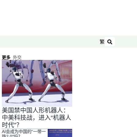
繁
搜索
更多
外交
美国禁中国人形机器人：
中美科技战，进入“机器人
时代”？
AI会成为中国的“一带一
路2.0″吗？