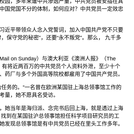
校园，多年来遭中共渗透严重，中共党员被安插在其
中国党国不分的体制，如何应对？中共党员一定效忠
习近平带领众人念入党誓词，加入中国共产党不只要
，保守党的秘密”，还要“永不叛党”。那么， 九千多
il on Sunday）与澳大利亚《澳洲人报》（The
幅报道，有将近两百万的中共党员个人资料外泄，至少十个
、药厂与多个外国高等院校都雇用了中国共产党员。
治任务的。”一名曾在欧洲某国驻上海总领事馆工作的
考量，她不愿具名受访。
，她当年是海归派、念完书后回上海，就是透过上海
D）找到在某国驻沪总领事馆担任科学项目研究员的工
她发现总领事馆是有中共党员已经在里头工作多年。