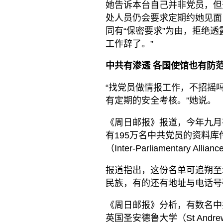
她告诉本台自己并非党员，但
处人员仍会要求定期约她见面
同有“保密要求”为由，拒绝
工作辞了。”
中共有渗透 各国使馆也有防
“找党员做情报工作，不招摇
有定期的安全考核。”她说。
《周日邮报》报道，今年九月有
有195万名中共党员的资料库
（Inter-Parliamentary Allia
报道指出，这份名单可追朔至
民族，有的还有地址与电话号
《周日邮报》分析，有数名中
英国圣安德鲁大学（St Andre