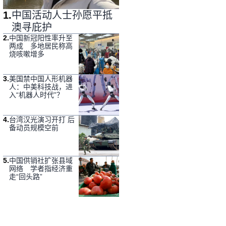
1
.
中国活动人士孙愿平抵
澳寻庇护
2
.
中国新冠阳性率升至
两成 多地居民称高
烧咳嗽增多
3
.
美国禁中国人形机器
人：中美科技战，进
入“机器人时代”？
4
.
台湾汉光演习开打 后
备动员规模空前
5
.
中国供销社扩张县域
网络 学者指经济重
走“回头路”