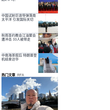
中国试射巨浪导弹落南
太平洋 引发国际关切
秋雨圣约教会江油聚会
遭冲击 33人被带走
中南海茶叙后 特朗普登
机结束访华
热门文章
RFA