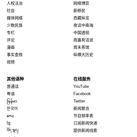
人权法治
网络博弈
社会
新移民
媒体网络
西藏纵览
少数民族
夜话中南海
专栏
中国透视
评论
周嘉有话说
漫画
周末茶馆
事实查核
纵横大历史
视频
其他语种
在线服务
Opens in new window
Opens in new window
普通话
YouTube
Opens in new window
Opens in new window
粤语
Facebook
Opens in new window
Opens in new window
မြန်မာ
Twitter
Opens in new window
한국어
新闻聚合
Opens in new window
ລາວ
节目频率表
Opens in new window
ខ្មែ
订阅新闻快递
Opens in new window
བོད་སྐད།
提供新闻线索
Opens in new window