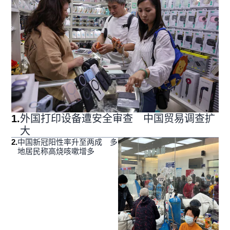
1
.
外国打印设备遭安全审查 中国贸易调查扩
大
2
.
中国新冠阳性率升至两成 多
地居民称高烧咳嗽增多