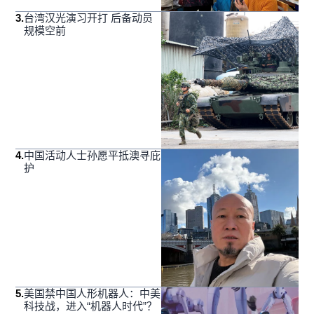
3
.
台湾汉光演习开打 后备动员
规模空前
4
.
中国活动人士孙愿平抵澳寻庇
护
5
.
美国禁中国人形机器人：中美
科技战，进入“机器人时代”？