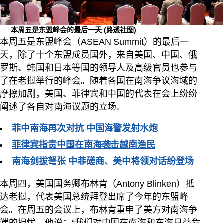
本周五是东盟峰会的最后一天
(路透社图)
本周五是东盟峰会（ASEAN Summit）的最后一
天，除了十个东盟成员国外，来自美国、中国、俄
罗斯、韩国和日本等国的领导人及高级官员也参与
了在老挝举行的峰会。随着各国在南海争议海域的
摩擦加剧，美国、菲律宾和中国的代表在会上纷纷
阐述了各自对南海议题的立场。
菲中南海再次对抗 中国海警发射水炮
菲律宾指责中国在南海袭击越南渔民
南海剑拔弩张 中菲磋商、美中将领对话纷登场
本周四，美国国务卿布林肯（Antony Blinken）抵
达老挝，代表美国总统拜登出席了今年的东盟峰
会。在周五的会议上，布林肯重申了美方对南海争
端的担忧，他说：“我们对中国在南海和东海日益危