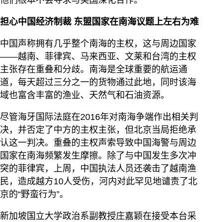
他们根本不会寻求与美国深化合作。”
担心中国经济制裁 东盟国家在南海议题上左右为难
中国声称拥有几乎整个南海的主权，这与周边国家
——越南、菲律宾、马来西亚、文莱和台湾的主权
主张存在重叠和分歧。南海是全球重要的航运通
道，每天超过三分之一的货物通过此地，同时该海
域也富含丰富的渔业、天然气和石油资源。
尽管海牙国际法庭在2016年对南海争端作出相关判
决，并否定了中方的主权主张，但北京当局拒绝承
认这一判决。重叠的主权声索导致中国海警与周边
国家在南海频繁发生摩擦。除了与中国发生多次冲
突的菲律宾，上周，中国执法人员还袭击了越南渔
民，造成越方10人受伤，河内对此罕见地谴责了北
京的“野蛮行为”。
新加坡国立大学政治系副教授庄嘉颖在接受本台采