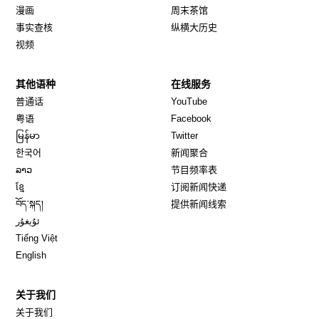
漫画
周末茶馆
事实查核
纵横大历史
视频
其他语种
在线服务
Opens in new window
Opens in new window
普通话
YouTube
Opens in new window
Opens in new window
粤语
Facebook
Opens in new window
Opens in new window
မြန်မာ
Twitter
Opens in new window
한국어
新闻聚合
Opens in new window
ລາວ
节目频率表
Opens in new window
ខ្មែ
订阅新闻快递
Opens in new window
བོད་སྐད།
提供新闻线索
Opens in new window
ئۇيغۇر
Opens in new window
Tiếng Việt
Opens in new window
English
关于我们
关于我们