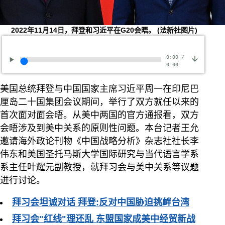
2022年11月14日，拜登和习近平在G20会晤。
(法新社图片)
0:00
/
0:00
美国总统拜登与中国国家主席习近平周一在印尼巴
厘岛二十国集团会议期间，举行了双方就任以来的
首次面对面会晤。从美中两国的官方通报看，双方
会晤涉及到美中关系的原则性问题。本台记者王允
邀请海外政论刊物《中国战略分析》杂志社社长李
伟东和美国圣托马斯大学国际研究与当代语言学系
系主任叶耀元副教授，就拜习会与美中关系等议题
进行讨论。
拜习会坦诚对话 拜登:反对中国胁迫挑衅台湾
拜习会"红线"理还乱 东盟国家成美中经贸新战