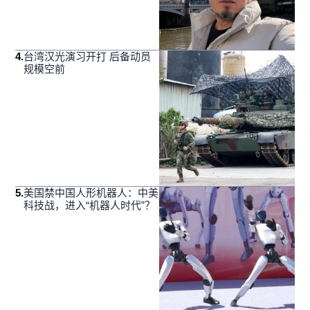
4
.
台湾汉光演习开打 后备动员
规模空前
5
.
美国禁中国人形机器人：中美
科技战，进入“机器人时代”？