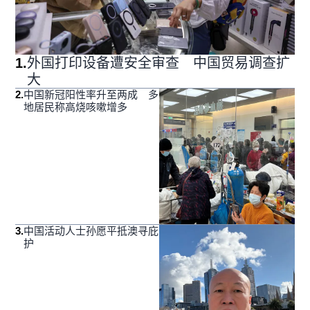
1
.
外国打印设备遭安全审查 中国贸易调查扩
大
2
.
中国新冠阳性率升至两成 多
地居民称高烧咳嗽增多
3
.
中国活动人士孙愿平抵澳寻庇
护