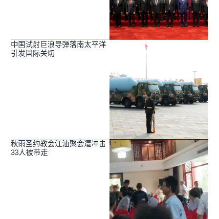
中国试射巨浪导弹落南太平洋
引发国际关切
秋雨圣约教会江油聚会遭冲击
33人被带走