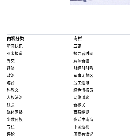
内容分类
专栏
新闻快讯
五更
亚太报道
报导者时间
外交
解读新疆
经济
财经时时听
政治
军事无禁区
港台
劳工通讯
科教文
绿色情报员
人权法治
网络博弈
社会
新移民
媒体网络
西藏纵览
少数民族
夜话中南海
专栏
中国透视
评论
周嘉有话说