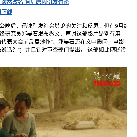
突然改名 背后原因引发讨论
遭下线
公映后，迅速引发社会舆论的关注和反思。但在9月9
级研究员郑晏石发布檄文，声讨这部影片是别有用
的代表大会前反复炒作”。郑晏石还在文中质问，电影
谁说话？”；并且针对审查部门提出，“这部如此糟糕污