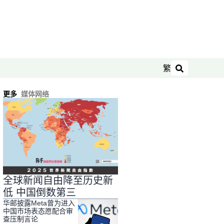
繁
搜索
更多
媒体网络
全球新闻自由降至历史新
低 中国倒数第三
华邮披露Meta曾为进入
中国市场表态愿配合审
查压制言论