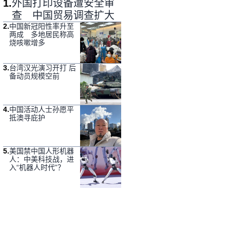
1
.
外国打印设备遭安全审
查 中国贸易调查扩大
2
.
中国新冠阳性率升至
两成 多地居民称高
烧咳嗽增多
3
.
台湾汉光演习开打 后
备动员规模空前
4
.
中国活动人士孙愿平
抵澳寻庇护
5
.
美国禁中国人形机器
人：中美科技战，进
入“机器人时代”？