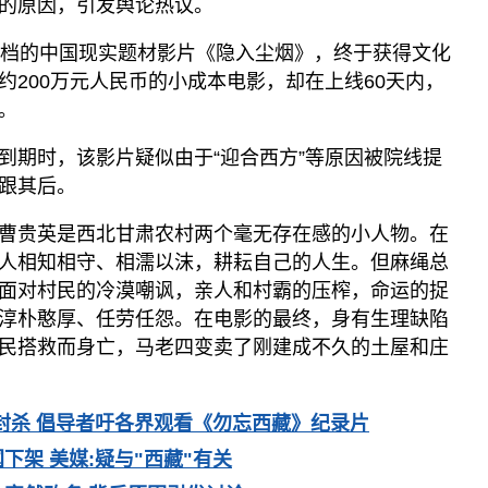
的原因，引发舆论热议。
撤档的中国现实题材影片《隐入尘烟》，终于获得文化
约200万元人民币的小成本电影，却在上线60天内，
。
到期时，该影片疑似由于“迎合西方”等原因被院线提
跟其后。
曹贵英是西北甘肃农村两个毫无存在感的小人物。在
人相知相守、相濡以沫，耕耘自己的人生。但麻绳总
面对村民的冷漠嘲讽，亲人和村霸的压榨，命运的捉
淳朴憨厚、任劳任怨。在电影的最终，身有生理缺陷
民搭救而身亡，马老四变卖了刚建成不久的土屋和庄
封杀 倡导者吁各界观看《勿忘西藏》纪录片
下架 美媒:疑与"西藏"有关