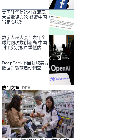
美国驻华使馆社媒涌现
大量批评言论 疑遭中国
当局“过滤”
数字人权大会：去年全
球封网次数创新高 中国
封锁实况被严重低估
DeepSeek不当获取美方
数据？微软启动调查
热门文章
RFA