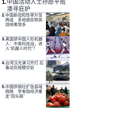
1
.
中国活动人士孙愿平抵
澳寻庇护
2
.
中国新冠阳性率升至
两成 多地居民称高
烧咳嗽增多
3
.
美国禁中国人形机器
人：中美科技战，进
入“机器人时代”？
4
.
台湾汉光演习开打 后
备动员规模空前
5
.
中国供销社扩张县域
网络 学者指经济重
走“回头路”