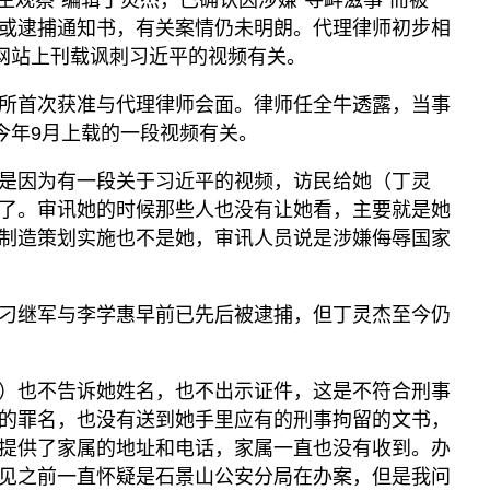
生观察”编辑丁灵杰，已确认因涉嫌“寻衅滋事”而被
或逮捕通知书，有关案情仍未明朗。代理律师初步相
”网站上刊载讽刺习近平的视频有关。
所首次获准与代理律师会面。律师任全牛透露，当事
今年9月上载的一段视频有关。
是因为有一段关于习近平的视频，访民给她（丁灵
了。审讯她的时候那些人也没有让她看，主要就是她
制造策划实施也不是她，审讯人员说是涉嫌侮辱国家
刁继军与李学惠早前已先后被逮捕，但丁灵杰至今仍
）也不告诉她姓名，也不出示证件，这是不符合刑事
的罪名，也没有送到她手里应有的刑事拘留的文书，
提供了家属的地址和电话，家属一直也没有收到。办
见之前一直怀疑是石景山公安分局在办案，但是我问