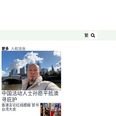
繁
搜索
更多
人权法治
中国活动人士孙愿平抵澳
寻庇护
香港言论红线模糊 禁书
台湾大卖