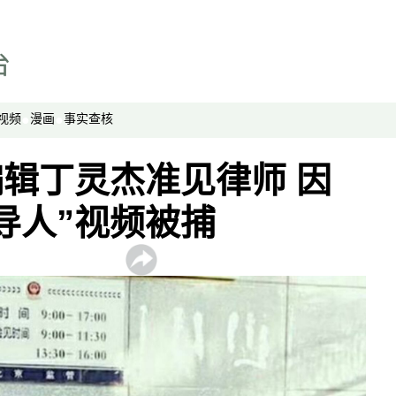
纵横大历史
网络博弈
西藏纵览
解读新疆
视频
漫画
事实查核
财经时时听
编辑丁灵杰准见律师 因
评论
导人”视频被捕
播客
显示 播客 个子部分
《亚太报道》音频
漫画
事实查核
视频
显示 视频 个子部分