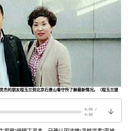
亚洲很想聊
观点
专题与访谈
兵家常事
)与丁灵杰的朋友程玉兰到北京石景山看守所了解最新情况。（程玉兰提
0:00
/
0:00