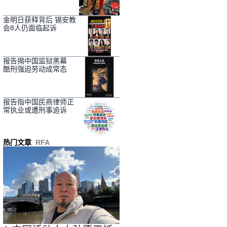
金明日获释背后 锡安教
会8人仍面临起诉
报告揭中国监狱黑幕
酷刑强迫劳动成常态
报告指中国民商律师正
常执业或遭刑事追诉
热门文章
RFA