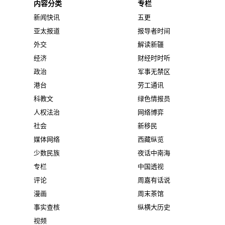
内容分类
专栏
新闻快讯
五更
亚太报道
报导者时间
外交
解读新疆
经济
财经时时听
政治
军事无禁区
港台
劳工通讯
科教文
绿色情报员
人权法治
网络博弈
社会
新移民
媒体网络
西藏纵览
少数民族
夜话中南海
专栏
中国透视
评论
周嘉有话说
漫画
周末茶馆
事实查核
纵横大历史
视频