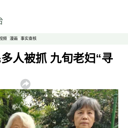
事实查核
视频
显示 视频 个子部分
亚洲很想聊
视频
漫画
事实查核
观点
专题与访谈
多人被抓 九旬老妇“寻
兵家常事