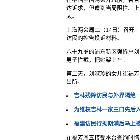
在中国全国两会开幕前，各省
达诉求，但遭到当局阻拦。上
太。
上海两会周二（14日）召开
访民的控告投诉材料。
八十九岁的浦东新区强拆户刘
男子拦截，把她架上车。
第二天，刘淑珍的女儿崔福芳
出所。
吉林残障访民与外界隔绝 
为维权吉林一家三口先后入
福建访民行拘期满后马上
崔福芳周五接受本台查询时情