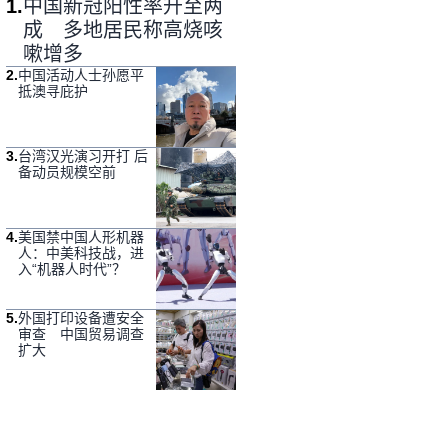
1
.
中国新冠阳性率升至两
成 多地居民称高烧咳
嗽增多
2
.
中国活动人士孙愿平
抵澳寻庇护
3
.
台湾汉光演习开打 后
备动员规模空前
4
.
美国禁中国人形机器
人：中美科技战，进
入“机器人时代”？
5
.
外国打印设备遭安全
审查 中国贸易调查
扩大