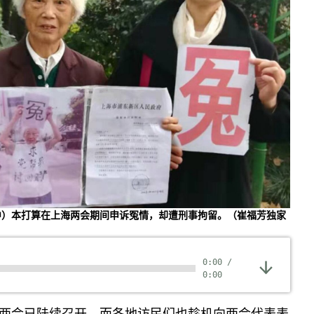
中）本打算在上海两会期间申诉冤情，却遭刑事拘留。（崔福芳独家
0:00
/
0:00