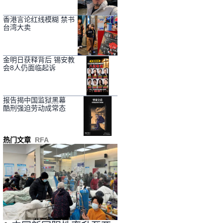
香港言论红线模糊 禁书
台湾大卖
金明日获释背后 锡安教
会8人仍面临起诉
报告揭中国监狱黑幕
酷刑强迫劳动成常态
热门文章
RFA