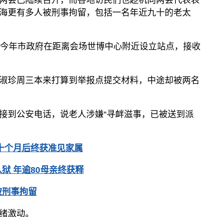
两会已陆续召开，而各地访民们也趁机向两会代表表
海更有多人被刑事拘留，包括一名年近九十的老太
。今年市政府在距离会场世博中心附近设立站点，接收
淑珍周三本来打算到举报点提交材料，中途却被两名
接到公安电话，说老人涉嫌“寻衅滋事，已被送到派
十个月后终获准见家属
狱 年逾80母亲终获释
被刑事拘留
绪激动。