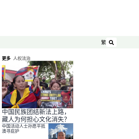
繁
搜索
更多
人权法治
中国民族团结新法上路，
藏人为何担心文化消失？
中国活动人士孙愿平抵
澳寻庇护