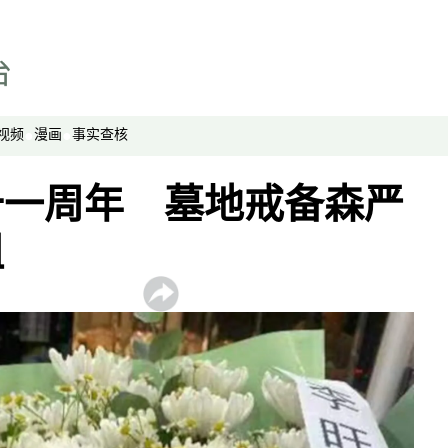
视频
漫画
事实查核
十一周年 墓地戒备森严
阻