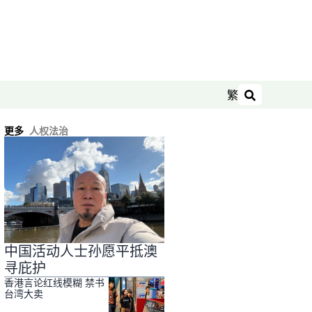
繁
搜索
更多
人权法治
中国活动人士孙愿平抵澳
寻庇护
香港言论红线模糊 禁书
台湾大卖