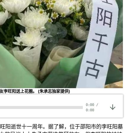
为故友李旺阳送上花圈。
(朱承志独家提供)
0:00
/
0:00
李旺阳逝世十一周年。据了解，位于邵阳市的李旺阳墓