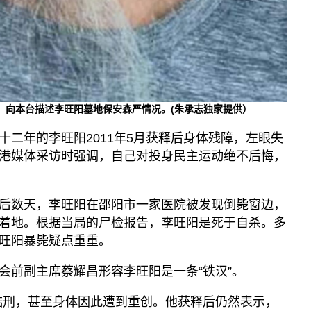
图）向本台描述李旺阳墓地保安森严情况。(朱承志独家提供）
十二年的李旺阳2011年5月获释后身体残障，左眼失
港媒体采访时强调，自己对投身民主运动绝不后悔，
后数天，李旺阳在邵阳市一家医院被发现倒毙窗边，
着地。根据当局的尸检报告，李旺阳是死于自杀。多
旺阳暴毙疑点重重。
会前副主席蔡耀昌形容李旺阳是一条“铁汉”。
酷刑，甚至身体因此遭到重创。他获释后仍然表示，