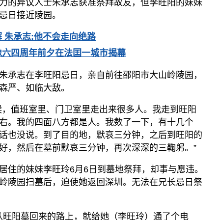
力的异议人士朱承志获准祭拜故友，但李旺阳的妹妹
忌日接近陵园。
 朱承志:他不会走向绝路
像六四周年前夕在法囯一城市揭幕
朱承志在李旺阳忌日，亲自前往邵阳市大山岭陵园，
森严、如临大敌。
候，值班室里、门卫室里走出来很多人。我走到旺阳
右。我的四面八方都是人。我数了一下，有十几个
话也没说。到了目的地，默哀三分钟，之后到旺阳的
好，然后在墓前默哀三分钟，再次深深的三鞠躬。”
居住的妹妹李旺玲6月6日到墓地祭拜，却事与愿违。
岭陵园扫墓后，迫使她返回深圳。无法在兄长忌日祭
我从旺阳墓回来的路上，就给她（李旺玲）通了个电