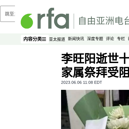
跳至主内容
新闻快讯
深度专题
评论
专栏
内容分类
亚太报道
内容分类
李旺阳逝世
家属祭拜受
2023.06.06 11:08 EDT