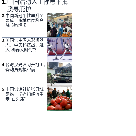
1
.
中国活动人士孙愿平抵
澳寻庇护
2
.
中国新冠阳性率升至
两成 多地居民称高
烧咳嗽增多
3
.
美国禁中国人形机器
人：中美科技战，进
入“机器人时代”？
4
.
台湾汉光演习开打 后
备动员规模空前
5
.
中国供销社扩张县域
网络 学者指经济重
走“回头路”