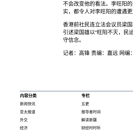
不会改变他的看法。李旺阳的
实，都令人对李旺阳的遭遇更
香港前社民连立法会议员梁国
引述梁国雄以“旺阳不灭，民
守信念。
记者：高锋 责编：嘉远 网编
内容分类
专栏
新闻快讯
五更
亚太报道
报导者时间
外交
解读新疆
经济
财经时时听