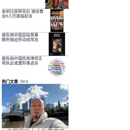
金明日获释背后 锡安教
会8人仍面临起诉
报告揭中国监狱黑幕
酷刑强迫劳动成常态
报告指中国民商律师正
常执业或遭刑事追诉
热门文章
RFA