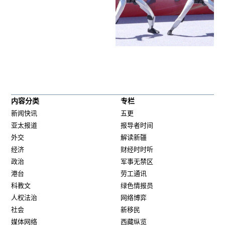
内容分类
专栏
新闻快讯
五更
亚太报道
报导者时间
外交
解读新疆
经济
财经时时听
政治
军事无禁区
港台
劳工通讯
科教文
绿色情报员
人权法治
网络博弈
社会
新移民
媒体网络
西藏纵览