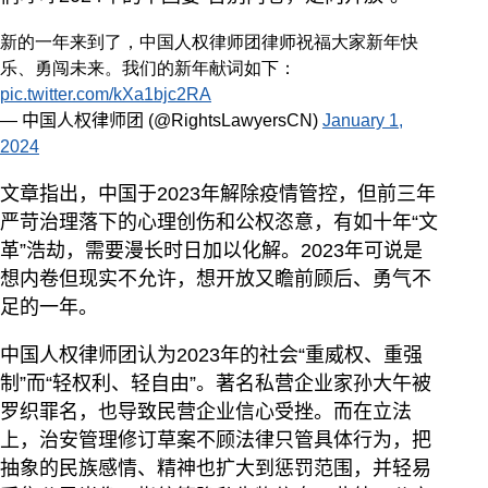
新的一年来到了，中国人权律师团律师祝福大家新年快
乐、勇闯未来。我们的新年献词如下：
pic.twitter.com/kXa1bjc2RA
— 中国人权律师团 (@RightsLawyersCN)
January 1,
2024
文章指出，中国于2023年解除疫情管控，但前三年
严苛治理落下的心理创伤和公权恣意，有如十年“文
革”浩劫，需要漫长时日加以化解。2023年可说是
想内卷但现实不允许，想开放又瞻前顾后、勇气不
足的一年。
中国人权律师团认为2023年的社会“重威权、重强
制”而“轻权利、轻自由”。著名私营企业家孙大午被
罗织罪名，也导致民营企业信心受挫。而在立法
上，治安管理修订草案不顾法律只管具体行为，把
抽象的民族感情、精神也扩大到惩罚范围，并轻易