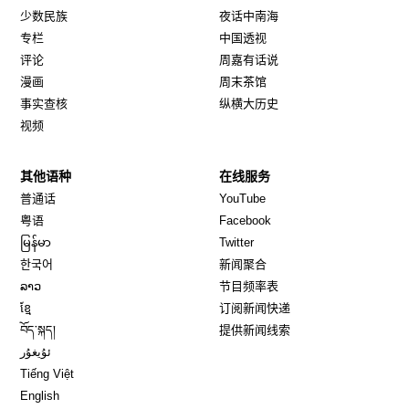
少数民族
夜话中南海
专栏
中国透视
评论
周嘉有话说
漫画
周末茶馆
事实查核
纵横大历史
视频
其他语种
在线服务
Opens in new window
Opens in new window
普通话
YouTube
Opens in new window
Opens in new window
粤语
Facebook
Opens in new window
Opens in new window
မြန်မာ
Twitter
Opens in new window
한국어
新闻聚合
Opens in new window
ລາວ
节目频率表
Opens in new window
ខ្មែ
订阅新闻快递
Opens in new window
བོད་སྐད།
提供新闻线索
Opens in new window
ئۇيغۇر
Opens in new window
Tiếng Việt
Opens in new window
English