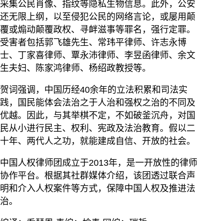
采集公民肖像、指纹等隐私生物信息。此外，公安
还无限上纲，以至侵犯公民的网络言论，或屡用颠
覆或煽动颠覆政权、寻衅滋事等罪名，强行定罪。
受害者包括郭飞雄先生、常玮平律师、许志永博
士、丁家喜律师、覃永沛律师、李昱函律师、余文
生夫妇、陈家鸿律师、杨绍政教授等。
贺词强调，中国历经40余年的立法积累和司法实
践，国民能体会法治之于人治和强权之治的不同及
优越。因此，与其举棋不定，不如破釜沉舟，对国
民从小进行民主、权利、宪政及法治教育。假以二
十年、两代人之功，就能建成自信、开放的社会。
中国人权律师团成立于2013年，是一开放性的律师
协作平台。根据其社群媒体介绍，该团透过联合声
明和介入人权案件等方式，保障中国人权及推进法
治。