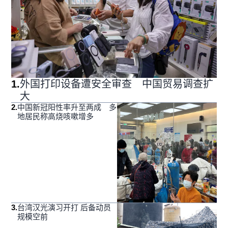
1
.
外国打印设备遭安全审查 中国贸易调查扩
大
2
.
中国新冠阳性率升至两成 多
地居民称高烧咳嗽增多
3
.
台湾汉光演习开打 后备动员
规模空前