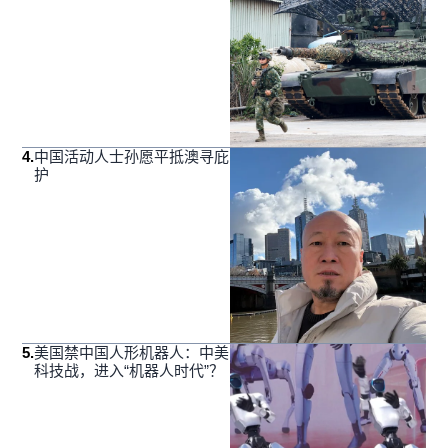
4
.
中国活动人士孙愿平抵澳寻庇
护
5
.
美国禁中国人形机器人：中美
科技战，进入“机器人时代”？