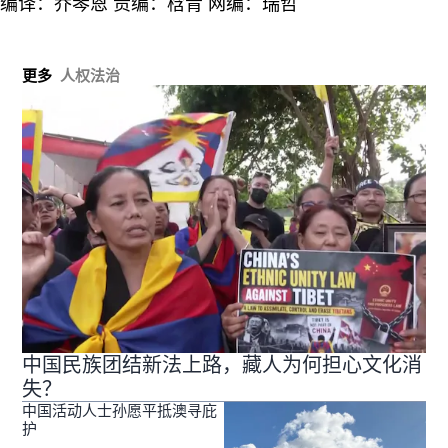
编译：乔琴恩 责编：梒青 网编：瑞哲
更多
人权法治
中国民族团结新法上路，藏人为何担心文化消
失？
中国活动人士孙愿平抵澳寻庇
护