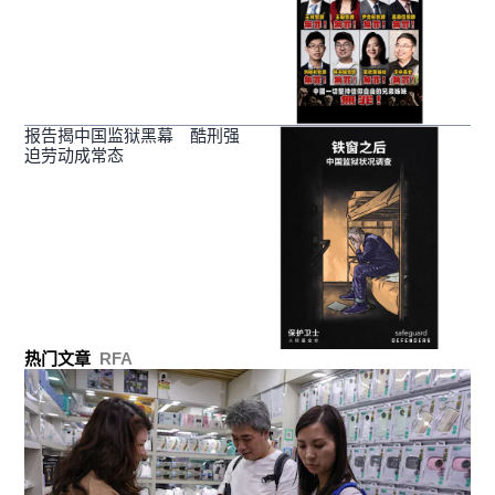
报告揭中国监狱黑幕 酷刑强
迫劳动成常态
热门文章
RFA