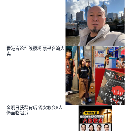
香港言论红线模糊 禁书台湾大
卖
金明日获释背后 锡安教会8人
仍面临起诉