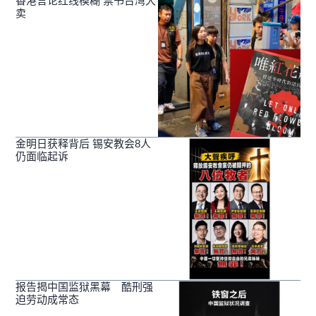
香港言论红线模糊 禁书台湾大
卖
金明日获释背后 锡安教会8人
仍面临起诉
报告揭中国监狱黑幕 酷刑强
迫劳动成常态