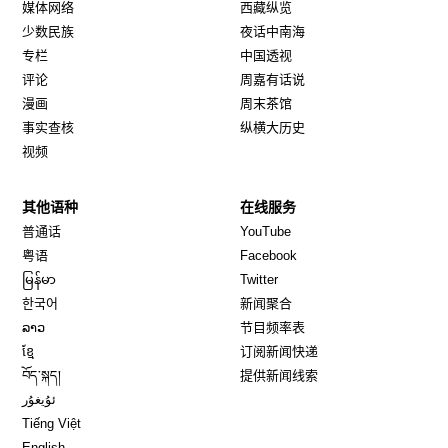
媒体网络
西藏纵览
少数民族
夜话中南海
专栏
中国透视
评论
周嘉有话说
漫画
周末茶馆
事实查核
纵横大历史
视频
其他语种
在线服务
Opens in new window
Opens in new window
普通话
YouTube
Opens in new window
Opens in new window
粤语
Facebook
Opens in new window
Opens in new window
မြန်မာ
Twitter
Opens in new window
한국어
新闻聚合
Opens in new window
ລາວ
节目频率表
Opens in new window
ខ្មែ
订阅新闻快递
Opens in new window
བོད་སྐད།
提供新闻线索
Opens in new window
ئۇيغۇر
Opens in new window
Tiếng Việt
Opens in new window
English