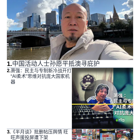
1
.
中国活动人士孙愿平抵澳寻庇护
2
.
萧强：民主与专制新冷战开打
“AI柔术”思维对抗庞大国家机
器
3
.
《半月谈》批删帖压舆情 旺
旺声援投屏遭下架