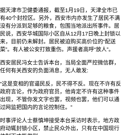
据天津市卫健委通报，截至1月19日，天津全市已
有40个封控区。另外，西安市内亦发生了居民不满
没有分派到足够的粮食，包围当地派出所事件。居
民说，西安华城国际小区自从12月17日晚上封锁以
来，目前仍未解封。居民被迫购买高价位的“配送
菜”。有人被公安打致重伤。声援者高呼“放人”。
西安居民冯女士告诉本台，当局全面严控微信群，
任何有关西安的负面消息，无人敢发:
“这是变相的官逼民反，民不得不反。现在不许有反
政府言论，作为政府官员，他肯定不许有这种事件
出现，不管你发文字也罢，视频也罢，他们可以通
过网监把国内的言论控制住。”
时事评论人士蔡慎坤接受本台采访时表示，地方政
府动辄封锁小区，禁止民众外出，只有在中国现行