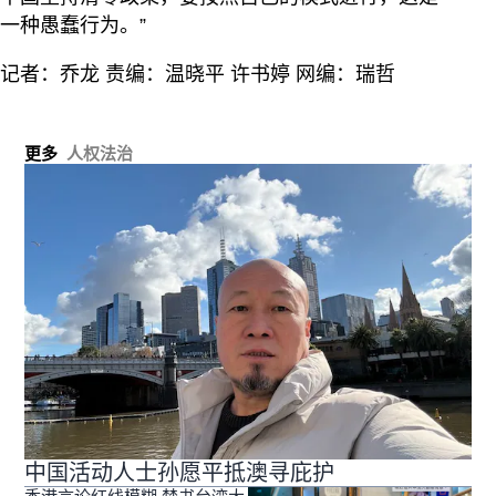
一种愚蠢行为。”
记者：乔龙 责编：温晓平 许书婷 网编：瑞哲
更多
人权法治
中国活动人士孙愿平抵澳寻庇护