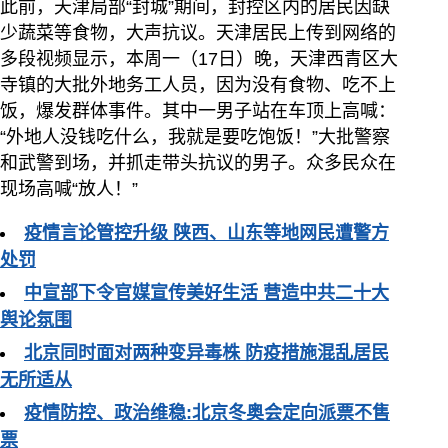
此前，天津局部“封城”期间，封控区内的居民因缺
少蔬菜等食物，大声抗议。天津居民上传到网络的
多段视频显示，本周一（17日）晚，天津西青区大
寺镇的大批外地务工人员，因为没有食物、吃不上
饭，爆发群体事件。其中一男子站在车顶上高喊：
“外地人没钱吃什么，我就是要吃饱饭！”大批警察
和武警到场，并抓走带头抗议的男子。众多民众在
现场高喊“放人！”
疫情言论管控升级 陕西、山东等地网民遭警方
处罚
中宣部下令官媒宣传美好生活 营造中共二十大
舆论氛围
北京同时面对两种变异毒株 防疫措施混乱居民
无所适从
疫情防控、政治维稳:北京冬奥会定向派票不售
票