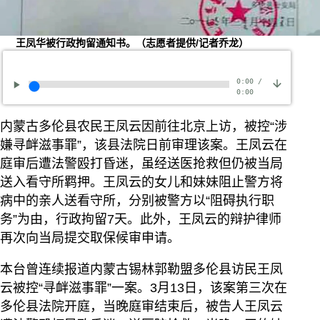
王凤华被行政拘留通知书。（志愿者提供/记者乔龙）
0:00
/
0:00
内蒙古多伦县农民王凤云因前往北京上访，被控“涉
嫌寻衅滋事罪”，该县法院日前审理该案。王凤云在
庭审后遭法警殴打昏迷，虽经送医抢救但仍被当局
送入看守所羁押。王凤云的女儿和妹妹阻止警方将
病中的亲人送看守所，分别被警方以“阻碍执行职
务”为由，行政拘留7天。此外，王凤云的辩护律师
再次向当局提交取保候审申请。
本台曾连续报道内蒙古锡林郭勒盟多伦县访民王凤
云被控“寻衅滋事罪”一案。3月13日，该案第三次在
多伦县法院开庭，当晚庭审结束后，被告人王凤云