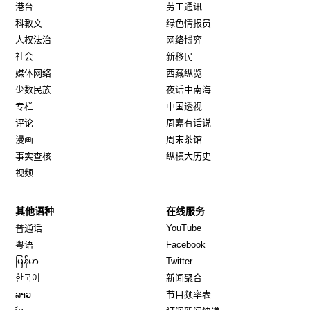
港台
劳工通讯
科教文
绿色情报员
人权法治
网络博弈
社会
新移民
媒体网络
西藏纵览
少数民族
夜话中南海
专栏
中国透视
评论
周嘉有话说
漫画
周末茶馆
事实查核
纵横大历史
视频
其他语种
在线服务
Opens in new window
Opens in new window
普通话
YouTube
Opens in new window
Opens in new window
粤语
Facebook
Opens in new window
Opens in new window
မြန်မာ
Twitter
Opens in new window
한국어
新闻聚合
Opens in new window
ລາວ
节目频率表
Opens in new window