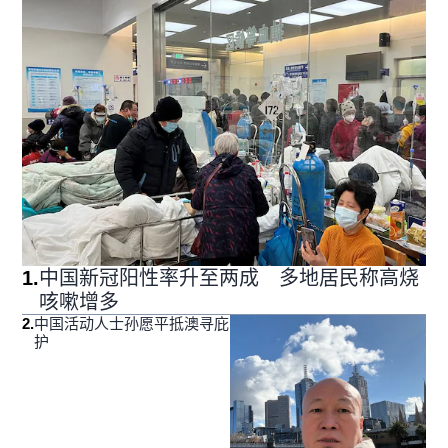
1
.
中国新冠阳性率升至两成 多地居民称高烧
咳嗽增多
2
.
中国活动人士孙愿平抵澳寻庇
护