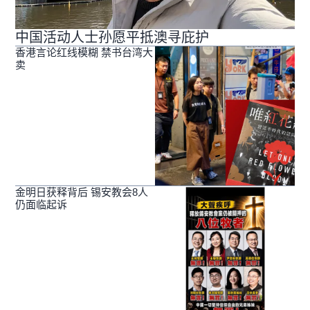
中国活动人士孙愿平抵澳寻庇护
香港言论红线模糊 禁书台湾大
卖
金明日获释背后 锡安教会8人
仍面临起诉