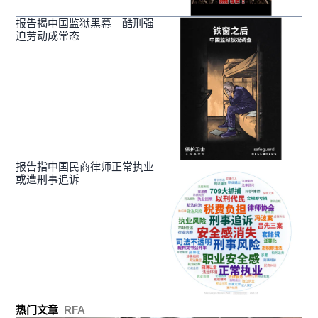
报告揭中国监狱黑幕 酷刑强
迫劳动成常态
报告指中国民商律师正常执业
或遭刑事追诉
热门文章
RFA