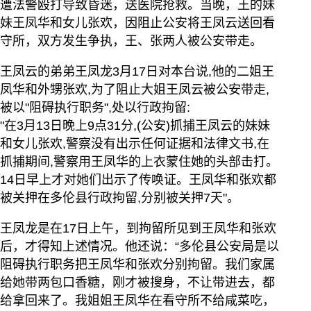
遭法警殴打导致昏迷，送医院抢救。当晚，王的妹
妹王凤华和女儿张欢，因阻止公安将王凤云送回看
守所，双方发生争执，王、张两人被公安带走。
王凤云的弟弟王凤龙3月17日对本台说,他的二姐王
凤华和外甥张欢,为了阻止大姐王凤云被公安带走,
被以"阻碍执行职务",处以行政拘留:
"在3月13日晚上9点31分,(公安)抓捕王凤云的妹妹
和女儿张欢,警察没有出示任何证据和法律文书,在
抓捕期间,警察用王凤华的上衣蒙住她的头部击打。
14日早上才对她们出示了传唤证。王凤华和张欢都
被关押在多伦县行政拘留,分别被关押7天"。
王凤龙是在17日上午，到拘留所见到王凤华和张欢
后，才得知上述情况。他还说：“多伦县公安局是以
阻碍执行职务把王凤华和张欢分别拘留。我们家属
给她带两包口香糖，刚才被搜身，不让带进去，都
给拿回来了。我姐姐王凤华在看守所不给咸菜吃，