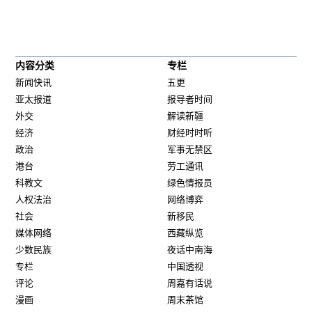
内容分类
专栏
新闻快讯
五更
亚太报道
报导者时间
外交
解读新疆
经济
财经时时听
政治
军事无禁区
港台
劳工通讯
科教文
绿色情报员
人权法治
网络博弈
社会
新移民
媒体网络
西藏纵览
少数民族
夜话中南海
专栏
中国透视
评论
周嘉有话说
漫画
周末茶馆