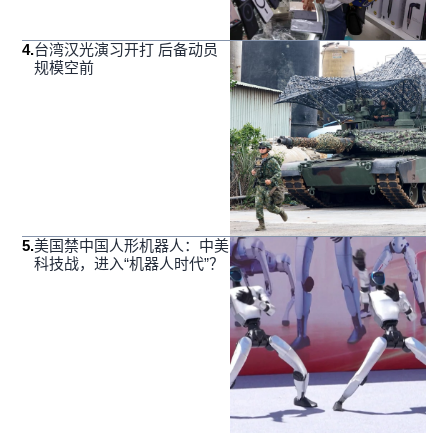
4
.
台湾汉光演习开打 后备动员
规模空前
5
.
美国禁中国人形机器人：中美
科技战，进入“机器人时代”？