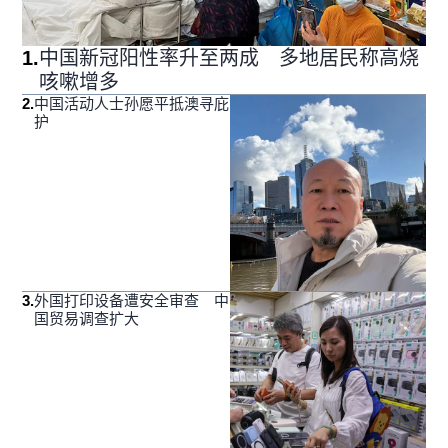
1
.
中国新冠阳性率升至两成 多地居民称高烧
咳嗽增多
2
.
中国活动人士孙愿平抵澳寻庇
护
3
.
外国打印设备遭安全审查 中
国贸易调查扩大