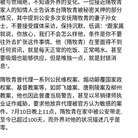
被与世隔绝，不知道外界的变化。一位接近隋牧青
家人的知情人士告诉本台隋牧青被秘密关押的部分
情况，其中提到公安多次安抚隋牧青的妻子孙女
士，不要接受媒体采访，保持沉默、低调：“跟家属
就说，你放心，我们不会怎么样他，条件是你不要
往外去扩张这件事情。他（隋牧青）在里面得不到
任何资讯，就是每天正常的吃饭、正常喝水。甚至
要吸烟也能够供应，但是唯独一点，就是封锁消
息”。
隋牧青曾代理一系列公民维权案、煽动颠覆国家政
权案、基督教案等，如郭飞雄案、唐荆陵案及柳州
教案，他也因此曾遭当局警告，甚至以吊销律师执
业证作威胁，要求他放弃代理被官方认为敏感的案
件。7月10日晚上11点，隋牧青在家中被公安带走,
至今已超过100天，而外界对他的状况描述几乎是
零。