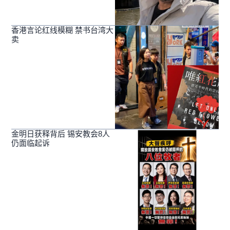
香港言论红线模糊 禁书台湾大
卖
金明日获释背后 锡安教会8人
仍面临起诉