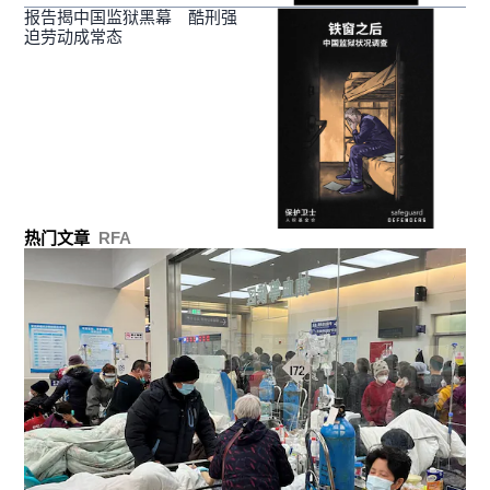
报告揭中国监狱黑幕 酷刑强
迫劳动成常态
热门文章
RFA