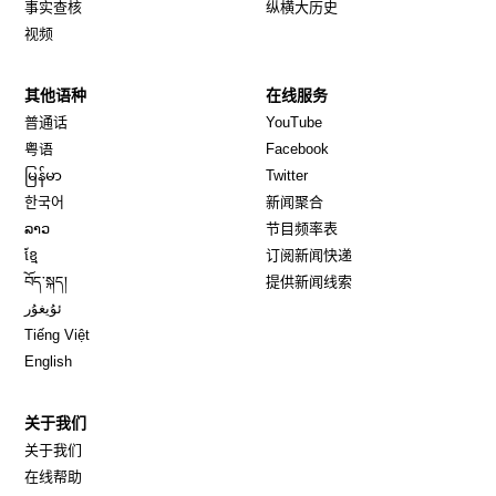
事实查核
纵横大历史
视频
其他语种
在线服务
Opens in new window
Opens in new window
普通话
YouTube
Opens in new window
Opens in new window
粤语
Facebook
Opens in new window
Opens in new window
မြန်မာ
Twitter
Opens in new window
한국어
新闻聚合
Opens in new window
ລາວ
节目频率表
Opens in new window
ខ្មែ
订阅新闻快递
Opens in new window
བོད་སྐད།
提供新闻线索
Opens in new window
ئۇيغۇر
Opens in new window
Tiếng Việt
Opens in new window
English
关于我们
关于我们
在线帮助