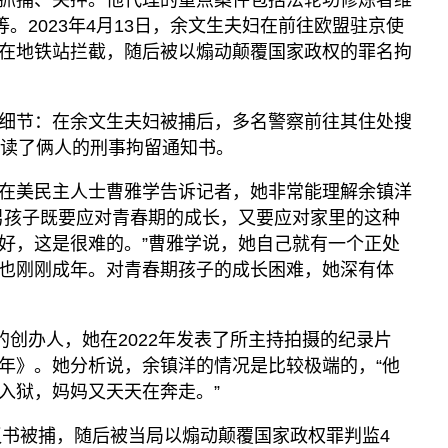
抓捕、关押。他代理的重点案件包括法轮功修炼者维
等。2023年4月13日，余文生夫妇在前往欧盟驻京使
在地铁站拦截，随后被以煽动颠覆国家政权的罪名拘
细节：在余文生夫妇被捕后，多名警察前往其住处搜
宣读了俩人的刑事拘留通知书。
在美民主人士曹雅学告诉记者，她非常能理解余镇洋
男孩子既要应对青春期的成长，又要应对家里的这种
好，这是很难的。”曹雅学说，她自己就有一个正处
也刚刚成年。对青春期孩子的成长困难，她深有体
的创办人，她在2022年发表了所主持拍摄的纪录片
年》。她分析说，余镇洋的情况是比较极端的，“他
入狱，妈妈又天天在奔走。”
建议书被捕，随后被当局以煽动颠覆国家政权罪判监4