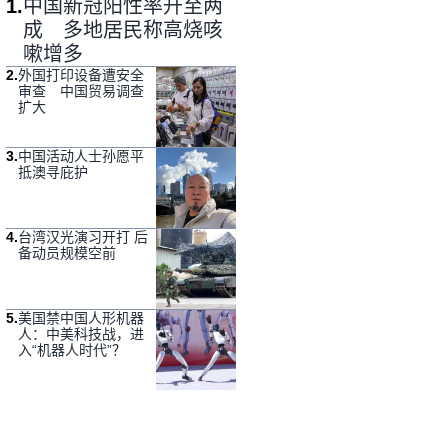
1
.
中国新冠阳性率升至两
成 多地居民称高烧咳
嗽增多
2
.
外国打印设备遭安全
审查 中国贸易调查
扩大
3
.
中国活动人士孙愿平
抵澳寻庇护
4
.
台湾汉光演习开打 后
备动员规模空前
5
.
美国禁中国人形机器
人：中美科技战，进
入“机器人时代”？