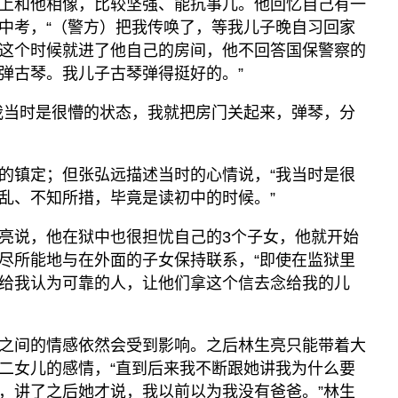
上和他相像，比较坚强、能抗事儿。他回忆自己有一
中考，“（警方）把我传唤了，等我儿子晚自习回家
这个时候就进了他自己的房间，他不回答国保警察的
弹古琴。我儿子古琴弹得挺好的。”
我当时是很懵的状态，我就把房门关起来，弹琴，分
的镇定；但张弘远描述当时的心情说，“我当时是很
乱、不知所措，毕竟是读初中的时候。”
亮说，他在狱中也很担忧自己的3个子女，他就开始
尽所能地与在外面的子女保持联系，“即使在监狱里
给我认为可靠的人，让他们拿这个信去念给我的儿
之间的情感依然会受到影响。之后林生亮只能带着大
二女儿的感情，“直到后来我不断跟她讲我为什么要
，讲了之后她才说，我以前以为我没有爸爸。”林生