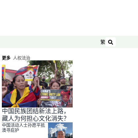
繁
搜索
更多
人权法治
中国民族团结新法上路，
藏人为何担心文化消失？
中国活动人士孙愿平抵
澳寻庇护