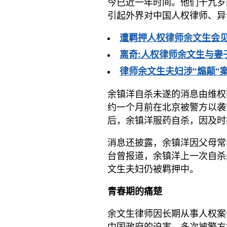
今已近一年时间。他们十九岁
引起外界对中国人权律师、异
遭羁押人权律师余文生会见
离奇:人权律师余文生与妻
律师余文生夫妇涉"煽颠"
余镇洋自杀未遂的消息由维权
约一个月前在北京被警方以袭
后，余镇洋服药自杀，因及时
消息还披露，余镇洋因父母常
台曾报道，余镇洋上一次自杀
文生夫妇仍被羁押中。
青春期的痛楚
余文生律师因长期从事人权案