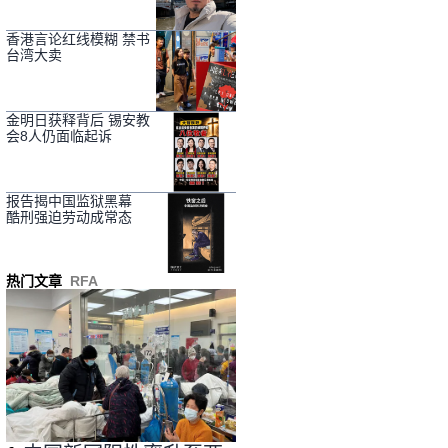
香港言论红线模糊 禁书
台湾大卖
金明日获释背后 锡安教
会8人仍面临起诉
报告揭中国监狱黑幕
酷刑强迫劳动成常态
热门文章
RFA