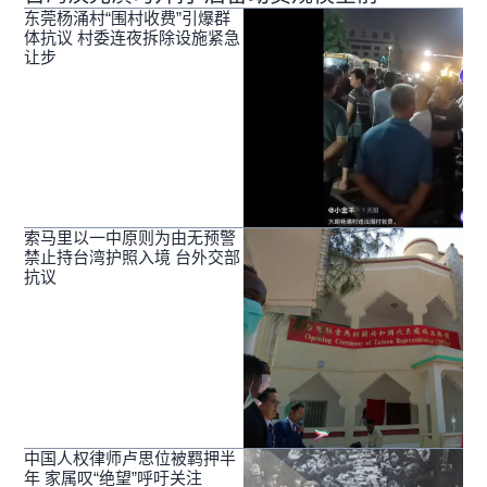
东莞杨涌村“围村收费”引爆群
体抗议 村委连夜拆除设施紧急
让步
索马里以一中原则为由无预警
禁止持台湾护照入境 台外交部
抗议
中国人权律师卢思位被羁押半
年 家属叹“绝望”呼吁关注