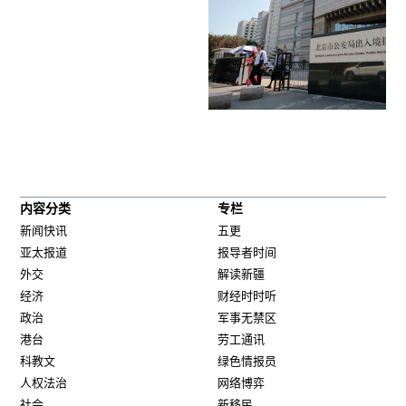
内容分类
专栏
新闻快讯
五更
亚太报道
报导者时间
外交
解读新疆
经济
财经时时听
政治
军事无禁区
港台
劳工通讯
科教文
绿色情报员
人权法治
网络博弈
社会
新移民