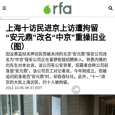
内容分类
搜
跳至主内容
上海十访民进京上访遭拘留
“安元鼎”改名“中京”重操旧业
（图）
因设黑监狱关押访民而被关闭的北京“安元鼎”保安公司改
名为“中京”保安公司正在紧锣密鼓招聘新人。熟悉内情的
刘先生对本台说，该公司有公安背景，招募者自称公司前
身是“安元鼎”。该公司员工对记者说，今年刚成立，但被
追问前身是否“安元鼎”时，却吞吞吐吐。此外，“十一”进
京的大批上海访民，约十人被拘留。
2011.10.05 09:37 EDT