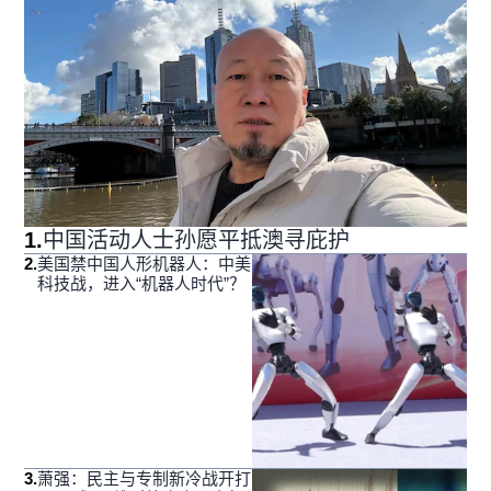
1
.
中国活动人士孙愿平抵澳寻庇护
2
.
美国禁中国人形机器人：中美
科技战，进入“机器人时代”？
3
.
萧强：民主与专制新冷战开打