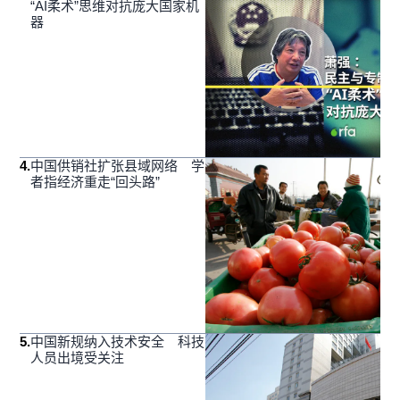
“AI柔术”思维对抗庞大国家机
器
4
.
中国供销社扩张县域网络 学
者指经济重走“回头路”
5
.
中国新规纳入技术安全 科技
人员出境受关注