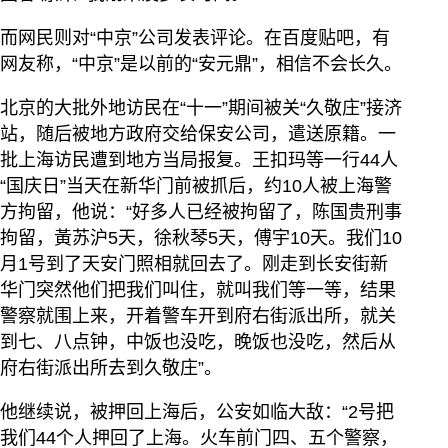
而网民则对“中京”公司发表评论。在百度贴吧，有
网友称，“中京”是以前的“安元鼎”，相信不会长久。
北京的大批外地访民在“十一”期间被关“久敬庄”接济
站，随后被地方政府交给保安公司，遣送原籍。一
批上海访民遭到地方当局报复。王扣玛等一行44人
“国庆日”当天在新华门前被抓后，约10人被上海警
方拘留，他说：“好多人已经被拘留了，陈国贵刑事
拘留，黃苏沪5天，徐秋琴5天，傅宇10天。我们10
月1号到了天安门照相就回去了。刚走到长安街新
华门突然他们把我们叫住，就叫我们等一等，结果
警察就围上来，开着警车开到府右街派出所，就关
到七、八点钟，中饭也没吃，晚饭也没吃，然后从
府右街派出所去到久敬庄”。
他继续说，被押回上海后，公安如临大敌：“2号把
我们44个人押回了上海。火车前门四、五个警察，