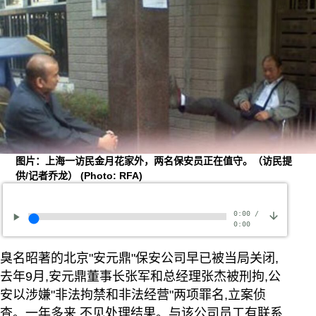
图片：上海一访民金月花家外，两名保安员正在值守。（访民提
供/记者乔龙）
(Photo: RFA)
0:00
/
0:00
臭名昭著的北京"安元鼎"保安公司早已被当局关闭,
去年9月,安元鼎董事长张军和总经理张杰被刑拘,公
安以涉嫌"非法拘禁和非法经营"两项罪名,立案侦
查。一年多来,不见处理结果。与该公司员工有联系