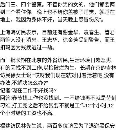
后门三、四个警察。不管你男的女的，他们都要两
到三个看住你。晚上也不给你盖被子睡觉，就睡在
地上，我因为身体不好，当天晚上感冒伤风”。
上海海访民表示，目前还有谢金华、袁春生、管君
丽等人没有消息。王志华、徐金芳受到警告，而王
扣玛因为残疾逃过一劫。
而一批长期在北京的外省访民,生活环境日趋恶劣,
有的因找不到工作,以捡破烂为生。长期在京的吉林
访民徐女士说:"哎呀我们现在就对付着活着吧,没有
办法,不解决怎么办?"
记者:现在工作不好找吗?
回答:春节找工作也没找到。一不给钱再不就是苛刻
刁难,打工完之后不给钱要不就是工作12个小时,12
个小时给的工资也不高。
福建访民林先生说，两百多位访民为了逃避黑保安