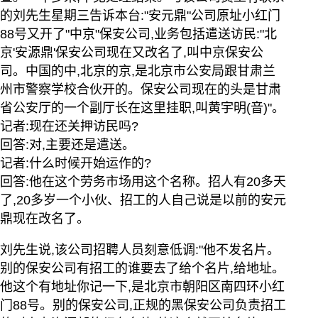
的刘先生星期三告诉本台:"安元鼎"公司原址小红门
88号又开了"中京"保安公司,业务包括遣送访民:"北
京'安源鼎'保安公司现在又改名了,叫中京保安公
司。中国的中,北京的京,是北京市公安局跟甘肃兰
州市警察学校合伙开的。保安公司现在的头是甘肃
省公安厅的一个副厅长在这里挂职,叫黄宇明(音)"。
记者:现在还关押访民吗?
回答:对,主要还是遣送。
记者:什么时候开始运作的?
回答:他在这个劳务市场用这个名称。招人有20多天
了,20多岁一个小伙、招工的人自己说是以前的安元
鼎现在改名了。
刘先生说,该公司招聘人员刻意低调:"他不发名片。
别的保安公司有招工的谁要去了给个名片,给地址。
他这个有地址你记一下,是北京市朝阳区南四环小红
门88号。别的保安公司,正规的黑保安公司负责招工