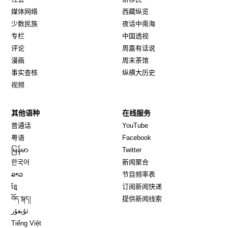
媒体网络
西藏纵览
少数民族
夜话中南海
专栏
中国透视
评论
周嘉有话说
漫画
周末茶馆
事实查核
纵横大历史
视频
其他语种
在线服务
Opens in new window
Opens in new window
普通话
YouTube
Opens in new window
Opens in new window
粤语
Facebook
Opens in new window
Opens in new window
မြန်မာ
Twitter
Opens in new window
한국어
新闻聚合
Opens in new window
ລາວ
节目频率表
Opens in new window
ខ្មែ
订阅新闻快递
Opens in new window
བོད་སྐད།
提供新闻线索
Opens in new window
ئۇيغۇر
Opens in new window
Tiếng Việt