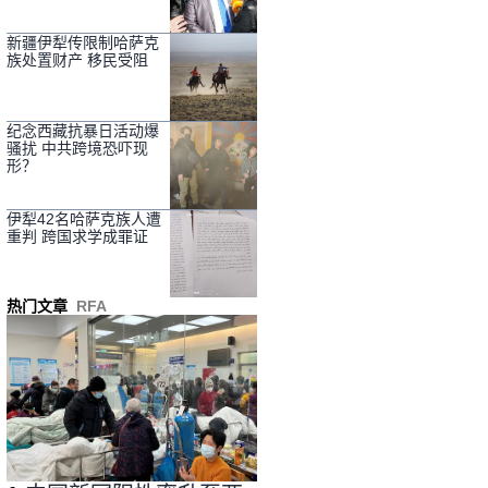
新疆伊犁传限制哈萨克
族处置财产 移民受阻
纪念西藏抗暴日活动爆
骚扰 中共跨境恐吓现
形？
伊犁42名哈萨克族人遭
重判 跨国求学成罪证
热门文章
RFA