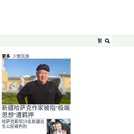
繁
搜索
更多
少数民族
新疆哈萨克作家被指“极端
思想”遭羁押
哈萨克斯坦19名新疆出
生公民被判刑