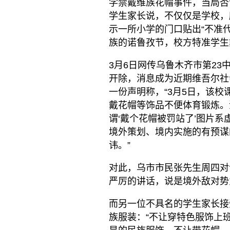
学禁戴维族花帽事件，当局否
学生家长说，不仅仅是学校，
示一所小学的门口贴出“不准
族的诺鲁孜节，校方特准学生
3月6日网传乌鲁木齐市第2
开除，消息成为近期维吾尔社
一份声明称，“3月5日，该校
戴花帽等饰品不便体育锻炼。
谓‘戴个花帽被罚站了’图片系
境外策划、境内实施的有预谋
讳。”
对此，乌市市民张先生周四对
严厉的讲话，说是境外敌对势
而另一位不具名的学生家长接
族服装：“不让穿特色服饰上