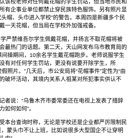
认该校老师对任何戴花帽的学生罚站，但当地市民和
所有企事业单位都禁止穿民族特色服饰。另有照片显
代头帽、头巾进入学校”的警告。本周四是新疆多个民
戴一天花帽，但当局在学校外加强戒备。
3中学严禁维吾尔学生佩戴花帽，并扬言不取花帽将被
会最热门的话题。第二天，天山网发布乌市教育局的
课间操期间，10余名学生戴花帽跑步。老师说服学生
没有对任何学生罚站，更没有说要开除学生，所
虚假照片。”几天后，市公安局将“花帽事件”定性为“由
的破坏活动，其境内关系人祖某对所犯事实供认不
记者说：“乌鲁木齐市委常委还在电视上发表了措辞
力如何如何”。
受本台查询时称，无论是学校还是企业都严厉限制民
班，蒙头巾不让上班，比如说很多大型国企不让穿明