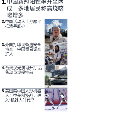
1
.
中国新冠阳性率升至两
成 多地居民称高烧咳
嗽增多
2
.
中国活动人士孙愿平
抵澳寻庇护
3
.
外国打印设备遭安全
审查 中国贸易调查
扩大
4
.
台湾汉光演习开打 后
备动员规模空前
5
.
美国禁中国人形机器
人：中美科技战，进
入“机器人时代”？