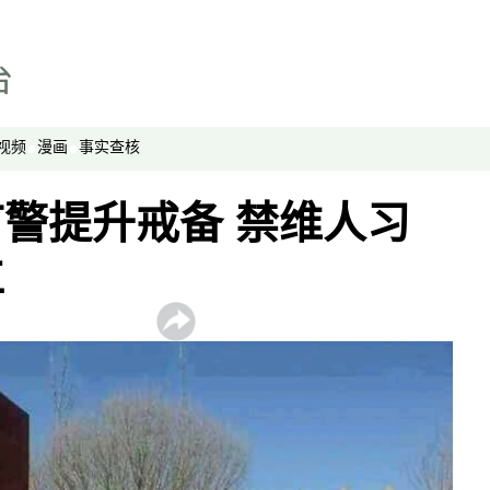
漫画
事实查核
视频
显示 视频 个子部分
视频
漫画
事实查核
亚洲很想聊
观点
警提升戒备 禁维人习
专题与访谈
位
兵家常事