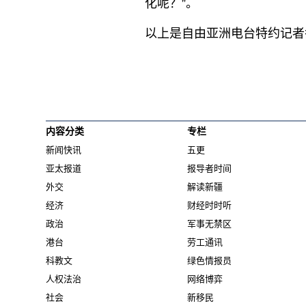
化呢？”。
以上是自由亚洲电台特约记者
内容分类
专栏
新闻快讯
五更
亚太报道
报导者时间
外交
解读新疆
经济
财经时时听
政治
军事无禁区
港台
劳工通讯
科教文
绿色情报员
人权法治
网络博弈
社会
新移民