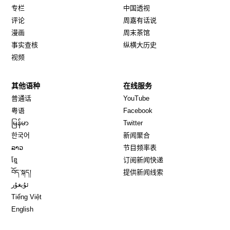
专栏
中国透视
评论
周嘉有话说
漫画
周末茶馆
事实查核
纵横大历史
视频
其他语种
在线服务
Opens in new window
Opens in new window
普通话
YouTube
Opens in new window
Opens in new window
粤语
Facebook
Opens in new window
Opens in new window
မြန်မာ
Twitter
Opens in new window
한국어
新闻聚合
Opens in new window
ລາວ
节目频率表
Opens in new window
ខ្មែ
订阅新闻快递
Opens in new window
བོད་སྐད།
提供新闻线索
Opens in new window
ئۇيغۇر
Opens in new window
Tiếng Việt
Opens in new window
English