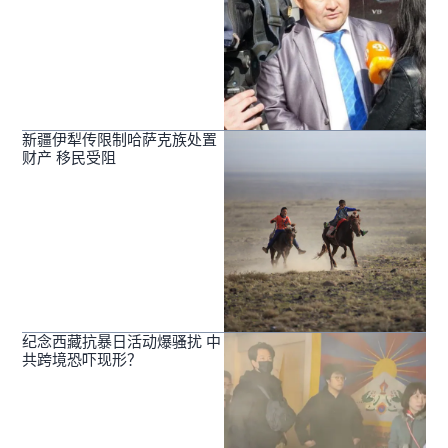
新疆伊犁传限制哈萨克族处置
财产 移民受阻
纪念西藏抗暴日活动爆骚扰 中
共跨境恐吓现形？