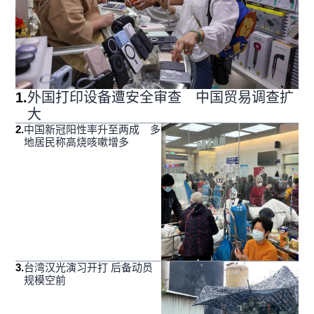
1
.
外国打印设备遭安全审查 中国贸易调查扩
大
2
.
中国新冠阳性率升至两成 多
地居民称高烧咳嗽增多
3
.
台湾汉光演习开打 后备动员
规模空前