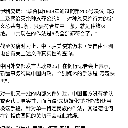
伊利夏提：“联合国1948年通过的第260号决议《防
止及惩治灭绝种族罪公约》，对种族灭绝行为的定
义总共有5条。只要符合其中一条，就是种族灭
绝。中共现在的作法是5条全部都符合了。”
截至发稿时为止，中国驻美使馆仍未回复自由亚洲
电台有关上述文件真实性的查询。
中国外交部发言人耿爽25日在例行记者会上表示，
新疆事务纯属中国内政，个别媒体的手法是“污蔑抹
黑”。
对一批又一批的内部文件外泄，中国官方没有承认
或否认其真实性，而所谓“去极端化”的指控却使用
极端手段，针对单一特定民族的作法，其道德性何
在？相信国际的关切不会就此减缓。