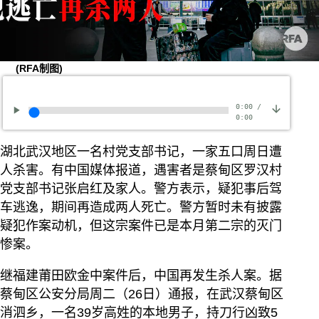
(RFA制图)
0:00
/
0:00
湖北武汉地区一名村党支部书记，一家五口周日遭
人杀害。有中国媒体报道，遇害者是蔡甸区罗汉村
党支部书记张启红及家人。警方表示，疑犯事后驾
车逃逸，期间再造成两人死亡。警方暂时未有披露
疑犯作案动机，但这宗案件已是本月第二宗的灭门
惨案。
继福建莆田欧金中案件后，中国再发生杀人案。据
蔡甸区公安分局周二（26日）通报，在武汉蔡甸区
消泗乡，一名39岁高姓的本地男子，持刀行凶致5