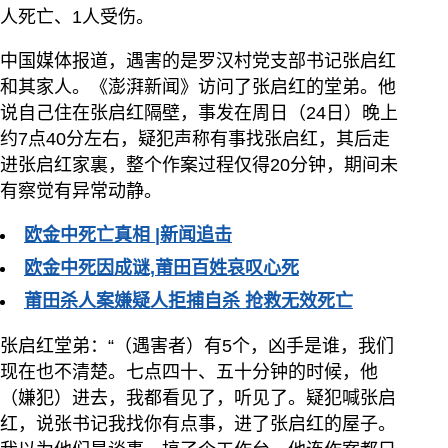
人死亡、1人受伤。
中国媒体报道，遇害的是罗汉村党支部书记张启红
和其家人。《澎湃新闻》访问了张启红的堂弟。他
说自己住在张启红隔壁，事发在周日（24日）晚上
约7点40分左右，疑犯声称有事找张启红，其后走
进张启红家裏，整个作案过程仅得20分钟，期间未
有察觉有异常动静。
欧金中死亡真相 |新闻追击
欧金中死因成谜,莆田百姓哀叹心死
莆田杀人案嫌疑人拒捕自杀 抢救无效死亡
张启红堂弟：“（遇害者）有5个，凶手是谁，我们
现在也不清楚。七点四十、五十分钟的时候，他
（嫌犯）进去，我都看见了，听见了。疑犯喊张启
红，说张书记我找你有点事，进了张启红的屋子。