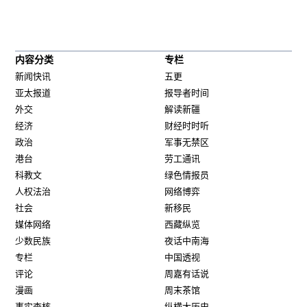
内容分类
专栏
新闻快讯
五更
亚太报道
报导者时间
外交
解读新疆
经济
财经时时听
政治
军事无禁区
港台
劳工通讯
科教文
绿色情报员
人权法治
网络博弈
社会
新移民
媒体网络
西藏纵览
少数民族
夜话中南海
专栏
中国透视
评论
周嘉有话说
漫画
周末茶馆
事实查核
纵横大历史