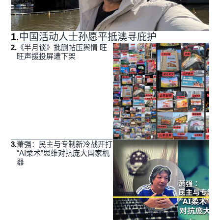
1
.
中国活动人士孙愿平抵澳寻庇护
2
.
《半月谈》批删帖压舆情 旺
旺声援投屏遭下架
3
.
萧强：民主与专制新冷战开打
“AI柔术”思维对抗庞大国家机
器