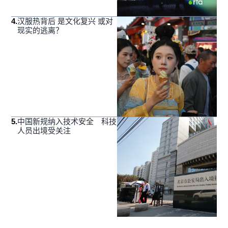
4
.
汉服热背后 是文化复兴 或对
现实的逃离？
5
.
中国新规纳入技术安全 科技
人员出境受关注