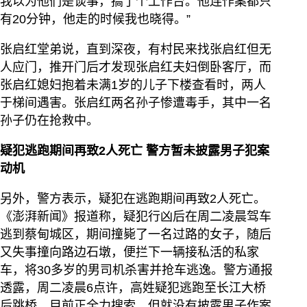
我以为他们是谈事，搞了个工作台。他连作案都只
有20分钟，他走的时候我也晓得。”
张启红堂弟说，直到深夜，有村民来找张启红但无
人应门，推开门后才发现张启红夫妇倒卧客厅，而
张启红媳妇抱着未满1岁的儿子下楼查看时，两人
于梯间遇害。张启红两名孙子惨遭毒手，其中一名
孙子仍在抢救中。
疑犯逃跑期间再致2人死亡 警方暂未披露男子犯案
动机
另外，警方表示，疑犯在逃跑期间再致2人死亡。
《澎湃新闻》报道称，疑犯行凶后在周二凌晨驾车
逃到蔡甸城区，期间撞毙了一名过路的女子，随后
又失事撞向路边石墩，便拦下一辆接私活的私家
车，将30多岁的男司机杀害并抢车逃逸。警方通报
透露，周二凌晨6点许，高姓疑犯逃跑至长江大桥
后跳桥，目前正全力搜索，但就没有披露男子作案