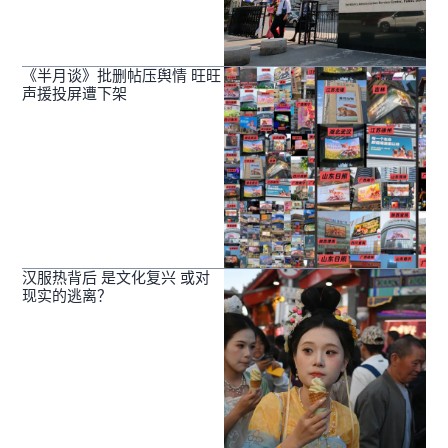
《半月谈》批删帖压舆情 旺旺
声援投屏遭下架
汉服热背后 是文化复兴 或对
现实的逃离？