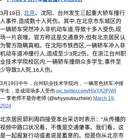
3月19日,
北京
、沈阳、台州发生三起重大轿车撞行
人事件,造成数十人死伤。其中,在北京市东城区的
一辆轿车突然冲入非机动车道,导致十多人受伤,现
场一片哀嚎。官方称这是交通意外,但有北京居民认
为警方隐瞒真相。在沈阳市铁西区,一辆轿车冲入非
机动车道冲撞行人,造成至少3死2伤。在浙江台州职
业技术学院校区内,一辆轿车撞倒众多学生,事件至
少导致3人死,16人伤。
3月19日中午，台州职业技术学院内，一辆黑色轿车冲撞
学生，造成现场多人受伤
pic.twitter.com/HlxYA2PiWj
— 李老师不是你老师 (@whyyoutouzhele)
March 19,
2024
北京居民郭利周四接受本台采访时表示：“从传播的
视频中路口状况看，不像是交通肇事。我们看，这
是一起报复行动或者说是蓄意的。但是你从北京市