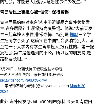
的社会，才能最大限度保证恶性事件少发生。”
青岛居民上街担心被“误伤” 保持警惕
青岛居民约翰对本台说,由于近期暴力事件频繁发
生,许多居民外出须保持高度警惕。他说:"大前天发
生三起车撞人事件,非常恐怖。特别是
邯郸
三个学
生把同学杀死了,这确实在中国社会影响特别大。甚
至在一所大学内有学生驾车撞人,报复性的。第一报
复社会,第二是他遇到的不公。所以我的朋友说,走
路都要长眼。"
3月20日，陕西铁路工程职业技术学院
一名大三学生失踪，家长前往学校维权
pic.twitter.com/Pa8DxGkPyy
— 李老师不是你老师 (@whyyoutouzhele)
March 20,
2024
此外,海外网友@zhihui999周四爆料:今天湖南益阳