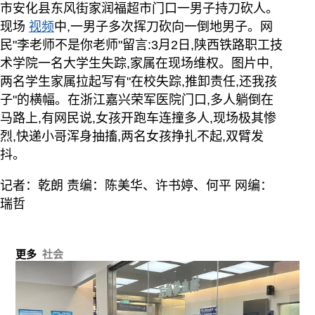
市安化县东风街家润福超市门口一男子持刀砍人。
现场
视频
中,一男子多次挥刀砍向一倒地男子。网
民"李老师不是你老师"留言:3月2日,陕西铁路职工技
术学院一名大学生失踪,家属在现场维权。图片中,
两名学生家属拉起写有"在校失踪,推卸责任,还我孩
子"的横幅。在浙江嘉兴荣军医院门口,多人躺倒在
马路上,有网民说,女孩开跑车连撞多人,现场极其惨
烈,快递小哥浑身抽搐,两名女孩挣扎不起,双臂发
抖。
记者：乾朗 责编：陈美华、许书婷、何平 网编：
瑞哲
更多
社会