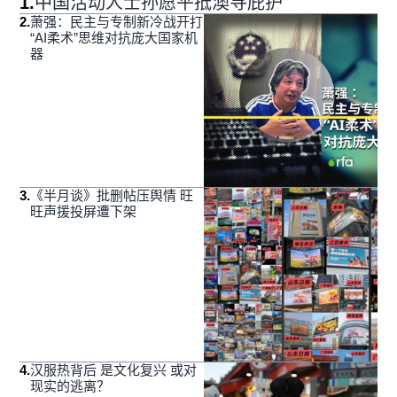
1
.
中国活动人士孙愿平抵澳寻庇护
2
.
萧强：民主与专制新冷战开打
“AI柔术”思维对抗庞大国家机
器
3
.
《半月谈》批删帖压舆情 旺
旺声援投屏遭下架
4
.
汉服热背后 是文化复兴 或对
现实的逃离？