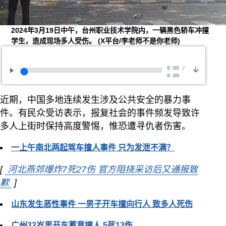
2024年3月19日中午，台州职业技术学院内，一辆黑色轿车冲撞
学生，造成现场多人受伤。
(X平台/李老师不是你老师)
0:00
/
0:00
近期，中国多地连续发生涉及公共安全的暴力事
件。有民众受访表示，报复社会的事件频发导致许
多人上街时保持高度警惕，惟恐遭寻仇者伤害。
一上午南北两起驾车撞人事件 只为发泄不满？
[
河北燕郊爆炸7死27伤 官方阻挠采访后又通报致
歉
Opens in new window
]
山东发生恶性事件 一男子开车撞向行人 致多人死伤
广州22岁男开车蓄意撞人 5死13伤