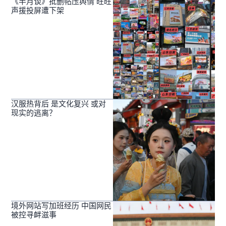
《半月谈》批删帖压舆情 旺旺
声援投屏遭下架
汉服热背后 是文化复兴 或对
现实的逃离？
境外网站写加班经历 中国网民
被控寻衅滋事