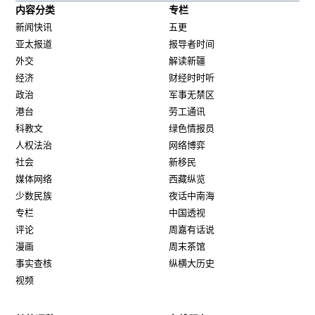
内容分类
专栏
新闻快讯
五更
亚太报道
报导者时间
外交
解读新疆
经济
财经时时听
政治
军事无禁区
港台
劳工通讯
科教文
绿色情报员
人权法治
网络博弈
社会
新移民
媒体网络
西藏纵览
少数民族
夜话中南海
专栏
中国透视
评论
周嘉有话说
漫画
周末茶馆
事实查核
纵横大历史
视频