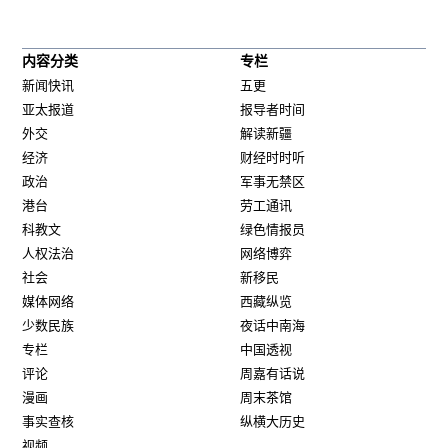
内容分类
专栏
新闻快讯
五更
亚太报道
报导者时间
外交
解读新疆
经济
财经时时听
政治
军事无禁区
港台
劳工通讯
科教文
绿色情报员
人权法治
网络博弈
社会
新移民
媒体网络
西藏纵览
少数民族
夜话中南海
专栏
中国透视
评论
周嘉有话说
漫画
周末茶馆
事实查核
纵横大历史
视频