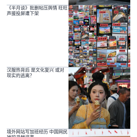
《半月谈》批删帖压舆情 旺旺
声援投屏遭下架
汉服热背后 是文化复兴 或对
现实的逃离？
境外网站写加班经历 中国网民