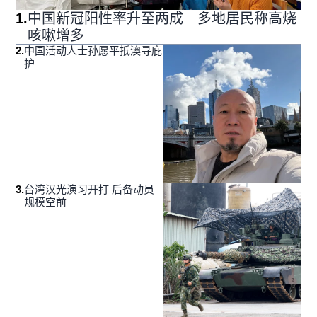
1
.
中国新冠阳性率升至两成 多地居民称高烧
咳嗽增多
2
.
中国活动人士孙愿平抵澳寻庇
护
3
.
台湾汉光演习开打 后备动员
规模空前