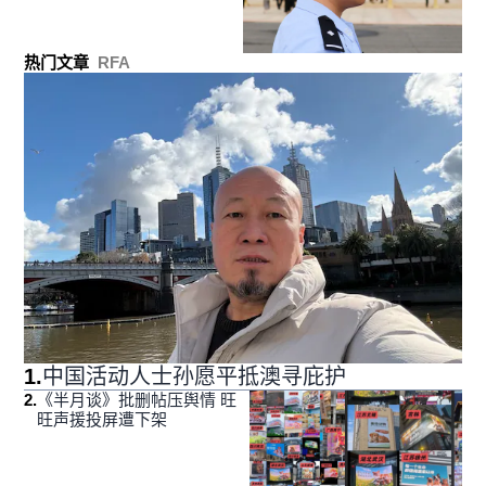
热门文章
RFA
1
.
中国活动人士孙愿平抵澳寻庇护
2
.
《半月谈》批删帖压舆情 旺
旺声援投屏遭下架