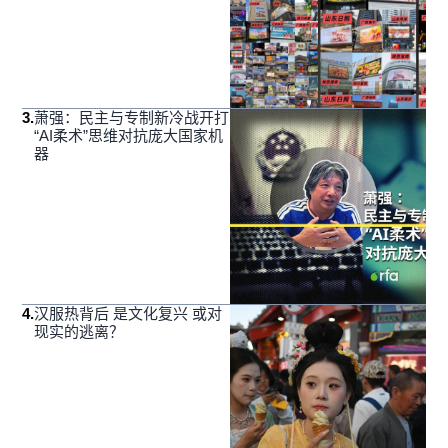
3
.
萧强：民主与专制新冷战开打
“AI柔术”思维对抗庞大国家机
器
4
.
汉服热背后 是文化复兴 或对
现实的逃离？