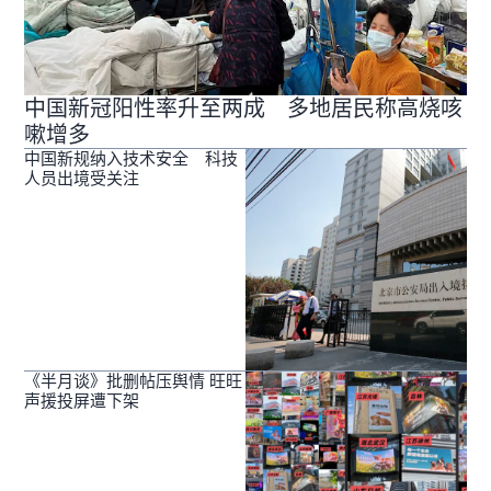
中国新冠阳性率升至两成 多地居民称高烧咳
嗽增多
中国新规纳入技术安全 科技
人员出境受关注
《半月谈》批删帖压舆情 旺旺
声援投屏遭下架