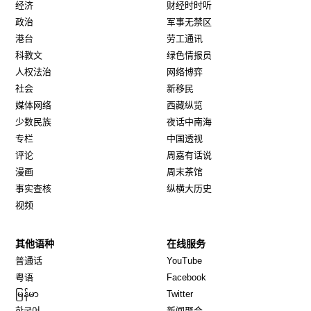
经济
财经时时听
政治
军事无禁区
港台
劳工通讯
科教文
绿色情报员
人权法治
网络博弈
社会
新移民
媒体网络
西藏纵览
少数民族
夜话中南海
专栏
中国透视
评论
周嘉有话说
漫画
周末茶馆
事实查核
纵横大历史
视频
其他语种
在线服务
Opens in new window
Opens in new window
普通话
YouTube
Opens in new window
Opens in new window
粤语
Facebook
Opens in new window
Opens in new window
မြန်မာ
Twitter
Opens in new window
한국어
新闻聚合