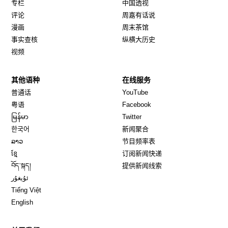
专栏
中国透视
评论
周嘉有话说
漫画
周末茶馆
事实查核
纵横大历史
视频
其他语种
在线服务
Opens in new window
Opens in new window
普通话
YouTube
Opens in new window
Opens in new window
粤语
Facebook
Opens in new window
Opens in new window
မြန်မာ
Twitter
Opens in new window
한국어
新闻聚合
Opens in new window
ລາວ
节目频率表
Opens in new window
ខ្មែ
订阅新闻快递
Opens in new window
བོད་སྐད།
提供新闻线索
Opens in new window
ئۇيغۇر
Opens in new window
Tiếng Việt
Opens in new window
English