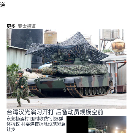
道
更多
亚太报道
台湾汉光演习开打 后备动员规模空前
东莞杨涌村“围村收费”引爆群
体抗议 村委连夜拆除设施紧急
让步