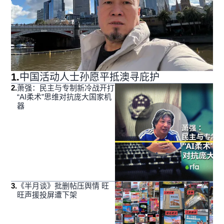
1
.
中国活动人士孙愿平抵澳寻庇护
2
.
萧强：民主与专制新冷战开打
“AI柔术”思维对抗庞大国家机
器
3
.
《半月谈》批删帖压舆情 旺
旺声援投屏遭下架