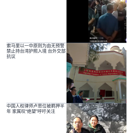
索马里以一中原则为由无预警
禁止持台湾护照入境 台外交部
抗议
中国人权律师卢思位被羁押半
年 家属叹“绝望”呼吁关注