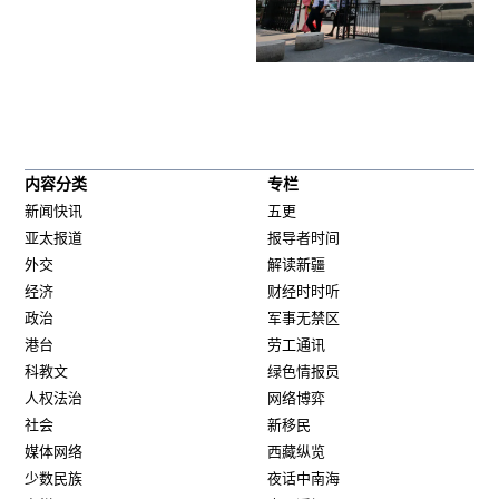
内容分类
专栏
新闻快讯
五更
亚太报道
报导者时间
外交
解读新疆
经济
财经时时听
政治
军事无禁区
港台
劳工通讯
科教文
绿色情报员
人权法治
网络博弈
社会
新移民
媒体网络
西藏纵览
少数民族
夜话中南海