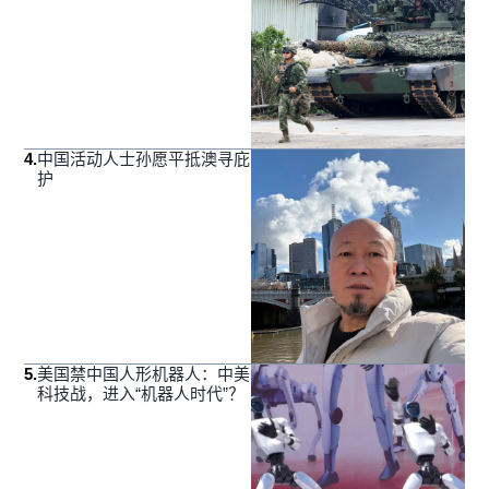
4
.
中国活动人士孙愿平抵澳寻庇
护
5
.
美国禁中国人形机器人：中美
科技战，进入“机器人时代”？