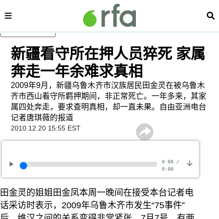
内容分类
搜
跳至主内容
新疆看守所在押人员猝死 家属
奔走一年余难求真相
2009年9月，新疆乌鲁木齐市汉族居民田金灵在被乌鲁木
齐市西山看守所羁押期间，非正常死亡。一年多来，其家
属四处奔走，要求查明真相，却一直未果。自由亚洲电台
记者唐琪薇的报道
2010.12.20 15:55 EST
0:00
/
0:00
田金灵的姐姐田金凤本周一晚间在接受本台记者电
话采访时表示，2009年乌鲁木齐市发生“75事件”
后，维汉之间的关系变得非常紧张。7月7号，有两