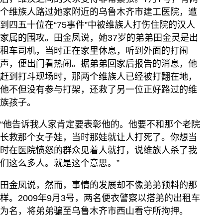
个维族人路过她家附近的乌鲁木齐市建工医院，遭
到四五十位在“75事件”中被维族人打伤住院的汉人
家属的围攻。田金凤说，她37岁的弟弟田金灵是出
租车司机，当时正在家里休息，听到外面的打闹
声，便出门看热闹。据弟弟回家后报告的消息，他
赶到打斗现场时，那两个维族人已经被打翻在地，
他不但没有参与打架，还救了另一位正好路过的维
族孩子。
“他告诉我人家肯定要表彰他的。他要不和那个老院
长救那个女子娃，当时那娃就让人打死了。你想当
时在医院愤怒的群众见着人就打，说维族人杀了我
们这么多人。就是这个意思。”
田金凤说，然而，事情的发展却不像弟弟预料的那
样。2009年9月3号，两名便衣警察以搭弟的出租车
为名，将弟弟骗至乌鲁木齐市西山看守所拘押。