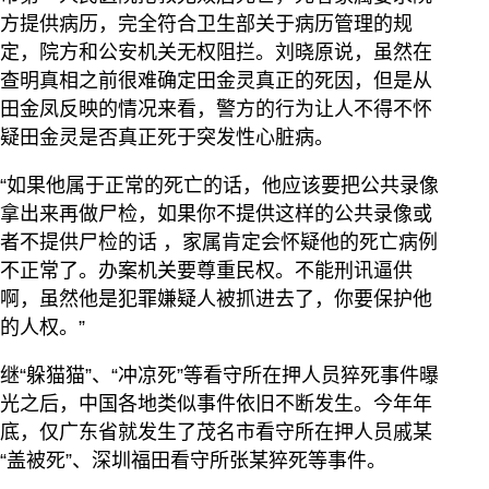
方提供病历，完全符合卫生部关于病历管理的规
定，院方和公安机关无权阻拦。刘晓原说，虽然在
查明真相之前很难确定田金灵真正的死因，但是从
田金凤反映的情况来看，警方的行为让人不得不怀
疑田金灵是否真正死于突发性心脏病。
“如果他属于正常的死亡的话，他应该要把公共录像
拿出来再做尸检，如果你不提供这样的公共录像或
者不提供尸检的话 ，家属肯定会怀疑他的死亡病例
不正常了。办案机关要尊重民权。不能刑讯逼供
啊，虽然他是犯罪嫌疑人被抓进去了，你要保护他
的人权。”
继“躲猫猫”、“冲凉死”等看守所在押人员猝死事件曝
光之后，中国各地类似事件依旧不断发生。今年年
底，仅广东省就发生了茂名市看守所在押人员戚某
“盖被死”、深圳福田看守所张某猝死等事件。