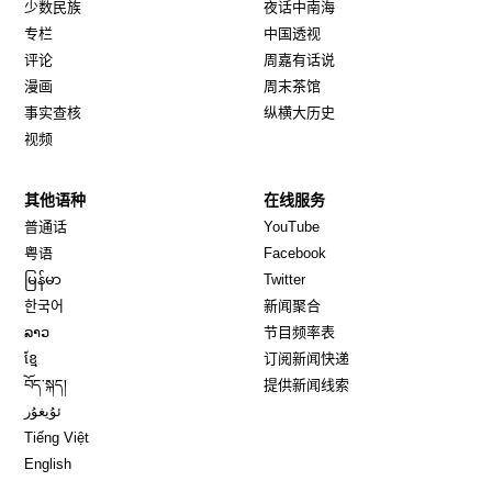
少数民族
夜话中南海
专栏
中国透视
评论
周嘉有话说
漫画
周末茶馆
事实查核
纵横大历史
视频
其他语种
在线服务
Opens in new window
Opens in new window
普通话
YouTube
Opens in new window
Opens in new window
粤语
Facebook
Opens in new window
Opens in new window
မြန်မာ
Twitter
Opens in new window
한국어
新闻聚合
Opens in new window
ລາວ
节目频率表
Opens in new window
ខ្មែ
订阅新闻快递
Opens in new window
བོད་སྐད།
提供新闻线索
Opens in new window
ئۇيغۇر
Opens in new window
Tiếng Việt
Opens in new window
English