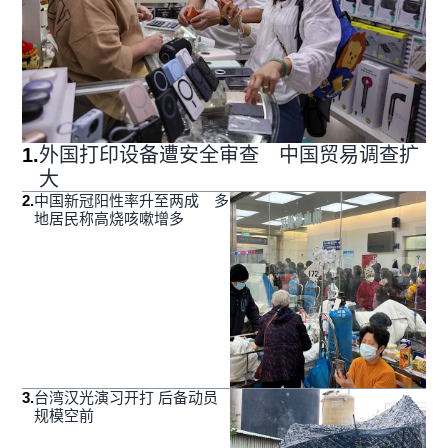
1
.
外国打印设备遭安全审查 中国贸易调查扩
大
2
.
中国新冠阳性率升至两成 多
地居民称高烧咳嗽增多
3
.
台湾汉光演习开打 后备动员
规模空前