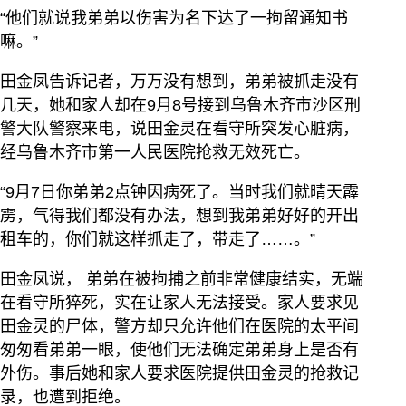
“他们就说我弟弟以伤害为名下达了一拘留通知书
嘛。”
田金凤告诉记者，万万没有想到，弟弟被抓走没有
几天，她和家人却在9月8号接到乌鲁木齐市沙区刑
警大队警察来电，说田金灵在看守所突发心脏病，
经乌鲁木齐市第一人民医院抢救无效死亡。
“9月7日你弟弟2点钟因病死了。当时我们就晴天霹
雳，气得我们都没有办法，想到我弟弟好好的开出
租车的，你们就这样抓走了，带走了……。”
田金凤说， 弟弟在被拘捕之前非常健康结实，无端
在看守所猝死，实在让家人无法接受。家人要求见
田金灵的尸体，警方却只允许他们在医院的太平间
匆匆看弟弟一眼，使他们无法确定弟弟身上是否有
外伤。事后她和家人要求医院提供田金灵的抢救记
录，也遭到拒绝。