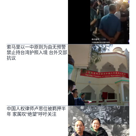
索马里以一中原则为由无预警
禁止持台湾护照入境 台外交部
抗议
中国人权律师卢思位被羁押半
年 家属叹“绝望”呼吁关注