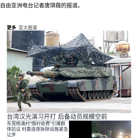
自由亚洲电台记者唐琪薇的报道。
更多
亚太报道
台湾汉光演习开打 后备动员规模空前
东莞杨涌村“围村收费”引爆群
体抗议 村委连夜拆除设施紧急
让步