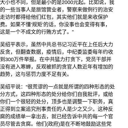
大小也不同，但是最小的是2000元起。比如说，我
的一些当事人是旅馆营业者，警察来做例行的治安
走访时都得给他们红包，其实他们就是来收保护
费。如果不懂’规矩’的话，你没事也会变得有事，
这是一个不成文的行贿方式了。”
吴绍平表示，虽然中共总书记习近平在上任后大力
反贪，但翻查数据，疫情后，中纪委监委每年约收
到300万件举报。在中共猛力打贪下，党员干部并
没有进入寒蝉，反观被抓的贪官人数近年有增加的
趋势，这与惩罚力度不足有关。
吴绍平说：“很荒谬的一点就是所谓的四种形态的处
分方式，这四种形态的处分给你们自我批评，或给
你们一个很轻的处分，顶多也是调整一下职务，真
正得到立案追究刑事责任的人是少之又少。这种反
腐的成绩单一拿出去，就已经告诉中共的每一个官
员尽管去贪腐。他们(政府)是在不断地鼓励这些党