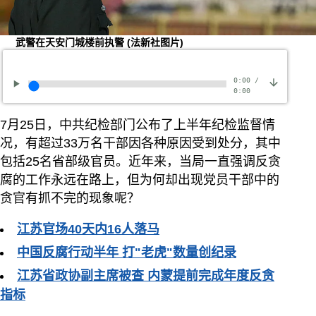
武警在天安门城楼前执警
(法新社图片)
0:00
/
0:00
7月25日，中共纪检部门公布了上半年纪检监督情
况，有超过33万名干部因各种原因受到处分，其中
包括25名省部级官员。近年来，当局一直强调反贪
腐的工作永远在路上，但为何却出现党员干部中的
贪官有抓不完的现象呢？
江苏官场40天内16人落马
中国反腐行动半年 打"老虎"数量创纪录
江苏省政协副主席被查 内蒙提前完成年度反贪
指标