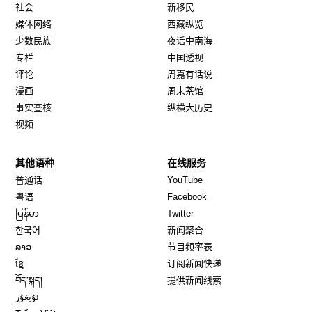
社会
新移民
媒体网络
西藏纵览
少数民族
夜话中南海
专栏
中国透视
评论
周嘉有话说
漫画
周末茶馆
事实查核
纵横大历史
视频
其他语种
在线服务
Opens in new window
Opens in new window
普通话
YouTube
Opens in new window
Opens in new window
粤语
Facebook
Opens in new window
Opens in new window
မြန်မာ
Twitter
Opens in new window
한국어
新闻聚合
Opens in new window
ລາວ
节目频率表
Opens in new window
ខ្មែ
订阅新闻快递
Opens in new window
བོད་སྐད།
提供新闻线索
Opens in new window
ئۇيغۇر
Opens in new window