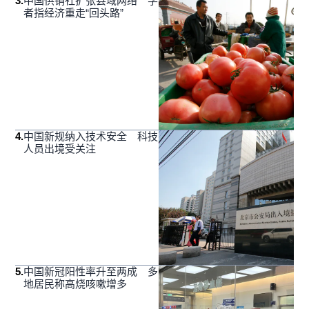
3
.
中国供销社扩张县域网络 学
者指经济重走“回头路”
4
.
中国新规纳入技术安全 科技
人员出境受关注
5
.
中国新冠阳性率升至两成 多
地居民称高烧咳嗽增多