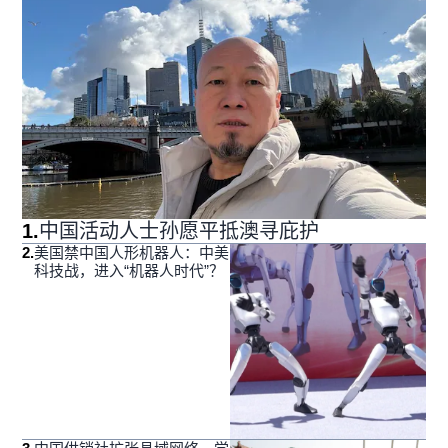
1
.
中国活动人士孙愿平抵澳寻庇护
2
.
美国禁中国人形机器人：中美
科技战，进入“机器人时代”？