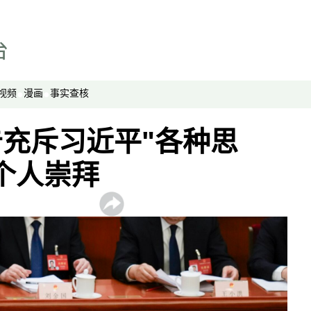
视频
漫画
事实查核
充斥习近平"各种思
个人崇拜