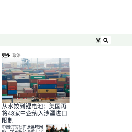
繁
搜索
更多
政治
从水饺到锂电池：美国再
将43家中企纳入涉疆进口
限制
中国供销社扩张县域网
络 学者指经济重走“回