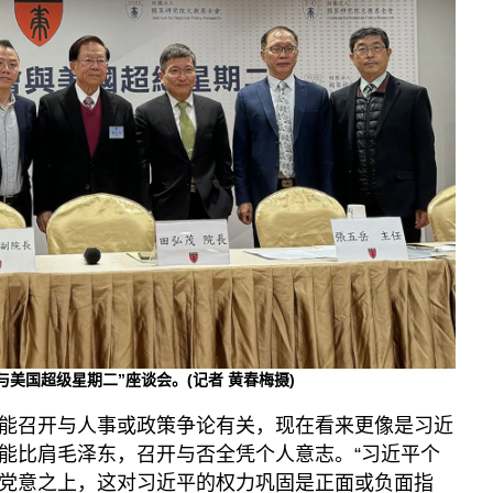
美国超级星期二”座谈会。(记者 黄春梅摄)
能召开与人事或政策争论有关，现在看来更像是习近
能比肩毛泽东，召开与否全凭个人意志。“习近平个
党意之上，这对习近平的权力巩固是正面或负面指