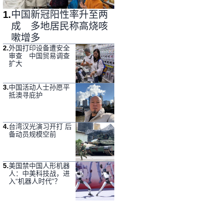
1
.
中国新冠阳性率升至两
成 多地居民称高烧咳
嗽增多
2
.
外国打印设备遭安全
审查 中国贸易调查
扩大
3
.
中国活动人士孙愿平
抵澳寻庇护
4
.
台湾汉光演习开打 后
备动员规模空前
5
.
美国禁中国人形机器
人：中美科技战，进
入“机器人时代”？