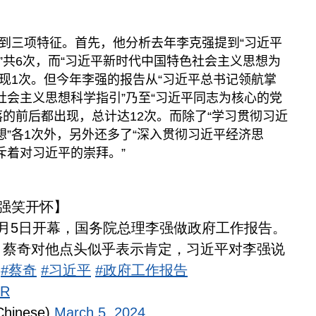
到三项特征。首先，他分析去年李克强提到“习近平
”共6次，而“习近平新时代中国特色社会主义思想为
出现1次。但今年李强的报告从“习近平总书记领航掌
社会主义思想科学指引”乃至“习近平同志为核心的党
落的前后都出现，总计达12次。而除了“学习贯彻习近
想”各1次外，另外还多了“深入贯彻习近平经济思
斥着对习近平的崇拜。”
】
李强笑开怀】
月5日开幕，国务院总理李强做政府工作报告。
，蔡奇对他点头似乎表示肯定，习近平对李强说
#蔡奇
#习近平
#政府工作报告
oR
inese)
March 5, 2024