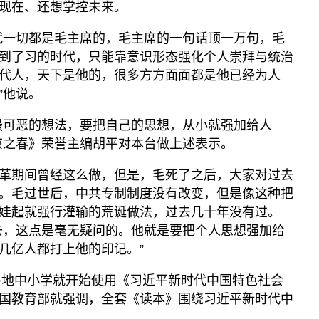
现在、还想掌控未来。
代一切都是毛主席的，毛主席的一句话顶一万句，毛
到了习的时代，只能靠意识形态强化个人崇拜与统治
代人，天下是他的，很多方方面面都是他已经为人
”他说。
最可恶的想法，要把自己的思想，从小就强加给人
京之春》荣誉主编胡平对本台做上述表示。
革期间曾经这么做，但是，毛死了之后，大家对过去
。毛过世后，中共专制制度没有改变，但是像这种把
娃起就强行灌输的荒诞做法，过去几十年没有过。
去，这点是毫无疑问的。他就是要把个人思想强加给
几亿人都打上他的印记。”
国各地中小学就开始使用《习近平新时代中国特色社会
国教育部就强调，全套《读本》围绕习近平新时代中
。