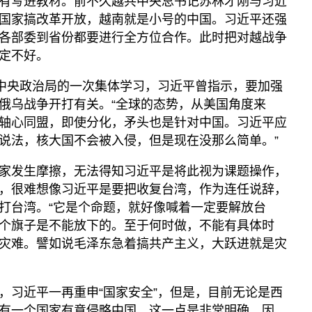
有写进教材。前不久越共中央总书记苏林才刚与习近
国家搞改革开放，越南就是小号的中国。习近平还强
各部委到省份都要进行全方位合作。此时把对越战争
定不好。
共中央政治局的一次集体学习，习近平曾指示，要加强
俄乌战争开打有关。“全球的态势，从美国角度来
轴心同盟，即使分化，矛头也是针对中国。习近平应
说法，核大国不会被入侵，但是现在没那么简单。”
家发生摩擦，无法得知习近平是将此视为课题操作，
，很难想像习近平是要把收复台湾，作为连任说辞，
打台湾。“它是个命题，就好像喊着一定要解放台
个旗子是不能放下的。至于何时做，不能有具体时
灾难。譬如说毛泽东急着搞共产主义，大跃进就是灾
，习近平一再重申“国家安全”，但是，目前无论是西
有一个国家有意侵略中国，这一点是非常明确。因