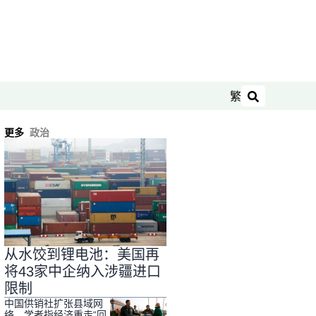
繁
搜索
更多
政治
从水饺到锂电池：美国再
将43家中企纳入涉疆进口
限制
中国供销社扩张县域网
络 学者指经济重走“回