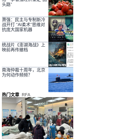
头路”
萧强：民主与专制新冷
战开打 “AI柔术”思维对
抗庞大国家机器
统战片《澎湖海战》上
映前再传撤档
南海仲裁十周年，北京
为何动作频频？
热门文章
RFA