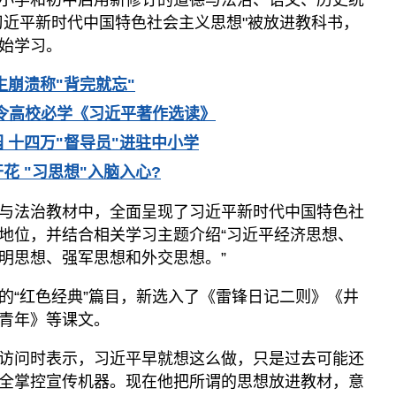
小学和初中启用新修订的道德与法治、语文、历史统
习近平新时代中国特色社会主义思想"被放进教科书，
始学习。
生崩溃称"背完就忘"
令高校必学《习近平著作选读》
 十四万"督导员"进驻中小学
花 "习思想"入脑入心?
与法治教材中，全面呈现了习近平新时代中国特色社
地位，并结合相关学习主题介绍“习近平经济思想、
明思想、强军思想和外交思想。”
的“红色经典”篇目，新选入了《雷锋日记二则》《井
青年》等课文。
访问时表示，习近平早就想这么做，只是过去可能还
全掌控宣传机器。现在他把所谓的思想放进教材，意