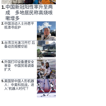
1
.
中国新冠阳性率升至两
成 多地居民称高烧咳
嗽增多
2
.
中国活动人士孙愿平
抵澳寻庇护
3
.
台湾汉光演习开打 后
备动员规模空前
4
.
外国打印设备遭安全
审查 中国贸易调查
扩大
5
.
美国禁中国人形机器
人：中美科技战，进
入“机器人时代”？