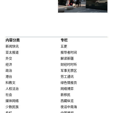
内容分类
专栏
新闻快讯
五更
亚太报道
报导者时间
外交
解读新疆
经济
财经时时听
政治
军事无禁区
港台
劳工通讯
科教文
绿色情报员
人权法治
网络博弈
社会
新移民
媒体网络
西藏纵览
少数民族
夜话中南海
专栏
中国透视