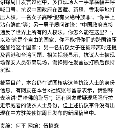
谢锋周日发言过程中，多位现场人士手举横幅并呼
喊口号，抗议中国政府在西藏、新疆、香港等地打
压人权。一名女子高呼“犯有灭绝种族罪”、“你手上
沾有鲜血”等；另一男子质问谢锋：“中国政府直接
违反了世界上所有的人权法，你怎么能在这里？”，
以及“这是个自由的国家，你不能把你们的跨国镇压
强加给这个国家”；另一名抗议女子在被带离时还提
及香港和台湾问题。相关视频显示，抗议人士被现
场保安人员带离现场，谢锋则在发言被打断后保持
沉默。
截至目前，本台仍在试图核实这些抗议人士的身份
信息。有网友在本台X社媒账号留意表示，请谢锋
去演讲“是哈佛的耻辱”；还有网友质疑现场强行拉
走示威者的便衣人士身份。但上述抗议事件没有出
现在中方驻美使馆周日发布的新闻稿当中。
责编：何平 网编：伍檫愙