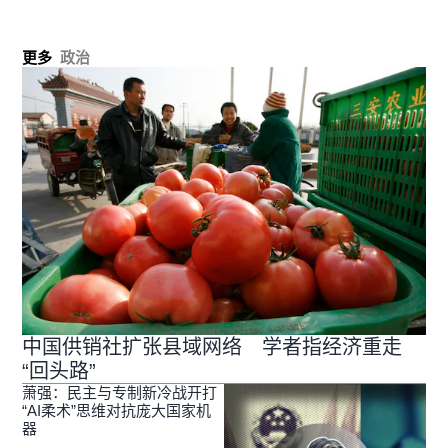
更多
政治
中国供销社扩张县域网络 学者指经济重走
“回头路”
萧强：民主与专制新冷战开打
“AI柔术”思维对抗庞大国家机
器