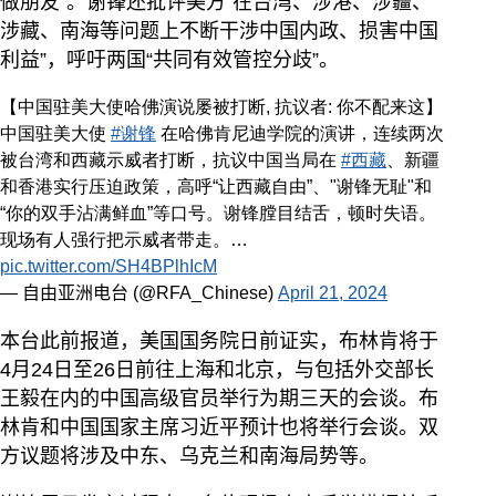
做朋友”。谢锋还批评美方“在台湾、涉港、涉疆、
涉藏、南海等问题上不断干涉中国内政、损害中国
利益”，呼吁两国“共同有效管控分歧”。
【中国驻美大使哈佛演说屡被打断, 抗议者: 你不配来这】
中国驻美大使
#谢锋
在哈佛肯尼迪学院的演讲，连续两次
被台湾和西藏示威者打断，抗议中国当局在
#西藏
、新疆
和香港实行压迫政策，高呼“让西藏自由”、"谢锋无耻"和
“你的双手沾满鲜血”等口号。谢锋膛目结舌，顿时失语。
现场有人强行把示威者带走。…
pic.twitter.com/SH4BPlhIcM
— 自由亚洲电台 (@RFA_Chinese)
April 21, 2024
本台此前报道，美国国务院日前证实，布林肯将于
4月24日至26日前往上海和北京，与包括外交部长
王毅在内的中国高级官员举行为期三天的会谈。布
林肯和中国国家主席习近平预计也将举行会谈。双
方议题将涉及中东、乌克兰和南海局势等。