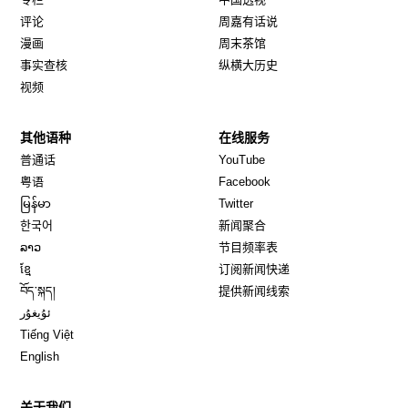
评论
周嘉有话说
漫画
周末茶馆
事实查核
纵横大历史
视频
其他语种
在线服务
Opens in new window
Opens in new window
普通话
YouTube
Opens in new window
Opens in new window
粤语
Facebook
Opens in new window
Opens in new window
မြန်မာ
Twitter
Opens in new window
한국어
新闻聚合
Opens in new window
ລາວ
节目频率表
Opens in new window
ខ្មែ
订阅新闻快递
Opens in new window
བོད་སྐད།
提供新闻线索
Opens in new window
ئۇيغۇر
Opens in new window
Tiếng Việt
Opens in new window
English
关于我们