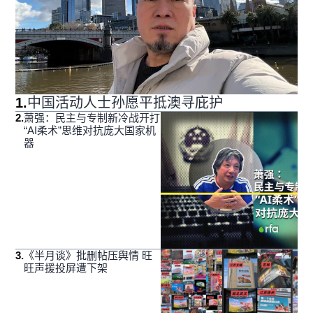
1
.
中国活动人士孙愿平抵澳寻庇护
2
.
萧强：民主与专制新冷战开打
“AI柔术”思维对抗庞大国家机
器
3
.
《半月谈》批删帖压舆情 旺
旺声援投屏遭下架