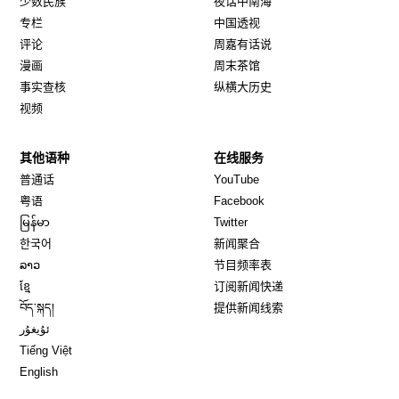
少数民族
夜话中南海
专栏
中国透视
评论
周嘉有话说
漫画
周末茶馆
事实查核
纵横大历史
视频
其他语种
在线服务
Opens in new window
Opens in new window
普通话
YouTube
Opens in new window
Opens in new window
粤语
Facebook
Opens in new window
Opens in new window
မြန်မာ
Twitter
Opens in new window
한국어
新闻聚合
Opens in new window
ລາວ
节目频率表
Opens in new window
ខ្មែ
订阅新闻快递
Opens in new window
བོད་སྐད།
提供新闻线索
Opens in new window
ئۇيغۇر
Opens in new window
Tiếng Việt
Opens in new window
English