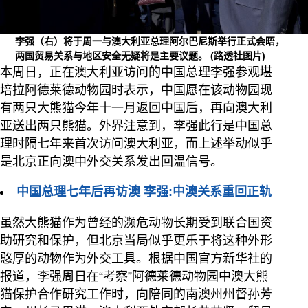
李强（右）将于周一与澳大利亚总理阿尔巴尼斯举行正式会晤，
两国贸易关系与地区安全无疑将是主要议题。
(路透社图片)
本周日，正在澳大利亚访问的中国总理李强参观堪
培拉阿德莱德动物园时表示，中国愿在该动物园现
有两只大熊猫今年十一月返回中国后，再向澳大利
亚送出两只熊猫。外界注意到，李强此行是中国总
理时隔七年来首次访问澳大利亚，而上述举动似乎
是北京正向澳中外交关系发出回温信号。
中国总理七年后再访澳 李强:中澳关系重回正轨
虽然大熊猫作为曾经的濒危动物长期受到联合国资
助研究和保护，但北京当局似乎更乐于将这种外形
憨厚的动物作为外交工具。根据中国官方新华社的
报道，李强周日在“考察”阿德莱德动物园中澳大熊
猫保护合作研究工作时，向陪同的南澳州州督孙芳