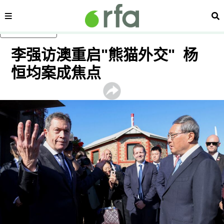
内容分类
搜
跳至主内容
李强访澳重启"熊猫外交" 杨
恒均案成焦点