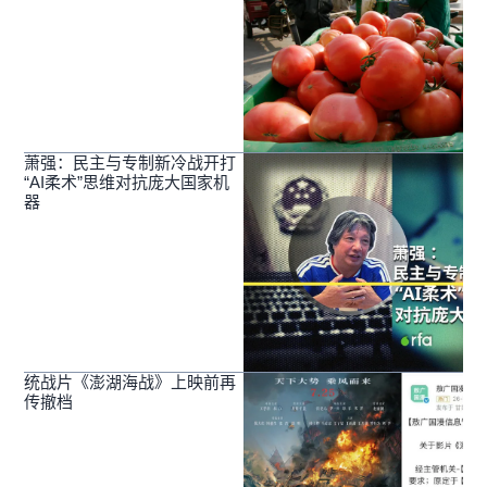
萧强：民主与专制新冷战开打
“AI柔术”思维对抗庞大国家机
器
统战片《澎湖海战》上映前再
传撤档