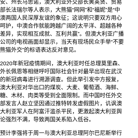
安、州长马思诺，澳大利亚外交部长黄英贤、贸易
部长法瑞尔等人表示，大熊猫“网网”和“福妮”是“中
澳两国人民深厚友谊的象征；这说明只要双方用心
呵护，中澳合作就能跨越广阔的太平洋、超越各种
差异，实现相互成就、互利共赢”。但澳大利亚广播
公司的电视画面却显示，当天有现场民众手举“不要
熊猫外交”的标语表达反对意见。
2020年新冠疫情期间，澳大利亚时任总理莫里森、
外长佩恩等相继呼吁国际社会针对最早出现在武汉
的新冠病毒进行溯源调查。但此举引发中方报复，
澳大利亚对华出口的煤炭、大麦、葡萄酒、海鲜、
糖、木材、肉类等受到全面限制。而中国时任外交
部发言人赵立坚因通过推特转发虚假图片，讥讽澳
大利亚军人在阿富汗滥杀平民，更激起澳大利亚舆
论强烈不满，导致两国关系陷入低谷。
预计李强将于周一与澳大利亚总理阿尔巴尼斯举行