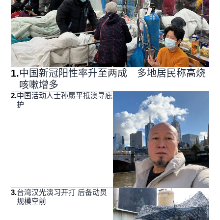
1
.
中国新冠阳性率升至两成 多地居民称高烧
咳嗽增多
2
.
中国活动人士孙愿平抵澳寻庇
护
3
.
台湾汉光演习开打 后备动员
规模空前