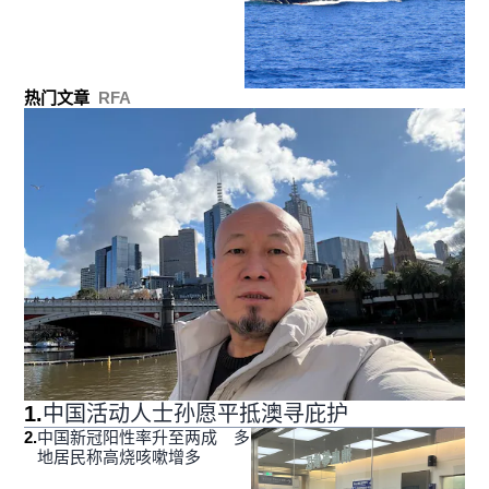
热门文章
RFA
1
.
中国活动人士孙愿平抵澳寻庇护
2
.
中国新冠阳性率升至两成 多
地居民称高烧咳嗽增多