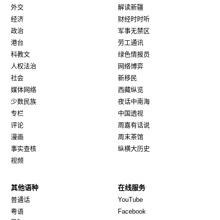
外交
解读新疆
经济
财经时时听
政治
军事无禁区
港台
劳工通讯
科教文
绿色情报员
人权法治
网络博弈
社会
新移民
媒体网络
西藏纵览
少数民族
夜话中南海
专栏
中国透视
评论
周嘉有话说
漫画
周末茶馆
事实查核
纵横大历史
视频
其他语种
在线服务
Opens in new window
Opens in new window
普通话
YouTube
Opens in new window
Opens in new window
粤语
Facebook