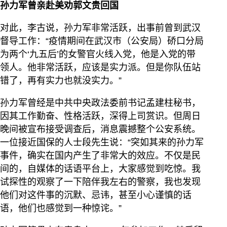
孙力军曾亲赴美劝郭文贵回国
对此，李古说，孙力军非常活跃，出事前曾到武汉
督导工作：“疫情期间在武汉市（公安局）硚口分局
为两个‘九五后’的女警官火线入党，他是入党的带
领人。他非常活跃，应该是实力派。但是你队伍站
错了，再有实力也就没实力。”
孙力军曾经是中共中央政法委前书记孟建柱秘书，
因其工作勤奋、性格活跃，深得上司赏识。但周日
晚间被宣布接受调查后，消息震撼整个公安系统。
一位接近国保的人士段先生说：“突如其来的孙力军
事件，确实在国内产生了非常大的效应。不仅是民
间的，自媒体的话语平台上，大家感觉到吃惊。我
试探性的观察了一下陪伴我左右的警察，我也发现
他们对这件事的沉默、忌讳，甚至小心谨慎的话
语，他们也感觉到一种惊诧。”