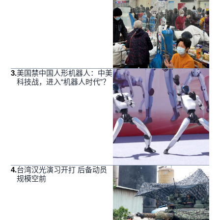
3
.
美国禁中国人形机器人：中美
科技战，进入“机器人时代”？
4
.
台湾汉光演习开打 后备动员
规模空前