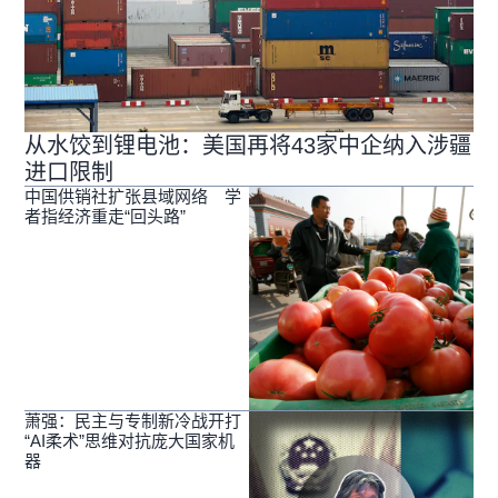
从水饺到锂电池：美国再将43家中企纳入涉疆
进口限制
中国供销社扩张县域网络 学
者指经济重走“回头路”
萧强：民主与专制新冷战开打
“AI柔术”思维对抗庞大国家机
器