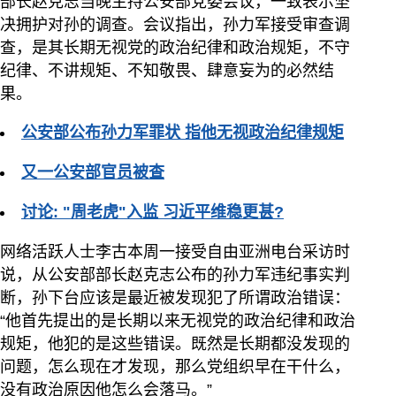
部长赵克志当晚主持公安部党委会议，一致表示坚
决拥护对孙的调查。会议指出，孙力军接受审查调
查，是其长期无视党的政治纪律和政治规矩，不守
纪律、不讲规矩、不知敬畏、肆意妄为的必然结
果。
公安部公布孙力军罪状 指他无视政治纪律规矩
又一公安部官员被查
讨论: "周老虎"入监 习近平维稳更甚?
网络活跃人士李古本周一接受自由亚洲电台采访时
说，从公安部部长赵克志公布的孙力军违纪事实判
断，孙下台应该是最近被发现犯了所谓政治错误：
“他首先提出的是长期以来无视党的政治纪律和政治
规矩，他犯的是这些错误。既然是长期都没发现的
问题，怎么现在才发现，那么党组织早在干什么，
没有政治原因他怎么会落马。”