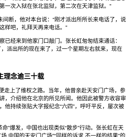
第一次入狱在张北监狱，第二次在天津监狱。”
并未间断，他对本台说：“刚才派出所所长来电话了，说
这样吧，礼拜天再来电话。”
察已经来到他家门口敲门。张长虹匆匆结束通话：
了，派出所的现在来了，过一个星期左右就来，现在
主理念逾三十载
件起便走上了维权之路。当年，他曾亲赴天安门广场，参
讲，介绍他在北京的所见所闻。他因此被警方收容审
，他持续张贴大字报纪念“六四”，呼吁平反，屡次被
花革命”爆发，中国也出现类似“散步”行动。张长虹在天
场 中国的天安门广场”“同样的诉求 不一样的结果”的