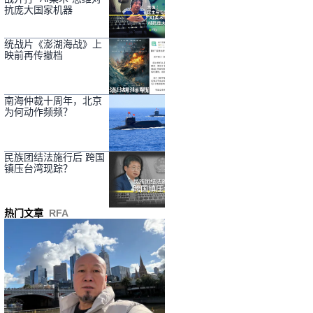
抗庞大国家机器
统战片《澎湖海战》上
映前再传撤档
南海仲裁十周年，北京
为何动作频频？
民族团结法施行后 跨国
镇压台湾现踪？
热门文章
RFA