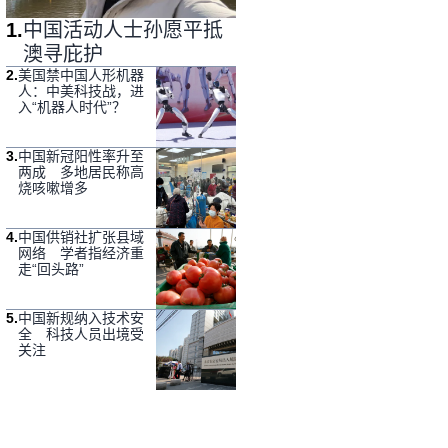
1
.
中国活动人士孙愿平抵
澳寻庇护
2
.
美国禁中国人形机器
人：中美科技战，进
入“机器人时代”？
3
.
中国新冠阳性率升至
两成 多地居民称高
烧咳嗽增多
4
.
中国供销社扩张县域
网络 学者指经济重
走“回头路”
5
.
中国新规纳入技术安
全 科技人员出境受
关注