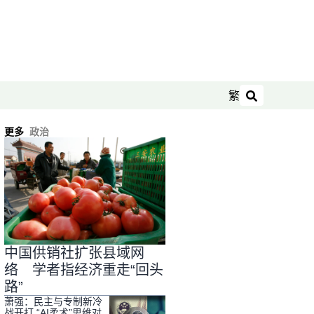
繁
搜索
更多
政治
中国供销社扩张县域网
络 学者指经济重走“回头
路”
萧强：民主与专制新冷
战开打 “AI柔术”思维对