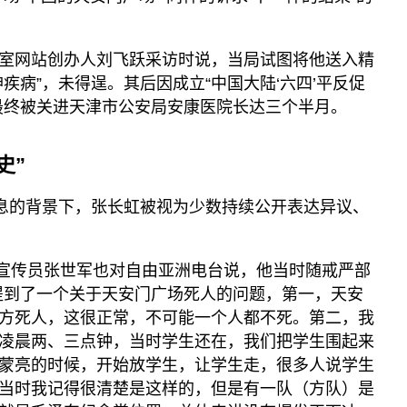
室网站创办人刘飞跃采访时说，当局试图将他送入精
疾病”，未得逞。其后因成立“中国大陆‘六四’平反促
最终被关进天津市公安局安康医院长达三个半月。
史”
信息的背景下，张长虹被视为少数持续公开表达异议、
政治宣传员张世军也对自由亚洲电台说，他当时随戒严部
提到了一个关于天安门广场死人的问题，第一，天安
方死人，这很正常，不可能一个人都不死。第二，我
凌晨两、三点钟，当时学生还在，我们把学生围起来
蒙亮的时候，开始放学生，让学生走，很多人说学生
当时我记得很清楚是这样的，但是有一队（方队）是