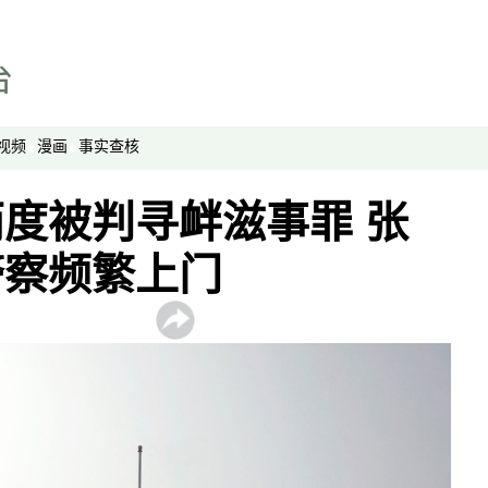
亚洲很想聊
观点
专题与访谈
兵家常事
视频
漫画
事实查核
度被判寻衅滋事罪 张
警察频繁上门