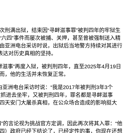
次刑满出狱，结束因“寻衅滋事罪”被判四年的牢狱生
“六四”事件而屡次被捕、关押，甚至曾被强制送入精
由亚洲电台采访时说，出狱后当地警方持续对其进行
在表达对历史真相的坚持。
衅滋事”再度入狱，被判刑四年，直至2025年4月19日
而，他的生活并未恢复正常。
亚洲电台采访时说：“我是2017年被判刑3年3个
又被抓进去坐牢，又被判刑四年，罪名都是寻衅滋事
四天安门大屠杀真相，在公众场合造成的影响挺大
四”的言论视为挑战官方定调，因此再次将其入罪：“他
四）政府已经下结论了，已经定性的事，你现在还想