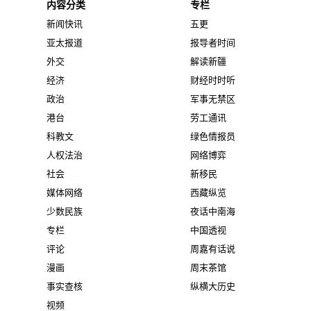
内容分类
专栏
新闻快讯
五更
亚太报道
报导者时间
外交
解读新疆
经济
财经时时听
政治
军事无禁区
港台
劳工通讯
科教文
绿色情报员
人权法治
网络博弈
社会
新移民
媒体网络
西藏纵览
少数民族
夜话中南海
专栏
中国透视
评论
周嘉有话说
漫画
周末茶馆
事实查核
纵横大历史
视频