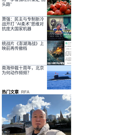
头路”
萧强：民主与专制新冷
战开打 “AI柔术”思维对
抗庞大国家机器
统战片《澎湖海战》上
映前再传撤档
南海仲裁十周年，北京
为何动作频频？
热门文章
RFA