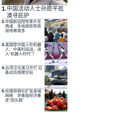
1
.
中国活动人士孙愿平抵
澳寻庇护
2
.
中国新冠阳性率升至
两成 多地居民称高
烧咳嗽增多
3
.
美国禁中国人形机器
人：中美科技战，进
入“机器人时代”？
4
.
台湾汉光演习开打 后
备动员规模空前
5
.
中国供销社扩张县域
网络 学者指经济重
走“回头路”