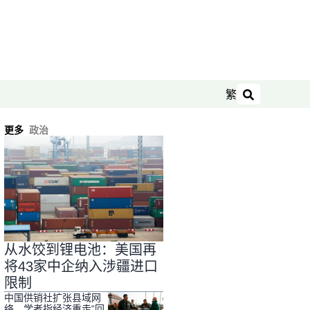
繁
搜索
更多
政治
从水饺到锂电池：美国再
将43家中企纳入涉疆进口
限制
中国供销社扩张县域网
络 学者指经济重走“回