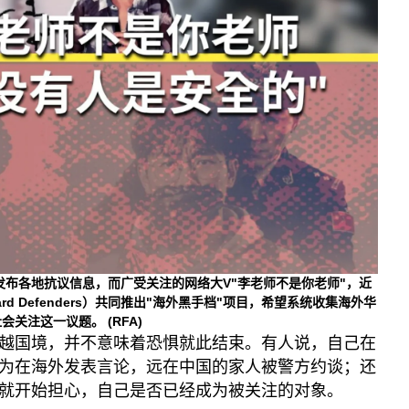
续发布各地抗议信息，而广受关注的网络大V"李老师不是你老师"，近
rd Defenders）共同推出"海外黑手档"项目，希望系统收集海外华
社会关注这一议题。
(RFA)
越国境，并不意味着恐惧就此结束。有人说，自己在
为在海外发表言论，远在中国的家人被警方约谈；还
就开始担心，自己是否已经成为被关注的对象。