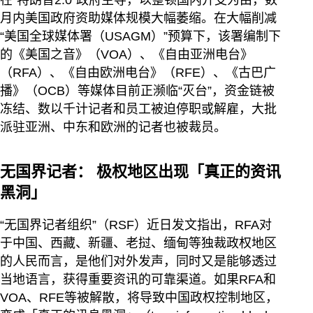
在”特朗普2.0“政府主导，以整顿国内开支为由，数
月内美国政府资助媒体规模大幅萎缩。在大幅削减
“美国全球媒体署（USAGM）”预算下，该署编制下
的《美国之音》（VOA）、《自由亚洲电台》
（RFA）、《自由欧洲电台》（RFE）、《古巴广
播》（OCB）等媒体目前正濒临“灭台”，资金链被
冻结、数以千计记者和员工被迫停职或解雇，大批
派驻亚洲、中东和欧洲的记者也被裁员。
无国界记者： 极权地区出现「真正的资讯
黑洞」
“无国界记者组织”（RSF）近日发文指出，RFA对
于中国、西藏、新疆、老挝、缅甸等独裁政权地区
的人民而言，是他们对外发声，同时又是能够透过
当地语言，获得重要资讯的可靠渠道。如果RFA和
VOA、RFE等被解散，将导致中国政权控制地区，