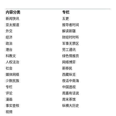
内容分类
专栏
新闻快讯
五更
亚太报道
报导者时间
外交
解读新疆
经济
财经时时听
政治
军事无禁区
港台
劳工通讯
科教文
绿色情报员
人权法治
网络博弈
社会
新移民
媒体网络
西藏纵览
少数民族
夜话中南海
专栏
中国透视
评论
周嘉有话说
漫画
周末茶馆
事实查核
纵横大历史
视频