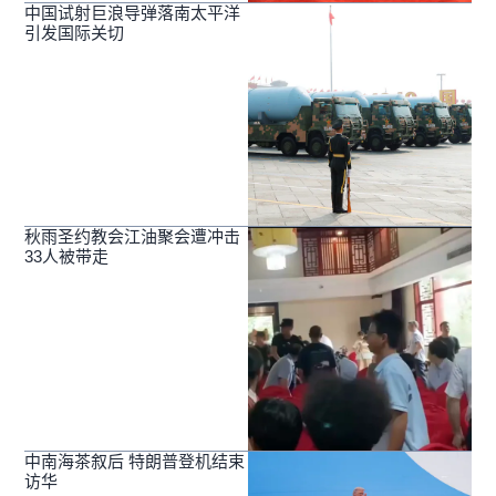
中国试射巨浪导弹落南太平洋
引发国际关切
秋雨圣约教会江油聚会遭冲击
33人被带走
中南海茶叙后 特朗普登机结束
访华