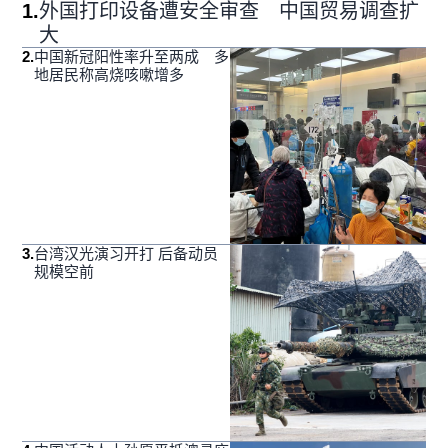
1
.
外国打印设备遭安全审查 中国贸易调查扩
大
2
.
中国新冠阳性率升至两成 多
地居民称高烧咳嗽增多
3
.
台湾汉光演习开打 后备动员
规模空前