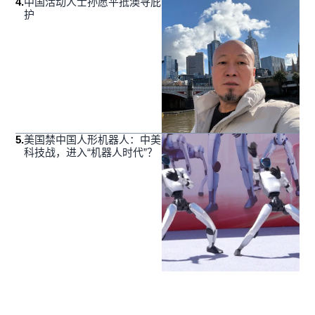
4
.
中国活动人士孙愿平抵澳寻庇
护
5
.
美国禁中国人形机器人：中美
科技战，进入“机器人时代”？