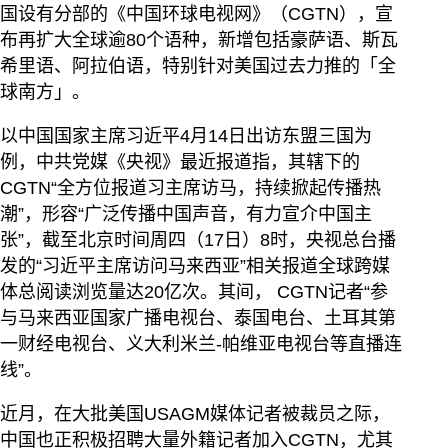
国设有分部的《中国环球电视网》（CGTN），宣
布再扩大全球逾80个语种，新增包括豪萨语、斯瓦
希里语、阿拉伯语，特别针对美国过去力推的「全
球南方」。
以中国国家主席习近平4月14日出访东盟三国为
例，中共党媒《央视》最近报道指，其辖下的
CGTN“全方位报道习主席访马，持续掀起传播热
潮”，形容“广泛传播中国声音，有力宣介中国主
张”，截至北京时间周四（17日）8时，央视总台播
发的“习近平主席访问马来西亚”相关报道全球跨媒
体总阅读浏览量达20亿次。其间， CGTN记者“参
与马来西亚国家广播电视台、泰国电台、土耳其第
一财经电视台、义大利米兰-帕维亚电视台等直播连
线”。
近月，在大批美国USAGM媒体记者被裁员之际，
中国也正积极招聘大量外籍记者加入CGTN，尤其