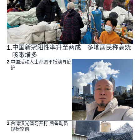
1
.
中国新冠阳性率升至两成 多地居民称高烧
咳嗽增多
2
.
中国活动人士孙愿平抵澳寻庇
护
3
.
台湾汉光演习开打 后备动员
规模空前