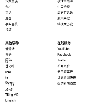
少数民族
夜话中南海
专栏
中国透视
评论
周嘉有话说
漫画
周末茶馆
事实查核
纵横大历史
视频
其他语种
在线服务
Opens in new window
Opens in new window
普通话
YouTube
Opens in new window
Opens in new window
粤语
Facebook
Opens in new window
Opens in new window
မြန်မာ
Twitter
Opens in new window
한국어
新闻聚合
Opens in new window
ລາວ
节目频率表
Opens in new window
ខ្មែ
订阅新闻快递
Opens in new window
བོད་སྐད།
提供新闻线索
Opens in new window
ئۇيغۇر
Opens in new window
Tiếng Việt
Opens in new window
English