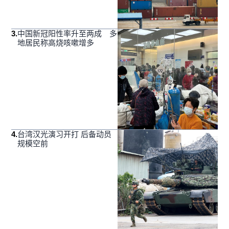
3
.
中国新冠阳性率升至两成 多
地居民称高烧咳嗽增多
4
.
台湾汉光演习开打 后备动员
规模空前