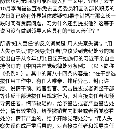
防长获判无期的可能性最大》一文中，介绍了去年
10月李尚福被宣布免去国务委员和国防部长职务的
次日即已经有外界媒体质疑“如果李尚福在那么长一
段时间有贪腐问题，习为什么还要提拔他？这等于
说习没有做到领导人应具有的“‘知人善任’？”
所谓“知人善任”的反义词就是“用人失察失误”。“用
人失察失误”的“领导责任者”应该受到党纪处分的规
定出自于从今年1月1日起开始施行的习近平亲自主
持修订的《中国共产党纪律处分条例》（以下简称
《条例》）。其中的第八十四条内容是：“在干部选
拔任用工作中，有任人唯亲、排斥异己、封官许
愿、说情干预、跑官要官、突击提拔或者调整干部
等违反干部选拔任用规定行为，对直接责任者和领
导责任者，情节较轻的，给予警告或者严重警告处
分；情节较重的，给予撤销党内职务或者留党察看
处分；情节严重的，给予开除党籍处分”。“用人失
察失误造成严重后果的，对直接责任者和领导责任