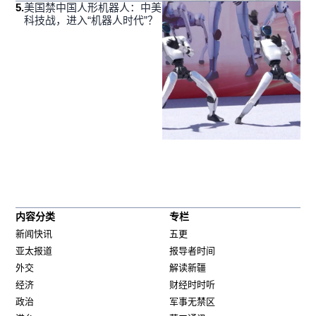
5
.
美国禁中国人形机器人：中美
科技战，进入“机器人时代”？
内容分类
专栏
新闻快讯
五更
亚太报道
报导者时间
外交
解读新疆
经济
财经时时听
政治
军事无禁区