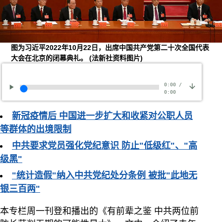
图为习近平2022年10月22日，出席中国共产党第二十次全国代表
大会在北京的闭幕典礼。
(法新社资料图片)
0:00
/
0:00
新冠疫情后 中国进一步扩大和收紧对公职人员
等群体的出境限制
中共要求党员强化党纪意识 防止"低级红"、"高
级黑"
"统计造假"纳入中共党纪处分条例 被批"此地无
银三百两"
本专栏周一刊登和播出的《有前辈之鉴 中共两位前