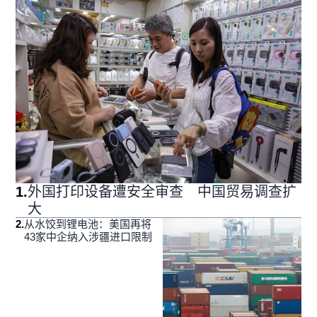
1
.
外国打印设备遭安全审查 中国贸易调查扩
大
2
.
从水饺到锂电池：美国再将
43家中企纳入涉疆进口限制