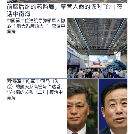
前腐后继的药监局，草菅人命的陈时飞? | 夜
话中南海
中国第二位巡航导弹领军人物
落马 航天系麻烦大了 | 夜话中
南海
因“靠军工吃军工”落马（失
踪）的航天系高管与许达哲、
马兴瑞的关系（二）| 夜话中
南海