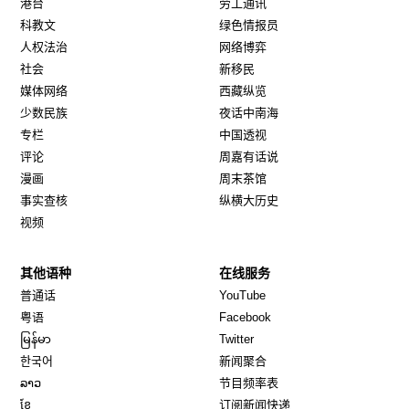
港台
劳工通讯
科教文
绿色情报员
人权法治
网络博弈
社会
新移民
媒体网络
西藏纵览
少数民族
夜话中南海
专栏
中国透视
评论
周嘉有话说
漫画
周末茶馆
事实查核
纵横大历史
视频
其他语种
在线服务
Opens in new window
Opens in new window
普通话
YouTube
Opens in new window
Opens in new window
粤语
Facebook
Opens in new window
Opens in new window
မြန်မာ
Twitter
Opens in new window
한국어
新闻聚合
Opens in new window
ລາວ
节目频率表
Opens in new window
ខ្មែ
订阅新闻快递