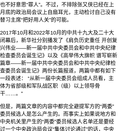
也不好意思“罪人”。不过，不排除张又侠已经在上
月底的政治局会议上自扇耳光，主动检讨自己没有
替习主席“把好用人关”的可能。
2017年10月和2022年10月的中共十九大及二十大
闭幕后，新华社分别播发了《肩负历史重任 开创复
兴伟业——新一届中共中央委员会和中共中央纪律
检查委员会诞生记》以及《高举伟大旗帜 谱写崭新
篇章——新一届中共中央委员会和中共中央纪律检
查委员会诞生记》两份长篇报道，两篇中都有如下
一段表述： “从新一届中央委员会组成人员看，主
体为省部级和军队战区职（级）以上领导骨
干……。”
但是，两篇文章的内容中都完全避提军方的“两委”
委员候选人是怎么产生的。而事实上如果说地方和
中央机关里产生的“两委”委员候选人名单还是要经
过一个中央政治局会议“集体讨论通过”的话，中央