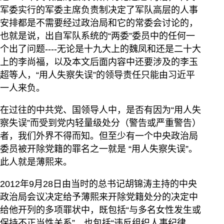
军委实行的军委主席负责制决定了军队高层的人事
安排都是不需要经过政治局和它的常委会讨论的，
也就是说，出自军队系统的“两委”委员中的任何一
个出了问题----无论是十九大上的魏凤和还是二十大
上的李尚福，以及本文后面内容中还要涉及的李玉
超等人，“用人失察失误”的领导责任只能由习近平
一人来负。
在过往的中共党、国领导人中，是否有因为“用人失
察失误”而受到党内轻量级处分（警告或严重警告）
者，我们外界不得而知。但至少有一个中央政治局
委员被开除党籍的罪名之一就是 “用人失察失误”。
此人就是薄熙来。
2012年9月28日由当时的总书记胡锦涛主持的中央
政治局会议决定给予薄熙来开除党籍处分的决定中
给他开列的多项罪状中，既包括“与多名女性发生或
保持不正当性关系”，也包括“违反组织人事纪律，