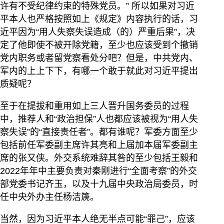
许有不受纪律约束的特殊党员。” 所以如果对习近
平本人也严格按照如上《规定》内容执行的话，习
近平因为“用人失察失误造成（的）严重后果”，决
定了他即使不被开除党籍，至少也应该受到个撤销
党内职务或者留党察看处分吧？但是，中共党内、
军内的上上下下，有哪一个敢于就此对习近平提出
质疑呢？
至于在提拔和重用如上三人晋升国务委员的过程
中，推荐人和“政治担保”人也都应该被视为“用人失
察失误”的“直接责任者”。都有谁呢？军委方面至少
包括前任军委副主席许其亮和上届加本届军委副主
席的张又侠。外交系统难辞其咎的至少包括王毅和
2022年年中主要负责对秦刚进行“全面考察”的外交
部党委书记齐玉，以及十九届中央政治局委员，时
任中央外办主任杨洁篪。
当然，因为习近平本人绝无半点可能“罪己”，应该