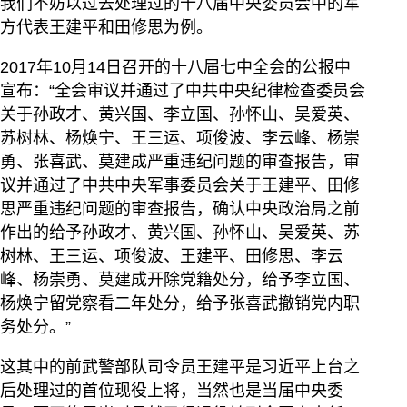
我们不妨以过去处理过的十八届中央委员会中的军
方代表王建平和田修思为例。
2017年10月14日召开的十八届七中全会的公报中
宣布：“全会审议并通过了中共中央纪律检查委员会
关于孙政才、黄兴国、李立国、孙怀山、吴爱英、
苏树林、杨焕宁、王三运、项俊波、李云峰、杨崇
勇、张喜武、莫建成严重违纪问题的审查报告，审
议并通过了中共中央军事委员会关于王建平、田修
思严重违纪问题的审查报告，确认中央政治局之前
作出的给予孙政才、黄兴国、孙怀山、吴爱英、苏
树林、王三运、项俊波、王建平、田修思、李云
峰、杨崇勇、莫建成开除党籍处分，给予李立国、
杨焕宁留党察看二年处分，给予张喜武撤销党内职
务处分。”
这其中的前武警部队司令员王建平是习近平上台之
后处理过的首位现役上将，当然也是当届中央委