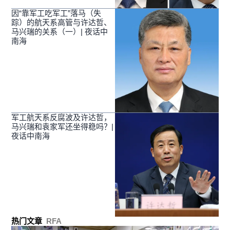
因“靠军工吃军工”落马（失
踪）的航天系高管与许达哲、
马兴瑞的关系（一）| 夜话中
南海
军工航天系反腐波及许达哲，
马兴瑞和袁家军还坐得稳吗？|
夜话中南海
热门文章
RFA