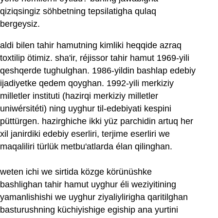
qiziqsingiz söhbetning tepsilatigha qulaq
bergeysiz.
aldi bilen tahir hamutning kimliki heqqide azraq
toxtilip ötimiz. sha'ir, réjissor tahir hamut 1969-yili
qeshqerde tughulghan. 1986-yildin bashlap edebiy
ijadiyetke qedem qoyghan. 1992-yili merkiziy
milletler instituti (hazirqi merkiziy milletler
uniwérsitéti) ning uyghur til-edebiyati kespini
püttürgen. hazirghiche ikki yüz parchidin artuq her
xil janirdiki edebiy eserliri, terjime eserliri we
maqaliliri türlük metbu'atlarda élan qilinghan.
weten ichi we sirtida közge körünüshke
bashlighan tahir hamut uyghur éli weziyitining
yamanlishishi we uyghur ziyaliylirigha qaritilghan
basturushning küchiyishige egiship ana yurtini