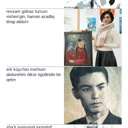
ressam gülnaz tursun:
«ishen'gin, haman azadliq
téngi atidu!»
erk küychisi merhum
abdurehim ötkür ögütliridin bir
qetre
sha'ir nurexmet exmetof: