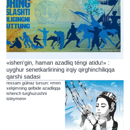
«ishen'gin, haman azadliq téngi atidu!» :
uyghur senetkarlirining irqiy qirghinchiliqqa
qarshi sadasi
ressam gülnaz tursun: «men
xelqimning qelbide azadliqqa
ishench turghuzushni
isteymen»