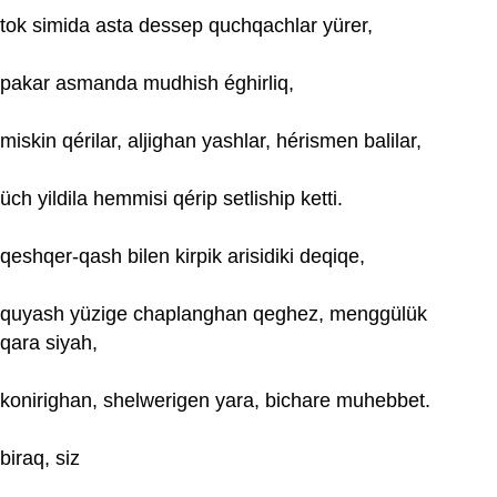
tok simida asta dessep quchqachlar yürer,
pakar asmanda mudhish éghirliq,
miskin qérilar, aljighan yashlar, hérismen balilar,
üch yildila hemmisi qérip setliship ketti.
qeshqer-qash bilen kirpik arisidiki deqiqe,
quyash yüzige chaplanghan qeghez, menggülük
qara siyah,
konirighan, shelwerigen yara, bichare muhebbet.
biraq, siz