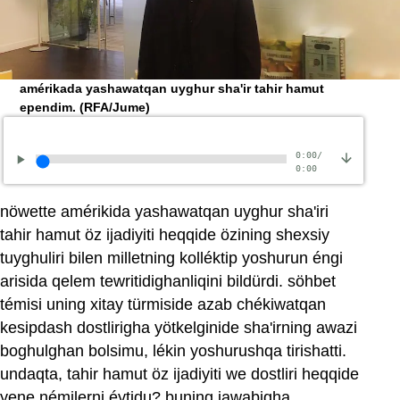
amérikada yashawatqan uyghur sha'ir tahir hamut
ependim.
(RFA/Jume)
0:00
/
0:00
nöwette amérikida yashawatqan uyghur sha'iri
tahir hamut öz ijadiyiti heqqide özining shexsiy
tuyghuliri bilen milletning kolléktip yoshurun éngi
arisida qelem tewritidighanliqini bildürdi. söhbet
témisi uning xitay türmiside azab chékiwatqan
kesipdash dostlirigha yötkelginide sha'irning awazi
boghulghan bolsimu, lékin yoshurushqa tirishatti.
undaqta, tahir hamut öz ijadiyiti we dostliri heqqide
yene némilerni éytidu? buning jawabigha