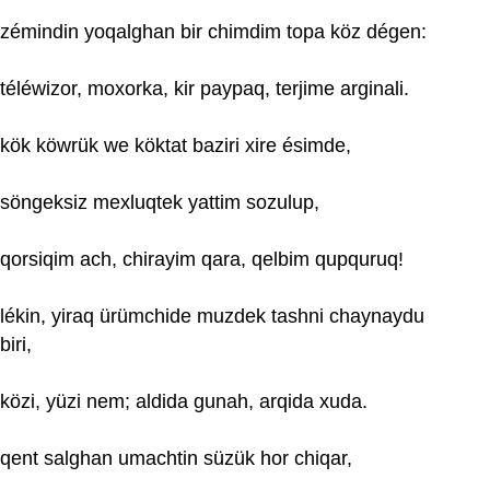
zémindin yoqalghan bir chimdim topa köz dégen:
téléwizor, moxorka, kir paypaq, terjime arginali.
kök köwrük we köktat baziri xire ésimde,
söngeksiz mexluqtek yattim sozulup,
qorsiqim ach, chirayim qara, qelbim qupquruq!
lékin, yiraq ürümchide muzdek tashni chaynaydu
biri,
közi, yüzi nem; aldida gunah, arqida xuda.
qent salghan umachtin süzük hor chiqar,