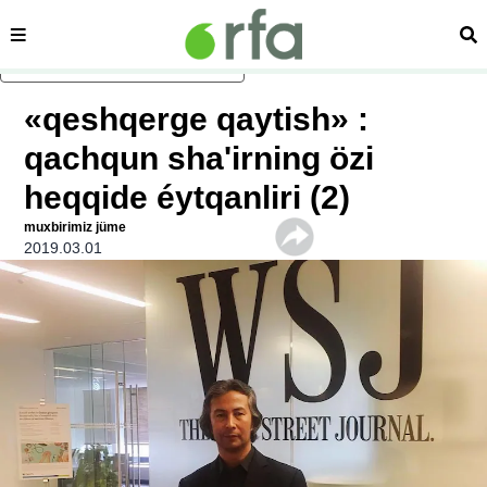
sehipe
izd
asasliq mezmungha atlang
«qeshqerge qaytish» :
qachqun sha'irning özi
heqqide éytqanliri (2)
muxbirimiz jüme
2019.03.01