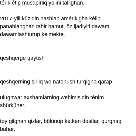
térik étip musapirliq yolini tallighan.
2017-yili küzidin bashlap amérikigha kélip
panahlanghan tahir hamut, öz ijadiyiti dawam
dawamlashturup kelmekte.
qeshqerge qaytish
qeshqerning sirliq we natonush turqigha qarap
ulughwar axshamlarning wehimisidin ténim
shürküner.
toy qilghan qizlar, bölünüp ketken dostlar, qurghaq
bahar.