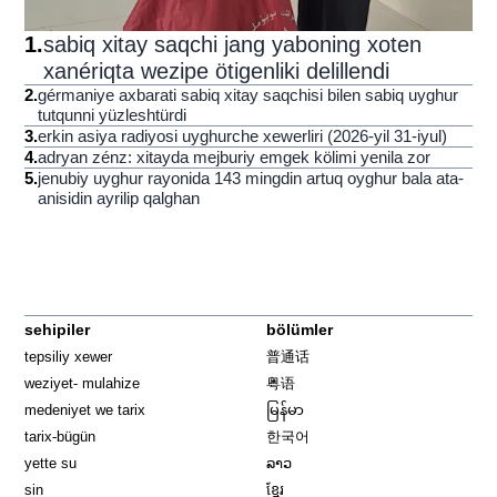
1
.
sabiq xitay saqchi jang yaboning xoten
xanériqta wezipe ötigenliki delillendi
2
.
gérmaniye axbarati sabiq xitay saqchisi bilen sabiq uyghur
tutqunni yüzleshtürdi
3
.
erkin asiya radiyosi uyghurche xewerliri (2026-yil 31-iyul)
4
.
adryan zénz: xitayda mejburiy emgek kölimi yenila zor
5
.
jenubiy uyghur rayonida 143 mingdin artuq oyghur bala ata-
anisidin ayrilip qalghan
sehipiler
bölümler
tepsiliy xewer
普通话
weziyet- mulahize
粤语
medeniyet we tarix
မြန်မာ
tarix-bügün
한국어
yette su
ລາວ
sin
ខ្មែរ