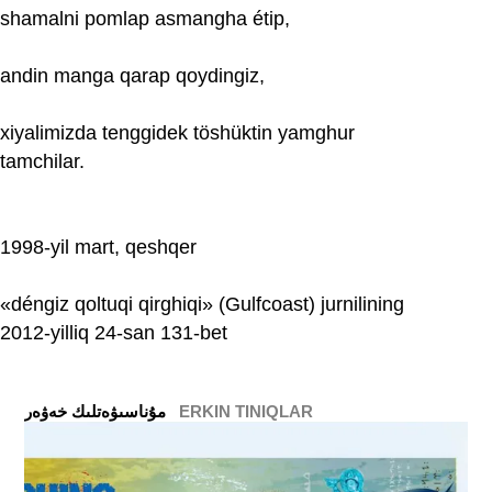
shamalni pomlap asmangha étip,
andin manga qarap qoydingiz,
xiyalimizda tenggidek töshüktin yamghur
tamchilar.
1998-yil mart, qeshqer
«déngiz qoltuqi qirghiqi» (Gulfcoast) jurnilining
2012-yilliq 24-san 131-bet
ERKIN TINIQLAR
ﻣﯘﻧﺎﺳﯩﯟﻩﺗﻠﯩﻚ ﺧﻪﯞﻩﺭ