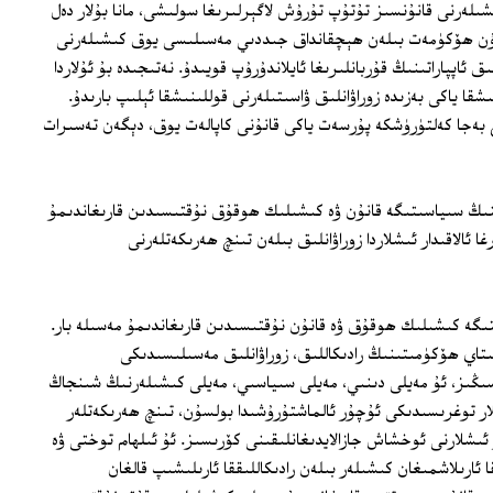
لەرنى قانۇنسىز تۇتۇپ تۇرۇش لاگېرلىرىغا سولىشى، مانا بۇلار دەل
ۇرۇن ھۆكۈمەت بىلەن ھېچقانداق جىددىي مەسىلىسى يوق كىشىلەرنى
ق ئاپپاراتىنىڭ قۇربانلىرىغا ئايلاندۇرۇپ قويىدۇ. نەتىجىدە بۇ ئۇلاردا
شىشقا ياكى بەزىدە زوراۋانلىق ۋاسىتىلەرنى قوللىنىشقا ئېلىپ بارىدۇ.
نچ بەجا كەلتۈرۈشكە پۇرسەت ياكى قانۇنى كاپالەت يوق، دېگەن تەسىرات
ىڭ سىياسىتىگە قانۇن ۋە كىشىلىك ھوقۇق نۇقتىسىدىن قارىغاندىمۇ
غا ئالاقىدار ئىشلاردا زوراۋانلىق بىلەن تىنچ ھەرىكەتلەرنى
ىگە كىشىلىك ھوقۇق ۋە قانۇن نۇقتىسىدىن قارىغاندىمۇ مەسىلە بار.
تاي ھۆكۈمىتىنىڭ رادىكاللىق، زوراۋانلىق مەسىلىسىدىكى
ڭىز، ئۇ مەيلى دىنىي، مەيلى سىياسىي، مەيلى كىشىلەرنىڭ شىنجاڭ
ار توغرىسىدىكى ئۇچۇر ئالماشتۇرۇشىدا بولسۇن، تىنچ ھەرىكەتلەر
ۇ ئىشلارنى ئوخشاش جازالايدىغانلىقىنى كۆرىسىز. ئۇ ئىلھام توختى ۋە
ئارىلاشمىغان كىشىلەر بىلەن رادىكاللىققا ئارىلىشىپ قالغان