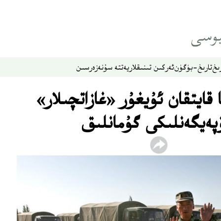
ىخ
تارىخ-بۈگۈن
ئەركىن تىنىقلار
يەتتە سۇ
نەزەر
سىن
ىغا قايتقان ئۇيغۇر «غازاتچىلار»