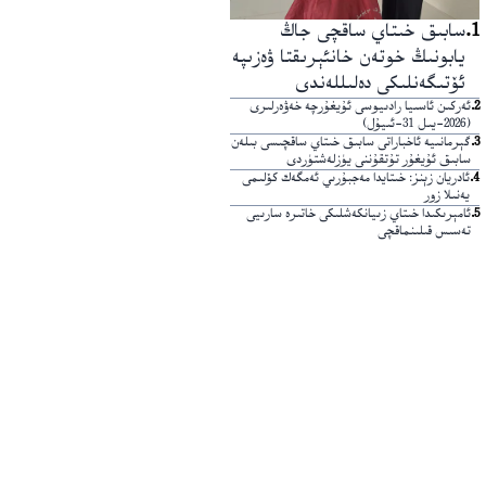
1
.
سابىق خىتاي ساقچى جاڭ
يابونىڭ خوتەن خانئېرىقتا ۋەزىپە
ئۆتىگەنلىكى دەلىللەندى
2
.
ئەركىن ئاسىيا رادىيوسى ئۇيغۇرچە خەۋەرلىرى
(2026-يىل 31-ئىيۇل)
3
.
گېرمانىيە ئاخباراتى سابىق خىتاي ساقچىسى بىلەن
سابىق ئۇيغۇر تۇتقۇننى يۈزلەشتۈردى
4
.
ئادريان زېنز: خىتايدا مەجبۇرىي ئەمگەك كۆلىمى
يەنىلا زور
5
.
ئامېرىكىدا خىتاي زىيانكەشلىكى خاتىرە سارىيى
تەسىس قىلىنماقچى