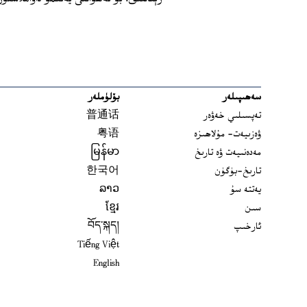
سەھىپىلەر
بۆلۈملەر
تەپسىلىي خەۋەر
普通话
ۋەزىيەت- مۇلاھىزە
粤语
مەدەنىيەت ۋە تارىخ
မြန်မာ
تارىخ-بۈگۈن
한국어
يەتتە سۇ
ລາວ
سىن
ខ្មែរ
ئارخىپ
བོད་སྐད།
Tiếng Việt
English