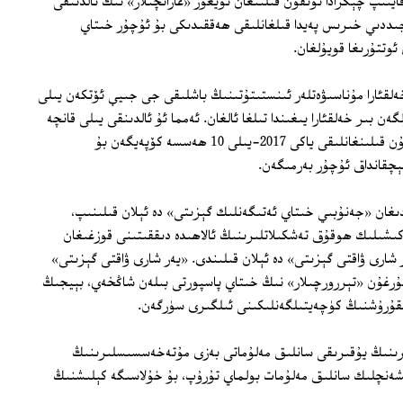
ن قايتىپ چېگرادا تۇتقۇن قىلىنغان ئۇيغۇر «غازاتچىلار» نىڭ ئالدىنقى
ىتايغا جىددىي خىرىس پەيدا قىلغانلىقى ھەققىدىكى بۇ ئۇچۇر خىتاي
تتۇرىغا قويۇلغان.
لقئارا مۇناسىۋەتلەر ئىنستىتۇتىنىڭ باشلىقى جى جىيې ئۆتكەن يىلى
گەن بىر خەلقئارا يىغىندا تىلغا ئالغان. ئەمما ئۇ ئالدىنقى يىلى قانچە
ئۇيغۇرنىڭ «غازاتچى» دەپ چېگرادا تۇتقۇن قىلىنغانلىقى ياكى 2017‏-يىلى 10 ھەسسە كۆپەيگەن بۇ
چقانداق ئۇچۇر بەرمىگەن.
ا چىقىدىغان «جەنۇبىي خىتاي ئەتىگەنلىك گېزىتى» دە ئېلان قىلىنىپ،
ە كىشىلىك ھوقۇق تەشكىلاتلىرىنىڭ ئالاھىدە دىققىتىنى قوزغىغان
ر شارى ۋاقتى گېزىتى» دە ئېلان قىلىندى. «يەر شارى ۋاقتى گېزىتى»
 نۇرغۇن «تېررورچىلار» نىڭ خىتاي پاسپورتى بىلەن شاڭخەي، بېيجىڭ
باشقۇرۇشنىڭ كۈچەيتىلگەنلىكىنى ئىلگىرى سۈرگەن.
نىڭ يۇقىرىقى سانلىق مەلۇماتى بەزى مۇتەخەسسىسلىرىنىڭ
ىشەنچلىك سانلىق مەلۇمات بولماي تۇرۇپ، بۇ خۇلاسىگە كېلىشنىڭ