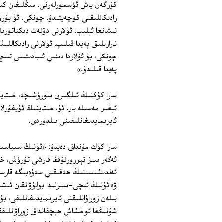
كۆرگەن ياش ئۆسمۈرلەرنى، مىڭلىغان كىشى
رادىكاللىقنى كۈچەيتىدۇ. چۈنكى، ئۇ ب
نىشانغا ئېلىپ، ئۇلارنى دۆلەت دىكتاتورىلى
نارازىلىق پەيدا قىلىپ، ئۇلارنى رادىكاللى
چۈنكى، بۇ ئۇلاردا دىنىي ئىبادىتىنى تى
پەيدا قىلىدۇ.»
سارا كۇكنىڭ ئىلگىرى سۈرۈشىچە، خىتاين
ئېغىر مەسىلە بار. ئۇ، خىتاينىڭ ئۇيغۇرلار
ئايرىمايدىغانلىقىنى بىلدۈردى.
سارا كۇك مۇنداق دەيدۇ: «ئۇنىڭ سىياسىت
ئەگەر سىز تېررورلۇققا قارشى تۇرۇش، خى
ئەندىشىسىنىڭ ھەقىقىي سەۋەبىگە قارىسى
ۋە ئۇنىڭ ئىچى-سىرتىدا بولۇۋاتقان ئىشل
بىلەن زوراۋانلىقنى ئايرىمايدىغانلىقى، ب
شۇنىڭغا ئوخشاش ھېچقانداق زوراۋانلىققا 