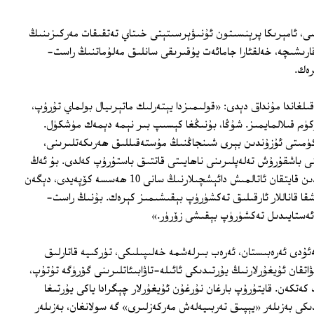
سى، ئامېرىكا پرېنسىتون ئۇنىۋېرسىتېتى خىتاي تەتقىقات مەركىزىنىڭ
رىشىچە، خەلقئارا جامائەت يۇقىرىقى سانلىق مەلۇماتنىڭ راست-
رەك.
ىلغاندا مۇنداق دېدى: «قولىمىزدا يېتەرلىك ماتېرىيال بولماي تۇرۇپ،
ۈم قىلالمايمىز. شۇڭا، بۇنىڭغا كېسىپ بىر نېمە دېمەك مۈشكۈل.
كۈمىتى ئۇزۇندىن بېرى شىنجاڭنىڭ مۇستەقىللىق ھەرىكەتلىرىنى،
ى باشقۇرۇش تەلەپلىرىنى ناھايىتى قاتتىق باستۇرۇپ كەلدى. بۇ ئەڭ
ئەقەللىي رېئاللىق. شۇڭا، باشقا دۆلەتلەردىن قايتقان ئاتالمىش دائېشچىلارنىڭ سانى 10 ھەسسە كۆپەيدى، دېگەن
قا قاناللار ئارقىلىق تەكشۈرۈپ بېقىشىمىز كېرەك. بۇنىڭ راست-
ڭ ئەستايىدىل تەكشۈرۈپ بېقىشى زۆرۈر.»
-يىلى مىسىر، سەئۇدى ئەرەبىستان، ئەرەب بىرلەشمە خەلىپىلىكى، تۈركىيە قاتارلىق
ۋاتقان ئۇيغۇرلارنىڭ يۇرتىدىكى ئائىلە-تاۋابىئاتلىرىنى گۆرۈگە تۇتۇپ،
ەتكەن. قايتۇرۇپ بارغان نۇرغۇن ئۇيغۇرلار چېگرادا ياكى يۇرتىغا
دىكى بەزىلەر «يېپىق تەربىيەلەش مەركەزلىرى» گە سولانغان، بەزىلەر