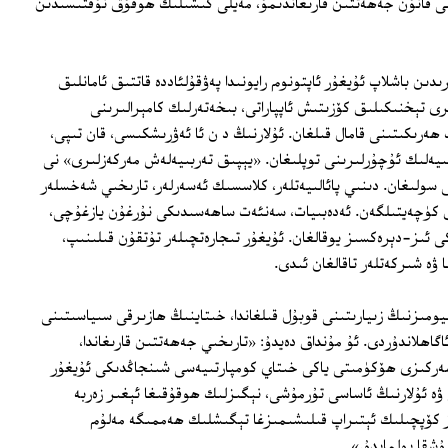
لى قانۇن جەھەتتىن قارىغاندىمۇ، مەيلى كىشىلىك ھوقۇق نۇقتىسىدىن
يىلنىڭ ئاخىرلىرىدىن باشلاپ ئۇيغۇر ئاپتونوم رايونىدا پەۋقۇلئاددە قاتتىق ئامانلىق
ىرى تېخنىكىلىق كۆزىتىش ئاپپاراتى، بىخەتەرلىك كامېرالىرىنى
ھەرىكىتىنى قامال قىلغان. ئۇلارنىڭ د ن ئا ئەۋرىشكىسى، قان تىپى،
گىيەلىك ئۇچۇرلىرىنى توپلىغان. «يېپىق تەربىيەلەش مەركەزلىرى» نى
 سولىغان. دىنىي پائالىيەتلەر، كلاسسىك ئەسەرلەر، تارىخىي شەخسلەر
ق كۈچەيتىلگەن. ئەدەبىيات، سەنئەت ساھەسىدىكى نۇرغۇن يازغۇچى،
كى ئىز-دېرەكسىز يوقالغان. ئۇيغۇر تىجارەتچىلەر تۇتقۇن قىلىنىپ،
ۋە شىركەتلەر تاقالغان ئىدى.
ومىزنىڭ زىيارىتىنى قوبۇل قىلغاندا، خىتاينىڭ ھازىرقى سىياسىتىنى
ئاگاھلاندۇردى. ئۇ مۇنداق دەيدۇ: «تارىخىي جەھەتتىن قارىغاندا،
 خىتاي مەركىزى ھۆكۈمىتى ياكى خىتاي كومپارتىيەسى شىنجاڭدىكى ئۇيغۇر
ۋە ئۇلارنىڭ ئاساسى تۇرمۇشى، نېگىزلىك ھوقۇقىغا ئېغىر زەربە
بىز كۆپچىلىك ئېتىراپ قىلىشىمىزغا تېگىشلىك ھەممىگە مەلۇم
رۇشقا بولمايدۇ.»