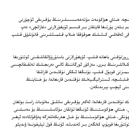
ىچە، خىتاي ھۆكۈمەت مۇتەخەسسىسلىرىنىڭ يۇقىرىقى ئۇچۇرنى
ەقسىتى 2017‏-يىلى بېسىم بىلەن يۇرتىغا قايتقان بىر قىسىم ئۇيغۇرلارنى «غازاتچى» دەپ
ىكى ئەقەللىي كىشىلىك ھوقۇققا خىلاپ قىلمىشلىرىنى قانۇنلۇق قىلىپ
ورلۇقىنى باھانە قىلىپ، ئۇيغۇرلارنى باستۇرۇۋاتقانلىقىنى ئوتتۇرىغا
لاتلىرىنىڭ بىرى. مەزكۇر ئورگاننىڭ ئالىي دەرىجىلىك تەتقىقاتچىسى
ىمىزنى قوبۇل قىلىپ، بۇنىڭغا ئىككى نۇقتىدىن قاراشقا
ىلىشىچە، ئىستراتېگىيەلىك نۇقتىدىن قارىغاندا، بۇ خىتاينىڭ
لىنى ئېچىپ بېرىدىكەن.
ك نۇقتىدىن قارىغاندا، ئەگەر يۇقىرىقى سانلىق مەلۇمات راست بولغان
ى، خىتاي ھۆكۈمىتىنىڭ ئۇنىڭغا تۇتقان مۇئامىلىسىنىڭ بۇ مەسىلىنى
چۈنكى، خىتاي ھۆكۈمىتىنىڭ بۇ خىل ھەرىكەتلەرگە پەۋقۇلئاددە ئېغىر
وتتۇرىغا قويۇپ كەلگەن بىر ئەندىشە. ئۇنىڭ قول تېلېفونىدا ۋىدېئو