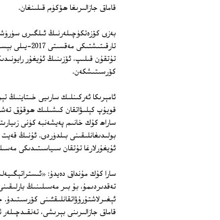
قاماق جازالىرىغا ھۆكۈم قىلىنغان.
بەزى كۆزەتكۈچىلەرنىڭ ئىلگىرى سۈرۈش
تارقىتىشتىكى م
تۇتقۇن قىلىپ، ئۆزىنىڭ ئۇيغۇر رايونىد
كۆرسىتىشكەن.
ئامېرىكا ئەركىنلىك سارىيى خىتاينىڭ تېرر
قويۇپ كېلىۋاتقان كىشىلىك ھوقۇق تەشكى
ساراھ كۇك خانىم پەيشەنبە كۈنى زىيارىت
بولىدىغانلىقىنى بىلدۈردى. ئۇنىڭ قەيت ق
ئۇيغۇرلارغا تۇتقان سىياسىتىدىكى مەسى
سارا كۇك مۇنداق دەيدۇ: «ئىستراتېگىيەلى
تەقدىردىمۇ، بۇ بىر مەسىلىنىڭ بارلىقىن
ئېغىرلاشتۇرۇۋاتقانلىقئىنى كۆرسىتىدۇ. 
قاماق جازالىرىنى بېرىشى، تەنقىدچىلەر ئ