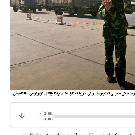
خىتاي ئەسكەرنىڭ مۇخبىرلارنى خىتاي-پاكىستان چېگراسىدىكى ھەربىي ئاپتوموبىللىرىنى سۈرەتكە تارتىشتىن چەكلەۋاتقان كۆرۈنۈشى. 2009-يىلى
/
0:00
0:00