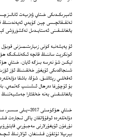
ئامېرىكىدىكى خىتاي ۋەزىيەت ئانالىزچى
تەتقىقاتچىسى چېن كۇيدې ئەپەندىنىڭ قا
يالغانلىقىنى ئەستايىدىل تەكشۈرۈشى كې
ئۇ پەيشەنبە كۈنى زىيارىتىمىزنى قوبۇل ق
كونكرېت ساننىڭ قانچە ئىكەنلىكىگە ھۆك
لېكىن شۇ نەرسە بىزگە ئايان، خىتاي ھۆ
شىنجاڭدىكى ئۇيغۇر خەلقىنىڭ ئۆز ئۆزىن
بۇ ئۇچۇرغا دەرھال ئىشىنىپ كەتمەي، باش
يالغانلىقىنى يەنە خەلقئارا جەمئىيەتنى
خىتاي ھۆكۈمىتى 2017‏
دۆلەتلەردە ئوقۇۋاتقان ياكى تىجارەت قىلى
نۇرغۇن ئۇيغۇرلارنى مەجبۇرىي قايتۇرۇپ ك
بېرىپلا تۇتقۇن قىلىنغان. ئۇلارنىڭ ئىچى