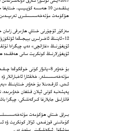
2017‏-يىلى ئوتتۇرا شەرق دۆلەتلىرىدى
يىلقىدىن 10 ھەسسە كۆپىيىپ، خ
ھۆكۈمەت مۇتەخەسسىسلىرى تەرىپىدىن ئو
مەزكۇر ئۇچۇرنى خىتاي ھازىرقى زامان خە
12‏-ئاينىڭ ئاخىرلىرى بېيجىڭدا ئۆتكۈزۈل
ئۇيغۇرلارنىڭ كونكرېت سانى ھەققىدە ھې
بۇ خەۋەر 8‏-يانۋار كۈنى خوڭكوڭد
مۇتەخەسسىسلەر، خەلقئارا ئاخباراتلار ۋ
ئىدى. ئارقىدىنلا بۇ خەۋەر خىتاينىڭ «يە
پەيشەنبە كۈنى ئېلان قىلغان خەۋىرىدە،
قاتارلىق جايلارغا كىرگەنلىكى، چېگرا 
بىراق خىتاي ھۆكۈمەت مۇتەخەسسىسلىرى
گۇمانىنى قوزغىدى. ئۇلار كونكرېت ۋە ئ
مۈشكۈل ئىكەنلىكىنى بىلدۈردى.