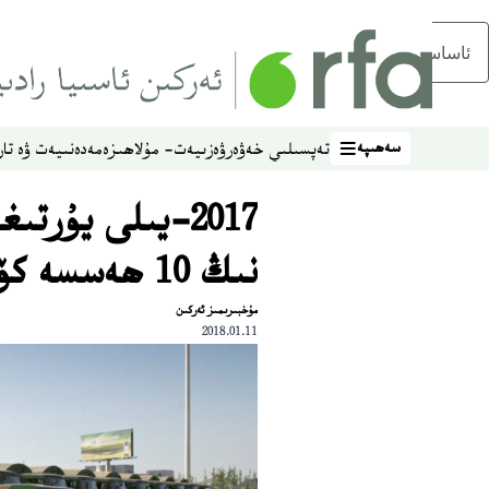
ئاساسلىق مەزمۇنغا ئاتلاڭ
سەھىپە
تەپسىلىي خەۋەر
ۋەزىيەت- مۇلاھىزە
مەدەنىيەت ۋە تار
سەھىپە
2017‏-يىلى يۇرت
نىڭ 10 ھەسسە كۆپەيگەنلىكى گۇمانلىق
مۇخبىرىمىز ئەركىن
2018.01.11