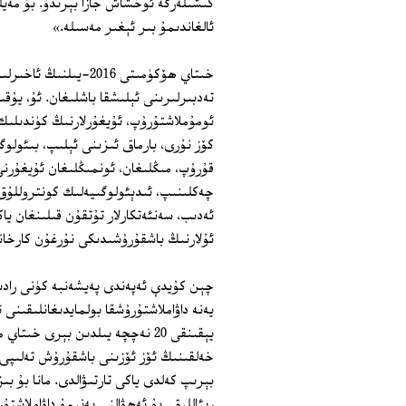
كىشىلەرگە ئوخشاش جازا بېرىدۇ. بۇ مەي
ئالغاندىمۇ بىر ئېغىر مەسىلە.»
خىتاي ھۆكۈمىتى 2016‏-
تەدبىرلىرىنى ئېلىشقا باشلىغان. ئۇ، يۇق
ئومۇملاشتۇرۇپ، ئۇيغۇرلارنىڭ كۈندىلىك 
كۆز نۇرى، بارماق ئىزىنى ئېلىپ، بىئولو
قۇرۇپ، مىڭلىغان، ئونمىڭلىغان ئۇيغۇرنى
چەكلىنىپ، ئىدېئولوگىيەلىك كونتروللۇ
ئەدىب، سەنئەتكارلار تۇتقۇن قىلىنغان يا
ئۇلارنىڭ باشقۇرۇشىدىكى نۇرغۇن كارخانا 
چېن كۇيدې ئەپەندى پەيشەنبە كۈنى رادىي
يەنە داۋاملاشتۇرۇشقا بولمايدىغانلىقىنى 
يېقىنقى 20 نەچچە يىلدىن بېرى
خەلقىنىڭ ئۆز ئۆزىنى باشقۇرۇش تەلىپى 
بېرىپ كەلدى ياكى تارتىۋالدى. مانا بۇ 
رېئاللىق. بۇ ئەھۋالنى يەنىمۇ داۋاملاشتۇ