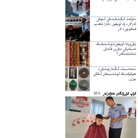
«دۆلەت ئىگىلىكىدىكى ئىچكى
ئەزالار» ۋە ئۇيغۇر «ئەزا تەقدىم
قىلغۇچى» لار
ياۋروپادا ئۇيغۇرشۇناسلىقنىڭ
دەسلەپكى دەۋرى قانداق
شەكىللەنگەن؟
«مەدەنىيەت ئىگىدارچىلىقى»
ھوقۇقىنىڭ ئوخشىمىغان ئىككى
يۈزى
كۆپ كۆرۈلگەن خەۋەرلەر
RFA