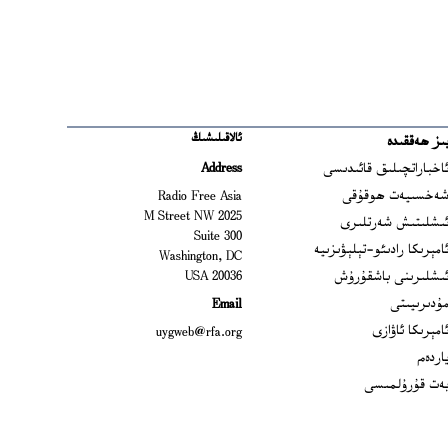
ئالاقىلىشىڭ
ىز ھەققىدە
Ope
اخباراتچىلىق قائىدىسى
Address
Open
ەخسىيەت ھوقۇقى
Radio Free Asia
2025 M Street NW
Op
ىشلىتىش شەرتلىرى
Suite 300
Opens
امېرىكا رادىئو-تېلېۋىزىيە
Washington, DC
ىشلىرىنى باشقۇرۇش
20036 USA
Opens in new window
ۇدىرىيىتى
Email
Opens in new window
امېرىكا ئاۋازى
uygweb@rfa.org
اردەم
ەت قۇرۇلمىسى