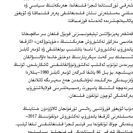
شەرقىي تۈركىستاندا ئىجرا قىلىنغاندا، ھەرىكەتنىڭ سىياسىي ۋە
مىللىي مەسىلىلەرنى نىشان قىلىدىغانلىقى پەرەز قىلىنماقتا ۋە ئۇيغۇر
پائالىيەتچىلىرىدە ئەندىشە قوزغىماقتا.
قەشقەر پەيزىۋاتتىن تېلېفونىمىزنى قوبۇل قىلغان بىر ساقچىخانا
خادىمى مەزكۇر تەكشۈرۈش ھەرىكىتىنىڭ «خۇيتوۋكەن» (ئارقىغا
ياندۇرۇپ تەكشۈرۈش) نامىدا باشلىنىپ بولغانلىقى ۋە ئۆمەر ئابلىز
ئىسىملىك بىر كەنت سېكرېتارىنىڭ دوختۇرخانىدا داۋالىنىۋاتقان
يېرىدىن تۇتۇپ ئەكىلىپ تەكشۈرۈلۈۋاتقانلىقىنى ئاشكارىلىدى. ئۇنىڭ
دېيىشىچە، بۇ يىل 86 ياشقا كىرگەن ئۆمەر ئابلىز 1980-يىللاردا
ۋەزىپىدىكى مەزگىلىدە، تەۋەلىكىدىن ھەج سەپىرىگە ئاتلانغان
بىرنەچچە كىشىنىڭ پاسپورت رەسمىيەتلىرىنى قولايلاشتۇرۇپ
بەرگەنلىكى ئۈچۈن تۇتقۇن قىلىنغان.
دۇنيا ئۇيغۇر قۇرۇلتىيى رەئىسى تۇرغۇنجان ئالاۋۇدۇن خىتاينىڭ
مەسىلىلەرنى ئارقىغا ياندۇرۇپ تەكشۈرۈش دولقۇنىنىڭ 2017-
يىلدىكى چوڭ تۇتقۇندا بىر قېتىم ئىجرا قىلىنغانلىقىنى تىلغا ئېلىپ،
خىتاينىڭ شەرقىي تۈركىستاندىكى قىرغىنچىلىق سىياسىتىدە