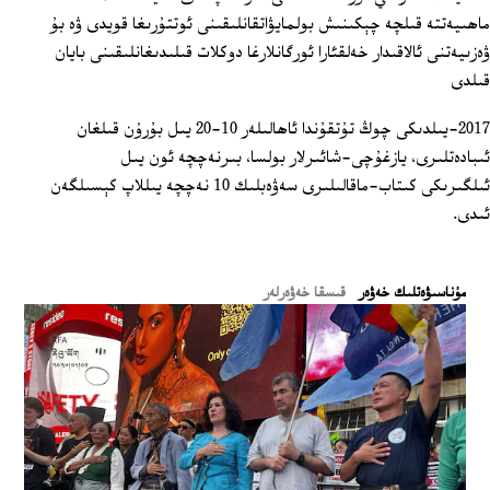
ماھىيەتتە قىلچە چېكىنىش بولمايۋاتقانلىقىنى ئوتتۇرىغا قويدى ۋە بۇ
ۋەزىيەتنى ئالاقىدار خەلقئارا ئورگانلارغا دوكلات قىلىدىغانلىقىنى بايان
قىلدى
2017-يىلدىكى چوڭ تۇتقۇندا ئاھالىلەر 10-20 يىل بۇرۇن قىلغان
ئىبادەتلىرى، يازغۇچى-شائىرلار بولسا، بىرنەچچە ئون يىل
ئىلگىرىكى كىتاب-ماقالىلىرى سەۋەبلىك 10 نەچچە يىللاپ كېسىلگەن
ئىدى.
ﻣﯘﻧﺎﺳﯩﯟﻩﺗﻠﯩﻚ ﺧﻪﯞﻩﺭ
قىسقا خەۋەرلەر