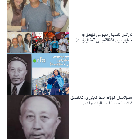
ئەركىن ئاسىيا رادىيوسى ئۇيغۇرچە
خەۋەرلىرى (2026-يىلى 7-ئاۋغۇست)
«سۇلايمان گۇۋاھ»نىڭ ئاپتورى، ئاتاقلىق
شائىر تاھىر تالىپ ۋاپات بولدى