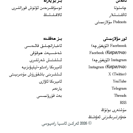
ئاڭلاش
بىز بۇ يەردە
 window
چاستوتا
توسۇقلىرىدىن ئۆتۈش قوراللىرى
ئاڭلىتىشلار
ئالاقىلىشىڭ
Podcasts مۇلازىمىتى
تور مۇلازىمىتى
بىز ھەققىدە
Opens in new window
Faceboook (ئۇيغۇرچە)
ئاخباراتچىلىق قائىدىسى
Opens in new window
Facebook (Кирилчә)
شەخسىيەت ھوقۇقى
Opens in new window
Instagram (ئۇيغۇرچە)
ئىشلىتىش شەرتلىرى
Opens in new window
Instagram (Кирилчә)
ئامېرىكا رادىئو-تېلېۋىزىيە
window
Opens in new window
X (Twitter)
ئىشلىرىنى باشقۇرۇش مۇدىرىيىتى
Opens in new window
Opens in new window
YouTube
ئامېرىكا ئاۋازى
Opens in new window
Telegram
ياردەم
Opens in new window
Threads
بەت قۇرۇلمىسى
RSS
مۇشتەرى بولۇڭ
خەۋەرلىرىڭىزنى ئەۋەتىڭ
© 2026 ئەركىن ئاسىيا رادىيوسى