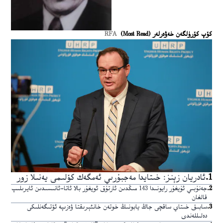
كۆپ كۆرۈلگەن خەۋەرلەر (Most Read)
RFA
1
.
ئادريان زېنز: خىتايدا مەجبۇرىي ئەمگەك كۆلىمى يەنىلا زور
2
.
جەنۇبىي ئۇيغۇر رايونىدا 143 مىڭدىن ئارتۇق ئويغۇر بالا ئاتا-ئانىسىدىن ئايرىلىپ
قالغان
3
.
سابىق خىتاي ساقچى جاڭ يابونىڭ خوتەن خانئېرىقتا ۋەزىپە ئۆتىگەنلىكى
دەلىللەندى