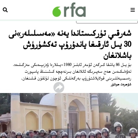
سەھىپە
ئىزد
ئاساسلىق مەزمۇنغا ئاتلاڭ
شەرقىي تۈركىستاندا يەنە «مەسىلىلەر»نى
30 يىل ئارقىغا ياندۇرۇپ تەكشۈرۈش
باشلانغان
بۇ يىل 86 ياشقا كىرگەن ئۆمەر ئابلىز 1980-يىللاردا ۋەزىپىدىكى مەزگىلىدە،
تەۋەلىكىدىن ھەج سەپىرىگە ئاتلانغان بىرنەچچە كىشىنىڭ پاسپورت
رەسمىيەتلىرىنى قولايلاشتۇرۇپ بەرگەنلىكى ئۈچۈن تۇتقۇن قىلىنغان.
شۆھرەت ھوشۇر