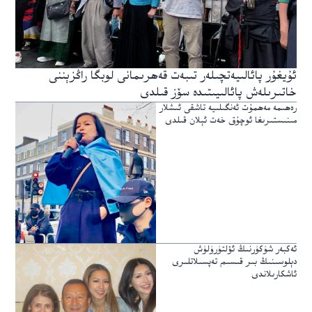
ئۇيغۇر پائالىيەتچىلەر تىبەت قەھرىمانى لوبگا راڭزېننى
خاتىرىلەش پائالىيىتىدە سۆز قىلدى
رەھىمە مەھمۇت ئەنگىلىيە تاشقى ئىشلار
مىنىستىرىغا ئوچۇق خەت ئېلان قىلدى
ئەكبەر شۈكۈرنىڭ ئۆلتۈرۈلۈش
دېلوسىنىڭ بىر قىسىم تەپسىلاتلىرى
ئاشكارىلاندى