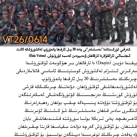
شەرقىي تۈركىستاندا "مەسىلىلەر"نى يەنە 30 يىل ئارقىغا ياندۇرۇپ تەكشۈرۈشكە ئائىت
ئىجتىمائىي تاراتقۇلاردا تارقالغان ۋىدىيودىن كەسمە كۆرۈنۈش.
(Eziz Veten)
يېقىندا دۇيىن (Douyin) دا تارقالغان بىر ھۆكۈمەت ئۇقتۇرۇشىدا
مەركىزىي ئىنتىزام تەكشۈرۈش كومىتېتىنىڭ ئاساسىي قاتلاملاردىكى
چىرىكلىك مەسىلىلىرىنىڭ 30 يىل ئارقىغا ياندۇرۇلۇپ
تەكشۈرۈلىدىغانلىقى ئۇقتۇرۇلغان. دۆلەتنىڭ چىرىكلىككە قارشى
تۇرۇش كۈرىشىنىڭ دەرىجىسىنىڭ كۆتۈرۈلگەنلىكى ئەسكەرتىلگەن
بۇ ئۇقتۇرۇشتا نۆۋەتتە پىنسىيەگە چىقىپ بولغان رەھبەرلەرنىڭ
ئىلگىرى سادىر قىلغان مەسىلىلىرىنىڭ شۇ كىشىنىڭ ئۆمرىنىڭ
ئاخىرىغىچە، يەنى تىرىكلا بولسا سۈرۈشتە قىلىنىدىغانلىقى بايان
قىلىنغان. بۇ ئۇقتۇرۇش گەرچە دۆلەت مىقياسىغا قارىتا چىقىرىلغان
ۋە پەقەت چىرىكلىك توغرىسىدا دېيىلگەن بولسىمۇ، بۇ ئۇقتۇرۇشنىڭ