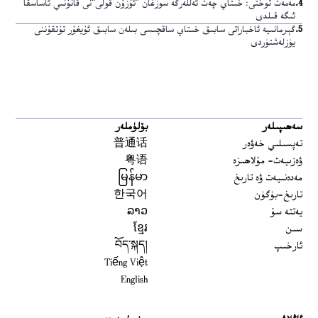
4
.
مەمەت توختى: خىتاي چەت ئەللەرگە سوزغان ”ئۇزۇن قولى“نى قانۇنىي ئاساسقا
ئىگە قىلدى
5
.
گېرمانىيە ئاخباراتى سابىق خىتاي ساقچىسى بىلەن سابىق ئۇيغۇر تۇتقۇننى
يۈزلەشتۈردى
سەھىپىلەر
بۆلۈملەر
تەپسىلىي خەۋەر
普通话
ۋەزىيەت- مۇلاھىزە
粤语
مەدەنىيەت ۋە تارىخ
မြန်မာ
تارىخ-بۈگۈن
한국어
يەتتە سۇ
ລາວ
سىن
ខ្មែរ
ئارخىپ
བོད་སྐད།
Tiếng Việt
English