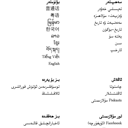
سەھىپىلەر
بۆلۈملەر
تەپسىلىي خەۋەر
普通话
ۋەزىيەت- مۇلاھىزە
粤语
مەدەنىيەت ۋە تارىخ
မြန်မာ
تارىخ-بۈگۈن
한국어
يەتتە سۇ
ລາວ
سىن
ខ្មែរ
ئارخىپ
བོད་སྐད།
Tiếng Việt
English
ئاڭلاش
بىز بۇ يەردە
 window
چاستوتا
توسۇقلىرىدىن ئۆتۈش قوراللىرى
ئاڭلىتىشلار
ئالاقىلىشىڭ
Podcasts مۇلازىمىتى
تور مۇلازىمىتى
بىز ھەققىدە
Opens in new window
Faceboook (ئۇيغۇرچە)
ئاخباراتچىلىق قائىدىسى