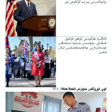
زۇلمەتلىرىنى يېرىپ ئۆتكۈچى نۇر
ئەنگلىيە ھۆكۈمىتى ئۇيغۇر قۇللۇق
ئەمگىكى سەۋەبىدىن خىتايدا ئىشلەنگەن
كۈنتاختىلارنى چەكلەيدىغانلىقىنى ئېلان
قىلدى
كۆپ كۆرۈلگەن خەۋەرلەر (Most Read)
RFA