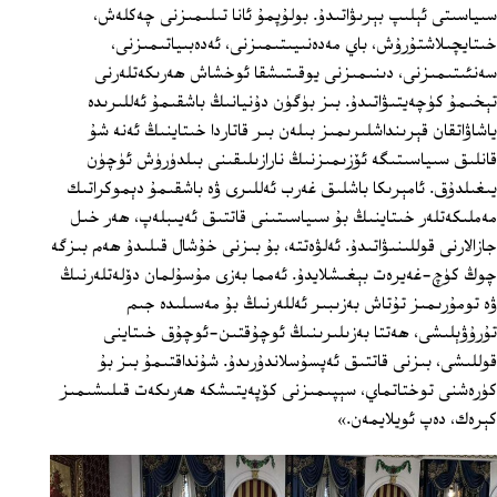
سىياسىتى ئېلىپ بېرىۋاتىدۇ. بولۇپمۇ ئانا تىلىمىزنى چەكلەش،
خىتايچىلاشتۇرۇش، باي مەدەنىيىتىمىزنى، ئەدەبىياتىمىزنى،
سەنئىتىمىزنى، دىنىمىزنى يوقىتىشقا ئوخشاش ھەرىكەتلەرنى
تېخىمۇ كۈچەيتىۋاتىدۇ. بىز بۈگۈن دۇنيانىڭ باشقىمۇ ئەللىرىدە
ياشاۋاتقان قېرىنداشلىرىمىز بىلەن بىر قاتاردا خىتاينىڭ ئەنە شۇ
قانلىق سىياسىتىگە ئۆزىمىزنىڭ نارازىلىقىنى بىلدۈرۈش ئۈچۈن
يىغىلدۇق. ئامېرىكا باشلىق غەرب ئەللىرى ۋە باشقىمۇ دېموكراتىك
مەملىكەتلەر خىتاينىڭ بۇ سىياسىتىنى قاتتىق ئەيىبلەپ، ھەر خىل
جازالارنى قوللىنىۋاتىدۇ. ئەلۋەتتە، بۇ بىزنى خۇشال قىلىدۇ ھەم بىزگە
چوڭ كۈچ-غەيرەت بېغىشلايدۇ. ئەمما بەزى مۇسۇلمان دۆلەتلەرنىڭ
ۋە تومۇرىمىز تۇتاش بەزىبىر ئەللەرنىڭ بۇ مەسىلىدە جىم
تۇرۇۋېلىشى، ھەتتا بەزىلىرىنىڭ ئوچۇقتىن-ئوچۇق خىتاينى
قوللىشى، بىزنى قاتتىق ئەپسۇسلاندۇرىدۇ. شۇنداقتىمۇ بىز بۇ
كۈرەشنى توختاتماي، سېپىمىزنى كۆپەيتىشكە ھەرىكەت قىلىشىمىز
كېرەك، دەپ ئويلايمەن.»