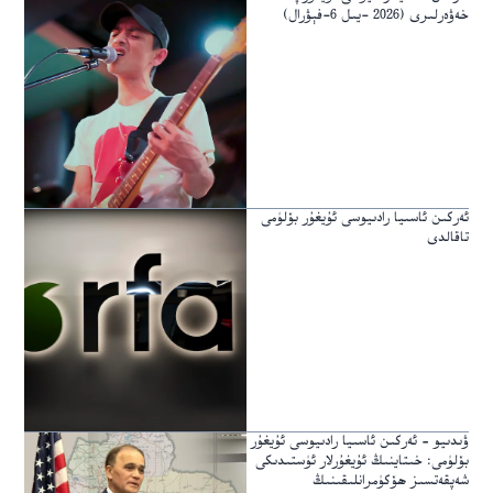
خەۋەرلىرى (2026 -يىل 6-فېۋرال)
ئەركىن ئاسىيا رادىيوسى ئۇيغۇر بۆلۈمى
تاقالدى
ۋىدىيو – ئەركىن ئاسىيا رادىيوسى ئۇيغۇر
بۆلۈمى: خىتاينىڭ ئۇيغۇرلار ئۈستىدىكى
شەپقەتسىز ھۆكۈمرانلىقىنىڭ