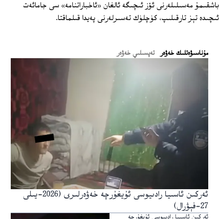
باشقىمۇ مەسىلىلەرنى ئۆز ئىچىگە ئالغان «ئاخباراتنامە» سى جامائەت
ئىچىدە تېز تارقىلىپ، كۈچلۈك تەسىرلەرنى پەيدا قىلماقتا.
ﻣﯘﻧﺎﺳﯩﯟﻩﺗﻠﯩﻚ ﺧﻪﯞﻩﺭ
تەپسىلىي خەۋەر
ئەركىن ئاسىيا رادىيوسى ئۇيغۇرچە خەۋەرلىرى (2026-يىلى
27-فېۋرال)
ئەركىن ئاسىيا رادىيوسى ئۇيغۇرچە