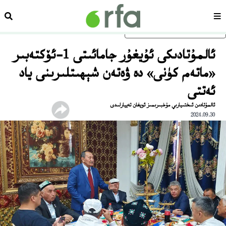
سەھىپە
ئىزد
ئاساسلىق مەزمۇنغا ئاتلاڭ
ئالمۇتادىكى ئۇيغۇر جامائىتى 1-ئۆكتەبىر
«ماتەم كۈنى» دە ۋەتەن شېھىتلىرىنى ياد
ئەتتى
ئالمۇتادىن ئىختىيارىي مۇخبىرىمىز ئويغان تەييارلىدى
2024.09.30