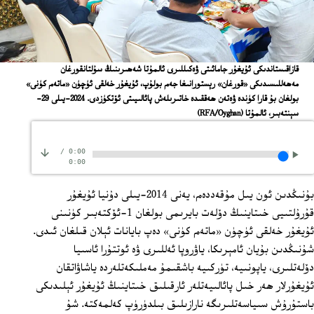
قازاقىستاندىكى ئۇيغۇر جامائىتى ۋەكىللىرى ئالمۇتا شەھىرىنىڭ سۇلتانقورغان
مەھەللىسىدىكى «قورغان» رېستورانىغا جەم بولۇپ، ئۇيغۇر خەلقى ئۈچۈن «ماتەم كۈنى»
بولغان بۇ قارا كۈندە ۋەتەن ھەققىدە خاتىرىلەش پائالىيىتى ئۆتكۈزدى. 2024-يىلى 29-
سېنتەبىر، ئالمۇتا
(RFA/Oyghan)
/
0:00
0:00
بۇنىڭدىن ئون يىل مۇقەددەم، يەنى 2014-يىلى دۇنيا ئۇيغۇر
قۇرۇلتىيى خىتاينىڭ دۆلەت بايرىمى بولغان 1-ئۆكتەبىر كۈنىنى
ئۇيغۇر خەلقى ئۈچۈن «ماتەم كۈنى» دەپ بايانات ئېلان قىلغان ئىدى.
شۇنىڭدىن بۇيان ئامېرىكا، ياۋروپا ئەللىرى ۋە ئوتتۇرا ئاسىيا
دۆلەتلىرى، ياپونىيە، تۈركىيە باشقىمۇ مەملىكەتلەردە ياشاۋاتقان
ئۇيغۇرلار ھەر خىل پائالىيەتلەر ئارقىلىق خىتاينىڭ ئۇيغۇر ئېلىدىكى
باستۇرۇش سىياسەتلىرىگە نارازىلىق بىلدۈرۈپ كەلمەكتە. شۇ