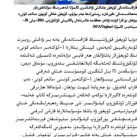
قازاقىستاندىكى ئۇيغۇر جامائىتى ۋەكىللىرى ئالمۇتا شەھىرىنىڭ سۇلتانقورغان
مەھەللىسىدىكى «قورغان» رېستورانىغا جەم بولۇپ، ئۇيغۇر خەلقى ئۈچۈن «ماتەم كۈنى»
بولغان بۇ قارا كۈندە ۋەتەن ھەققىدە خاتىرىلەش پائالىيىتى ئۆتكۈزدى. 2024-يىلى 29-
سېنتەبىر، ئالمۇتا
(RFA/Oyghan)
دۇنيا ئۇيغۇر قۇرۇلتىيىنىڭ قازاقىستاندىكى يەنە بىر ۋەكىلى روبېرت
ئۆمەرباقىيېف ئەپەندى، كېيىنكى يىللاردا 1-ئۆكتەبىر «ماتەم كۈنى»
نىڭ ئۇيغۇرلار ياشاۋاتقان ھەر قايسى دۆلەتلەردە ئاممىۋى شەكىلدە
ئۆتكۈزۈشنىڭ ئەنئەنىگە ئايلانغانلىقىنى بىلدۈرۈپ، مۇنداق دېدى:
«بۇنىڭدىن 75 يىل ئىلگىرى كوممۇنىست خىتاي شەرقىي
تۈركىستاننى بېسىۋالغان 1-ئۆكتەبىر كۈنىنى ‹ماتەم كۈنى› دەپ
قاراپ كەلدۇق. بۇ جەرياندا شېھىت بولغان، شۇنداقلا ھازىرقى
كۈنلەردە لاگېرلاردا تۈگەپ كەتكەن شېھىتلىرىمىزگە ئاتاپ خەتمە-
قۇرئان ئۆتكۈزۈپ كېلىۋاتىمىز. شى جىنپىڭ رەھبەرلىكىدىكى خىتاي
كومپارتىيەسى ئۇيغۇر ۋە باشقا مۇسۇلمانلارغا قارشى ئىرقىي
قىرغىنچىلىقنى يۈرگۈزۈپ كېلىۋاتىدۇ. مىليونلىغان قېرىنداشلىرىمىز
مۇشۇ كۈنلەردە لاگېرلاردا يېتىۋاتىدۇ، مەجبۇرىي ئەمگەكلەرگە
سېلىنىۋاتىدۇ. خىتاي يەنە خانىم-قىزلىرىمىزنى تۇغماس قىلىش،