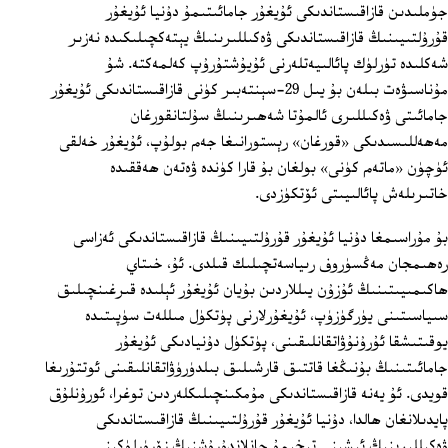
جۈملىدىن قازاقىستاندىكى ئۇيغۇر جامائىتىمۇ دۇنيا ئۇيغۇر
قۇرۇلتىيىنىڭ قازاقىستاندىكى ۋەكىللىرىنىڭ يېتەكچىلىكىدە نەزىر
شەكلىدە تۈرلۈك پائالىيەتلەرنى ئۇيۇشتۇرۇپ كەلمەكتە. شۇ
مۇناسىۋەت بىلەن بۇ يىل 29-سېنتەبىر كۈنى قازاقىستاندىكى ئۇيغۇر
جامائىتى ۋەكىللىرى ئالمۇتا شەھىرىنىڭ سۇلتانقورغان
مەھەللىسىدىكى «قورغان» رېستورانىغا جەم بولۇپ، ئۇيغۇر خەلقى
ئۈچۈن «ماتەم كۈنى» بولغان بۇ قارا كۈندە ۋەتەن ھەققىدە
خاتىرىلەش پائالىيىتى ئۆتكۈزدى.
بۇ مۇراسىمغا دۇنيا ئۇيغۇر قۇرۇلتىيىنىڭ قازاقىستاندىكى ئەزاسى
رەھىمجان مەڭسۈروف رىياسەتچىلىك قىلدى. ئۇ، خىتاي
ھاكىمىيىتىنىڭ ئۇزۇن يىللاردىن بۇيان ئۇيغۇر ئېلىدە قىرغىنچىلىق
سىياسىتىنى يۈرگۈزۈپ، ئۇيغۇرلارنى پۈتكۈل مىللەت سۈپىتىدە
يوقىتىشقا ئۇرۇنۇۋاتقانلىقىنى، پۈتكۈل دۇنيادىكى ئۇيغۇر
جامائىتىنىڭ بۇنىڭغا قاتتىق قارشىلىق بىلدۈرۈۋاتقانلىقىنى ئوتتۇرىغا
قويدى. ئۇ يەنە قازاقىستاندىكى مۇمكىنچىلىكلەردىن توغرا، ئورۇنلۇق
پايدىلانغان ھالدا، دۇنيا ئۇيغۇر قۇرۇلتىيىنىڭ قازاقىستاندىكى
ۋەكىللىرىنىڭ ئىشىنى تېخىمۇ جانلاندۇرۇشنىڭ زۆرۈرلۈكىنى