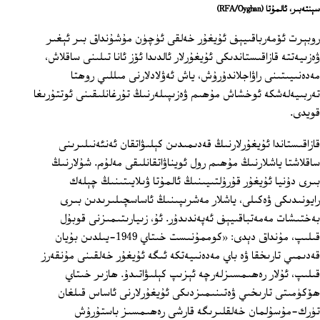
سېنتەبىر، ئالمۇتا
(RFA/Oyghan)
روبېرت ئۆمەرباقىيېف ئۇيغۇر خەلقى ئۈچۈن مۇشۇنداق بىر ئېغىر
ۋەزىيەتتە قازاقىستاندىكى ئۇيغۇرلار ئالدىدا ئۆز ئانا تىلىنى ساقلاش،
مەدەنىيىتىنى راۋاجلاندۇرۇش، ياش ئەۋلادلارنى مىللىي روھتا
تەربىيەلەشكە ئوخشاش مۇھىم ۋەزىپىلەرنىڭ تۇرغانلىقىنى ئوتتۇرىغا
قويدى.
قازاقىستاندا ئۇيغۇرلارنىڭ قەدىمىدىن كېلىۋاتقان ئەنئەنىلىرىنى
ساقلاشتا ياشلارنىڭ مۇھىم رول ئويناۋاتقانلىقى مەلۇم. شۇلارنىڭ
بىرى دۇنيا ئۇيغۇر قۇرۇلتىيىنىڭ ئالمۇتا ۋىلايىتىنىڭ چېلەك
رايونىدىكى ۋەكىلى، ياشلار مەشرىپىنىڭ ئاساسچىلىرىدىن بىرى
بەختىشات مەمەتباقىيېف ئەپەندىدۇر. ئۇ، زىيارىتىمىزنى قوبۇل
قىلىپ، مۇنداق دېدى: «كوممۇنىست خىتاي 1949-يىلدىن بۇيان
قەدىمىي تارىخقا ۋە باي مەدەنىيەتكە ئىگە ئۇيغۇر خەلقىنى مۇنقەرز
قىلىپ، ئۇلار رەھىمسىزلەرچە ئېزىپ كېلىۋاتىدۇ. ھازىر خىتاي
ھۆكۈمىتى تارىخىي ۋەتىنىمىزدىكى ئۇيغۇرلارنى ئاساس قىلغان
تۈرك-مۇسۇلمان خەلقلىرىگە قارشى رەھىمسىز باستۇرۇش