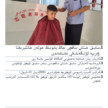
1
.
سابىق خىتاي ساقچى جاڭ يابونىڭ خوتەن خانئېرىقتا
ۋەزىپە ئۆتىگەنلىكى دەلىللەندى
2
.
ئادريان زېنز: خىتايدا مەجبۇرىي ئەمگەك كۆلىمى يەنىلا زور
3
.
گېرمانىيە ئاخباراتى سابىق خىتاي ساقچىسى بىلەن سابىق ئۇيغۇر تۇتقۇننى
يۈزلەشتۈردى
4
.
ئەركىن ئاسىيا رادىيوسى ئۇيغۇرچە خەۋەرلىرى (2026-يىل 31-ئىيۇل)
5
.
جەنۇبىي ئۇيغۇر رايونىدا 143 مىڭدىن ئارتۇق ئويغۇر بالا ئاتا-ئانىسىدىن ئايرىلىپ
قالغان