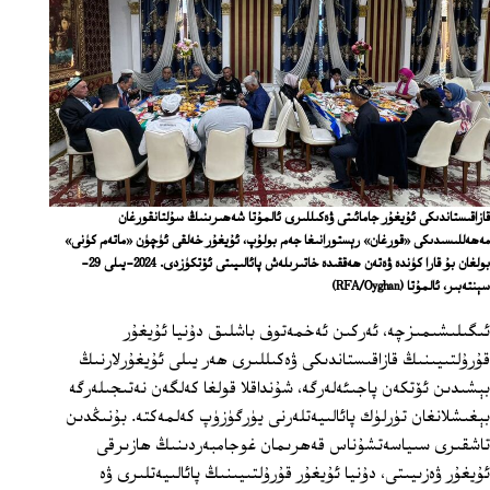
قازاقىستاندىكى ئۇيغۇر جامائىتى ۋەكىللىرى ئالمۇتا شەھىرىنىڭ سۇلتانقورغان
مەھەللىسىدىكى «قورغان» رېستورانىغا جەم بولۇپ، ئۇيغۇر خەلقى ئۈچۈن «ماتەم كۈنى»
بولغان بۇ قارا كۈندە ۋەتەن ھەققىدە خاتىرىلەش پائالىيىتى ئۆتكۈزدى. 2024-يىلى 29-
سېنتەبىر، ئالمۇتا
(RFA/Oyghan)
ئىگىلىشىمىزچە، ئەركىن ئەخمەتوف باشلىق دۇنيا ئۇيغۇر
قۇرۇلتىيىنىڭ قازاقىستاندىكى ۋەكىللىرى ھەر يىلى ئۇيغۇرلارنىڭ
بېشىدىن ئۆتكەن پاجىئەلەرگە، شۇنداقلا قولغا كەلگەن نەتىجىلەرگە
بېغىشلانغان تۈرلۈك پائالىيەتلەرنى يۈرگۈزۈپ كەلمەكتە. بۇنىڭدىن
تاشقىرى سىياسەتشۇناس قەھرىمان غوجامبەردىنىڭ ھازىرقى
ئۇيغۇر ۋەزىيىتى، دۇنيا ئۇيغۇر قۇرۇلتىيىنىڭ پائالىيەتلىرى ۋە