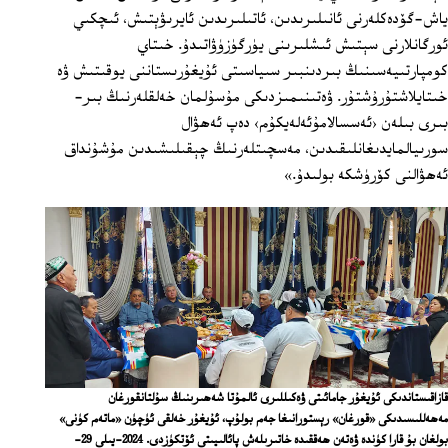
ياش-گۆدەكلەرنى ئانىلىرىدىن، ئاتىلىرىدىن ئايرىۋېتىش، ئىچكىي
ئورگانلارنى سېتىش ئىشلىرىنى يۈرگۈزۈۋاتىدۇ. خىتاي
كومپارتىيەسىنىڭ بىردىنبىر سىياسىتى ئۇيغۇرىستاننى يوقىتىش ۋە
خىتايلاشتۇرۇشتۇر. ۋەتىنىمىزدىكى مۇسۇلمان خەلقلەرنىڭ بىر-
بىرى بىلەن ‹ئەسسالامۇئەلەيكۇم› دەپ ئەھۋال
سورىيالمايدىغانلىقىدىن، مەسچىتلەرنىڭ چېقىلىشىدىن مۇشۇنداق
ئەھۋالنى كۆرۈشكە بولىدۇ.»
قازاقىستاندىكى ئۇيغۇر جامائىتى ۋەكىللىرى ئالمۇتا شەھىرىنىڭ سۇلتانقورغان
مەھەللىسىدىكى «قورغان» رېستورانىغا جەم بولۇپ، ئۇيغۇر خەلقى ئۈچۈن «ماتەم كۈنى»
بولغان بۇ قارا كۈندە ۋەتەن ھەققىدە خاتىرىلەش پائالىيىتى ئۆتكۈزدى. 2024-يىلى 29-