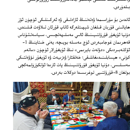
بىلدۈردى.
ئاندىن بۇ مۇراسىمدا ۋەتەننىڭ ئازادلىقى ۋە ئەركىنلىكى ئۈچۈن ئۆز
ھاياتىنى قۇربان قىلغان شېھىتلەرگە ئاتاپ قۇرئان تىلاۋەت قىلىندى.
دۇنيا ئۇيغۇر قۇرۇلتىيىنىڭ ئالىي مەسلىھەتچىسى، سىياسەتشۇناس
قەھرىمان غوجامبەردى ئۈچ مەسىلە بويىچە، يەنى خىتاينىڭ 1-
ئۆكتەبىردىكى «دۆلەت بايرىمى» نىڭ ئۇيغۇرلار ئۈچۈن «ماتەم
كۈنى» ھېسابلىنىدىغانلىقى؛ خەلقئارا ۋەزىيەت ۋە ئۇيغۇر نۆۋەتتىكى
مەسىلىسى، دۇنيا ئۇيغۇر قۇرۇلتىيىنىڭ پات ئارىدا ئۆتكۈزۈلمەكچى
بولغان 8-قۇرۇلتىيى توغرىسىدا دوكلات بەردى.