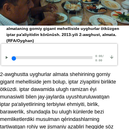
almataning gorniy gigant mehelliside uyghurlar ötküzgen
iptar pa'aliyitidin körünüsh. 2013-yili 2-awghust, almata.
(RFA/Oyghan)
0:00
/
0:00
2-awghustta uyghurlar almata shehirining gorniy
gigant mehelliside jem bolup, iptar ziyapitini birlikte
ötküzdi. iptar dawamida ulugh ramizan éyi
munasiwiti bilen jay-jaylarda uyushturuluwatqan
iptar pa'aliyetlirining terbiyiwi ehmiyiti, birlik,
barawerlik, shundaqla bu ulugh künlerde bezi
memliketlerdiki musulman qérindashlarning
tartiwatqan rohiy we jismaniy azabliri heqqide söz