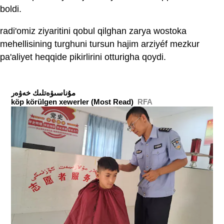
boldi.
radi'omiz ziyaritini qobul qilghan zarya wostoka
mehellisining turghuni tursun hajim arziyéf mezkur
pa'aliyet heqqide pikirlirini otturigha qoydi.
ﻣﯘﻧﺎﺳﯩﯟﻩﺗﻠﯩﻚ ﺧﻪﯞﻩﺭ
köp körülgen xewerler (Most Read)
RFA