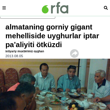
sehipe
izd
asasliq mezmungha atlang
almataning gorniy gigant
mehelliside uyghurlar iptar
pa'aliyiti ötküzdi
ixtiyariy muxbirimiz oyghan
2013.08.05