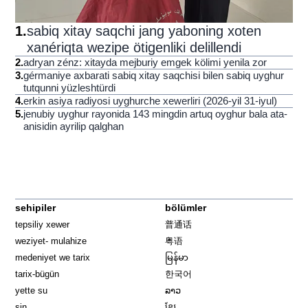
1
.
sabiq xitay saqchi jang yaboning xoten
xanériqta wezipe ötigenliki delillendi
2
.
adryan zénz: xitayda mejburiy emgek kölimi yenila zor
3
.
gérmaniye axbarati sabiq xitay saqchisi bilen sabiq uyghur
tutqunni yüzleshtürdi
4
.
erkin asiya radiyosi uyghurche xewerliri (2026-yil 31-iyul)
5
.
jenubiy uyghur rayonida 143 mingdin artuq oyghur bala ata-
anisidin ayrilip qalghan
sehipiler
bölümler
tepsiliy xewer
普通话
weziyet- mulahize
粤语
medeniyet we tarix
မြန်မာ
tarix-bügün
한국어
yette su
ລາວ
sin
ខ្មែរ