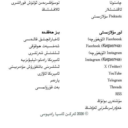
 window
چاستوتا
توسۇقلىرىدىن ئۆتۈش قوراللىرى
ئاڭلىتىشلار
ئالاقىلىشىڭ
Podcasts مۇلازىمىتى
تور مۇلازىمىتى
بىز ھەققىدە
Opens in new window
Faceboook (ئۇيغۇرچە)
ئاخباراتچىلىق قائىدىسى
Opens in new window
Facebook (Кирилчә)
شەخسىيەت ھوقۇقى
Opens in new window
Instagram (ئۇيغۇرچە)
ئىشلىتىش شەرتلىرى
Opens in new window
Instagram (Кирилчә)
ئامېرىكا رادىئو-تېلېۋىزىيە
window
Opens in new window
X (Twitter)
ئىشلىرىنى باشقۇرۇش مۇدىرىيىتى
Opens in new window
Opens in new window
YouTube
ئامېرىكا ئاۋازى
Opens in new window
Telegram
ياردەم
Opens in new window
Threads
بەت قۇرۇلمىسى
RSS
مۇشتەرى بولۇڭ
خەۋەرلىرىڭىزنى ئەۋەتىڭ
© 2026 ئەركىن ئاسىيا رادىيوسى