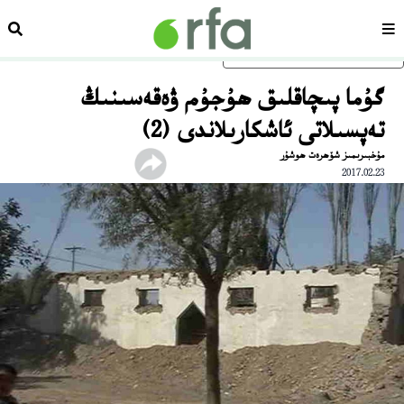
سەھىپە
ئىزد
ئاساسلىق مەزمۇنغا ئاتلاڭ
گۇما پىچاقلىق ھۇجۇم ۋەقەسىنىڭ
تەپسىلاتى ئاشكارىلاندى (2)
مۇخبىرىمىز شۆھرەت ھوشۇر
2017.02.23