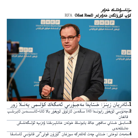
ﻣﯘﻧﺎﺳﯩﯟﻩﺗﻠﯩﻚ ﺧﻪﯞﻩﺭ
كۆپ كۆرۈلگەن خەۋەرلەر (Most Read)
RFA
1
.
ئادريان زېنز: خىتايدا مەجبۇرىي ئەمگەك كۆلىمى يەنىلا زور
2
.
جەنۇبىي ئۇيغۇر رايونىدا 143 مىڭدىن ئارتۇق ئويغۇر بالا ئاتا-ئانىسىدىن ئايرىلىپ
قالغان
3
.
سابىق خىتاي ساقچى جاڭ يابونىڭ خوتەن خانئېرىقتا ۋەزىپە ئۆتىگەنلىكى
دەلىللەندى
4
.
مەمەت توختى: خىتاي چەت ئەللەرگە سوزغان ”ئۇزۇن قولى“نى قانۇنىي ئاساسقا