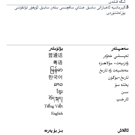
ئىگە قىلدى
5
.
گېرمانىيە ئاخباراتى سابىق خىتاي ساقچىسى بىلەن سابىق ئۇيغۇر تۇتقۇننى
يۈزلەشتۈردى
سەھىپىلەر
بۆلۈملەر
تەپسىلىي خەۋەر
普通话
ۋەزىيەت- مۇلاھىزە
粤语
مەدەنىيەت ۋە تارىخ
မြန်မာ
تارىخ-بۈگۈن
한국어
يەتتە سۇ
ລາວ
سىن
ខ្មែរ
ئارخىپ
བོད་སྐད།
Tiếng Việt
English
ئاڭلاش
بىز بۇ يەردە