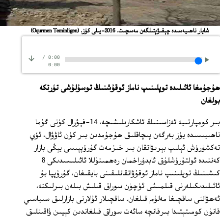
شايار ناھىيەسىدە چېقىۋېتىلگەن مەسچىت. 2016-يىلى كۈز.
(Oqurmen Teminligen)
/
0:00
0:00
ھۇجۇمغا ئائىلىدە توپلىنىپ ناماز ئوقۇشنىڭ توسۇلۇشى تۈرتكە
بولغان
بىر كومپارتىيە ئەزاسىنىڭ ئاشكارىلىشىچە، 14-فېۋرال كۈنى گۇما
ناھىيىسىدە يۈز بەرگەن پىچاقلىق ھۇجۇمدىن بىر كۈن ئاۋۋال، ئۆي
تەكشۈرۈش ئېلىپ بېرىۋاتقان بىر خىزمەت گۇرۇپپىسى يېڭى بازار
كەنتىدە ئولتۇرۇشلۇق ئابدۇراخمان رەھمىتۇللا ئائىلىسىدىكى 8
كىشىنىڭ توپلىنىپ ناماز ئوقۇۋاتقانلىقىنى بايقىغان، گۇرۇپپا بۇ
ئائىلىدىكىلەرنى قىلمىشى ئۈچۈن سوراق قىلىش بىلەن بىرلىكتە،
ئەھۋالنى ساقچىغا مەلۇم قىلغان. ساقچىلار ئۇلارنى بازارلىق سىياسىي
قانۇن كومىتېتىدا بىرقانچە سائەت سوراق قىلغاندىن كېيىن ۋاقىتلىق