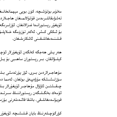
مەلۇم بولۇشىچە، كۈن بويى مېھمانخانىغ
تەشۋىقاتلىرىدىن قۇتۇلالمىغان ھاجىلار
ئۇيغۇر رېستورانىدا غىزالانغان. ئۆزلىرىگ
بۇ ئىككى كىشى، ئەگەر تۈزۈمگە خىلاپلىق
قىلىنىدىغانلىقىنى ئاشكارىلىغان.
ھەر يىلى ھەجگە كەلگەن ئۇيغۇرلار ئۈچۈ
كېلىۋاتقان، بىر رېستوران ساھىبى بۇ يىل بۇ تىجارەتتە 30 مىڭ رىياد زىيان ت
مۇھاجىرلاردىن بىرى، ئۆز يۇرتدىشى بىل
سۆزلىشىشكە مۇۋەپپەق بولغان، ئەمما دىد
چىقىشتىن ئاۋۋال مۇھاجىر ئۇيغۇرلار بى
قويۇلىدىغانلىقى، باشقا قائىدىلەرنى بۇز
كۆرگۈچىلەرنىڭ بايان قىلىشىچە، ئۇيغۇر ھ