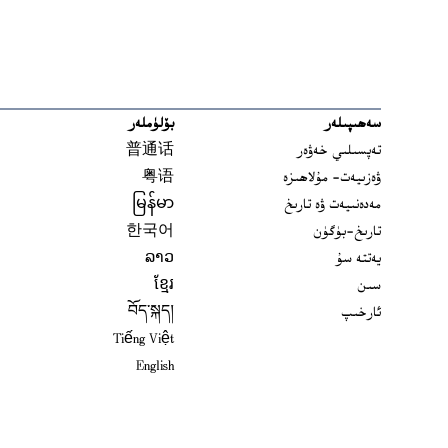
سەھىپىلەر
بۆلۈملەر
تەپسىلىي خەۋەر
普通话
ۋەزىيەت- مۇلاھىزە
粤语
مەدەنىيەت ۋە تارىخ
မြန်မာ
تارىخ-بۈگۈن
한국어
يەتتە سۇ
ລາວ
سىن
ខ្មែរ
ئارخىپ
བོད་སྐད།
Tiếng Việt
English