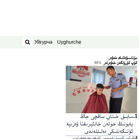
Уйғурчә
Uyghurche
ئىزدەش
ﻣﯘﻧﺎﺳﯩﯟﻩﺗﻠﯩﻚ ﺧﻪﯞﻩﺭ
كۆپ كۆرۈلگەن خەۋەرلەر
RFA
1
.
سابىق خىتاي ساقچى جاڭ
يابونىڭ خوتەن خانئېرىقتا ۋەزىپە
ئۆتىگەنلىكى دەلىللەندى
2
.
ئەركىن ئاسىيا رادىيوسى ئۇيغۇرچە خەۋەرلىرى