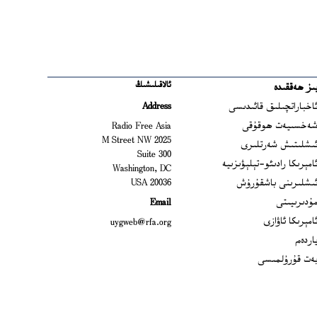
ئالاقىلىشىڭ
ىز ھەققىدە
Ope
اخباراتچىلىق قائىدىسى
Address
Open
ەخسىيەت ھوقۇقى
Radio Free Asia
2025 M Street NW
Op
ىشلىتىش شەرتلىرى
Suite 300
Opens
امېرىكا رادىئو-تېلېۋىزىيە
Washington, DC
ىشلىرىنى باشقۇرۇش
20036 USA
Opens in new window
ۇدىرىيىتى
Email
Opens in new window
امېرىكا ئاۋازى
uygweb@rfa.org
اردەم
ەت قۇرۇلمىسى