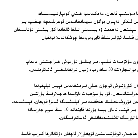
ا سولىنىپ قالغان، مەككىدىمۇ خىتاي كومپارتىيىسىنىڭ
دىن ئىككى نەپىرى بۈگۈن مېھمانخانىدىن ئوغرىلىقچە چىقىپ، بىر
ە سېلىنغان تەھدىت ۋە بېسىمنى تىلغا ئالغاندا كۆز يېشىنى تۇتالمىغان
 قىلسا، ئۆزلىرىنىڭ ئايرودرومغا چۈشكەندىلا تۇتقۇن
ن مۇلازىمەت قىلىپ، بىر يىللىق تۇرمۇش خىراجىتىنى قامداپ
ارتقانلىقىنى ئاشكارىلىدى.
ەن كۆرۈشۈش ئۈچۈن خېلى تىرىشقاندىن كېيىن تېلېفوندا
ارلىشالمىغان. ئۇ، بۇ سۆھبەت داۋامىدا ھاجىلارنىڭ يۇرتتىن
لەن كۆرۈشمەسلىك ھەققىدە بىر كېلىشىمگە ئىمزا قويغان. كېلىشىمدە،
ئۆمەك بەلگىلىگەن رېستوراننىڭ سىرتىدا بىر قېتىم تاماق يېسە يۇرتقا قايتقاندا 10 مىڭ سوم جەرىمانە
سا تۈرمىگە تاشلىنىدىغانلىقى ئەسكەرتىلگەن.
اجىلار، ئۇقۇشماستىن ئۇيغۇرلار ئاچقان دۇكانلارغا كىرىپ قالسا،