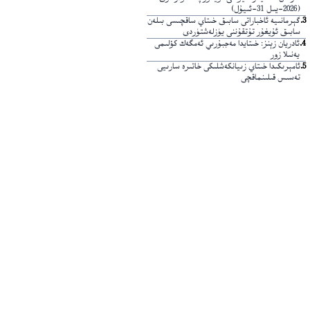
(2026-يىل 31-ئىيۇل)
3
.
گېرمانىيە ئاخباراتى سابىق خىتاي ساقچىسى بىلەن
سابىق ئۇيغۇر تۇتقۇننى يۈزلەشتۈردى
4
.
ئادريان زېنز: خىتايدا مەجبۇرىي ئەمگەك كۆلىمى
يەنىلا زور
5
.
ئامېرىكىدا خىتاي زىيانكەشلىكى خاتىرە سارىيى
تەسىس قىلىنماقچى