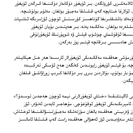
لامەتلىرى كۆرۈلگەن. بىر ئۇيغۇر دۇكاندار دۇكىنىغا كىرگەن ئۇيغۇر
ۇلارغا خىتايچە گەپ قىلىشقا مەجبۇر بولغان. مەلۇم بولۇشىچە،
ئۆمەك باشلىقلىرىغا گۇناھسىز كۆرسىتىش ئۈچۈن ئۆزلىرىگە ئىلتىپات
لىلەردە بولغان. مەككىدە يەنە، بىر ھەپتىدىن بۇيان ئۇيغۇر
سىسىغا ئۇقۇشماي چۈشۈپ قېلىش ۋە شوپۇرنىڭ ئۇيغۇرلۇقى
ىش ھادىسىسى بىرقانچە قېتىم يۈز بەرگەن.
ۇرمۇشى ھەققىدە مەككىدىكى ئۇيغۇرلار ئارىسىدا ھەر خىل ھېكايىلەر
شىچە، بۇ قېتىم ئۇيغۇر رايونىدىن كەلگەن ھەج ئۆمىكى تەركىبىدە
بار بولۇپ، بۇلاردىن بىرى بىر دۇكانغا كىرىپ زوراۋانلىق قىلغان
ېگەن.
اسى ئاگېنتلىقىدا «خىتاي ئۇيغۇرلارنى نېمە ئۈچۈن ھەجدىن توسىدۇ؟»
، ئامېرىكىدىكى ئۇيغۇر ئوقۇغۇچى، مۇھاجىر ئايدىن ئەنۋەر، ئۆز
ئۆز ۋەزىيىتى ھەققىدە يالغان سۆزلەشكە مەجبۇرلىنىۋاتقىنىغا ئوخشاش،
ەر سەۋەبىدىن ئۆز ئەھۋالى ھەققىدە راست گەپ قىلىشقا ئامالسىز