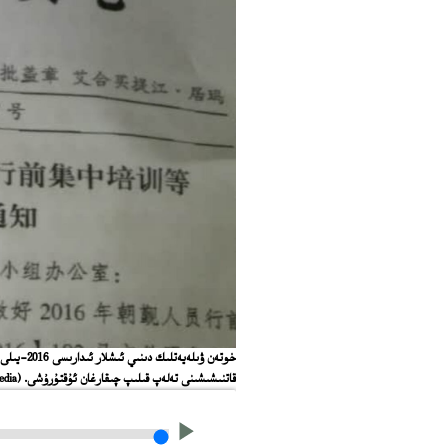
خوتەن ۋىل
قاتنىشىشىنى تەلەپ قىلىپ چىقارغان ئۇقتۇرۇشى.
(Social Media)