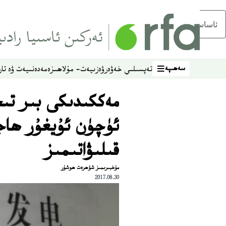
ئاساسلىق مەزمۇنغا ئاتلاڭ
سەھىپە
تەپسىلىي خەۋەر
ۋەزىيەت- مۇلاھىزە
مەدەنىيەت ۋە تار
سەھىپە
مەككىدىكى بىر تى
ئۈچۈن ئۇيغۇر ھاجى
قىلىۋاتىمىز
مۇخبىرىمىز شۆھرەت ھوشۇر
2017.08.30