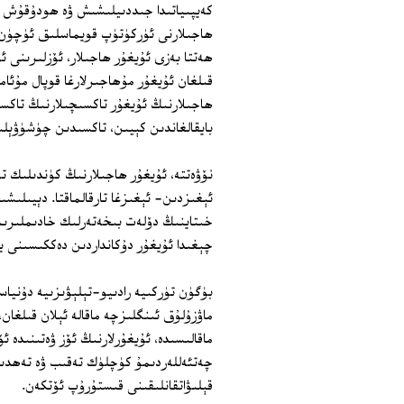
كەيپىياتىدا جىددىيلىشىش ۋە ھودۇقۇش ئا
ھاجىلارنى ئۈركۈتۈپ قويماسلىق ئۈچۈن، ئ
ھەتتا بەزى ئۇيغۇر ھاجىلار، ئۆزلىرىنى 
قىلغان ئۇيغۇر مۇھاجىرلارغا قوپال مۇئامى
ھاجىلارنىڭ ئۇيغۇر تاكسىچىلارنىڭ تاك
بايقالغاندىن كېيىن، تاكسىدىن چۈشۈۋېل
نۆۋەتتە، ئۇيغۇر ھاجىلارنىڭ كۈندىلىك ت
ئېغىزدىن‏- ئېغىزغا تارقالماقتا. دېيىلى
خىتاينىڭ دۆلەت بىخەتەرلىك خادىملىرىمۇ 
چېغىدا ئۇيغۇر دۇكانداردىن دەككىسىنى ي
بۈگۈن تۈركىيە رادىيو‏-تېلېۋىزىيە دۇني
ماۋزۇلۇق ئىنگلىزچە ماقالە ئېلان قىلغان
ماقالىسىدە، ئۇيغۇرلارنىڭ ئۆز ۋەتىنىدە 
چەتئەللەردىمۇ كۈچلۈك تەقىب ۋە تەھدىتل
قېلىۋاتقانلىقىنى قىستۇرۇپ ئۆتكەن.