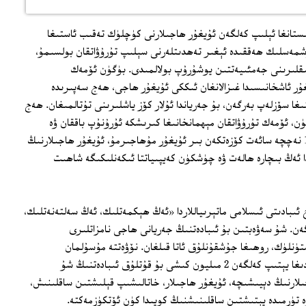
ستانغا ئېلىپ كەلگەن ئۇيغۇر ھاجىلارنى كۈچلۈك تەقىب ئاستىغا
ۈشمەسلىك ھەققىدە ئېغىر تەھدىتلەرنى سېلىپ تۇرۇۋاتقان بولسىمۇ،
انلىقلىرىنى جەمئىيەتتىن يوشۇرۇپ بولالمىدى. بۈگۈن ئۆمەك
ر ئاشخانىسىدا غىزالانغان ئىككى ئۇيغۇر ھاجى، ھەج سەپىرىدە
ا سۆزلەپ بەرگەن، بۇ جەرياندا ئۇلار كۆز ياشلىرىنى تۇتالمىغان. ھەج
، ئۆمەك تۇرۇۋاتقان مېھمانخانىغا كىرىشكە ئۇرۇنۇپ باققان ۋە
نەتىجىسىز قالغاندىن كېيىن، ئەتراپنى 10 نەچچە سائەت كۆزەتكەن بىر ئۇيغۇر مۇھاجىرمۇ، ئۇيغۇر ھاجىلارنىڭ
ا ئەڭ بىچارە ھالەت ۋە چۈشكۈن كەيپىياتتا ئىكەنلىكىگە شاھىت
لغان ھەج ئىبادىتى ئىسلامى ماتېرىياللاردا «ئەڭ ھېكمەتلىك، ئەڭ سەلتەنەتلىك،
ەن. شۇ سەۋەبتىن بۇ ئىبادەتنىڭ جەريانى ھاجى نامزاتلىرى
ستۈنلۈك، روھىغا جۇشقۇنلۇق ئاتا قىلغان. نۆۋەتتە مۇسۇلمان
دۇنياسىدىن ھەج ئىبادىتى ئۈچۈن سەئۇدىغا يېتىپ كەلگەن 2 مىليون كىشى بۇ قۇتلۇق ئىبادەتنىڭ شۇ
ىلارنىڭ دېيىشىچە، ئۇيغۇر ھاجىلار، خاتالىشىپ قېلىشتىن ساقلىنىش،
ۋە تۈرمىدە يېتىشتىن ساقلىنىشنىڭ كويىدا كۈن ئۆتكۈزمەكتە.