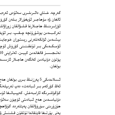
گەرچە، خىتاي دائىرىلىرى سەئۇدى ئەرەبى
ئالغان ۋە مۇھاجىر ئۇيغۇرلار بىلەن كۆر
ئۆزلىرىنىڭ ھاجىلارغا قىلىۋاتقان زوراۋ
تەركىبىدىن يوشۇرۇنچە چىقىپ، بىر ئۇيغۇ
بېشىدىن ئۆتكەنلەرنى رېستوران خوجايىنىغ
ئۆمىكىدىكى بىر تۇغقىنىنى كۆرۈش ئۈچۈن
پۈتۈن دۇنيادىن كەلگەن ھاجىلار ئارىسىد
بولغان.
ئىسلامدىكى 5 پەرزنىڭ بىرى بو
ئەڭ كۆركەم بىر ئىبادەت» دەپ تەرىپلەنگ
كۆڭۈللىرىگە ئارامبەخش، كەيپىياتىغا ئۈ
ھۇزۇرىنى سۈرۈۋاتقان پەيتلەردە، گۇۋاھچ
يەنى يۇرتىغا قايتقاندا تۇتقۇن قىلىنىش 