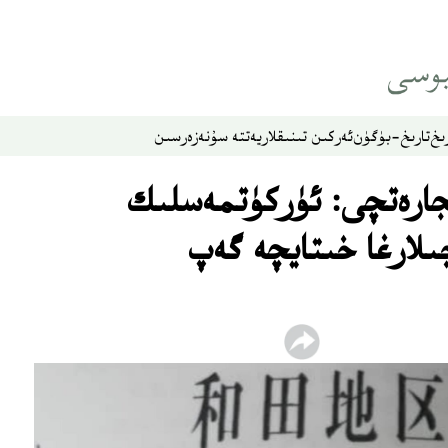
ىخ
تارىخ-بۈگۈن
ئەركىن تىنىقلار
يەتتە سۇ
نەزەر
سىن
جارەتچى: ئۈركۈتمەسلىك
لارغا خىتايچە گەپ