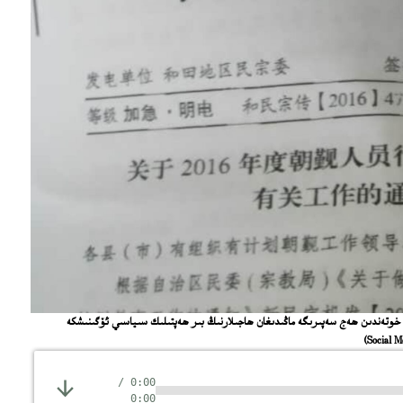
ەيەتلىك دىنىي ئىشلار ئىدارىسى 2016-يىلى خوتەندىن ھەج سەپىرىگە ماڭىدىغان ھاجىلارنىڭ بىر ھەپتىلىك سىياسىي ئۆگىنىشكە
/
0:00
0:00