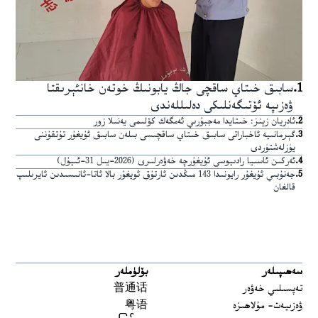
1
.
سابىق خىتاي ساقچى جاڭ يابونىڭ خوتەن خانئېرىقتا
ۋەزىپە ئۆتىگەنلىكى دەلىللەندى
2
.
ئادريان زېنز: خىتايدا مەجبۇرىي ئەمگەك كۆلىمى يەنىلا زور
3
.
گېرمانىيە ئاخباراتى سابىق خىتاي ساقچىسى بىلەن سابىق ئۇيغۇر تۇتقۇننى
يۈزلەشتۈردى
4
.
ئەركىن ئاسىيا رادىيوسى ئۇيغۇرچە خەۋەرلىرى (2026-يىل 31-ئىيۇل)
5
.
جەنۇبىي ئۇيغۇر رايونىدا 143 مىڭدىن ئارتۇق ئويغۇر بالا ئاتا-ئانىسىدىن ئايرىلىپ
قالغان
سەھىپىلەر
بۆلۈملەر
تەپسىلىي خەۋەر
普通话
ۋەزىيەت- مۇلاھىزە
粤语