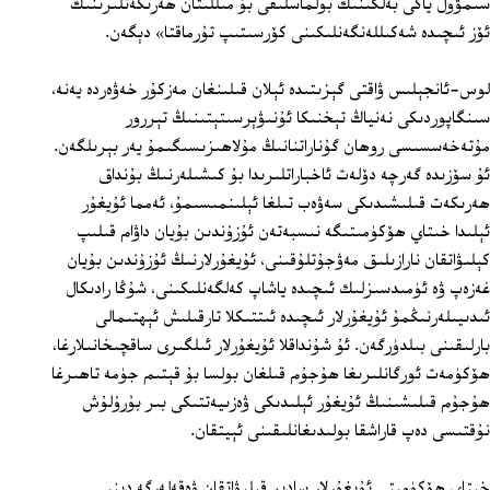
سىمۋول ياكى بەلگىنىڭ بولماسلىقى بۇ مىللىتان ھەرىكەتلىرىنىڭ
ئۆز ئىچىدە شەكىللەنگەنلىكىنى كۆرسىتىپ تۇرماقتا» دېگەن.
لوس-ئانجېلىس ۋاقتى گېزىتىدە ئېلان قىلىنغان مەزكۇر خەۋەردە يەنە،
سىنگاپوردىكى نەنياڭ تېخنىكا ئۇنىۋېرسىتېتىنىڭ تېررور
مۇتەخەسسىسى روھان گۇناراتنانىڭ مۇلاھىزىسىگىمۇ يەر بېرىلگەن.
ئۇ سۆزىدە گەرچە دۆلەت ئاخباراتلىرىدا بۇ كىشىلەرنىڭ بۇنداق
ھەرىكەت قىلىشىدىكى سەۋەب تىلغا ئېلىنمىسىمۇ، ئەمما ئۇيغۇر
ئېلىدا خىتاي ھۆكۈمىتىگە نىسبەتەن ئۇزۇندىن بۇيان داۋام قىلىپ
كېلىۋاتقان نارازىلىق مەۋجۇتلۇقىنى، ئۇيغۇرلارنىڭ ئۇزۇندىن بۇيان
غەزەپ ۋە ئۈمىدسىزلىك ئىچىدە ياشاپ كەلگەنلىكىنى، شۇڭا رادىكال
ئىدىيىلەرنىڭمۇ ئۇيغۇرلار ئىچىدە ئىتتىكلا تارقىلىش ئېھتىمالى
بارلىقىنى بىلدۈرگەن. ئۇ شۇنداقلا ئۇيغۇرلار ئىلگىرى ساقچىخانىلارغا،
ھۆكۈمەت ئورگانلىرىغا ھۇجۇم قىلغان بولسا بۇ قېتىم جۈمە تاھىرغا
ھۇجۇم قىلىشىنىڭ ئۇيغۇر ئېلىدىكى ۋەزىيەتتىكى بىر بۇرۇلۇش
نۇقتىسى دەپ قاراشقا بولىدىغانلىقىنى ئېيتقان.
خىتاي ھۆكۈمىتى ئۇيغۇرلار سادىر قىلىۋاتقان ۋەقەلەرگە دىنىي