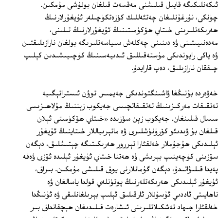
ئىكەنلىكىگە قايىل قىلىشنى مەقسەت قىلغان بولۇشى مۇمكىن.
چۈنكى، نۇرغۇنلىغان چەتئەللىك كۆزەتكۈچىلەر ئۇيغۇرلارنىڭ
ھەرىكەتلىرىنى خىتاي ھۆكۈمىتىنىڭ ئۇيغۇرلارنىڭ تىلىنى،
مەدەنىيىتىنى ۋە دىنىنى چەكلەش سىياسەتلىرىگە بولغان نارازىلىقتىن
ۋە ياكى رايوندىكى مۇستەقىللىق ئىدىيەسىنىڭ كۈچىيىشىدىن كېلىپ
چىققان نارازىلىق، دەپ قارايدۇ.
خەۋەردە بۇنىڭغا ۋاشىنگتوندىكى جەيمىس توۋن ئىستراتېگىيە
تەتقىقات مەركىزىنىڭ تەتقىقاتچىسى جەيكوب زېننىڭ مۇلاھىزىسى
مىسال قىلىنغان. جەيكوب زېن سۆزىدە «خىتاي ھۆكۈمىتى ئېلان
قىلغان بۇ ۋىدىئو كۆرۈنۈشلىرى ۋە ماتېرىياللار خىتاينىڭ ئۇيغۇر
ئېلىدىكى ھۇجۇملار خەلقئارا تېررور ھەرىكىتىگە چېتىشلىق، دېگەن
سۆزىنى كۈچەيتىپ بېرىشى ۋە ھەتتا خىتاي ئۇيغۇر ئېلىدە ئۆزى ۋەقە
پەيدا قىلىۋاتىدۇ، دېگەن گۇمانلارنى يوق قىلىشى مۇمكىن. بىراق،
ئۇيغۇر ئېلىدىكى ھەرىكەتلەرنىڭ پۈتۈنلەي قولدا ياسالغان ۋە
ناھايىتى ئاددىي ئۇسۇللار ئارقىلىق ئېلىپ بېرىلغانلىقى ۋە ئۇنىڭدا
خەلقئارا جىھاد تەشكىلاتلىرىنى ئىشارەت قىلىدىغان ھېچقانداق بىر