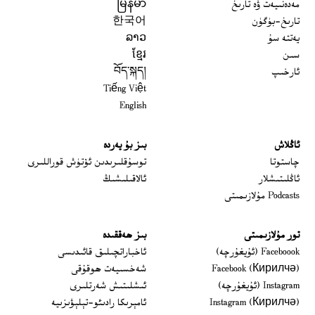
مەدەنىيەت ۋە تارىخ
မြန်မာ
تارىخ-بۈگۈن
한국어
يەتتە سۇ
ລາວ
سىن
ខ្មែរ
ئارخىپ
བོད་སྐད།
Tiếng Việt
English
ئاڭلاش
بىز بۇ يەردە
 window
چاستوتا
توسۇقلىرىدىن ئۆتۈش قوراللىرى
ئاڭلىتىشلار
ئالاقىلىشىڭ
Podcasts مۇلازىمىتى
تور مۇلازىمىتى
بىز ھەققىدە
Opens in new window
Faceboook (ئۇيغۇرچە)
ئاخباراتچىلىق قائىدىسى
Opens in new window
Facebook (Кирилчә)
شەخسىيەت ھوقۇقى
Opens in new window
Instagram (ئۇيغۇرچە)
ئىشلىتىش شەرتلىرى
Opens in new window
Instagram (Кирилчә)
ئامېرىكا رادىئو-تېلېۋىزىيە