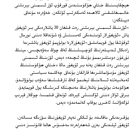
ھېچقايسىنىڭ خىتاي ھۆكۈمىتىدىن قورقۇپ ئۆز ئىسمىنى بېرىشنى
خالىمىغانلىقىنى ئالاھىدە ئەسكەرتىپ ئۆتكەن. خەۋەردە مۇنداق
دېيىلگەن:
-ئۆزىنىڭ ئىسمىنى بېرىشنى رەت قىلغان 30 ياشلاردىكى بىر ئۇيغۇر
ياش «ئۇيغۇرلار ئۈستىدىكى كەمسىتىش ۋە شۇنداقلا دىننى نورمال
ئوقۇشقا يول قويماسلىق-ئۇيغۇرلاردا بولۇپمۇ ئۇيغۇر ياشلىرىدا
رادىكال ئىدىيىلەرنىڭ كۈچىيىشىنىڭ ئەڭ چوڭ سەۋەبچىسى، مېنىڭ
نۇرغۇن دوستلىرىممۇ بۇنىڭ ئىچىدە» دېدى. ئۆزىنىڭ ئىسمىنى
بېرىشنى رەت قىلغان يەنە بىر ئۇيغۇر ماڭا «خىتاي ھۆكۈمىتىنىڭ
ئۇيغۇر مۇسۇلمانلىرىغا قاراتقان بۇنداق چەكلىمە سىياسىتى
ئەمەلىيەتتە ئىسلامنىڭ تېخىمۇ كەڭ تارقىلىشىغا سەۋەب بولۇۋاتىدۇ.
ھۆكۈمەت بولۇپمۇ ياشلارنىڭ مەسچىتكە كىرىشىگە يول قويمايدۇ.
بىراق ئۇلار دىننى ئۆگىنىشى كېرەك. ئۇنداق قىلمىسا، چوڭلار قېرىپ
تۈگەۋاتسا، ئاخىرى يوقاپ كەتمەمدۇ» دېدى.
يۇقىرىدىكى ماقالىدە، بۇ ئىككى نەپەر ئۇيغۇرنىڭ سۆزىگە مىسالەن،
ئۇيغۇر ئېلىدىكى بەزى شەھەرلەردە مەخسۇس ھالدا قانۇنسىز دىنىي