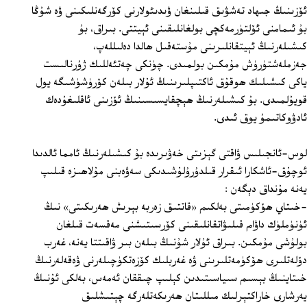
ئۆزىنىڭ جىھاد تەشۋىق قىلىنغان ۋىدىئولارنى كۆرگەنلىكىنى ۋە شۇڭا
بۇ ئىمامنى ئۆلتۈرمەكچى بولغانلىقىنى ئېيتتى. بىراق، بۇ
كىشىلەرنىڭ ئېيتقانلىرىنى مۇستەقىل ھالدا دەلىللەپ،
جەزملەشتۈرۈش مۇمكىن بولمىدى. چۈنكى چەتئەللىك ژۇرنالىست
ياكى كىشىلىك ھوقۇق ئاكتىپلىرىنىڭ ئۇلار بىلەن كۆرۈشۈشىگە يول
قويۇلمىدى. بۇ كىشىلەرنىڭ ھېچقايسىسىنىڭ ئۆزىنى ئاقلىغۇدەك
ئادۋوكاتىمۇ يوق ئىدى.
لوس-ئانجىلىس ۋاقتى گېزىتى خەۋىرىدە بۇ كىشىلەرنىڭ ئامما ئالدىدا
ئوچۇق-ئاشكارا ئىقرار قىلدۇرۇلۇشىدىكى سەۋەبنى مۇلاھىزە قىلىپ
يەنە مۇنداق دېگەن :
-خىتاي ھۆكۈمىتى بەلكىم «قاتتىق زەربە بېرىش ھەرىكىتى» نىڭ
ئۈنۈملۈك داۋام قىلىۋاتقانلىقىنى كۆرسىتىشنى مەقسەت قىلغان
بولۇشى مۇمكىن. بىراق ئۇلار شۇنىڭ بىلەن بىر ۋاقىتتا يەنە، غەرب
دۆلەتلىرى ھۆكۈمەتلىرىنى ۋە غەربلىك كۆزەتكۈچىلەرنى ۋەقەلەرنىڭ
خىتاينىڭ بېسىم سىياسىتىدىن كېلىپ چىققان ئەمەس، بەلكى ئۇنىڭ
يەرشارى خاراكتېرلىك مىللىتان ھەرىكەتلەرگە چېتىشلىق