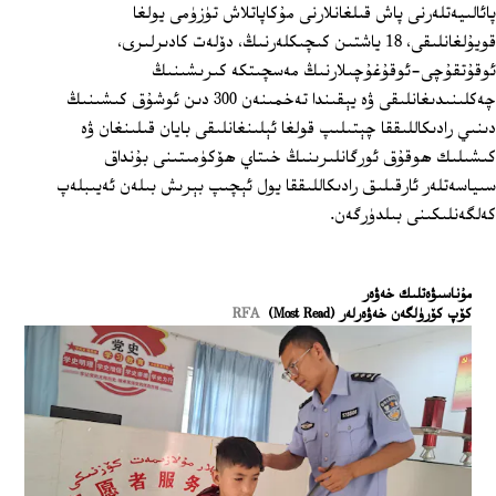
پائالىيەتلەرنى پاش قىلغانلارنى مۇكاپاتلاش تۈزۈمى يولغا
قويۇلغانلىقى، 18 ياشتىن كىچىكلەرنىڭ، دۆلەت كادىرلىرى،
ئوقۇتقۇچى-ئوقۇغۇچىلارنىڭ مەسچىتكە كىرىشىنىڭ
چەكلىنىدىغانلىقى ۋە يېقىندا تەخمىنەن 300 دىن ئوشۇق كىشىنىڭ
دىنىي رادىكاللىققا چېتىلىپ قولغا ئېلىنغانلىقى بايان قىلىنغان ۋە
كىشىلىك ھوقۇق ئورگانلىرىنىڭ خىتاي ھۆكۈمىتىنى بۇنداق
سىياسەتلەر ئارقىلىق رادىكاللىققا يول ئېچىپ بېرىش بىلەن ئەيىبلەپ
كەلگەنلىكىنى بىلدۈرگەن.
ﻣﯘﻧﺎﺳﯩﯟﻩﺗﻠﯩﻚ ﺧﻪﯞﻩﺭ
كۆپ كۆرۈلگەن خەۋەرلەر (Most Read)
RFA