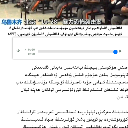
2013-يىلى 28-ئۆكتەبىردىكى تيەنئەنمېن ھۇجۇمىغا باغلىنىشلىق دەپ گۇناھ ئارتىلغان 8
ئۇيغۇرغا سوت ھۆكۈمى چىقىرىۋاتقان كۆرۈنۈش. 2014-يىلى 16-ئىيۇن، ئۈرۈمچى.
(AFP)
/
0:00
0:00
خىتاي ھۆكۈمىتى بېيجىڭ تيەنئەنمېن مەيدانى ئالدىدىكى
ئاپتوموبىل بىلەن ھۇجۇم قىلىش ۋەقەسى ۋە قەشقەر ھېيتگاھ
مەسچىتىنىڭ ئىمامى جۈمە تاھىرنىڭ ئۆلۈمىگە مۇناسىۋەتلىك دەپ
قولغا ئېلىنغان كىشىلەرنىڭ كۆرۈنۈشلىرىنى ئوتكەن ھەپتە ئېلان
قىلغان.
خىتاينىڭ مەركىزى تېلېۋىزىيە ئىستانسىسى تەرىپىدىن تارقىتىلغان
كۆرۈنۈشلەردە، بۇ ئۇيغۇر ياشلار ئۆزلىرىنىڭ جىھاد ئىدىيىسىنىڭ
تەسىرىگە ئۇچرىغانلىقىنى ئېيتقان ئىدى. خىتاي ھۆكۈمىتىنىڭ