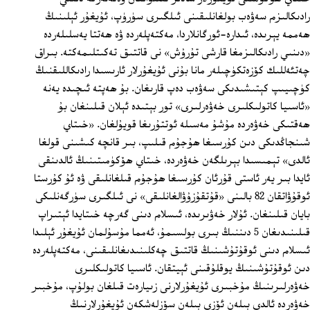
رادىكالىزم سەۋەب بولغانلىقىنى ئىلگىرى سۈرۈپ، ئۇيغۇر ئېلىنىڭ
ھەممە يېرىدە، ئىدارە-ئورگانلاردا، مەكتەپلەردە ۋە ھەتتا يەسلىلەردە
«دىنىي رادىكالىزمغا قارشى تۇرۇش» نى قاتتىق تەكىتلىمەكتە. بىراق
چەتئەللىك كۆزەتكۈچىلەر مانا بۇنى ئۇيغۇرلار ئارىسىدا رادىكاللىقنىڭ
كۈچىيىپ كېتىشىدىكى سەۋەب دەپ قارىغان. بۇ ھەپتە ئىچىدە يەنە
«ئاسىيا كاتولىكلىرى خەۋەرلىرى» تور بېتىدە ئېلان قىلىنغان بۇ
ھەقتىكى خەۋەردە مۇشۇ مەسىلە ئوتتۇرىغا قويۇلغان. «خىتاي
شىنجاڭدىكى دىن كۇرسىغا ھۇجۇم قىلىپ، بىر قانچە كىشىنى قولغا
ئالدى» تېمىسىدا بېرىلگەن خەۋەردە، خىتاي ھۆكۈمىتىنىڭ ئالدىنقى
ئايدا بىر يەر ئاستى قۇرئان كۇرسىغا ھۇجۇم قىلغانلىقى ۋە ئۇ كۇرستا
ئوقۇۋاتقان 82 بالىنى «قۇتقۇزۇۋالغانلىقى» نى ئىلگىرى سۈرگەنلىكى
بايان قىلىنغان. ئۇلار خەۋىرىدە، ئىسلام دىنى گەرچە خىتايدا ئېتىراپ
قىلىنىدىغان 5 دىننىڭ بىرى بولسىمۇ، ئەمما مۇسۇلمان ئۇيغۇر ئېلىدا
ئىسلام دىنى ئوقۇتۇشىنىڭ قاتتىق چەكلىنىدىغانلىقىنى، مەكتەپلەردە
دىن ئوقۇتۇشىنىڭ يوقلۇقىنى ئېيتقان. ئاسىيا كاتولىكلىرى
خەۋەرلىرىنىڭ مۇخبىرى ئۇيغۇرلارنى زىيارەت قىلغان بولۇپ، مۇخبىر
خەۋەردە ئالدى بىلەن ئۆزى بىلەن سۆزلەشكەن ئۇيغۇرلارنىڭ