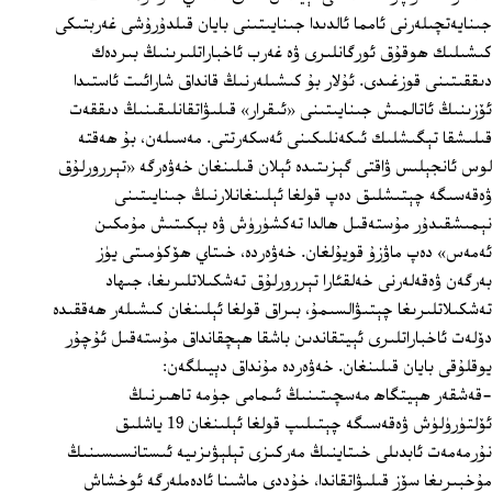
جىنايەتچىلەرنى ئامما ئالدىدا جىنايىتىنى بايان قىلدۇرۇشى غەربتىكى
كىشىلىك ھوقۇق ئورگانلىرى ۋە غەرب ئاخباراتلىرىنىڭ بىردەك
دىققىتىنى قوزغىدى. ئۇلار بۇ كىشىلەرنىڭ قانداق شارائىت ئاستىدا
ئۆزىنىڭ ئاتالمىش جىنايىتىنى «ئىقرار» قىلىۋاتقانلىقىنىڭ دىققەت
قىلىشقا تېگىشلىك ئىكەنلىكىنى ئەسكەرتتى. مەسىلەن، بۇ ھەقتە
لوس ئانجېلىس ۋاقتى گېزىتىدە ئېلان قىلىنغان خەۋەرگە «تېررورلۇق
ۋەقەسىگە چېتىشلىق دەپ قولغا ئېلىنغانلارنىڭ جىنايىتىنى
نېمىشقىدۇر مۇستەقىل ھالدا تەكشۈرۈش ۋە بېكىتىش مۇمكىن
ئەمەس» دەپ ماۋزۇ قويۇلغان. خەۋەردە، خىتاي ھۆكۈمىتى يۈز
بەرگەن ۋەقەلەرنى خەلقئارا تېررورلۇق تەشكىلاتلىرىغا، جىھاد
تەشكىلاتلىرىغا چېتىۋالسىمۇ، بىراق قولغا ئېلىنغان كىشىلەر ھەققىدە
دۆلەت ئاخباراتلىرى ئېيتقاندىن باشقا ھېچقانداق مۇستەقىل ئۇچۇر
يوقلۇقى بايان قىلىنغان. خەۋەردە مۇنداق دېيىلگەن:
-قەشقەر ھېيتگاھ مەسچىتىنىڭ ئىمامى جۈمە تاھىرنىڭ
ئۆلتۈرۈلۈش ۋەقەسىگە چېتىلىپ قولغا ئېلىنغان 19 ياشلىق
نۇرمەمەت ئابدىلى خىتاينىڭ مەركىزى تېلېۋىزىيە ئىستانسىسىنىڭ
مۇخبىرىغا سۆز قىلىۋاتقاندا، خۇددى ماشىنا ئادەملەرگە ئوخشاش