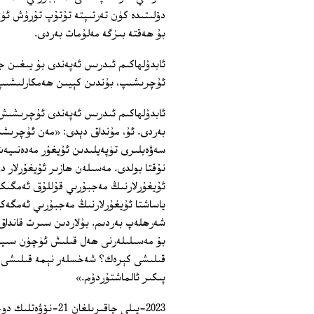
دۆلىتىدە كۈن تەرتىپتە تۇتۇپ تۇرۇش ئۈچ
بۇ ھەقتە بىزگە مەلۇمات بەردى.
ئابدۇلھاكىم ئىدرىس ئەپەندى بۇ يىغىن جە
ئۇچرىشىپ، بۇندىن كېيىن ھەمكارلىشىپ ن
ئابدۇلھاكىم ئىدرىس ئەپەندى ئۇچرىشىش ج
بەردى. ئۇ، مۇنداق دېدى: «مەن ئۇچرىش
سەۋەبلىرى تۈپەيلىدىن ئۇيغۇر مەدەنىيەت
نۇقتا بولدى. مەسىلەن ھازىر ئۇيغۇرلار 
ئۇيغۇرلارنىڭ مەجبۇرىي قۇللۇق ئەمگىكى
ياساشتا ئۇيغۇرلارنىڭ مەجبۇرىي ئەمگەككە
شەرھلەپ بەردىم. بۇلاردىن سىرت قانداق
بۇ مەسىلىلەرنى ھەل قىلىش ئۈچۈن سىياس
قىلىشى كېرەك؟ شەخسلەر نېمە قىلىشى كې
پىكىر ئالماشتۇردۇم.»