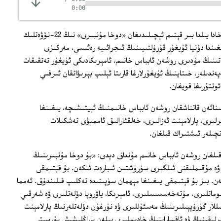
0:00
7-8-دېكابىر كۈنلىرى قاتار پايتەختى دوخادا يىلدا بىر قېتىم ئېچىلىدىغان «دوخا مۇنبىرى» نىڭ 22-نۆۋەتلىك
غىندا دۇنيا ئۇيغۇر قۇرۇلتىيىنىڭ ئىجرائىيە رەئىسى، مەركىزى
تىنىڭ مۇدىرى روشەن ئابباس خانىم، ئامېرىكادىكى ئۇيغۇر تەتقىقات
ندىلەر، خىتاينىڭ ئۇيغۇرلارغا قارىتا ئېلىپ بېرىۋاتقان ئىرقىي
وتتۇرىغا قويغان.
ىنائەن قاتناشقان روشەن ئابباس خانىمنىڭ ئېيتىشىچە، يىغىنغا
لىرى، پارلامېنت ئەزالىرى، خەلقئارالىق ئاممىۋى تەشكىلات
ىلەر ئىشتىراك قىلغان.
قىلغان روشەن ئابباس خانىم مۇنداق دېدى: «بۇ دوخا مۇنبىرىنىڭ
 ۋە مۇقىملىقنى ئىلگىرى سۈرۈشتىن ئىبارەت ئىكەن. بۇ قېتىمقى
. بىز بۇ قېتىمقى يىغىنغا مېھمان سۈپىتىدە تەكلىپ قىلىندۇق. ئەمما
لوماتلىرى، مۇتەخەسسىسلىرى، ئامېرىكا، ياۋروپا دۆلەتلىرى ۋە شەرقىي
قىللار گۇرۇپپىلىرىنىڭ مەسئۇللىرى ۋە نۇرغۇن دۆلەتلەرنىڭ پارلامېنت
ىرلىقىنىڭ ۋە ئاقساراينىڭ خادىملىرى بىلەن پاراڭلىشىش پۇرسىتى