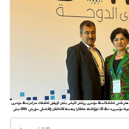
ر ھەرىكىتى تەشكىلاتىنىڭ مۇدىرى روشەن ئابباس بىلەن ئۇيغۇر تەتقىقات مەركىزىنىڭ مۇدىرى
ئابدۇلھاكىم ئىدرىس قاتار پايتەختى دوخادا ئېچىلغان «دوخا مۇنبىرى» نىڭ 22-نۆۋەتلىك خەلقئارا يىغىنىغا قاتناشقان ۋاقىتتىكى سۈرىتى. 2024-يىلى
/
0:00