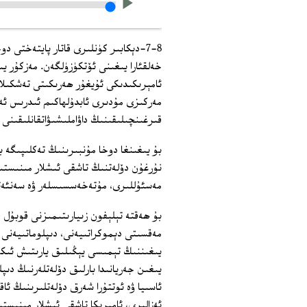
خەلقئارا يىغىنى ئۆتكۈزۈلگەن. مەزكۇر يى
ئامېرىكىدىكى ئۇيغۇر ھەرىكىتى تەشكىلا
مەركىزى مۇدىرى ئابدۇلھاكىم ئىدرىس ئەپە
قىرغىنچىلىقىنىڭ داۋاملىشىۋاتقانلىقىنى ئ
بۇ يىغىنغا دوخا مۇنبىرىنىڭ تەكلىپىگە ب
نۇرغۇن دۆلەتنىڭ تاشقى ئىشلار مىنىستىر
مەسئۇللىرى، مۇتەخەسسىسلەر ۋە سەنئەتچ
بۇ ھەقتە تېلېفون زىيارىتىمىزنى قوبۇل 
مەقسىتى دېموكراتىيەنى، دىپلوماتىيەنى
يىغىننىڭ تېمىسى يېڭىلىق يارىتىش ئىكەن
يىغىن جەريانىدا بارلىق دۆلەتلەرنىڭ دىپ
ئاسىيا ۋە ئوتتۇرا شەرق دۆلەتلىرىنىڭ ئا
ئەزالىرى، ئامېرىكا تاشقى ئىشلار مىنىست