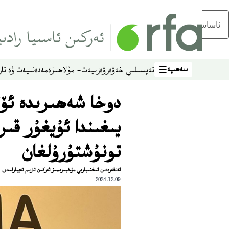
ئاساسلىق مەزمۇنغا ئاتلاڭ
سەھىپە
تەپسىلىي خەۋەر
ۋەزىيەت- مۇلاھىزە
مەدەنىيەت ۋە تار
سەھىپە
دوخا شەھىرىدە ئۆ
يىغىندا ئۇيغۇر قى
تونۇشتۇرۇلغان
ئەنقەرەدىن ئىختىيارىي مۇخبىرىمىز ئەركىن تارىم تەييارلىدى
2024.12.09