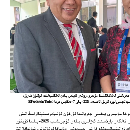
ر ھەرىكىتى تەشكىلاتىنىڭ مۇدىرى روشەن ئابباس بىلەن ئەنگلىيەلىك، ئوتتۇرا شەرق،
ارىق ئاھمەد. 2024-يىلى 7-دېكابىر، دوخا
(RFA/Erkin Tarim)
خا مۇنبىرى يىغىنى جەريانىدا نۇرغۇن ئۇنىۋېرسىتېتلارنىڭ ئىش
پىلانى مەسئۇللىرى، بولۇپمۇ ئەنگلىيەدىن كەلگەن پارلامېنت ئەزالىرى بىلەن ئۇچرىشىپ 2025-يىلىدا ئۇيغۇر
ۋە ئىنسانىيەتكە قارشى جىنايەتنى دۇنياغا تونۇتۇش، شۇنداقلا ئۆز