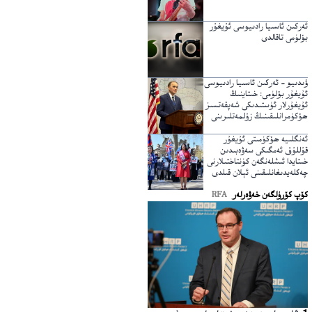
ئەركىن ئاسىيا رادىيوسى ئۇيغۇر
بۆلۈمى تاقالدى
ۋىدىيو – ئەركىن ئاسىيا رادىيوسى
ئۇيغۇر بۆلۈمى: خىتاينىڭ
ئۇيغۇرلار ئۈستىدىكى شەپقەتسىز
ھۆكۈمرانلىقىنىڭ زۇلمەتلىرىنى
يېرىپ ئۆتكۈچى نۇر
ئەنگلىيە ھۆكۈمىتى ئۇيغۇر
قۇللۇق ئەمگىكى سەۋەبىدىن
خىتايدا ئىشلەنگەن كۈنتاختىلارنى
چەكلەيدىغانلىقىنى ئېلان قىلدى
كۆپ كۆرۈلگەن خەۋەرلەر
RFA