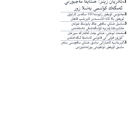
1
.
ئادريان زېنز: خىتايدا مەجبۇرىي
ئەمگەك كۆلىمى يەنىلا زور
2
.
جەنۇبىي ئۇيغۇر رايونىدا 143 مىڭدىن ئارتۇق
ئويغۇر بالا ئاتا-ئانىسىدىن ئايرىلىپ قالغان
3
.
سابىق خىتاي ساقچى جاڭ يابونىڭ خوتەن
خانئېرىقتا ۋەزىپە ئۆتىگەنلىكى دەلىللەندى
4
.
مەمەت توختى: خىتاي چەت ئەللەرگە سوزغان
”ئۇزۇن قولى“نى قانۇنىي ئاساسقا ئىگە قىلدى
5
.
گېرمانىيە ئاخباراتى سابىق خىتاي ساقچىسى بىلەن
سابىق ئۇيغۇر تۇتقۇننى يۈزلەشتۈردى