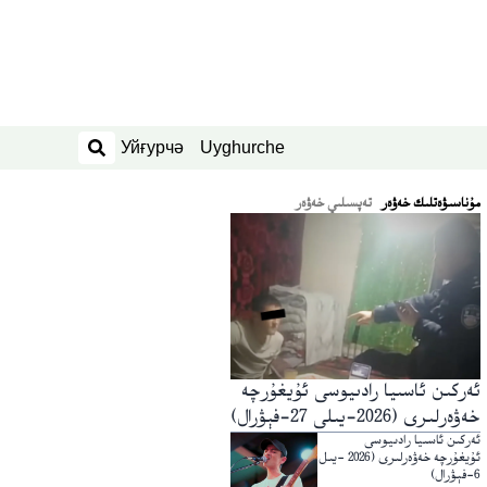
Уйғурчә
Uyghurche
ئىزدەش
ﻣﯘﻧﺎﺳﯩﯟﻩﺗﻠﯩﻚ ﺧﻪﯞﻩﺭ
تەپسىلىي خەۋەر
ئەركىن ئاسىيا رادىيوسى ئۇيغۇرچە
خەۋەرلىرى (2026-يىلى 27-فېۋرال)
ئەركىن ئاسىيا رادىيوسى
ئۇيغۇرچە خەۋەرلىرى (2026 -يىل
6-فېۋرال)