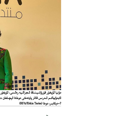
دۇنيا ئۇيغۇر قۇرۇلتىيىنىڭ ئىجرائىيە رەئىسى، ئۇيغۇ
7-دېكابىر، دوخا
(RFA/Erkin Tarim)