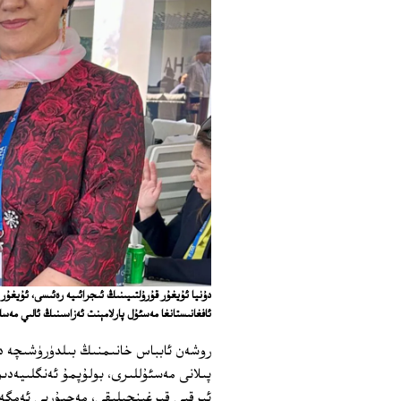
دۇنيا ئۇيغۇر قۇرۇلتىيىنىڭ ئىجرائىيە رەئىسى، ئۇيغۇ
ئافغانىستانغا مەسئۇل پارلامېنت ئەزاسىنىڭ ئالىي مەسلىھەتچىسى لورد ت
روشەن ئابباس خانىمنىڭ بىلدۈرۈشىچە دو
ئىرقىي قىرغىنچىلىقى، مەجبۇرىي ئەمگەك 