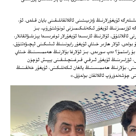
لەرگە ئۇيغۇرلارنىڭ ۋەزىيىتىنى ئاڭلاتقانلىقىنى بايان قىلدى. ئۇ،
گە ئۆزىمىزنىڭ ئۇيغۇر ئىكەنلىكىمىزنى تونۇشتۇرۇپ، بىز
نى ئاڭلاتتۇق. ئۇلارنىڭ ئارىسىدا ئۇيغۇرلار توغرىسىدا يېزىلىۋاتقانلار،
مۇ بولدى. ئۇلار ھازىر خىتاي ئۇيغۇر رايونىنىڭ ئىشىكىنى ئېچىۋەتتۇق،
، بۇ راستمۇ؟ دەپ سورىدى. بىز ئۇلارغا بۇلارنىڭ ھەممىسىنىڭ خىتاي
ى، ئۆزلىرىنىڭ ئۇيغۇر ئىرقىي قىرغىنچىلىقىنى يېپىش ئۈچۈن
ىنى، بۇلارنىڭ ھەممىسىنىڭ يالغان ئىكەنلىكىنى، ئۇيغۇر خەلقىنىڭ
ىنى چۈشەندۈرۈپ ئاڭلاتقان بولدۇق.»