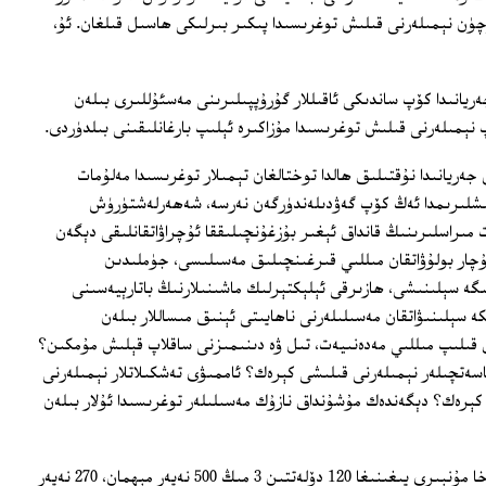
ۈن نېمىلەرنى قىلىش توغرىسىدا پىكىر بىرلىكى ھاسىل قىلغان. ئۇ،
ريانىدا كۆپ ساندىكى ئاقىللار گۇرۇپپىلىرىنى مەسئۇللىرى بىلەن
ېمىلەرنى قىلىش توغرىسىدا مۇزاكىرە ئېلىپ بارغانلىقىنى بىلدۈردى.
ەريانىدا نۇقتىلىق ھالدا توختالغان تېمىلار توغرىسىدا مەلۇمات
ىشلىرىمدا ئەڭ كۆپ گەۋدىلەندۈرگەن نەرسە، شەھەرلەشتۈرۈش
 مىراسلىرىنىڭ قانداق ئېغىر بۇزغۇنچىلىققا ئۇچراۋاتقانلىقى دېگەن
دۇچار بولۇۋاتقان مىللىي قىرغىنچىلىق مەسىلىسى، جۈملىدىن
گە سېلىنىشى، ھازىرقى ئېلېكتېرلىك ماشىنىلارنىڭ باتارېيەسىنى
 سېلىنىۋاتقان مەسىلىلەرنى ناھايىتى ئېنىق مىساللار بىلەن
 قىلىپ مىللىي مەدەنىيەت، تىل ۋە دىنىمىزنى ساقلاپ قېلىش مۇمكىن؟
ەتچىلەر نېمىلەرنى قىلىشى كېرەك؟ ئاممىۋى تەشكىلاتلار نېمىلەرنى
رەك؟ دېگەندەك مۇشۇنداق نازۇك مەسىلىلەر توغرىسىدا ئۇلار بىلەن
2023-يىلى چاقىرىلغان 21-نۆۋەتلىك دوخا مۇنبىرى يىغىنىغا 120 دۆلەتتىن 3 مىڭ 500 نەپەر مېھمان، 270 نەپەر