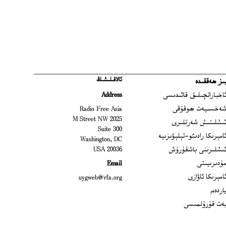
ئالاقىلىشىڭ
ىز ھەققىدە
Ope
اخباراتچىلىق قائىدىسى
Address
Open
ەخسىيەت ھوقۇقى
Radio Free Asia
2025 M Street NW
Op
ىشلىتىش شەرتلىرى
Suite 300
Opens
امېرىكا رادىئو-تېلېۋىزىيە
Washington, DC
ىشلىرىنى باشقۇرۇش
20036 USA
Opens in new window
ۇدىرىيىتى
Email
Opens in new window
امېرىكا ئاۋازى
uygweb@rfa.org
اردەم
ەت قۇرۇلمىسى