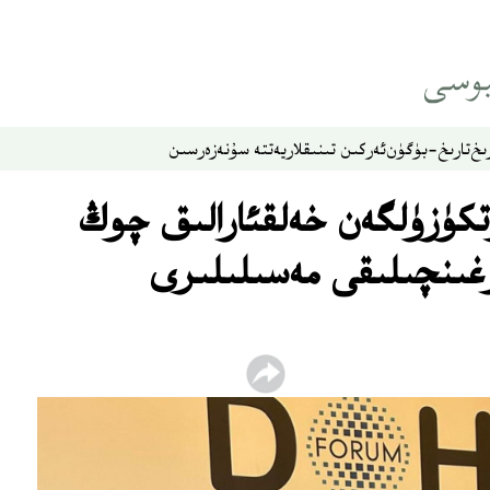
ىخ
تارىخ-بۈگۈن
ئەركىن تىنىقلار
يەتتە سۇ
نەزەر
سىن
تكۈزۈلگەن خەلقئارالىق چوڭ
رغىنچىلىقى مەسىلىلىرى