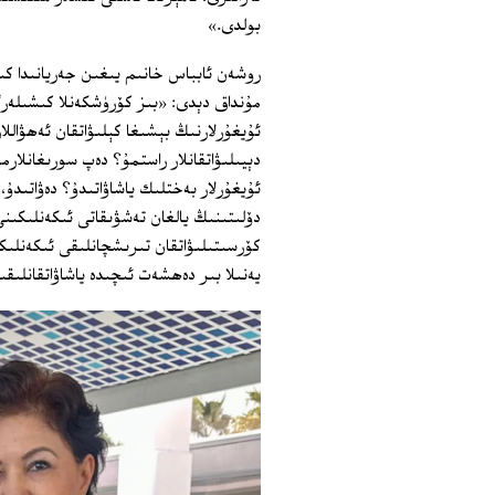
بولدى.»
روشەن ئابباس خانىم يىغىن جەريانىدا كىشى
مۇنداق دېدى: «بىز كۆرۈشكەنلا كىشىلەر
ئۇيغۇرلارنىڭ بېشىغا كېلىۋاتقان ئەھۋاللار
دېيىلىۋاتقانلار راستمۇ؟ دەپ سورىغانلار
ئۇيغۇرلار بەختلىك ياشاۋاتىدۇ؟ دەۋاتىدۇ
دۆلىتىنىڭ يالغان تەشۋىقاتى ئىكەنلىكىن
كۆرسىتىلىۋاتقان تىرىشچانلىقى ئىكەنلىك
يەنىلا بىر دەھشەت ئىچىدە ياشاۋاتقانلىق