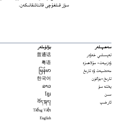
سۆز قىلغۇچى قاتناشقانىكەن.
سەھىپىلەر
بۆلۈملەر
تەپسىلىي خەۋەر
普通话
ۋەزىيەت- مۇلاھىزە
粤语
مەدەنىيەت ۋە تارىخ
မြန်မာ
تارىخ-بۈگۈن
한국어
يەتتە سۇ
ລາວ
سىن
ខ្មែរ
ئارخىپ
བོད་སྐད།
Tiếng Việt
English