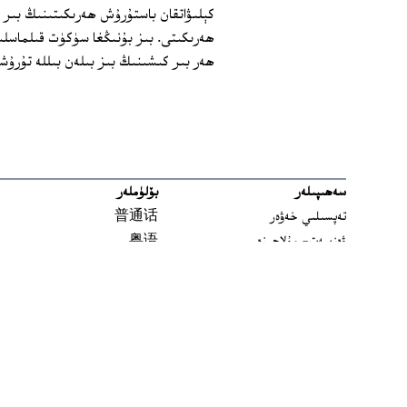
كېلىۋاتقان باستۇرۇش ھەرىكىتىنىڭ بىر 
ھەرىكىتى. بىز بۇنىڭغا سۈكۈت قىلماسلى
ھەر بىر كىشىنىڭ بىز بىلەن بىللە تۇرۇش
سەھىپىلەر
بۆلۈملەر
تەپسىلىي خەۋەر
普通话
ۋەزىيەت- مۇلاھىزە
粤语
مەدەنىيەت ۋە تارىخ
မြန်မာ
تارىخ-بۈگۈن
한국어
يەتتە سۇ
ລາວ
سىن
ខ្មែរ
ئارخىپ
བོད་སྐད།
Tiếng Việt