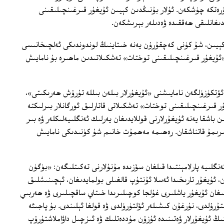
رەتكە چۈشكەن. ئۇلار بۇنىڭدىن كېيىن ئۇيغۇر قىرغىنچىلىقىنى
غانلىقى ھەققىدە ۋەدىلەر بېرىشكەن.
ىن كېيىن، شۇ كۈنى كەچقۇرۇن يەنە خىتاينىڭ لوندوندىكى ئەلچىخانىسى
 «ئۇيغۇر قىرغىنچىلىقىنى توختات» تەشكىلاتىدىن ماھىرە بۇ نامايىش
ئۆتكۈزۈلگەن نامايىشنى «ئۇيغۇرلار بىلەن بىللە تۇرۇش ھەرىكىتى»،
 قىرغىنچىلىقىنى توختات» تەشكىلاتى قاتارلىق ئورگانلار بىرلىكتە
ن باشقا يەنە ئۇيغۇرلارنى قوللايدىغان يەرلىك ئەنگلىيەلىكلەر ۋە بىر
لىرىمۇ قاتناشقان. رەھىمە مەھمۇت خانىم شۇ كۈنىدىكى نامايىش
 5-فېۋرال كۈنى ئەنگلىيە پارلامېنتىدا قىلغان سۆزىدە مۇنۇلارنى تەكىتلىگەن: «بۈگۈن
ا 28 يىل بولغان كۈن، ئۇيغۇر تارىخىدا ئەسلا ئۇنتۇپ قالغىلى بولمايدىغان، ئېچىنىشلىق
. 1997-يىلى 2-ئايدا مىڭلىغان ئۇيغۇر ياشلىرى غۇلجا كوچىلىرىدا خىتاي ساقچىلىرى ۋە ھەربىي
ۇرۇلدى، نۇرغۇن كىشىلەر ئۆلتۈرۈلدى ۋە قولغا ئېلىندى. بۇ پاجىئە
ىڭ ئۇيغۇرلار ۋەتىنىدە ئۇزۇن مۇددەتلىك ۋە ئىزچىل داۋاملاشتۇرۇپ