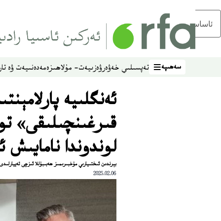
ئاساسلىق مەزمۇنغا ئاتلاڭ
سەھىپە
تەپسىلىي خەۋەر
ۋەزىيەت- مۇلاھىزە
مەدەنىيەت ۋە تار
سەھىپە
قىرغىنچىلىقى» تو
لوندوندا نامايىش ئ
بېرندىن ئىختىيارىي مۇخبىرىمىز ھەبىبۇللا ئىزچى تەييارلىدى
2025.02.06