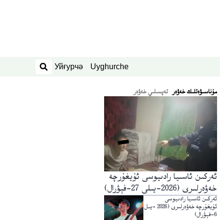
Уйғурчә
Uyghurche
ئىزدەش
ﻣﯘﻧﺎﺳﯩﯟﻩﺗﻠﯩﻚ ﺧﻪﯞﻩﺭ
تەپسىلىي خەۋەر
ئەركىن ئاسىيا رادىيوسى ئۇيغۇرچە
خەۋەرلىرى (2026-يىلى 27-فېۋرال)
ئەركىن ئاسىيا رادىيوسى
ئۇيغۇرچە خەۋەرلىرى (2026 -يىل
6-فېۋرال)