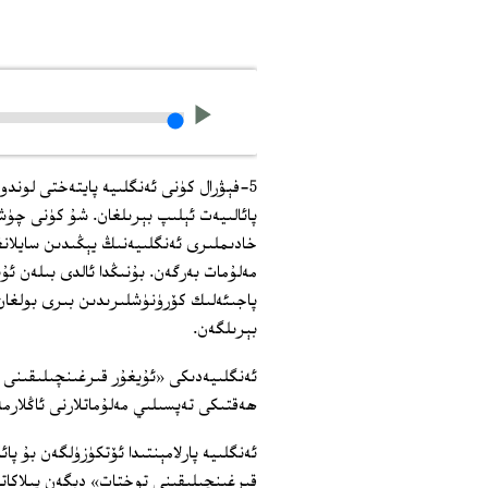
پائالىيەت ئېلىپ بېرىلغان. شۇ كۈنى چۈ
خادىملىرى ئەنگلىيەنىڭ يېڭىدىن سايلانغا
مەلۇمات بەرگەن. بۇنىڭدا ئالدى بىلەن ئ
بېرىلگەن.
ئەنگلىيەدىكى «ئۇيغۇر قىرغىنچىلىقىنى 
ھەقتىكى تەپسىلىي مەلۇماتلارنى ئاڭلارمەن
ئەنگلىيە پارلامېنتىدا ئۆتكۈزۈلگەن بۇ پائ
قىرغىنچىلىقىنى توختات» دېگەن پىلاكاتل