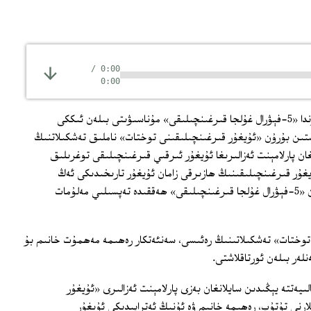
/
0:00
0:00
5-فېۋرال كۈنى ئەنگلىيە پايتەختى لوندوندا «5-فېۋرال غۇلجا قىرغىنچىلىقى» مۇناسىۋىتى بىلەن ئىككى
شتىن بۇرۇن «ئۇيغۇر قىرغىنچىلىقىنى توختات» ناملىق تەشكىلاتنىڭ
ن پارلامېنت ئەزالىرىغا ئۇيغۇر ئىرقىي قىرغىنچىلىقى توغرىلىق
ۇيغۇر قىرغىنچىلىقىنىڭ ھازىرقى زامان ئۇيغۇر تارىخىدىكى ئەڭ
پاجىئەلىك كۆرۈنۈشلىرىدىن بىرى بولغان «5-فېۋرال غۇلجا قىرغىنچىلىقى» ھەققىدە تەپسىلىي مەلۇمات
توختات» تەشكىلاتىنىڭ رەئىسى، سەنئەتكار رەھىمە مەھمۇت خانىم بۇ
لەر بىلەن ئورتاقلاشتى.
الىيەتتە يېڭىدىن سايلانغان بەزى پارلامېنت ئەزالىرى «ئۇيغۇر
ارنى تۇتۇپ، رەھىمە خانىم ۋە ئۇنىڭ ئەتراپىدىكى ئۇيغۇر