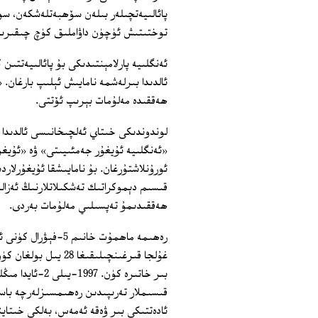
پائالىيەتچىلەر بىلەن سۆھبەتلەشكەن، سۈ
توختىتىش ئۈچۈن داۋاملىق كۈچ چىقىرىدى
ئەنگلىيە پارلامېنتىدىكى بۇ پائالىيەتت
ئالدىدا بىرلەشمە نامايىش ئېلىپ بارغان.
ھەققىدە مەلۇمات بېرىپ ئۆتتى.
لوندوندىكى خىتاي ئەلچىخانىسى ئالدىدا 
«ئەنگلىيە ئۇيغۇر جەمئىيىتى» ۋە «ئۇيغۇر
ئورۇنلاشتۇرغان. بۇ نامايىشقا ئۇيغۇرلاردى
قىسىم دېموكراتىك تەشكىلاتلارنىڭ ئەزا
ھەققىدىمۇ تەپسىلىي مەلۇمات بەردى.
رەھىمە ماھمۇت خانىم
غۇلجا قىرغىنچىلىقىغ
بىر خاتىرە كۈن
قىسىملار تەرىپىدىن رەھىمسىزلەرچە باست
ئادەتتىكى بىر ۋەقە ئەمەس، بەلكى خىتاين