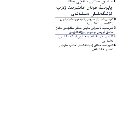
1
.
سابىق خىتاي ساقچى جاڭ
يابونىڭ خوتەن خانئېرىقتا ۋەزىپە
ئۆتىگەنلىكى دەلىللەندى
2
.
ئەركىن ئاسىيا رادىيوسى ئۇيغۇرچە خەۋەرلىرى
(2026-يىل 31-ئىيۇل)
3
.
گېرمانىيە ئاخباراتى سابىق خىتاي ساقچىسى بىلەن
سابىق ئۇيغۇر تۇتقۇننى يۈزلەشتۈردى
4
.
ئادريان زېنز: خىتايدا مەجبۇرىي ئەمگەك كۆلىمى
يەنىلا زور
5
.
ئامېرىكىدا خىتاي زىيانكەشلىكى خاتىرە سارىيى
تەسىس قىلىنماقچى