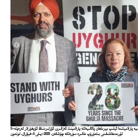
5-فېۋرال غۇلجا قىرغىنچىلىقى مۇناسىۋىتى بىلەن ئەنگلىيە پارلامېنتىدا ئېلىپ بېرىلغان پائالىيەتتە پارلامېنت ئەزالىرى ئۆزلىرىنىڭ ئۇيغۇرلار تەرەپتە
تۇرىدىغانلىقىنى بىلدۈرۈپ خاتىرە سۈرەتكە چۈشكەن. 2025-يىلى 5-فېۋرال، لوندون