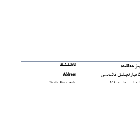
ئالاقىلىشىڭ
ىز ھەققىدە
Ope
اخباراتچىلىق قائىدىسى
Address
Open
ەخسىيەت ھوقۇقى
Radio Free Asia
2025 M Street NW
Op
ىشلىتىش شەرتلىرى
Suite 300
Opens
امېرىكا رادىئو-تېلېۋىزىيە
Washington, DC
ىشلىرىنى باشقۇرۇش
20036 USA
Opens in new window
ۇدىرىيىتى
Email
Opens in new window
امېرىكا ئاۋازى
uygweb@rfa.org
اردەم