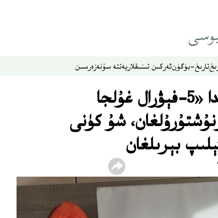
ىخ
تارىخ-بۈگۈن
ئەركىن تىنىقلار
يەتتە سۇ
نەزەر
سىن
ئەنگلىيە پارلامېنتىدا «5-فېۋرال غۇلجا
نۇشتۇرۇلغان، شۇ كۈنى
ېلىپ بېرىلغان