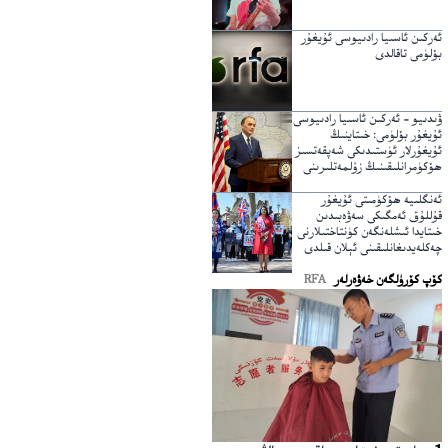
ئەركىن ئاسىيا رادىيوسى ئۇيغۇر
بۆلۈمى تاقالدى
ۋىدىيو – ئەركىن ئاسىيا رادىيوسى
ئۇيغۇر بۆلۈمى: خىتاينىڭ
ئۇيغۇرلار ئۈستىدىكى شەپقەتسىز
ھۆكۈمرانلىقىنىڭ زۇلمەتلىرىنى
يېرىپ ئۆتكۈچى نۇر
ئەنگلىيە ھۆكۈمىتى ئۇيغۇر
قۇللۇق ئەمگىكى سەۋەبىدىن
خىتايدا ئىشلەنگەن كۈنتاختىلارنى
چەكلەيدىغانلىقىنى ئېلان قىلدى
كۆپ كۆرۈلگەن خەۋەرلەر
RFA
تۇرىدىغانلىقىنى بىلدۈرۈپ خاتىرە سۈرەتكە چۈشكەن. 2025-يىلى 5