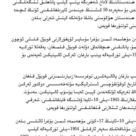
1-يىلى 12-ئاينىڭ 20-كۈنى ھىندىستاننىڭ لاداخ شەھرىگە يېتىپ كېلىپ پاناھلىق تىلىگەنلىكىنى
ئوتتۇرىغا قويغان ئەركىن ئالپتېكىن ئەپەندى بۇ سەپەردە 50 كىشىنىڭ جېنىدىن ئايرىلغانلىقىنى ئۇنىڭ ئىچىدە
 ھىندىستان ھۆكۈمىتى باشقا دۆلەتكە كېتىش شەرتى بىلەن
ىنى ئوتتۇرىغا قويدى.
ەن مۇھاممەد ئىمىن بۇغرا مۇساپىر ئۇيغۇرلارنى قوبۇل قىلىشى ئۈچۈن
، پانالىقىنى ھىچقانداق دۆلەت قوبۇل قىلمىغان، پەقەتلا تۈركىيە
1852 كۆچمەننى قوبۇل قىلغان. ئۇلار 1954-يىلى تۈركىيەگە يېتىپ بارغان. ئەركىن ئالىپتېكىن ئەپەندى بۇ
پ بارغان پائالىيەتلىرى توغرىسىدا زىيارىتىمىزنى قوبۇل قىلغان
 تارىخ ئوقۇتقۇچىسى ئىستراتېگىيە مۇتەخەسسىسى دوكتور ئەركىن
 تەرەپكە ئۆتكەندىن كېيىن ئەيسا يۈسۈپ ئالىپتېكىن، مەسۇت
ئەپەندى ۋە مۇھاممەد ئىمىن بۇغرا قاتارلىقلارنىڭ 1945-يىلى 10-ئايدا ۋەتىنىگە قايتقانلىقىنى، شەرقىي
ىدىغان ئىشلارنى قىلغانلىقىنى ئوتتۇرىغا قويدى.
ئەيسا يۈسۈپ ئالىپتېكىن ئائىلىسى 1949-يىلى 10-ئاينىڭ 17-كۈنى مۇھەممەد ئىمىن بۇغرا ئائىلىسى بىلەن
بىرلىكتە ئۈرۈمچىدىن يولغا چىقىپ، ئۇزۇن مۇشاقەتلىك سەپەر ئارقىلىق 1954-يىلى تۈركىيەگە كېلىپ