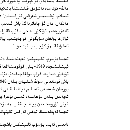
قىلىشقا باشلايدۇ. بۇ گېزىت ۋە جۇرناللار
كەڭ-كۆلەمدە تەشۋىق قىلىنىشقا باشلايدۇ
ئىسلام، ۋەتىنىمىز شەرقىي تۈركىستان’ د
كەتكەن. مەن ئۇ چا
ئابدۇررەھىم ئۆتكۈر، ھاجى ياقۇپ قاتارلى
ئۇلارغا بولغان سۆيگۈنى كۈچەيتىدۇ. بۇل
تەشۋىقاتىمۇ كۈچىيىپ كېتىدۇ. "
ئەيسا يۈسۈپ ئالىپتېكىن ئەپەندىنىڭ «
ئېيتىلىشىچە، 1949-يىلى 
ئۇيغۇر دىيارىغا قاراپ يولغا چىقىدۇ. بۇ
بورخان شەھىدى تەسلىم بولغانلىقىنى ئېلا
كۈنى ئۈرۈمچىدىن يولغا چىققان. مەسۇت س
ئەيسا ئەپەندىنىڭ ئوغلى ئەركىن ئالپتېك