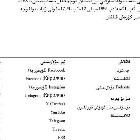
ئولتۇراقلاشقان. ئەيسا ئەپەندى 1960-يىلى ئىستانبۇلدا شەرقىي تۈركىستان كۆچمەنلەر جەمئىيىتىنى، 1985-
يىلى شەرقىي تۈركىستان ۋەخپىنى قۇرغان. ئەيسا ئەپەندى 1995-يىلى 12-ئاينىڭ 17-كۈنى ۋاپات بولغۇچە
سىز كۈرەش قىلغان.
ئاڭلاش
تور مۇلازىمىتى
ب
ns in new window
چاستوتا
Faceboook (ئۇيغۇرچە)
ئ
s in new window
ئاڭلىتىشلار
Facebook (Кирилчә)
ش
ens in new window
Podcasts مۇلازىمىتى
Instagram (ئۇيغۇرچە)
ئ
 in new window
Instagram (Кирилчә)
ئ
بىز بۇ يەردە
Opens in new window
X (Twitter)
ئ
Opens in new window
توسۇقلىرىدىن ئۆتۈش قوراللىرى
Opens in new window
YouTube
م
ئالاقىلىشىڭ
Opens in new window
Telegram
ئ
Opens in new window
Threads
ي
RSS
ب