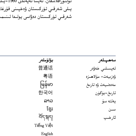
شەرقىي تۈركىستان دەۋاسى يولىدا تىنىم
سەھىپىلەر
بۆلۈملەر
تەپسىلىي خەۋەر
普通话
ۋەزىيەت- مۇلاھىزە
粤语
مەدەنىيەت ۋە تارىخ
မြန်မာ
تارىخ-بۈگۈن
한국어
يەتتە سۇ
ລາວ
سىن
ខ្មែរ
ئارخىپ
བོད་སྐད།
Tiếng Việt
English