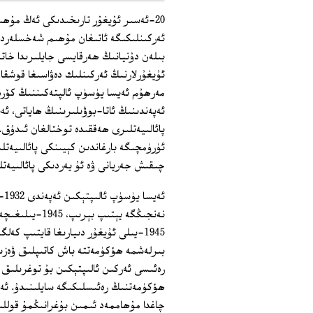
بىلەن دۇنيانىڭ ھەرقايسى جايلىرىدا خات
ئۇيغۇرلارنىڭ ئەركىنلىك دەۋاسىغا قوشقا
مەرھۇم ئەيسا يۈسۈپ ئالپتەكىننىڭ كۆرەش
ئەپەندىنىڭ ئاتا-بوۋىلىرىنىڭ ھاياتى، ئە
چىقىش جەريانى ۋە ئۇ يەردىكى پائالىيەت
ئە
نەنجىڭگە يېتى
بىرلەشمە ھۆكۈمەتتە باش كاتىپلىق ۋەزىپ
ھۆكۈمەتنىڭ رەئىسلىكىگە سايلىنىدۇ. ئەي
چاغدا مۇھاممەد ئىمىن بۇغرانىڭمۇ قوللى