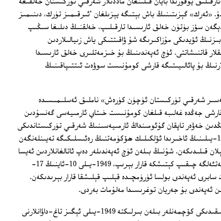
 ئارقىلىق يۇقۇرىدا بايان قىلىنغان ماددىلار شەرقىي تۈركىستان خەلقىغە
. «ئەرك» گېزىتىنىڭ باش بېتىگە يېزىلغان ‘ئىرقىمىز تۈرك، دىنىمىز
ېگەن سۆز بۈتۈن خەلق ئارىسىدا تارقىلىپ، خەلقنىڭ دىلىغا سىڭىپ
غلاردا 12 ياش ئىدىم، بىزنىڭ ئۆيدىكى مۇزاكىرىگە شۇ ۋاقىتتىكى ياش زىيالىلاردىن
قلار قاتنىشاتتى. ئۈچ ئەپەندىنىڭ بۇ خىزمەتلىرى خەلق ئارىسىدا
ارنىڭ بۇ پائالىيىتىگە قارشى كومۇنىست سوۋەت ئىتتىپاقىنىڭ
ئەسىر شەرقىي تۈركىستان ئۈچۈن كۈرەش» ناملىق ئەسلىمىسىدە
گۇئومىنداڭغا قارشى جەڭدە غەلىبە قىلغان كومۇنىست خىتاي ئارمىيەسى گەنسۇدىن
نىڭدىن خەۋەر تاپقان گۇئومىنداڭ ئارمىيەسىنىڭ شەرقىي تۈركىستاندىكى
باش قوماندانى سوڭ شىلىيەن بىلەن 1948-يىلىنىڭ ئاخىرىدا ئۆلكىلىك ھۆكۈمەتنىڭ رەئىسلىكىگە تەيىنلەنگەن
ن قىلىدىكەن. شۇنىڭ بىلەن ئۈچ ئەپەندىلەر دەپ ئاتالغانلاردىن ئەيسا
ئەپەندى بىلەن مۇھاممەد ئەمىن بۇغرا چەتئەلگە چىقىپ كېتىشكە قارار بېرىپ، 1949-يىلى 10-ئاينىڭ 17-
ابرى ئەپەندى بولسا ئۈرۈمچىدە قېلىپ قېلىشقا قارار بېرىدىكەن.
ىن ئەپەندى بۇ جەريان توغرىسىدا مەلۇمات بەردى.
دادىسى ئەيسا يۈسۈپ ئالىپتېكىن باشچىلىقىدىكى كۆچمەنلەر بىلەن بىرلىكتە 1949-يىلى ئېگىز تاغ-داۋانلارنى