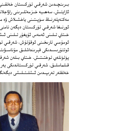
بىرىنچىدىن شەرقىي تۈركىستان خەلقىنى،
ئازايتىش، سەھىيە خىزمەتلىرىنى راۋاجلا
مەكتەپلەرنىڭ سۈپىتىنى ياخشىلاش ۋە م
ئورنىغا شەرقىي تۈركىستان دېگەن نامنى 
خىتاي تىلىنى ئەمەس ئۇيغۇر تىلىنى ئىشل
ئومۇمىي تارىخىنى ئوقۇتۇش، شەرقىي تۈرك
ئوتتۇرىسىدىكى قېرىنداشلىق مۇناسىۋىت
پۈتۈنلەي توختىتىش. خىتاي بىلەن شەرقى
قىلماسلىق. شەرقىي تۈركىستاندىكى يەر 
خەلقلەر تەرىپىدىن ئىشلىتىلىشى دېگەنگە