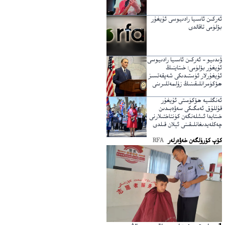
ئەركىن ئاسىيا رادىيوسى ئۇيغۇر
بۆلۈمى تاقالدى
ۋىدىيو – ئەركىن ئاسىيا رادىيوسى
ئۇيغۇر بۆلۈمى: خىتاينىڭ
ئۇيغۇرلار ئۈستىدىكى شەپقەتسىز
ھۆكۈمرانلىقىنىڭ زۇلمەتلىرىنى
يېرىپ ئۆتكۈچى نۇر
ئەنگلىيە ھۆكۈمىتى ئۇيغۇر
قۇللۇق ئەمگىكى سەۋەبىدىن
خىتايدا ئىشلەنگەن كۈنتاختىلارنى
چەكلەيدىغانلىقىنى ئېلان قىلدى
كۆپ كۆرۈلگەن خەۋەرلەر
RFA