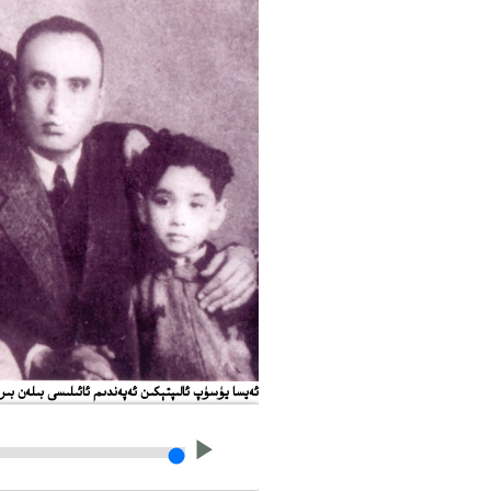
ئەيسا يۈسۈپ ئالىپتېكىن ئەپەندىم ئائىلىسى بىلەن بىر