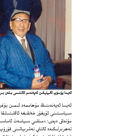
ئەيسا يۈسۈپ ئالىپتېكىن ئەپەندىم ئائىلىسى بىلەن بىر
ئەيسا ئەپەندىنىڭ مۇھاممەد ئىمىن بۇغر
سىياسىتىنى ئۇيغۇر خەلقىغە ئاڭلىتىشقا 
مۇنداق دېدى: «مىللىي سىياسەت ئاساسىد
تەھرىرلىكىدە ئالتاي نەشرىياتىنى قۇرۇپ