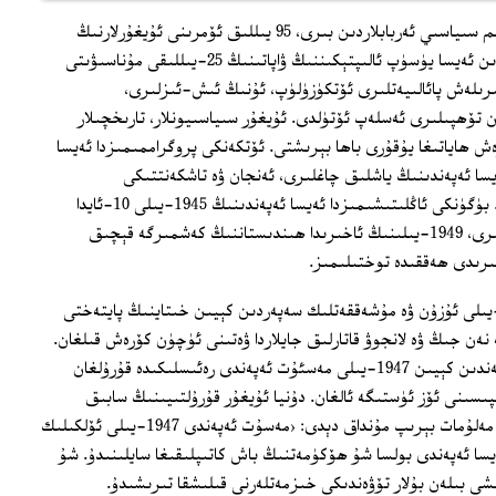
20-ئەسىر ئۇيغۇر تارىخىدىكى ئەڭ مۇھىم سىياسىي ئەربابلاردىن بىرى، 95 يىللىق ئۆمرىنى ئۇيغۇرلارنىڭ
ئەركىنلىكىگە ئاتىغان مۇھىم شەخسلەردىن ئەيسا يۈسۈپ ئالىپتېكىننىڭ ۋاپاتىنىڭ 25-يىللىقى مۇناسىۋىتى
ىرىلەش پائالىيەتلىرى ئۆتكۈزۈلۈپ، ئۇنىڭ ئىش-ئىزلىرى،
ن تۆھپىلىرى ئەسلەپ ئۆتۈلدى. ئۇيغۇر سىياسىيونلار، تارىخچىلار
 ھاياتىغا يۇقۇرى باھا بېرىشتى. ئۆتكەنكى پروگراممىمىزدا ئەيسا
يسا ئەپەندىنىڭ ياشلىق چاغلىرى، ئەنجان ۋە تاشكەنتتىكى
پائالىيەتلىرى ھەققىدە توختالغان ئىدۇق. بۈگۈنكى ئاڭلىتىشىمىزدا ئەيسا ئەپەندىنىڭ 1945-يىلى 10-ئايدا
ئۈرۈمچىگە بارغاندىن كېيىنكى پائالىيەتلىرى، 1949-يىلىنىڭ ئاخىرىدا ھىندىستاننىڭ كەشمىرگە قېچىق
لىرىدى ھەققىدە توختىلىمىز.
يسا يۈسۈپ ئالىپتېكىن ئەپەندى 1932-يىلى ئۇزۇن ۋە مۇشەققەتلىك سەپەردىن كېيىن خىتاينىڭ پايتەختى
پ بېرىپ، 1945-يىلىغىچە نەن جىڭ ۋە لانجوۋ قاتارلىق جايلاردا ۋەتىنى ئۈچۈن كۆرەش قىلغان.
1945-يىلى ئۇيغۇر دىيارىغا قايتىپ كەلگەندىن كېيىن 1947-يىلى مەسئۇت ئەپەندى رەئىسلىكىدە قۇرۇلغان
ىسىنى ئۆز ئۈستىگە ئالغان. دۇنيا ئۇيغۇر قۇرۇلتىيىنىڭ سابىق
رەئىسى ئەركىن ئالىپتېكىن بۇ توغرىلىق مەلۇمات بېرىپ مۇنداق دېدى: ‹مەسۇت ئەپەندى 1947-يىلى ئۆلكىلىك
سا ئەپەندى بولسا شۇ ھۆكۈمەتنىڭ باش كاتىپلىقىغا سايلىنىدۇ. شۇ
شى بىلەن بۇلار تۆۋەندىكى خىزمەتلەرنى قىلىشقا تىرىشىدۇ.