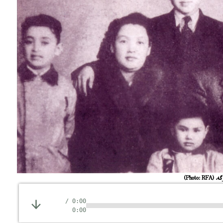
گە.
(Photo: RFA)
/
0:00
0:00