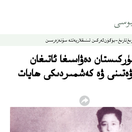
ىخ
تارىخ-بۈگۈن
ئەركىن تىنىقلار
يەتتە سۇ
نەزەر
سىن
ركىستان دەۋاسىغا ئاتىغان
ۋەتىنى ۋە كەشمىردىكى ھايات