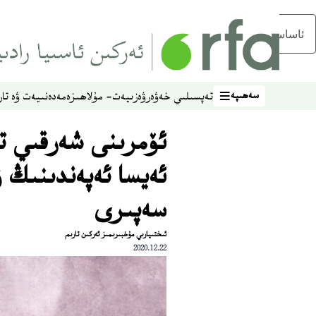
ئاساسلىق مەزمۇنغا ئاتلاڭ
سەھىپە
تەپسىلىي خەۋەر
ۋەزىيەت- مۇلاھىزە
مەدەنىيەت ۋە تار
سەھىپە
ئۆمرىنى شەرقىي تۈ
ئەيسا ئەپەندىنىڭ 
سەپىرى
ئىختىيارىي مۇخبىرىمىز ئەركىن تارىم
2020.12.22