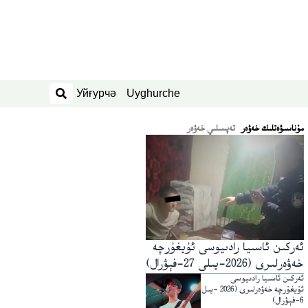
Уйғурчә
Uyghurche
ئىزدەش
ﻣﯘﻧﺎﺳﯩﯟﻩﺗﻠﯩﻚ ﺧﻪﯞﻩﺭ
تەپسىلىي خەۋەر
ئەركىن ئاسىيا رادىيوسى ئۇيغۇرچە
خەۋەرلىرى (2026-يىلى 27-فېۋرال)
ئەركىن ئاسىيا رادىيوسى
ئۇيغۇرچە خەۋەرلىرى (2026 -يىل
6-فېۋرال)