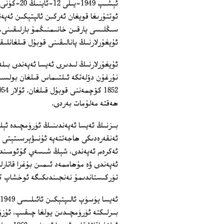
ئېشىپ 949
سىڭلىسى يارقىن خانىمنىڭمۇ بارلىقىنى،
ئۇيغۇرلارنىڭ پانالىقىنى قوبۇل قىلغانلىق
ئۇيغۇرلارنىڭ لىدىرى ئەيسا ئەپەندى بىل
نۇرغۇن دۆلەتكە ئىلتىماس قىلغان بولسىمۇ
ھەقتە مەلۇمات بەردى.
بىزنىڭ ئەيسا ئەپەندىنىڭ ئۈرۈمچىدە ئېلى
ئەنقەرەدىكى ھاجەتتەپە ئۇنىۋېرسىتېتى
ئەكرەم ئەپەندى، شېڭ شىسەي گۇئومىنداڭ
تۈركىستاندىمۇ نەنجىندىكىگە ئوخشاپ كېت