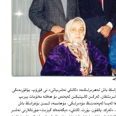
گە.
انىڭ باش تەھرىرلىكىدە «ئالتاي نەشرىياتى» نى قۇرۇپ، يۇقۇرىدىكى
تىرىشقان. ئەركىن ئالىپتېكىن ئەپەندى بۇ ھەقتە مەلۇمات بېرىپ
ا ئەيسا ئەپەندىنىڭ مۇدىرلىكى، مۇھاممەد ئىمىن بۇغرانىڭ باش
، «ئەرك، يالقۇن، يۇرت، ئالتاي» دېگەندەك گېزىت-جۇرناللارنى نەشىر