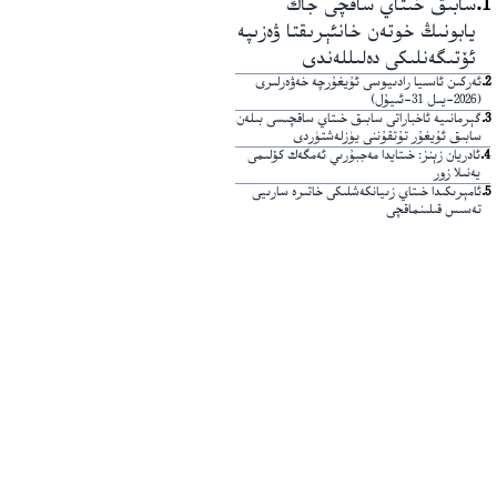
1
.
سابىق خىتاي ساقچى جاڭ
يابونىڭ خوتەن خانئېرىقتا ۋەزىپە
ئۆتىگەنلىكى دەلىللەندى
2
.
ئەركىن ئاسىيا رادىيوسى ئۇيغۇرچە خەۋەرلىرى
(2026-يىل 31-ئىيۇل)
3
.
گېرمانىيە ئاخباراتى سابىق خىتاي ساقچىسى بىلەن
سابىق ئۇيغۇر تۇتقۇننى يۈزلەشتۈردى
4
.
ئادريان زېنز: خىتايدا مەجبۇرىي ئەمگەك كۆلىمى
يەنىلا زور
5
.
ئامېرىكىدا خىتاي زىيانكەشلىكى خاتىرە سارىيى
تەسىس قىلىنماقچى