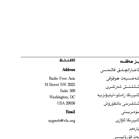
ئالاقىلىشىڭ
ىز ھەققىدە
Ope
اخباراتچىلىق قائىدىسى
Address
Open
ەخسىيەت ھوقۇقى
Radio Free Asia
2025 M Street NW
Op
ىشلىتىش شەرتلىرى
Suite 300
Opens
امېرىكا رادىئو-تېلېۋىزىيە
Washington, DC
ىشلىرىنى باشقۇرۇش
20036 USA
Opens in new window
ۇدىرىيىتى
Email
Opens in new window
امېرىكا ئاۋازى
uygweb@rfa.org
اردەم
ەت قۇرۇلمىسى