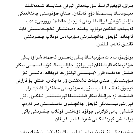
بىراق، ئۇيغۇرلارنىڭ سۇرىيەدىكى ئورنى خىتاينىڭ شىددەتلىك
دىپلوماتىك بېسىمىغا دۇچ كەلگەن. خىتاي ھۆكۈمىتى چەتئەلدىكى
بارلىق ئۇيغۇر قوراللىقلىرىنى ئىزچىل ھالدا «تېررورچى» دەپ
ئەيىبلەپ كەلگەن بولۇپ، يېقىندا دەمەشتىكى ئەلچىخانىسىنى قايتا
ئاچقاندا، ئۇيغۇر جەڭچىلىرىنى سۈرىيەدىن قوغلاپ چىقىرىشنى
قاتتىق تەلەپ قىلغان.
بولۇپمۇ، ب د ت سۇرىيەنىڭ يېڭى رەھبىرى ئەھمەد شارا ۋە يېڭى
ھۆكۈمەتكە قارىتىلغان تېررورلۇق جازالىرىنىڭ كۆپ قىسمىنى بىكار
قىلىش ھەققىدە قارار لايىھىسىنى ئوتتۇرىغا قويغاندا، دائىمىي ئەزا
سۈپىتىدىكى خىتاي بېلەت تاشلاشتىن ۋاز كەچكەن. خىتاي بۇ قارارنى
ئوچۇق تەنقىد قىلىپ، سۇرىيە ھۆكۈمىتى خەلقئارانىڭ ئېتىراپ
قىلىشىغا ۋە جازانىڭ بىكار قىلىنىشىغا ئېرىشىشتىن ئىلگىرى، ئۆز
تېررىتورىيىسىدىكى ئۇيغۇر جەڭچىلىرى مەسىلىسىنى بىر تەرەپ
قىلىشى، يەنى ئۇلارنى چوقۇم دۆلەتتىن قوغلاپ چىقىرىشى ياكى
يوقىتىشى كېرەكلىكىنى شەرت قىلىپ قويغان.
سۇرىيەدىكى ئۇيغۇرلار بولسا ئۆزلىرىنىڭ پۇقرالارنى نىشانلايدىغان