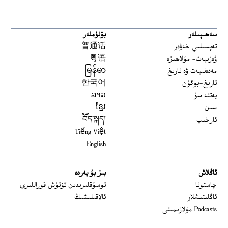
سەھىپىلەر
بۆلۈملەر
تەپسىلىي خەۋەر
普通话
ۋەزىيەت- مۇلاھىزە
粤语
مەدەنىيەت ۋە تارىخ
မြန်မာ
تارىخ-بۈگۈن
한국어
يەتتە سۇ
ລາວ
سىن
ខ្មែរ
ئارخىپ
བོད་སྐད།
Tiếng Việt
English
ئاڭلاش
بىز بۇ يەردە
 window
چاستوتا
توسۇقلىرىدىن ئۆتۈش قوراللىرى
ئاڭلىتىشلار
ئالاقىلىشىڭ
Podcasts مۇلازىمىتى