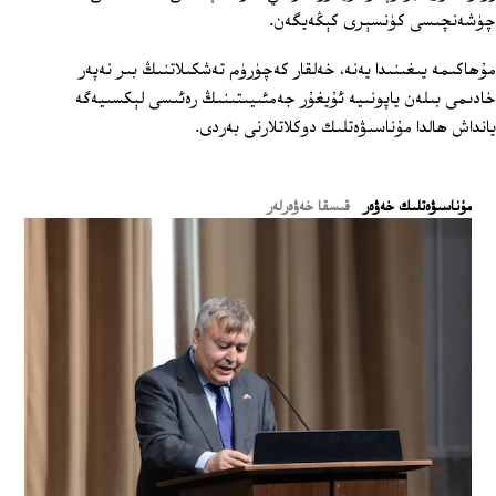
چۈشەنچىسى كۈنسېرى كېڭەيگەن.
مۇھاكىمە يىغىنىدا يەنە، خەلقار كەچۈرۈم تەشكىلاتنىڭ بىر نەپەر
خادىمى بىلەن ياپونىيە ئۇيغۇر جەمئىيىتىنىڭ رەئىسى لېكسىيەگە
يانداش ھالدا مۇناسىۋەتلىك دوكلاتلارنى بەردى.
ﻣﯘﻧﺎﺳﯩﯟﻩﺗﻠﯩﻚ ﺧﻪﯞﻩﺭ
قىسقا خەۋەرلەر