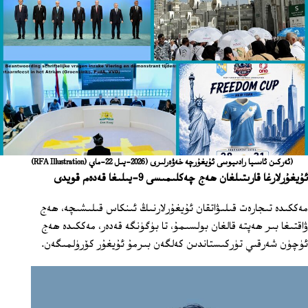
(ئەركىن ئاسىيا رادىيوسى ئۇيغۇرچە خەۋەرلىرى (2026-يىل 22-ماي
(RFA Illustration)
ئۇيغۇرلارغا قارىتىلغان ھەج چەكلىمىسى 9-يىلىغا قەدەم قويدى
مەككىدە تىجارەت قىلىۋاتقان ئۇيغۇرلارنىڭ ئىنكاس قىلىشىچە، ھەج
ۋاقتىغا بىر ھەپتە قالغان بولسىمۇ، تا بۈگۈنگە قەدەر، مەككىدە ھەج
ئۈچۈن شەرقىي تۈركىستاندىن كەلگەن بىرمۇ ئۇيغۇر كۆرۈلمىگەن.