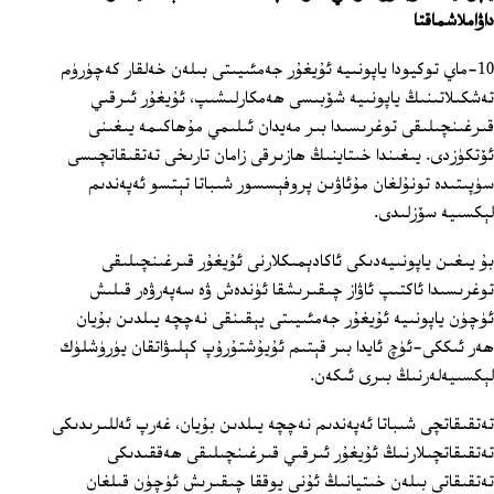
داۋاملاشماقتا
10-ماي توكيودا ياپونىيە ئۇيغۇر جەمئىيىتى بىلەن خەلقار كەچۈرۈم
تەشكىلاتىنىڭ ياپونىيە شۆبىسى ھەمكارلىشىپ، ئۇيغۇر ئىرقىي
قىرغىنچىلىقى توغرىسىدا بىر مەيدان ئىلىمي مۇھاكىمە يىغىنى
ئۆتكۈزدى. يىغىندا خىتاينىڭ ھازىرقى زامان تارىخى تەتقىقاتچىسى
سۈپىتىدە تونۇلغان مۇئاۋىن پروفېسسور شىباتا تېتسو ئەپەندىم
لېكسىيە سۆزلىدى.
بۇ يىغىن ياپونىيەدىكى ئاكادېمىكلارنى ئۇيغۇر قىرغىنچىلىقى
توغرىسىدا ئاكتىپ ئاۋاز چىقىرىشقا ئۈندەش ۋە سەپەرۋەر قىلىش
ئۈچۈن ياپونىيە ئۇيغۇر جەمئىيىتى يېقىنقى نەچچە يىلدىن بۇيان
ھەر ئىككى-ئۈچ ئايدا بىر قېتىم ئۇيۇشتۇرۇپ كېلىۋاتقان يۈرۈشلۈك
لېكسىيەلەرنىڭ بىرى ئىكەن.
تەتقىقاتچى شىباتا ئەپەندىم نەچچە يىلدىن بۇيان، غەرپ ئەللىرىدىكى
تەتقىقاتچىلارنىڭ ئۇيغۇر ئىرقىي قىرغىنچىلىقى ھەققىدىكى
تەتقىقاتى بىلەن خىتيانىڭ ئۇنى يوققا چىقىرىش ئۈچۈن قىلغان