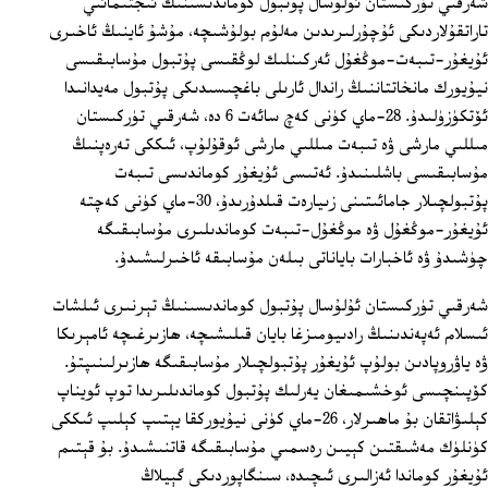
شەرقىي تۈركىستان ئۇلۇسال پۇتبول كوماندىسىنىڭ ئىجتىمائىي
تاراتقۇلاردىكى ئۇچۇرلىرىدىن مەلۇم بولۇشىچە، مۇشۇ ئاينىڭ ئاخىرى
ئۇيغۇر-تىبەت-موڭغۇل ئەركىنلىك لوڭقىسى پۇتبول مۇسابىقىسى
نيۇيورك مانخاتتاننىڭ راندال ئارىلى باغچىسىدىكى پۇتبول مەيدانىدا
ئۆتكۈزۈلىدۇ. 28-ماي كۈنى كەچ سائەت 6 دە، شەرقىي تۈركىستان
مىللىي مارشى ۋە تىبەت مىللىي مارشى ئوقۇلۇپ، ئىككى تەرەپنىڭ
مۇسابىقىسى باشلىنىدۇ. ئەتىسى ئۇيغۇر كوماندىسى تىبەت
پۇتبولچىلار جامائىتىنى زىيارەت قىلدۇرىدۇ، 30-ماي كۈنى كەچتە
ئۇيغۇر-موڭغۇل ۋە موڭغۇل-تىبەت كوماندىلىرى مۇسابىقىگە
چۈشىدۇ ۋە ئاخبارات باياناتى بىلەن مۇسابىقە ئاخىرلىشىدۇ.
شەرقىي تۈركىستان ئۇلۇسال پۇتبول كوماندىسىنىڭ تېرنىرى ئىلشات
ئىسلام ئەپەندىنىڭ رادىيومىزغا بايان قىلىشىچە، ھازىرغىچە ئامېرىكا
ۋە ياۋروپادىن بولۇپ ئۇيغۇر پۇتبولچىلار مۇسابىقىگە ھازىرلىنىپتۇ.
كۆپىنچىسى ئوخشىمىغان يەرلىك پۇتبول كوماندىلىرىدا توپ ئويناپ
كېلىۋاتقان بۇ ماھىرلار، 26-ماي كۈنى نيۇيوركقا يېتىپ كېلىپ ئىككى
كۈنلۈك مەشىقتىن كېيىن رەسمىي مۇسابىقىگە قاتنىشىدۇ. بۇ قېتىم
ئۇيغۇر كوماندا ئەزالىرى ئىچىدە، سىنگاپوردىكى گېيلاڭ