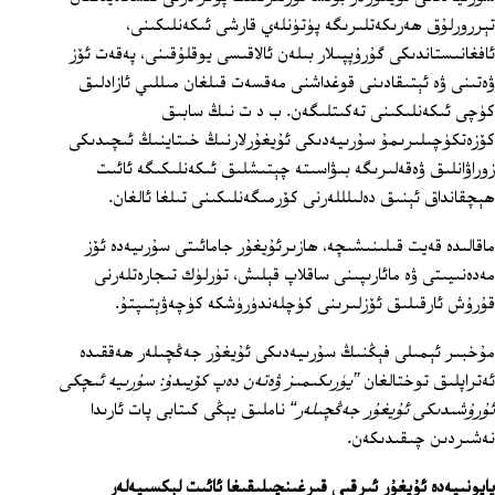
تېررورلۇق ھەرىكەتلىرىگە پۈتۈنلەي قارشى ئىكەنلىكىنى،
ئافغانىستاندىكى گۇرۇپپىلار بىلەن ئالاقىسى يوقلۇقىنى، پەقەت ئۆز
ۋەتىنى ۋە ئېتىقادىنى قوغداشنى مەقسەت قىلغان مىللىي ئازادلىق
كۈچى ئىكەنلىكىنى تەكىتلىگەن. ب د ت نىڭ سابىق
كۆزەتكۈچىلىرىمۇ سۇرىيەدىكى ئۇيغۇرلارنىڭ خىتاينىڭ ئىچىدىكى
زوراۋانلىق ۋەقەلىرىگە بىۋاسىتە چېتىشلىق ئىكەنلىكىگە ئائىت
ھېچقانداق ئېنىق دەلىلللەرنى كۆرمىگەنلىكىنى تىلغا ئالغان.
ماقالىدە قەيت قىلىنىشىچە، ھازىرئۇيغۇر جامائىتى سۇرىيەدە ئۆز
مەدەنىيىتى ۋە مائارىپىنى ساقلاپ قېلىش، تۈرلۈك تىجارەتلەرنى
قۇرۇش ئارقىلىق ئۆزلىرىنى كۈچلەندۈرۈشكە كۈچەۋېتىپتۇ.
مۇخبىر ئېمىلى فېڭنىڭ سۇرىيەدىكى ئۇيغۇر جەڭچىلەر ھەققىدە
ئەتراپلىق توختالغان
”يۈرىكىمىز ۋەتەن دەپ كۆيىدۇ: سۇرىيە ئىچكى
ئۇرۇشىدىكى ئۇيغۇر جەڭچىلەر“
ناملىق يېڭى كىتابى پات ئارىدا
نەشىردىن چىقىدىكەن.
ياپونىيەدە ئۇيغۇر ئىرقىي قىرغىنچىلىقىغا ئائىت لېكسىيەلەر