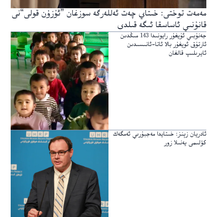
مەمەت توختى: خىتاي چەت ئەللەرگە سوزغان ”ئۇزۇن قولى“نى
قانۇنىي ئاساسقا ئىگە قىلدى
جەنۇبىي ئۇيغۇر رايونىدا 143 مىڭدىن
ئارتۇق ئويغۇر بالا ئاتا-ئانىسىدىن
ئايرىلىپ قالغان
ئادريان زېنز: خىتايدا مەجبۇرىي ئەمگەك
كۆلىمى يەنىلا زور