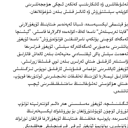
تەشۋىقاتلىرى ۋە ئاشكارىلنىپ كەتكەن ئىچكى ھۆججەتلىرىنى
كۆپلەپ سېلىشتۇرۇش ۋە ئانالىز قىلىش بىلەن شۇغۇللانغان.
بۇ قېتىمقى لېكسىيەسىدە، شىباتا ئەپەندىم خىتاينىڭ ئۇيغۇرلارنى
”قايتا تەربىيىلەش“ نامىدا كەڭ-كۆلەمدە لاگرلارغا قامىشى، ”ئېشىنچا
ئەمگەك كۈچىنى يۆتكەپ نامراتلىقتىن قۇتۇلدۇرۇش“ نامىدا ئۇيغۇر
ياشلىرىنى مەجبۇرىي ئەمگەكلەرگە سېلىشى، ئۇيغۇر قىزلىرىغا
تەھدىت سېلىش ياكى ئېقتىسادىي مەنپەئەت بىلەن ئالداش قاتارلىق
ۋاسىتىلەر ئارقىلىق خىتاي ئەرلىرى بىلەن توي قىلىشقا زورلىشى،
ئۇيغۇر ئاياللىرىنى تۇغماس قىلىۋېتىش ئارقىلىق نوپۇس تىزگىنلىشى
قاتارلىق تېمىلاردا ئۆزىنىڭ تەتقىقات نەتىجىلىرىنى ئوتتۇرىغا قويۇپ،
خىتاي ھۆكۈمىتى تەشۋىقاتىنىڭ ساختىلىقلىقلىرىنى ئېچىپ
تاشلىدى.
ئىگىلىنىشىچە، ئۇيغۇر مەسىلىسىنى ھەر دائىم كۈنتەرتىپتە تۇتۇپ
تۇرۇش ئۈچۈن ئۇيۇشتۇرۇلغان بۇ يۈرۈشلۈك لېكسىيەلەرنىڭ
تەسىرىدە، ياپونىيە خەلقىنىڭ خىتاينىڭ ئۇيغۇرلارغا قاراتقان تۈرلۈك
زۇلۇملىرى، بولۇپمۇ ئۇيغۇر ئىرقىي قىرغىنچىلىقى ھەققىدىكى