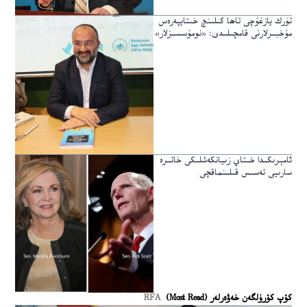
تۈرك يازغۇچى تاھا كىلىنچ خىتايپەرەس
مۇخبىرلارنى قامچىلىدى: «نومۇسسىزلار»
ئامېرىكىدا خىتاي زىيانكەشلىكى خاتىرە
سارىيى تەسىس قىلىنماقچى
كۆپ كۆرۈلگەن خەۋەرلەر (Most Read)
RFA