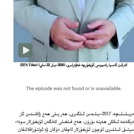
ئەركىن ئاسىيا رادىيوسى ئۇيغۇرچە خەۋەرلىرى (2026-يىل 22-ماي)
(RFA Video)
دېيىلىشىچە، 2017-يىلىدىن ئىلگىرى، ھەر يىلى ھەج ۋاقتىدىن ئاز
دېگەندە ئىككى ھەپتە بۇرۇن، ھەج قىلغىلى كەلگەن ئۇيغۇرلار سودا-
سېتىق ئىشلىرى ئۈچۈن ئۇيغۇرلار ئاچقان دۇكان ۋە ئولتۇراقلاشقان