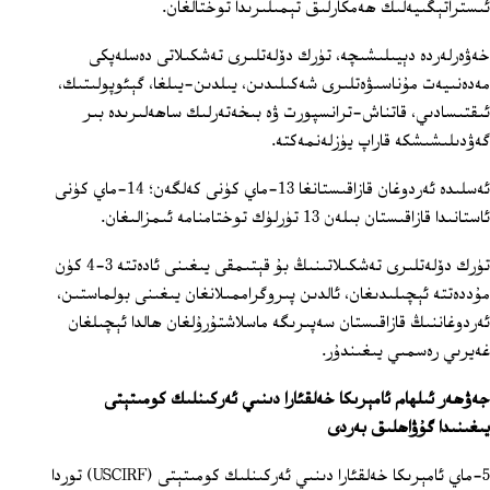
ئىستراتېگىيەلىك ھەمكارلىق تېمىلىرىدا توختالغان.
خەۋەرلەردە دېيىلىشىچە، تۈرك دۆلەتلىرى تەشكىلاتى دەسلەپكى
مەدەنىيەت مۇناسىۋەتلىرى شەكىلىدىن، يىلدىن-يىلغا، گېئوپولىتىك،
ئىقتىسادىي، قاتناش-ترانسپورت ۋە بىخەتەرلىك ساھەلىرىدە بىر
گەۋدىلىشىشكە قاراپ يۈزلەنمەكتە.
ئەسلىدە ئەردوغان قازاقىستانغا 13-ماي كۈنى كەلگەن؛ 14-ماي كۈنى
ئاستانىدا قازاقىستان بىلەن 13 تۈرلۈك توختامنامە ئىمزالىغان.
تۈرك دۆلەتلىرى تەشكىلاتىنىڭ بۇ قېتىمقى يىغىنى ئادەتتە 3-4 كۈن
مۇددەتتە ئېچىلىدىغان، ئالدىن پىروگراممىلانغان يىغىنى بولماستىن،
ئەردوغاننىڭ قازاقىستان سەپىرىگە ماسلاشتۇرۇلغان ھالدا ئېچىلغان
غەيرىي رەسمىي يىغىندۇر.
جەۋھەر ئىلھام ئامېرىكا خەلقئارا دىنىي ئەركىنلىك كومىتېتى
يىغىنىدا گۇۋاھلىق بەردى
5-ماي ئامېرىكا خەلقئارا دىنىي ئەركىنلىك كومىتېتى (USCIRF) توردا