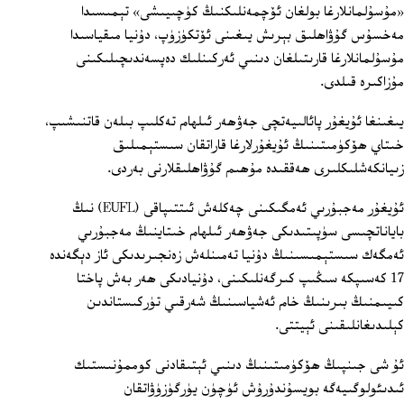
«مۇسۇلمانلارغا بولغان ئۆچمەنلىكنىڭ كۈچىيىشى» تېمىسىدا
مەخسۇس گۇۋاھلىق بېرىش يىغىنى ئۆتكۈزۈپ، دۇنيا مىقياسىدا
مۇسۇلمانلارغا قارىتىلغان دىنىي ئەركىنلىك دەپسەندىچىلىكىنى
مۇزاكىرە قىلدى.
يىغىنغا ئۇيغۇر پائالىيەتچى جەۋھەر ئىلھام تەكلىپ بىلەن قاتنىشىپ،
خىتاي ھۆكۈمىتىنىڭ ئۇيغۇرلارغا قاراتقان سىستېمىلىق
زىيانكەشلىكلىرى ھەققىدە مۇھىم گۇۋاھلىقلارنى بەردى.
ئۇيغۇر مەجبۇرىي ئەمگىكىنى چەكلەش ئىتتىپاقى (EUFL) نىڭ
باياناتچىسى سۈپىتىدىكى جەۋھەر ئىلھام خىتاينىڭ مەجبۇرىي
ئەمگەك سىستېمىسىنىڭ دۇنيا تەمىنلەش زەنجىرىدىكى ئاز دېگەندە
17 كەسىپكە سىڭىپ كىرگەنلىكىنى، دۇنيادىكى ھەر بەش پاختا
كىيىمنىڭ بىرىنىڭ خام ئەشياسىنىڭ شەرقىي تۈركىستاندىن
كېلىدىغانلىقىنى ئېيتتى.
ئۇ شى جىنپىڭ ھۆكۈمىتىنىڭ دىنىي ئېتىقادنى كوممۇنىستىك
ئىدىئولوگىيەگە بويسۇندۇرۇش ئۈچۈن يۈرگۈزۈۋاتقان