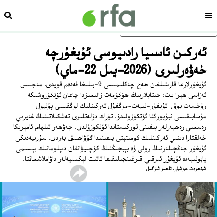
سەھىپە
ئىزد
ئاساسلىق مەزمۇنغا ئاتلاڭ
ئەركىن ئاسىيا رادىيوسى ئۇيغۇرچە
خەۋەرلىرى (2026-يىل 22-ماي)
ئۇيغۇرلارغا قارىتىلغان ھەج چەكلىمىسى 9-يىلىغا قەدەم قويدى. مەجلىس
ئەزاسى ھېرا بات: خىتايلارنىڭ ھۆكۈمەت زالىمىزدا چاغان ئۆتكۈزۈشىگە
رۇخسەت يوق. ئۇيغۇر-تىبەت-موڭغۇل ئەركىنلىك لوڭقىسى پۇتبول
مۇسابىقىسى نيۇيوركتا ئۆتكۈزۈلىدۇ. تۈرك دۆلەتلىرى تەشكىلاتىنىڭ غەيرىي
رەسمىي رەھبەرلەر يىغىنى تۈركىستاندا ئۆتكۈزۈلدى. جەۋھەر ئىلھام ئامېرىكا
خەلقئارا دىنىي ئەركىنلىك كومىتېتى يىغىنىدا گۇۋاھلىق بەردى. سۇرىيەدىكى
ئۇيغۇر جەڭچىلەرنىڭ رولى ۋە بېيجىڭنىڭ كۈچىيۋاتقان دىپلوماتىك بېسىمى.
ياپونىيەدە ئۇيغۇر ئىرقىي قىرغىنچىلىقىغا ئائىت لېكسىيەلەر داۋاملاشماقتا.
شۆھرەت ھوشۇر، تاھىر ئىزگىل