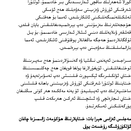
كورلا شەھەرلىك ساقچى ئىدارىسىدىكى بىر خادىممۇ، ئوتتۇرا
شەرقتىكى ئۇرۇش ۋەزىيىتى سەۋەبلىك ھەج ئۆمىكى
تەشكىللەنمىگەنلىكىنى ئاشكارىلىدى، ئەمما بۇ ھەقتىكى
ھۆججەتلەرنىڭ مەزمۇنىنى دەپ بېرەلمىيدىغانلىقىنى بايان قىلدى.
قەشقەر ۋىلايەتلىك دىنىي ئىشلار ئىدارىسى خادىمىمۇ، بۇ يىل
تۇڭگانلاردىمۇ ھەجگە ماڭغانلار يوقلۇقىنى ئاشكارىلىدى. ئەمما
بارالماسلىقنىڭ سەۋەبىنى دەپ بېرەلمىدى.
سىراجىدىن ئەپەندى نىڭشيا ۋە گەنسۇلاردىنمۇ ھەج سەپىرىنىڭ
توختىغانلىقىنى، ئۇيغۇرلارغا يولغا قويغان ھەج چەكلىمىسىنىڭ
خىتاي ئۆلكىلىرىگە ئېكسپورت قىلىنىشى دەپ تەسۋىرلەيدۇ ۋە
خىتاينىڭ ئوتتۇرا شەرقتىكى ئۇرۇش ۋەزىيىتىنى باھانە قىلىشىنى
ساختىپەزلىك دەپ ئەيىبلىيدۇ. ئۇ يەنە مەككىدە ھەر كۈنى مىڭلىغان
خىتاي تىجارەتچى ۋە ئىشچىنىڭ ئەركىن ھەرىكەت قىلىپ
يۈرگەنلىكىنى ئەسكەرتىدۇ.
مەجلىس ئەزاسى ھېرا بات: خىتايلارنىڭ ھۆكۈمەت زالىمىزدا چاغان
ئۆتكۈزۈشىگە رۇخسەت يوق