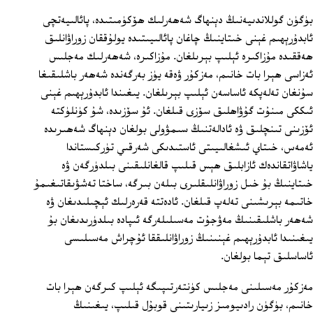
بۈگۈن گوللاندىيەنىڭ دېنھاگ شەھەرلىك ھۆكۈمىتىدە، پائالىيەتچى
ئابدۇرېھىم غېنى خىتاينىڭ چاغان پائالىيىتىدە يولۇققان زوراۋانلىق
ھەققىدە مۇزاكىرە ئېلىپ بېرىلغان. مۇزاكىرە، شەھەرلىك مەجلىس
ئەزاسى ھېرا بات خانىم، مەزكۇر ۋەقە يۈز بەرگەندە شەھەر باشلىقىغا
سۇنغان تەلەپكە ئاساسەن ئېلىپ بېرىلغان. يىغىندا ئابدۇرېھىم غېنى
ئىككى مىنۇت گۇۋاھلىق سۆزى قىلغان. ئۇ سۆزىدە، شۇ كۈنلۈكتە
ئۆزىنى تىنچلىق ۋە ئادالەتنىڭ سىمۋولى بولغان دېنھاگ شەھىرىدە
ئەمەس، خىتاي ئىشغالىيىتى ئاستىدىكى شەرقىي تۈركىستاندا
ياشاۋاتقاندەك ئازابلىق ھېس قىلىپ قالغانلىقىنى بىلدۈرگەن ۋە
خىتاينىڭ بۇ خىل زوراۋانلىقلىرى بىلەن بىرگە، ساختا تەشۋىقاتىغىمۇ
خاتىمە بېرىشىنى تەلەپ قىلغان. ئادەتتە قەرەرلىك ئېچىلىدىغان ۋە
شەھەر باشلىقىنىڭ مەۋجۇت مەسىلىلەرگە ئىپادە بىلدۈرىدىغان بۇ
يىغىنىدا ئابدۇرېھىم غېنىنىڭ زوراۋانلىققا ئۇچراش مەسىلىسى
ئاساسلىق تېما بولغان.
مەزكۇر مەسىلىنى مەجلىس كۈنتەرتىپىگە ئېلىپ كىرگەن ھېرا بات
خانىم، بۈگۈن رادىيومىز زىيارىتىنى قوبۇل قىلىپ، يىغىنىڭ