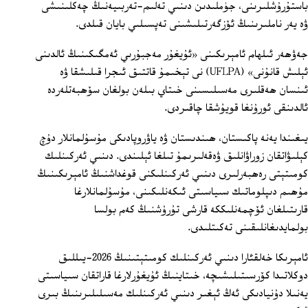
باستۇرۇشلىرىنى، جۈملىدىن دىنىي تەلىم-تەربىيەنىڭ چەكلىنىشى
ۋە يەر ناملىرىنىڭ ئۆزگەرتىلىشىنى تەپسىلىي بايان قىلدى.
جەۋھەر ئىلھام ئامېرىكىنى «ئۇيغۇر مەجبۇرىي ئەمگىكىنىڭ ئالدىنى
ئېلىش قانۇنى» (UFLPA) نى تېخىمۇ قاتتىق ئىجرا قىلىشقا ۋە
ئىنسان ھەقلىرى مەسىلىسىنى خىتاي بىلەن بولغان سۆھبەتلەردە
ئالدىنقى ئورۇنغا قويۇشقا چاقىردى.
يىغىندا يەنە پاكىستان، ھىندىستان ۋە ياۋروپادىكى مۇسۇلمانلار دۇچ
كېلىۋاتقان زوراۋانلىق ۋەقەلىرىمۇ تىلغا ئېلىندى. دىنىي ئەركىنلىك
كومىتېتى رەھبەرلىرى دىنىي ئەركىنلىكنى قوغداشنىڭ ئامېرىكىنىڭ
مۇھىم دىپلوماتىك سىياسىتى ئىكەنلىكىنى، مۇسۇلمانلارغا
قارىتىلغان ئۆچمەنلىككە قارشى تۇرۇشنىڭ كەم بولسا
بولمايدىغانلىقىنى تەكىتلىدى.
ئامېرىكا خەلقئارا دىنىي ئەركىنلىك كومىتېتىنىڭ 2026-يىللىق
دوكلاتىدا كۆرسىتىلىشىچە، خىتاينىڭ ئۇيغۇرلارغا قاراتقان سىياسىتى
يەنىلا دۇنيادىكى ئەڭ ئېغىر دىنىي ئەركىنلىك مەسىلىلىرىنىڭ بىرى