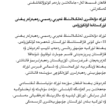
قالغان قىسمىغا ئەل-جامائەتتىن ياردەم كۈتۈۋاتقانلىقىنى
ئەسكەرتتى.
تۈرك دۆلەتلىرى تەشكىلاتىنىڭ غەيرىي رەسمىي رەھبەرلەر يىغىنى
تۈركىستاندا ئۆتكۈزۈلدى
تۈرك دۆلەتلىرى تەشكىلاتىنىڭ غەيرىي رەسمىي رەھبەرلەر يىغىنى
15-ماي كۈنى قازاقىستاننىڭ تۈركىستان شەھىرىدە ئۆتكۈزۈلدى.
يىغىنغا تۈركىيە جۇمھۇر رەئىسى رەجەپ تاييىپ ئەردوغان ۋە
قازاقىستان پىرېزىدېنتى قاسىم جومارت توقايېۋ، شۇنداقلا
ئەزەربەيجان، قىرغىزىستان، ئۆزبېكىستان رەھبەرلىرىمۇ قاتناشتى.
يىغىنغا ۋېنگىرىيە، تۈركمەنىستان ۋە شىمالىي قىبرىس تۈرك
جۇمھۇرىيىتى رەھبەرلىرى كۆزەتكۈچى سۈپىتىدە قاتناشتى.
ئەردوغان يىغىندا قىلغان سۆزىدە تۈرك دۇنياسىنىڭ ئىقتىسادىي
جەھەتتىن بىر گەۋدىگە ئايلىنىشى، دۆلەت مۇداپىئە ۋە تېخنىلوگىيە
ئىش بىرلىكى، ئورتاق ئېلىپبە ۋە مائارىپنىڭ تەرەققىياتى مەسىلىسى،
ۋە تۈركىيە بىلەن تۈركىستان جۇمھۇرىيەتلىرى ئارىسىدىكى