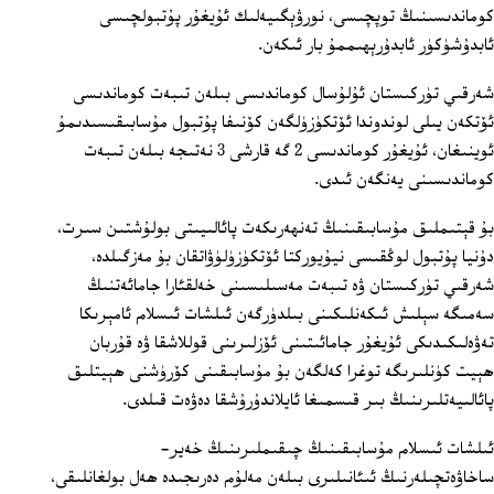
كوماندىسىنىڭ توپچىسى، نورۋېگىيەلىك ئۇيغۇر پۇتبولچىسى
ئابدۇشۈكۈر ئابدۇرېھىممۇ بار ئىكەن.
شەرقىي تۈركىستان ئۇلۇسال كوماندىسى بىلەن تىبەت كوماندىسى
ئۆتكەن يىلى لوندوندا ئۆتكۈزۈلگەن كۆنىفا پۇتبول مۇسابىقىسىدىمۇ
ئوينىغان، ئۇيغۇر كوماندىسى 2 گە قارشى 3 نەتىجە بىلەن تىبەت
كوماندىسىنى يەنگەن ئىدى.
بۇ قېتىملىق مۇسابىقىنىڭ تەنھەرىكەت پائالىيىتى بولۇشتىن سىرت،
دۇنيا پۇتبول لوڭقىسى نيۇيوركتا ئۆتكۈزۈلۈۋاتقان بۇ مەزگىلدە،
شەرقىي تۈركىستان ۋە تىبەت مەسىلىسىنى خەلقئارا جامائەتنىڭ
سەمىگە سېلىش ئىكەنلىكىنى بىلدۈرگەن ئىلشات ئىسلام ئامېرىكا
تەۋەلىكىدىكى ئۇيغۇر جامائىتىنى ئۆزلىرىنى قوللاشقا ۋە قۇربان
ھېيت كۈنلىرىگە توغرا كەلگەن بۇ مۇسابىقىنى كۆرۈشنى ھېيتلىق
پائالىيەتلىرىنىڭ بىر قىسمىغا ئايلاندۇرۇشقا دەۋەت قىلدى.
ئىلشات ئىسلام مۇسابىقىنىڭ چىقىملىرىنىڭ خەير-
ساخاۋەتچىلەرنىڭ ئىئانىلىرى بىلەن مەلۇم دەرىجىدە ھەل بولغانلىقى،