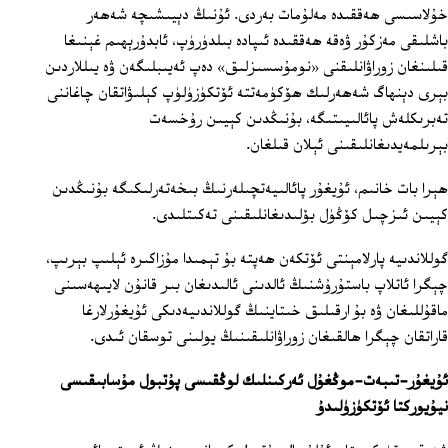
خۇلاسىسى ھەققىدە مەلۇمات بەردى. ئۇنىڭ دېيىشىچە شەھەر
باشلىقى مەزكۇر ۋەقە ھەققىدە ئىپادە بىلدۈرۈپ، ئابدۇرېھىم غېنىغا
قىلىنغان زوراۋانلىقنى «نومۇسسىزلىق» دەپ ئەيىبلىگەن ۋە يىللاردىن
بېرى دېنھاگ شەھەرلىك ھۆكۈمەتتە ئۆتكۈزۈلۈپ كېلىۋاتقان چاغاننى
تەبرىكلەش پائالىيىتىگە، بۇنىڭدىن كېيىن رۇخسەت
بېرىلمەيدىغانلىقىنى ئېلان قىلغان.
ھېرا بات خانىم، ئۇيغۇر پائالىيەتچىلەرنىڭ بىخەتەرلىكىگە بۇنىڭدىن
كېيىن ئىزچىل كۆڭۈل بۆلىدىغانلىقىنى تەكىتلىدى.
گوللاندىيە پارلامېنتى ئۆتكەن ھەپتە بۇ تېمىدا مۇزاكىرە ئېلىپ بېرىپ،
چېگرا ئاتلاپ باستۇرۇشنىڭ ئالدىنى ئالىدىغان بىر قانۇن لايىھەسىنى
ماقۇللىغان ۋە بۇ ارقىلىق خىتاينىڭ گوللاندىيەدىكى ئۇيغۇرلارغا
قاراتقان چېگرا ھالقىغان زوراۋانلىقىنىڭ يولىنى توسقان ئىدى.
ئۇيغۇر-تىبەت-موڭغۇل ئەركىنلىك لوڭقىسى پۇتبول مۇسابىقىسى
نيۇيوركتا ئۆتكۈزۈلىدۇ