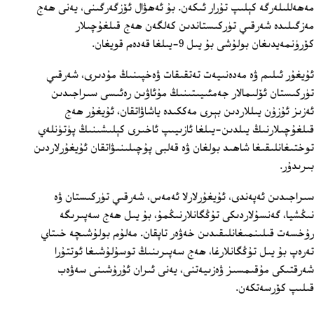
مەھەللىلەرگە كېلىپ تۇرار ئىكەن. بۇ ئەھۋال ئۆزگەرگىنى، يەنى ھەج
مەزگىلىدە شەرقىي تۈركىستاندىن كەلگەن ھەج قىلغۇچىلار
كۆرۈنمەيدىغان بولۇشى بۇ يىل 9-يىلغا قەدەم قويغان.
ئۇيغۇر ئىلىم ۋە مەدەنىيەت تەتقىقات ۋەخپىنىڭ مۇدىرى، شەرقىي
تۈركىستان ئۆلىمالار جەمئىيىتىنىڭ مۇئاۋىن رەئىسى سىراجىدىن
ئەزىز ئۇزۇن يىللاردىن بېرى مەككىدە ياشاۋاتقان، ئۇيغۇر ھەج
قىلغۇچىلارنىڭ يىلدىن-يىلغا ئازىيىپ ئاخىرى كېلىشىنىڭ پۈتۈنلەي
توختىغانلىقىغا شاھىد بولغان ۋە قەلبى پۇچىلىنىۋاتقان ئۇيغۇرلاردىن
بىرىدۇر.
سىراجىدىن ئەپەندى، ئۇيغۇرلارلا ئەمەس، شەرقىي تۈركىستان ۋە
نىڭشيا، گەنسۇلاردىكى تۇڭگانلارنىڭمۇ، بۇ يىل ھەج سەپىرىگە
رۇخسەت قىلىنمىغانلىقىدىن خەۋەر تاپقان. مەلۇم بولۇشىچە خىتاي
تەرەپ بۇ يىل تۇڭگانلارغا، ھەج سەپىرىنىڭ توسۇلۇشىغا ئوتتۇرا
شەرقتىكى مۇقىمسىز ۋەزىيەتنى، يەنى ئىران ئۇرۇشىنى سەۋەب
قىلىپ كۆرسەتكەن.