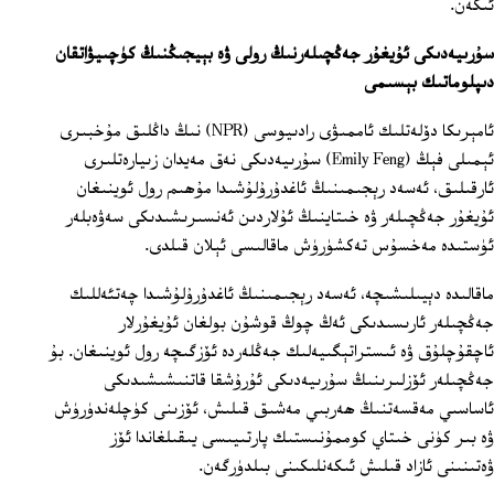
ئىكەن.
سۇرىيەدىكى ئۇيغۇر جەڭچىلەرنىڭ رولى ۋە بېيجىڭنىڭ كۈچىيۋاتقان
دىپلوماتىك بېسىمى
ئامېرىكا دۆلەتلىك ئاممىۋى رادىيوسى (NPR) نىڭ داڭلىق مۇخبىرى
ئېمىلى فېڭ (Emily Feng) سۇرىيەدىكى نەق مەيدان زىيارەتلىرى
ئارقىلىق، ئەسەد رېجىمىنىڭ ئاغدۇرۇلۇشىدا مۇھىم رول ئوينىغان
ئۇيغۇر جەڭچىلەر ۋە خىتاينىڭ ئۇلاردىن ئەنسىرىشىدىكى سەۋەبلەر
ئۈستىدە مەخسۇس تەكشۈرۈش ماقالىسى ئېلان قىلدى.
ماقالىدە دېيىلىشىچە، ئەسەد رېجىمىنىڭ ئاغدۇرۇلۇشىدا چەتئەللىك
جەڭچىلەر ئارىسىدىكى ئەڭ چوڭ قوشۇن بولغان ئۇيغۇرلار
ئاچقۇچلۇق ۋە ئىستراتېگىيەلىك جەڭلەردە ئۆزگىچە رول ئوينىغان. بۇ
جەڭچىلەر ئۆزلىرىنىڭ سۇرىيەدىكى ئۇرۇشقا قاتنىشىشىدىكى
ئاساسىي مەقسەتنىڭ ھەربىي مەشىق قىلىش، ئۆزىنى كۈچلەندۈرۈش
ۋە بىر كۈنى خىتاي كوممۇنىستىك پارتىيىسى يىقىلغاندا ئۆز
ۋەتىنىنى ئازاد قىلىش ئىكەنلىكىنى بىلدۈرگەن.