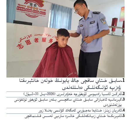
1
.
سابىق خىتاي ساقچى جاڭ يابونىڭ خوتەن خانئېرىقتا
ۋەزىپە ئۆتىگەنلىكى دەلىللەندى
2
.
ئەركىن ئاسىيا رادىيوسى ئۇيغۇرچە خەۋەرلىرى (2026-يىل 31-ئىيۇل)
3
.
گېرمانىيە ئاخباراتى سابىق خىتاي ساقچىسى بىلەن سابىق ئۇيغۇر تۇتقۇننى
يۈزلەشتۈردى
4
.
ئادريان زېنز: خىتايدا مەجبۇرىي ئەمگەك كۆلىمى يەنىلا زور
5
.
ئامېرىكىدا خىتاي زىيانكەشلىكى خاتىرە سارىيى تەسىس قىلىنماقچى