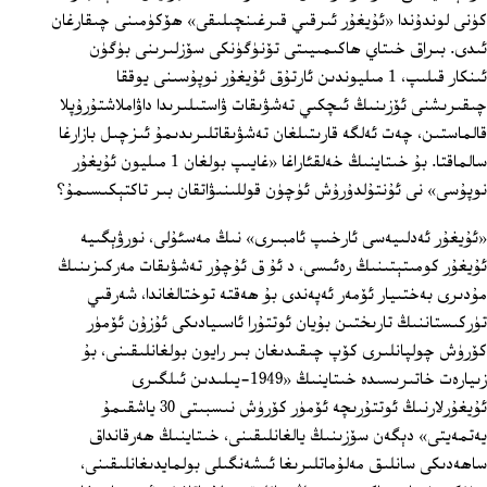
كۈنى لوندۇندا «ئۇيغۇر ئىرقىي قىرغىنچىلىقى» ھۆكۈمىنى چىقارغان
ئىدى. بىراق خىتاي ھاكىمىيىتى تۆنۈگۈنكى سۆزلىرىنى بۈگۈن
ئىنكار قىلىپ، 1 مىليوندىن ئارتۇق ئۇيغۇر نوپۇسىنى يوققا
چىقىرىشنى ئۆزىنىڭ ئىچكىي تەشۋىقات ۋاستىلىرىدا داۋاملاشتۇرۇپلا
قالماستىن، چەت ئەلگە قارىتىلغان تەشۋىقاتلىرىدىمۇ ئىزچىل بازارغا
سالماقتا. بۇ خىتاينىڭ خەلقئاراغا «غايىپ بولغان 1 مىليون ئۇيغۇر
نوپۇسى» نى ئۇنتۇلدۇرۇش ئۈچۈن قوللىنىۋاتقان بىر تاكتېكىسىمۇ؟
«ئۇيغۇر ئەدلىيەسى ئارخىپ ئامبىرى» نىڭ مەسئۇلى، نورۋېگىيە
ئۇيغۇر كومىتېتىنىڭ رەئىسى، د ئۇ ق ئۇچۇر تەشۋىقات مەركىزىنىڭ
مۇدىرى بەختىيار ئۆمەر ئەپەندى بۇ ھەقتە توختالغاندا، شەرقىي
تۈركىستاننىڭ تارىختىن بۇيان ئوتتۇرا ئاسىيادىكى ئۇزۇن ئۆمۈر
كۆرۈش چولپانلىرى كۆپ چىقىدىغان بىر رايون بولغانلىقىنى، بۇ
زىيارەت خاتىرىسىدە خىتاينىڭ «1949-يىلىدىن ئىلگىرى
ئۇيغۇرلارنىڭ ئوتتۇرىچە ئۆمۈر كۆرۈش نىسبىتى 30 ياشقىمۇ
يەتمەيتى» دېگەن سۆزىنىڭ يالغانلىقىنى، خىتاينىڭ ھەرقانداق
ساھەدىكى سانلىق مەلۇماتلىرىغا ئىشەنگىلى بولمايدىغانلىقىنى،