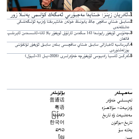
1
.
ئادريان زېنز: خىتايدا مەجبۇرىي ئەمگەك كۆلىمى يەنىلا زور
2
.
سابىق خىتاي ساقچى جاڭ يابونىڭ خوتەن خانئېرىقتا ۋەزىپە ئۆتىگەنلىكى
دەلىللەندى
3
.
جەنۇبىي ئۇيغۇر رايونىدا 143 مىڭدىن ئارتۇق ئويغۇر بالا ئاتا-ئانىسىدىن ئايرىلىپ
قالغان
4
.
گېرمانىيە ئاخباراتى سابىق خىتاي ساقچىسى بىلەن سابىق ئۇيغۇر تۇتقۇننى
يۈزلەشتۈردى
5
.
ئەركىن ئاسىيا رادىيوسى ئۇيغۇرچە خەۋەرلىرى (2026-يىل 31-ئىيۇل)
سەھىپىلەر
بۆلۈملەر
تەپسىلىي خەۋەر
普通话
ۋەزىيەت- مۇلاھىزە
粤语
مەدەنىيەت ۋە تارىخ
မြန်မာ
تارىخ-بۈگۈن
한국어
يەتتە سۇ
ລາວ
سىن
ខ្មែរ