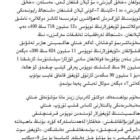
بولغان «خەلق گېزىتى» مۇ ئېلان قىلغان ئىدى. مەسىلەن، «خەلق
گېزىتى» دە 1-ئاينىڭ 7-كۈنى ئېلان قىلىنغان «شىنجاڭ رايونىدىكى
نوپۇسنىڭ ئۆزگىرىش ئەھۋاللىرى توغرىسىدا ئانالىز دوكلاتى» ناملىق
دوكلاتتىمۇ ئۇيغۇرلارنىڭ نوپۇسى «12 مىليون 718 مىڭ 400» دەپ
ئېلانغان. «شىنجاڭ تەرەققىيات تەتقىقات مەركىزى» نىڭ
مەلۇماتلىرىمۇ ئوخشاش. ئەگەر خىتاي ھاكىمىيىتى ھازىر تەشۋىق
قىلىۋاتقان «ئۇيغۇرلارنىڭ نوپۇسى 11 مىليون 624 مىڭ 300» دېگەن
سان بىلەن يۇقۇرىدا قوللانغان ساننى ئۆزئارا سېلىشتۇرسا، ئارىلىقتا 1
مىليون 94 مىڭ كىشىلىك نوپۇس پەرقى كېلىپ چىقىدۇ. ئۇ ھالدا،
«بۇ 1 مىليون 90 مىڭدىن ئارتۇق ئۇيغۇر قانداق غايىب بولۇپ
كەتتى؟» دېگەن سوئال تەبىئىي پەيدا بولىدۇ.
مەلۇم بولغىنىدەك، دوكتۇر ئادرىيان زېنز مانا مۇشۇنداق خىتاي
مەنبەلىرىدىكى پاكىتلارنى ئاساس قىلىپ تۇرۇپ، خىتاي
ھاكىمىيىتىنىڭ ئۇيغۇرلار ئۈستىدىن نوپۇس قىرغىنچىلىقى
يۈرگۈزىۋاتقانلىقىنى، خەلقئارا ئەھدىنامىلەرگە كۆرە، بۇنىڭ ماھىيەتتە
«ئىرقىي قىرغىنچىلىق» بولىدىغانلىقىنى دەلىللىگەن، «ئۇيغۇر سوت
كوللېگىيەسى» مۇ مۇشۇ خىل دەلىللەر ئاساسىدا بۇ يىل 9-دېكابىر