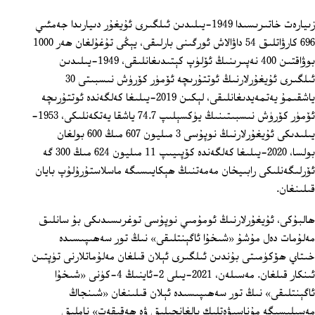
زىيارەت خاتىرىسىدا 1949-يىلىدىن ئىلگىرى ئۇيغۇر دىيارىدا جەمئىي
696 كارۋاتلىق 54 داۋالاش ئورگىنى بارلىقى، يېڭى تۇغۇلغان ھەر 1000
بوۋاقتىن 400 نەپىرىنىڭ ئۆلۈپ كېتىدىغانلىقى، 1949-يىلىدىن
ئىلگىرى ئۇيغۇرلارنىڭ ئوتتۇرىچە ئۆمۈر كۆرۈش نىسبىتى 30
ياشقىمۇ يەتمەيدىغانلىقى، لېكىن 2019-يىلىغا كەلگەندە ئوتتۇرىچە
ئۆمۈر كۆرۈش نىسبىتىنىڭ يۈكسېلىپ 74.7 ياشقا يەتكەنلىكى، 1953-
يىلىدىكى ئۇيغۇرلارنىڭ نوپۇسى 3 مىليون 607 مىڭ 600 بولغان
بولسا، 2020-يىلىغا كەلگەندە كۆپىيىپ 11 مىليون 624 مىڭ 300 گە
ئۆرلىگەنلىكى رابىيخان مەمەتنىڭ ھېكايىسىگە ماسلاستۇرۇلۇپ بايان
قىلىنغان.
ھالبۇكى، ئۇيغۇرلارنىڭ ئومۇمىي نوپۇسى توغرىسىدىكى بۇ سانلىق
مەلۇمات دەل مۇشۇ «شىخۇا ئاگېنتلىقى» نىڭ تور سەھىپىسىدە
خىتاي ھۆكۈمىتى بۇندىن ئىلگىرى ئېلان قىلغان مەلۇماتلارنى تۈپتىن
ئىنكار قىلغان. مەسىلەن، 2021-يىلى 2-ئاينىڭ 4-كۈنى «شىخۇا
ئاگېنتلىقى» نىڭ تور سەھىپىسىدە ئېلان قىلىنغان «شىنجاڭ
مەسىلىسىگە مۇناسىۋەتلىك يالغانچىلىق ۋە ھەقىقەت» ناملىق