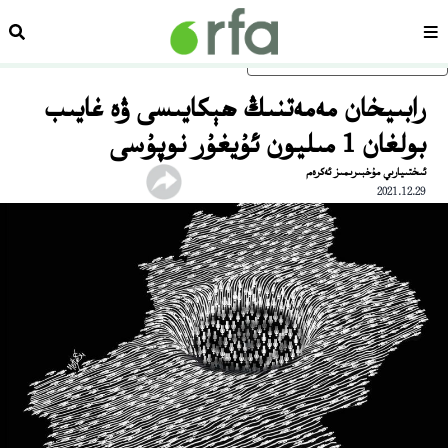
سەھىپە
ئىزد
ئاساسلىق مەزمۇنغا ئاتلاڭ
رابىيخان مەمەتنىڭ ھېكايىسى ۋە غايىب
بولغان 1 مىليون ئۇيغۇر نوپۇسى
ئىختىيارىي مۇخبىرىمىز ئەكرەم
2021.12.29