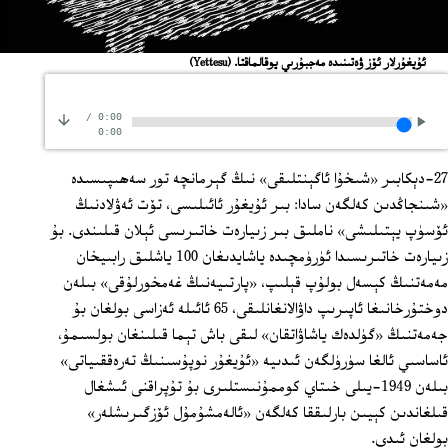
ئۇيغۇرلار ئۆز ۋەتىنىدە مەجبۇرىي يوقالماقتا.
(Yettesu)
/
0:00
0:00
27-دېكابىر «شىخۇا ئاگېنتلىقى» نىڭ گېرمانچە تور سەھىپىسىدە
«شىنجاڭدىن كەلگەن سادا: بىر ئۇيغۇر ئائىلىسى، تۆت ئەۋلادنىڭ
ئۆسۈپ يېتىلىشى» ناملىق بىر زىيارەت خاتىرىسى ئېلان قىلىندى. بۇ
زىيارەت خاتىرىسىدا ئۈرۈمچىدە ياشايدىغان 100 ياشلىق رابىيخان
مەمەتنىڭ كېسەل بولۇپ قېلىپ، «پارتىيەنىڭ غەمخورلۇقى» بىلەن
دوختۇرخانىغا ئاپىرىپ داۋالانغانلىقى، 65 ئائىلە ئەزاسى بولغان بۇ
جەمەتنىڭ «گۈلدەك ياشاۋاتقان» لىقى باش تېما قىلىنغان بولسىمۇ،
ئاساسىي ئالغا سۈرۈلگەن ئىدىيە «ئۇيغۇر نوپۇسىنىڭ تەرەققىياتى»
بىلەن 1949-يىلى خىتاي كوممۇنىستلىرى بۇ تۇپراقنى ئىشغال
قىلغاندىن كېيىن بارلىققا كەلگەن «ئالەمشۇمۇل ئۆزگىرىشلەر»
بولغان ئىدى.