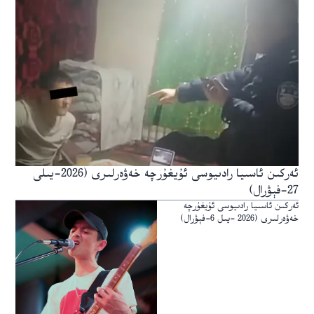
ئەركىن ئاسىيا رادىيوسى ئۇيغۇرچە خەۋەرلىرى (2026-يىلى
27-فېۋرال)
ئەركىن ئاسىيا رادىيوسى ئۇيغۇرچە
خەۋەرلىرى (2026 -يىل 6-فېۋرال)