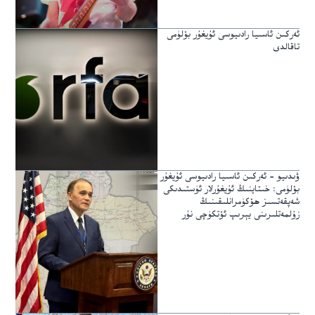
ئەركىن ئاسىيا رادىيوسى ئۇيغۇر بۆلۈمى
تاقالدى
ۋىدىيو – ئەركىن ئاسىيا رادىيوسى ئۇيغۇر
بۆلۈمى: خىتاينىڭ ئۇيغۇرلار ئۈستىدىكى
شەپقەتسىز ھۆكۈمرانلىقىنىڭ
زۇلمەتلىرىنى يېرىپ ئۆتكۈچى نۇر