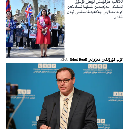
ئەنگلىيە ھۆكۈمىتى ئۇيغۇر قۇللۇق
ئەمگىكى سەۋەبىدىن خىتايدا ئىشلەنگەن
كۈنتاختىلارنى چەكلەيدىغانلىقىنى ئېلان
قىلدى
كۆپ كۆرۈلگەن خەۋەرلەر (Most Read)
RFA