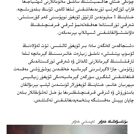
چۈنكى خىتاي ھاكىمىيىتىنىڭ سانلىق مەلۇماتلارنى ئىھتىياجىغا
قاراپ ئۆزگەرتىپ تۇرىدىغانلىقىنى تىلغا ئالدى. ئۇنىڭ بىلدۈرىشىچە،
خىتاينىڭ 1 مىليوندىن ئارتۇق ئۇيغۇر نوپۇسىنى كەم كۆرسىتىشى،
شەرقىي تۈركىستاندا ھەقىقەتەنمۇ ئىرقىي قىرغىنچىلىقنىڭ
داۋاملىشىۋاتقانلىقىنى ئىسپاتلاپ بېرىدىكەن.
«شىنجاڭدىن كەلگەن سادا: بىر ئۇيغۇر ئائىلىسى، تۆت ئەۋلادنىڭ
ئۆسۈپ يېتىلىشى» ناملىق زىيارەت خاتىرىسىنىڭ گېرمانچە تىلدا
تارقىلىشىنىڭ گېرمانلارنى ئالداش ۋە شەرقىي تۈركىستاندىكى
زۇلۇمنى، جازا لاگېرلىرىنى گېرمانىيە خەلقىدىن يوشۇرۇشنى مەقسەت
قىلغانلىقىنى ئىلگىرى سۈرگەن گېرمانىيەدىكى ئۇيغۇر زىيالىيسى
مېھرىبان خانىم، خىتاينىڭ ئۇيغۇرلار ئۈستىدىن ئېلىپ بېرىۋاتقان
باستۇرۇش ۋە ئىرقىي قىرغىنچىلىقلىرىغا بۇ خىل تەشۋىقاتلار بىلەن
چاپان يېپىش مەقسىتىگە يىتەلمەيدىغانلىقىنى تەكىتلىدى.
ﻣﯘﻧﺎﺳﯩﯟﻩﺗﻠﯩﻚ ﺧﻪﯞﻩﺭ
تەپسىلىي خەۋەر