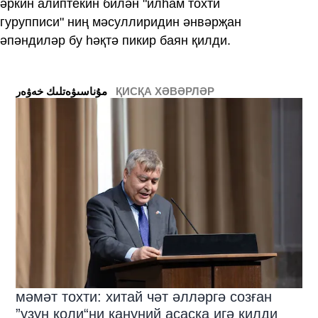
әркин алиптекин билән "илһам тохти
гурупписи" ниң мәсуллиридин әнвәрҗан
әпәндиләр бу һәқтә пикир баян қилди.
ҚИСҚА ХӘВӘРЛӘР
ﻣﯘﻧﺎﺳﯩﯟﻩﺗﻠﯩﻚ ﺧﻪﯞﻩﺭ
мәмәт тохти: хитай чәт әлләргә созған
”узун қоли“ни қануний асасқа игә қилди