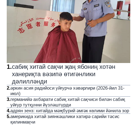
1
.
сабиқ хитай сақчи җаң ябониң хотән
ханериқта вәзипә өтигәнлики
дәлилләнди
2
.
әркин асия радийоси уйғурчә хәвәрлири (2026-йил 31-
июл)
3
.
германийә ахбарати сабиқ хитай сақчиси билән сабиқ
уйғур тутқунни йүзләштүрди
4
.
адрян зенз: хитайда мәҗбурий әмгәк көлими йәнила зор
5
.
америкида хитай зиянкәшлики хатирә сарийи тәсис
қилинмақчи