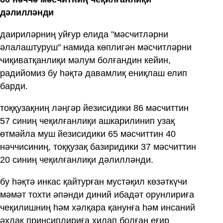
дәлилләнди
даириләрниң уйғур елида "мәсчитләрни
әлалаштуруш" намида көплигән мәсчитләрни
чиқиватқанлиқи мәлум болғандин кейин,
радийомиз бу һәқтә давамлиқ ениқлаш елип
барди.
тоққузақниң ләңгәр йезисидики 86 мәсчиттин
57 синиң чеқилғанлиқи ашкарилинип узақ
өтмәйла муш йезисидики 65 мәсчиттин 40
нәччисиниң, тоққузақ базиридики 37 мәсчиттин
20 синиң чеқилғанлиқи дәлилләнди.
бу һәқтә инкас қайтурған мустәқил көзәткүчи
мәмәт тохти әпәнди диний ибадәт орунлириға
чеқилишниң һәм хәлқара қанунға һәм инсаний
әхлақ принсиплириға хилап болған еғир