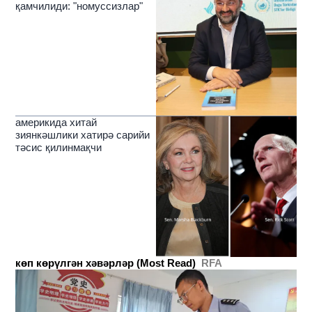
қамчилиди: "номуссизлар"
америкида хитай
зиянкәшлики хатирә сарийи
тәсис қилинмақчи
көп көрүлгән хәвәрләр (Most Read)
RFA