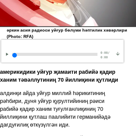
әркин асия радиоси уйғур бөлүми һәптилик хәвәрлири
(Photo: RFA)
0:00
/
0:00
америкидики уйғур җамаити рабийә қадир
ханим тәвәллутиниң 70 йиллиқини қутлиди
алдинқи айда уйғур миллий һәрикитиниң
рәһбири, дуня уйғур қурултийиниң рәиси
рабийә қадир ханим туғулғанлиқиниң 70
йиллиқини қутлаш паалийити германийәдә
дағдуғилиқ өткүзүлгән иди.