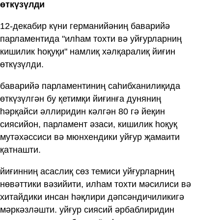
өткүзүлди
12-декабир күни германийәниң баварийә
парламентида "илһам тохти вә уйғурларниң
кишилик һоқуқи" намлиқ хәлқаралиқ йиғин
өткүзүлди.
баварийә парламентиниң саһибханилиқида
өткүзүлгән бу қетимқи йиғинға дуняниң
һәрқайси әллиридин кәлгән 80 гә йеқин
сиясийон, парламент әзаси, кишилик һоқуқ
мутәхәссиси вә мюнхендики уйғур җамаити
қатнашти.
йиғинниң асаслиқ сөз темиси уйғурларниң
нөвәттики вәзийити, илһам тохти мәсилиси вә
хитайдики инсан һәқлири дәпсәндичиликигә
мәркәзләшти. уйғур сиясий әрбаблиридин