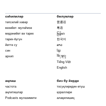
сәһипиләр
бөлүмләр
тәпсилий хәвәр
普通话
вәзийәт- мулаһизә
粤语
мәдәнийәт вә тарих
မြန်မာ
тарих-бүгүн
한국어
йәттә су
ລາວ
син
ខ្មែរ
архип
བོད་སྐད།
Tiếng Việt
English
аңлаш
биз бу йәрдә
частота
тосуқлиридин өтүш
Opens in new window
аңлитишлар
қораллири
Podcasts мулазимити
алақилишиң