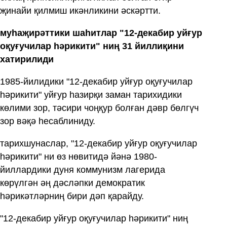
җинайи қилмиш икәнликини әскәртти.
муһаҗирәттики шаһитлар "12-декабир уйғур
оқуғучилар һәрикити" ниң 31 йиллиқини
хатирилиди
1985-йилидики "12-декабир уйғур оқуғучилар
һәрикити" уйғур һазирқи заман тарихидики
көлими зор, тәсири чоңқур болған дәвр бөлгүч
зор вәқә һесаблиниду.
тарихшунаслар, "12-декабир уйғур оқуғучилар
һәрикити" ни өз нөвитидә йәнә 1980-
йиллардики дуня коммунизм лагерида
көрүлгән әң дәсләпки демократик
һәрикәтләрниң бири дәп қарайду.
"12-декабир уйғур оқуғучилар һәрикити" ниң