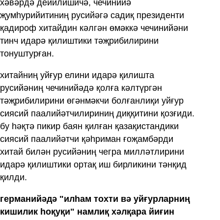
хәвәрдә дейилишичә, чечинийә
җумһурийитиниң русийәгә садиқ президенти
қадироф хитайдин кәлгән өмәккә чечинийәни
тинч идарә қилиштики тәҗрибилирини
тонуштурған.
хитайниң уйғур елини идарә қилишта
русийәниң чечинийәдә қолға кәлтүргән
тәҗрибилирини өгәнмәкчи болғанлиқи уйғур
сиясий паалийәтчилириниң диққитини қозғиди.
бу һәқтә пикир баян қилған қазақистандики
сиясий паалийәтчи қәһриман ғоҗамбәрди
хитай билән русийәниң чегра милләтлирини
идарә қилиштики ортақ иш бирликини тәнқид
қилди.
германийәдә "илһам тохти вә уйғурларниң
кишилик һоқуқи" намлиқ хәлқара йиғин