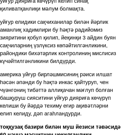
уйғур дияриға көчүрүп келип синақ
қиливатқанлиқи мәлум болмақта.
уйғур елидики сақчиханилар билән йәрлик
аманлиқ хадимлири бу һәқтә радийомиз
зияритини қобул қилип, йеқинқи 3 айдин буян
сақчиларниң үзлүксиз көпәйтилгәнликини,
райондики бихәтәрлик контролиниң мислисиз
күчәйтилгәнликини билдүрди.
америка уйғур бирләшмисиниң рәиси илшат
һәсән әпәнди бу һәқтә инкас қайтуруп, чен
чүәнгониң тибәттә аллиқачан мәғлуп болған
башқуруш сияситини уйғур дияриға көчүрүп
келиши бу йәрдә техиму еғир ақивәтләрни
елип келиду, дәп агаһландурди.
тоққузақ базири билән муш йезиси тәвәсидә
60 нәччә мәсчитниң чеқилғанлиқи