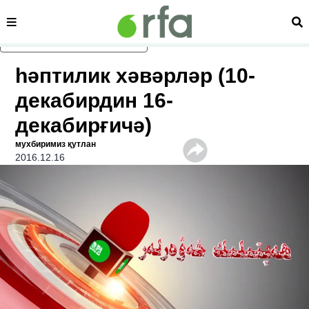
сәһипә
из
асаслиқ мәзмунға атлаң
һәптилик хәвәрләр (10-
декабирдин 16-
декабирғичә)
мухбиримиз қутлан
2016.12.16