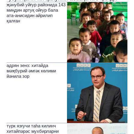
җәнубий уйғур районида 143
миңдин артуқ ойғур бала
ата-анисидин айрилип
қалған
адрян зенз: хитайда
мәҗбурий әмгәк көлими
йәнила зор
түрк язғучи таһа килинч
хитайпәрәс мухбирларни