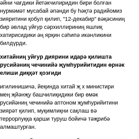
әйни чағдики йетәкчилиридин бири болған
нурмәмәт мусабай әпәнди бу һәқтә радийомиз
зияритини қобул қилип, "12-декабир" вәқәсиниң
бир әвлад уйғур сәрхиллириниң яшлиқ
хатирисидики әң ярқин сәһипә икәнликини
билдүрди.
хитайниң уйғур диярини идарә қилишта
русийәниң чечинийә җумһурийитидин өрнәк
елиши диққәт қозғиди
игилинишичә, йеқинда хитай җ х министири
мең җйәнҗу башчилиқидики бир өмәк
русийәниң чечинийә аптоном җумһурийитини
зиярәт қилип, муқимлиқни сақлаш вә
террорлуққа қарши туруш бойичә тәҗрибә
алмаштурған.