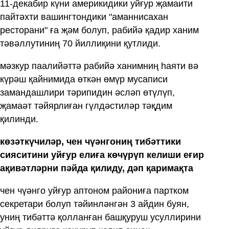
11-декабир күни америкидики уйғур җамаити
пайтәхти вашингтондики "аманнисахан
ресторани" ға җәм болуп, рабийә қадир ханим
тәвәллутиниң 70 йиллиқини қутлиди.
мәзкур паалийәттә рабийә ханимниң һаяти вә
күрәш қайнимида өткән өмүр мусаписи
замандашлири тәрипидин әсләп өтүлүп,
җамаәт тәйярлиған гүлдәстиләр тәқдим
қилинди.
көзәткүчиләр, чен чүәнгониң тибәттики
сияситини уйғур елиға көчүрүп келиши еғир
ақивәтләрни пәйда қилиду, дәп қаримақта
чен чүәнго уйғур аптоном райониға партком
секретари болуп тәйинләнгән 3 айдин буян,
униң тибәттә қолланған башқуруш усуллирини