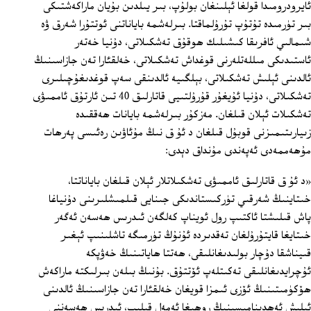
ئايرودرومىدا قولغا ئېلىنغان بولۇپ، بىر يىلدىن بۇيان ماراكەشتىكى
بىر تۈرمىدە تۇتۇپ تۇرۇلماقتا. بىرلەشمە باياناتنى ئوتتۇرا شەرق ۋە
شىمالىي ئافرىقا كىشىلىك ھوقۇق تەشكىلاتى، دۇنيا خەتەر
ئاستىدىكى مىللەتلەرنى قوغداش تەشكىلاتى، خەلقئارا تەن جازاسىنىڭ
ئالدىنى ئېلىش تەشكىلاتى، بېلگىيە ئالدىنقى سەپ قوغدىغۇچىلىرى
تەشكىلاتى، دۇنيا ئۇيغۇر قۇرۇلتىيى قاتارلىق 40 تىن ئارتۇق ئاممىۋى
تەشكىلات ئېلان قىلغان. مەزكۇر بىرلەشمە بايانات ھەققىدە
زىيارىتىمىزنى قوبۇل قىلغان د ئۇ ق نىڭ مۇئاۋىن رەئىسى پەرھات
مۇھەممەدى ئەپەندى مۇنداق دېدى:
«د ئۇ ق قاتارلىق ئاممىۋى تەشكىلاتلار ئېلان قىلغان باياناتتا،
خىتاينىڭ شەرقىي تۈركىستاندىكى جىنايى قىلمىشلىرىنى دۇنياغا
پاش قىلىشتا ئاكتىپ رول ئويناپ كەلگەن ئىدرىس ھەسەن ئەگەر
خىتايغا قايتۇرۇلغان تەقدىردە ئۇنۇڭ تۈرمىگە تاشلىنىپ ئېغىر
قىيناشقا دۇچار بولىدىغانلىقى، ھەتتا ھاياتىنىڭ خەۋپكە
ئۇچرايدىغانلىقى تەكىتلەپ ئۆتتۇق. بۇنىڭ بىلەن بىرلىكتە ماراكەش
ھۆكۈمىتىنىڭ ئۆزى ئىمزا قويغان خەلقئارا تەن جازاسىنىڭ ئالدىنى
ئېلىش ئەھدىنامىسىنىڭ روھىغا ئەمەل قىلىپ، ئىدرىس ھەسەننى