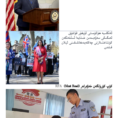
ئەنگلىيە ھۆكۈمىتى ئۇيغۇر قۇللۇق
ئەمگىكى سەۋەبىدىن خىتايدا ئىشلەنگەن
كۈنتاختىلارنى چەكلەيدىغانلىقىنى ئېلان
قىلدى
كۆپ كۆرۈلگەن خەۋەرلەر (Most Read)
RFA