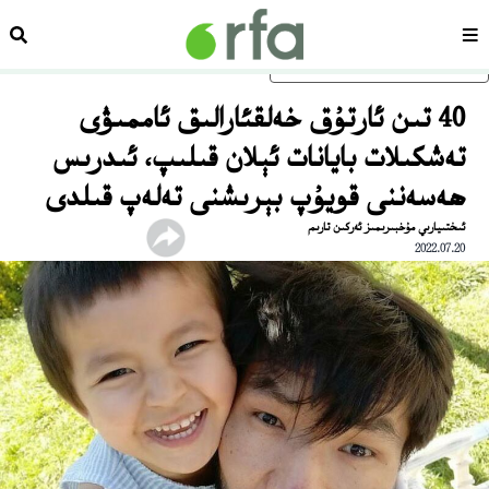
سەھىپە
ئىزد
ئاساسلىق مەزمۇنغا ئاتلاڭ
40 تىن ئارتۇق خەلقئارالىق ئاممىۋى
تەشكىلات بايانات ئېلان قىلىپ، ئىدرىس
ھەسەننى قويۇپ بېرىشنى تەلەپ قىلدى
ئىختىيارىي مۇخبىرىمىز ئەركىن تارىم
2022.07.20