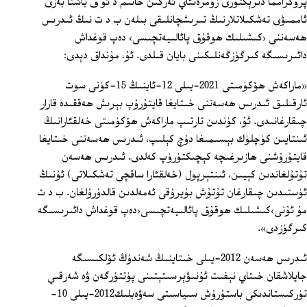
پروگرامما دىرېكتورى زۇمرەتئاي ئەركىن خانىم د ئۇ ق باشتا بەزى
ئاممىۋى تەشكىلاتلارنىڭ تىرىشچانلىقى بىلەن ب د ت نىڭ ئىدرىس
ھەسەننى ‹كىشىلىك ھوقۇق پائالىيەتچىسى› دەپ قوغداش
دائىرىسىگە كىرگۈزگەنلىكىنى بايان قىلدى. ئۇ، مۇنداق دېدى:
«ماراكەش ھۆكۈمىتى 2021-يىلى 12-ئاينىڭ 15-كۈنى سوت
ئارقىلىق ئىدرىس ھەسەننى خىتايغا قايتۇرۇپ بېرىش ھەققىدە قارار
چىقارغانىدى. ئۇ، كۈندىن تارتىپ ماراكەش ھۆكۈمىتى خەلقئارانىڭ
ئىنتايىن كۈچلۈك بېسىمىغا دۇچ كېلىپ، ئىدرىس ھەسەننى خىتايغا
قايتۇرۇشنى ھازىرغىچە كېچىكتۈرۈپ كەلدى. ئىدرىس ھەسەن
تۇتۇلغاندىن كېيىن، ئىنتېرپول (خەلقئارا ساقچى تەشكىلاتى) ئۇنىڭ
ئۈستىدىن چىقارغان تۇتۇش بۇيرۇقى ئەمەلدىن قالدۇرۇلغان. ب د ت
مۇ ئۇنى›كىشىلىك ھوقۇق پائالىيەتچىسى‹دەپ قوغداش دائىرىسىگە
كىرگۈزدى».
ئىدرىس ھەسەن 2012-يىلى خىتاينىڭ شەندۇڭ ئۆلكىسىگە
جايلاشقان خىتاي نېفىت ئۇنىۋېرسىتېتىنى پۈتتۈرگەن ۋە شەرقىي
تۈركىستاندىكى باستۇرۇش سىياسىتى سەۋەبلىك2012-يىلى 10-