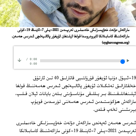
ماراكەش دۆلەت خەۋپسىزلىكى خادىملىرى تەرىپىدىن 2021-يىلى 7-ئاينىڭ 19-كۈنى
ماراكەشنىڭ كاسابىلانكا ئايرودرومىدا قولغا ئېلىنغان ئۇيغۇر پائالىيەتچى ئىدرىس ھەسەن.
(uyghurcongress.org)
/
0:00
0:00
19-ئىيۇل دۇنيا ئۇيغۇر قۇرۇلتىيى قاتارلىق 40 تىن ئارتۇق
خەلقئارالىق تەشكىلات ئۇيغۇر پائالىيەتچى ئىدرىس ھەسەننىڭ قولغا
ئېلىنغانلىقىنىڭ بىر يىللىقى مۇناسىۋىتى بىلەن بايانات ئېلان قىلىپ،
ماراكەش ھۆكۈمىتىدىن ئىدرىس ھەسەننى تۈرمىدىن قويۇپ
بېرىشىنى تەلەپ قىلدى.
ئىدرىس ھەسەن ئەپەندى ماراكەش دۆلەت خەۋپسىزلىكى خادىملىرى
تەرىپىدىن 2021-يىلى 7-ئاينىڭ 19-كۈنى ماراكەشنىڭ كاسابىلانكا