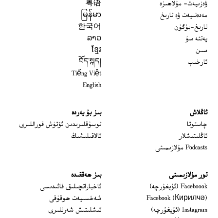
ۋەزىيەت- مۇلاھىزە
粤语
مەدەنىيەت ۋە تارىخ
မြန်မာ
تارىخ-بۈگۈن
한국어
يەتتە سۇ
ລາວ
سىن
ខ្មែរ
ئارخىپ
བོད་སྐད།
Tiếng Việt
English
ئاڭلاش
بىز بۇ يەردە
 window
چاستوتا
توسۇقلىرىدىن ئۆتۈش قوراللىرى
ئاڭلىتىشلار
ئالاقىلىشىڭ
Podcasts مۇلازىمىتى
تور مۇلازىمىتى
بىز ھەققىدە
Opens in new window
Faceboook (ئۇيغۇرچە)
ئاخباراتچىلىق قائىدىسى
Opens in new window
Facebook (Кирилчә)
شەخسىيەت ھوقۇقى
Opens in new window
Instagram (ئۇيغۇرچە)
ئىشلىتىش شەرتلىرى