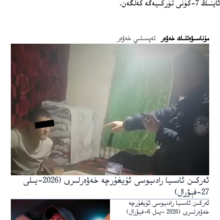
ئاينىڭ 7-كۈنى تۈركىيەگە كەلگەن.
ﻣﯘﻧﺎﺳﯩﯟﻩﺗﻠﯩﻚ ﺧﻪﯞﻩﺭ
تەپسىلىي خەۋەر
ئەركىن ئاسىيا رادىيوسى ئۇيغۇرچە خەۋەرلىرى (2026-يىلى
27-فېۋرال)
ئەركىن ئاسىيا رادىيوسى ئۇيغۇرچە
خەۋەرلىرى (2026 -يىل 6-فېۋرال)