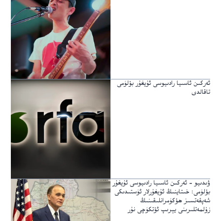
ئەركىن ئاسىيا رادىيوسى ئۇيغۇر بۆلۈمى
تاقالدى
ۋىدىيو – ئەركىن ئاسىيا رادىيوسى ئۇيغۇر
بۆلۈمى: خىتاينىڭ ئۇيغۇرلار ئۈستىدىكى
شەپقەتسىز ھۆكۈمرانلىقىنىڭ
زۇلمەتلىرىنى يېرىپ ئۆتكۈچى نۇر