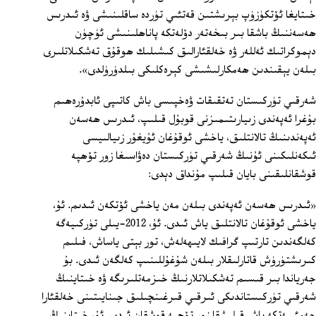
خىتايغا ئۆتكۈزۈپ بېرىشتىن قەتئىي تۈردە ساقلىنىشى ۋە ئىدرىس
ھەسەننىڭ باشقا بىر بىخەتەر دۆلەتكە پاناھلىنىشى ئۈچۈن
دېموكراتىك ئەللەر ۋە خەلقئارالىق كىشىلىك ھوقۇق تەشكىلاتلىرى
بىلەن يېقىندىن ھەمكارلىشىشى كېرەكلىكى بىلدۈرۈلدى».
شەرقىي تۈركىستان تەتقىقات ۋەخپىسى باش كاتىپى ئابدۇرەھىم
بۇغرا ئەپەندى زىيارىتىمىزنى قوبۇل قىلىپ، ئىدرىس ھەسەن
ئەپەندىنىڭ تالانتلىق، ياخشى ئوقۇغان ئۇيغۇر زىيالىيسى
ئىكەنلىكىنى ئۇنىڭ شەرقىي تۈركىستان دەۋاسىغا زور تۆھپە
قوشقانلىقىنى بايان قىلىپ مۇنداق دېدى:
«ئىدرىس ھەسەن ئەپەندى بىلەن مەن ياخشى ئۆتكەن ئىدىم. ئۇ،
ياخشى ئوقۇغان تالانتلىق ياش ئىدى. ئۇ، 2012-يىلى تۈركىيەگە
كەلگەندىن تارتىپ گرافىك لايىھەلەش، تور بېتى ياساش، فىلىم
كىرىشتۈرۈش قاتارلىقلار بىلەن شۇغۇللىنىپ كەلگەن ئىدى. بۇ
جەرياندا بىر قىسىم تەشكىلاتلارنىڭ خىزمەتلىرىگە ۋە خىتاينىڭ
شەرقىي تۈركىستاندىكى ئىرقىي قىرغىنچىلىق جىنايىتىنى خەلقئارا
جەمئىيەتكە پاش قىلىشقا زور تۆھپە قوشقان ئىدى. ئۇ، خىتاينىڭ