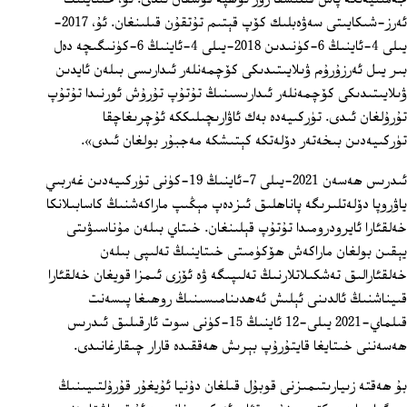
ئەرز-شىكايىتى سەۋەبلىك كۆپ قېتىم تۇتقۇن قىلىنغان. ئۇ، 2017-
يىلى 4-ئاينىڭ 6-كۈنىدىن 2018-يىلى 4-ئاينىڭ 6-كۈنىگىچە دەل
بىر يىل ئەرزۇرۇم ۋىلايىتىدىكى كۆچمەنلەر ئىدارىسى بىلەن ئايدىن
ۋىلايىتىدىكى كۆچمەنلەر ئىدارىسىنىڭ تۇتۇپ تۇرۇش ئورنىدا تۇتۇپ
تۇرۇلغان ئىدى. تۈركىيەدە بەك ئاۋارىچىلىككە ئۇچرىغاچقا
تۈركىيەدىن بىخەتەر دۆلەتكە كېتىشكە مەجبۇر بولغان ئىدى».
ئىدرىس ھەسەن 2021-يىلى 7-ئاينىڭ 19-كۈنى تۈركىيەدىن غەربىي
ياۋروپا دۆلەتلىرىگە پاناھلىق ئىزدەپ مېڭىپ ماراكەشنىڭ كاسابىلانكا
خەلقئارا ئايرودرومىدا تۇتۇپ قېلىنغان. خىتاي بىلەن مۇناسىۋىتى
يېقىن بولغان ماراكەش ھۆكۈمىتى خىتاينىڭ تەلىپى بىلەن
خەلقئارالىق تەشكىلاتلارنىڭ تەلىپىگە ۋە ئۆزى ئىمزا قويغان خەلقئارا
قىيناشنىڭ ئالدىنى ئېلىش ئەھدىنامىسىنىڭ روھىغا پىسەنت
قىلماي-2021 يىلى-12 ئاينىڭ 15-كۈنى سوت ئارقىلىق ئىدرىس
ھەسەننى خىتايغا قايتۇرۇپ بېرىش ھەققىدە قارار چىقارغانىدى.
بۇ ھەقتە زىيارىتىمىزنى قوبۇل قىلغان دۇنيا ئۇيغۇر قۇرۇلتىيىنىڭ