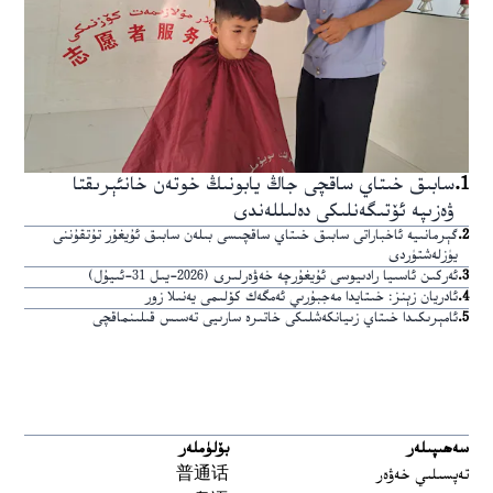
1
.
سابىق خىتاي ساقچى جاڭ يابونىڭ خوتەن خانئېرىقتا
ۋەزىپە ئۆتىگەنلىكى دەلىللەندى
2
.
گېرمانىيە ئاخباراتى سابىق خىتاي ساقچىسى بىلەن سابىق ئۇيغۇر تۇتقۇننى
يۈزلەشتۈردى
3
.
ئەركىن ئاسىيا رادىيوسى ئۇيغۇرچە خەۋەرلىرى (2026-يىل 31-ئىيۇل)
4
.
ئادريان زېنز: خىتايدا مەجبۇرىي ئەمگەك كۆلىمى يەنىلا زور
5
.
ئامېرىكىدا خىتاي زىيانكەشلىكى خاتىرە سارىيى تەسىس قىلىنماقچى
سەھىپىلەر
بۆلۈملەر
تەپسىلىي خەۋەر
普通话