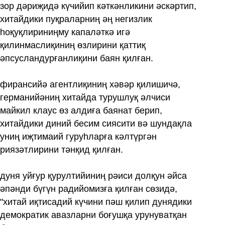
зор дәриҗидә күчийип кәткәнликини әскәртип,
хитайдики пуқраларниң әң негизлик
һоқуқлириниңму капаләткә игә
қилинмаслиқиниң өзлирини қаттиқ
әпсусландурғанлиқини баян қилған.
фирансийә агентлиқиниң хәвәр қилишичә,
германийәниң хитайда турушлуқ әлчиси
майкил клаус өз алдиға баянат берип,
хитайдики диний бесим сиясити вә шундақла
униң иҗтимаий гуруһларға кәлтүргән
риязәтлирини тәнқид қилған.
дуня уйғур қурултийиниң рәиси долқун әйса
әпәнди бүгүн радийомизға қилған сөзидә,
"хитай иқтисадий күчини пәш қилип дунядики
демократик авазларни боғушқа урунуватқан