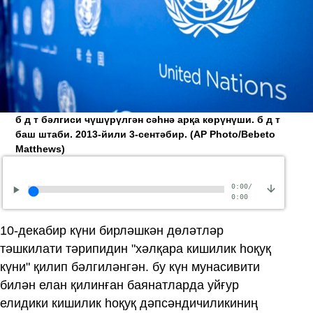
б д т бәлгиси чүшүрүлгән сәһнә арқа көрүнүши. б д т
баш штаби. 2013-йили 3-сентәбир.
(AP Photo/Bebeto
Matthews)
0:00
/
0:00
10-декабир күни бирләшкән дөләтләр
тәшкилати тәрипидин "хәлқара кишилик һоқуқ
күни" қилип бәлгиләнгән. бу күн мунасивити
билән елан қилинған баянатларда уйғур
елидики кишилик һоқуқ дәпсәндичиликиниң