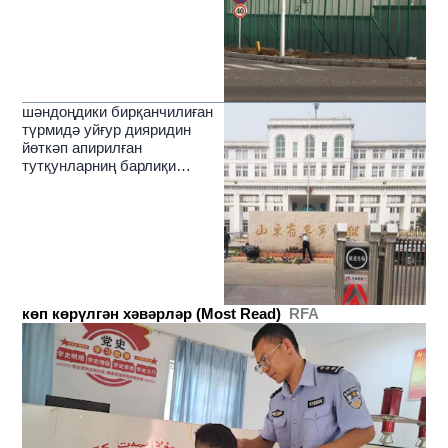
шәндоңдики бирқанчилиған
түрмидә уйғур дияридин
йөткәп апирилған
тутқунларниң барлиқи
ашкариланди
көп көрүлгән хәвәрләр (Most Read)
RFA