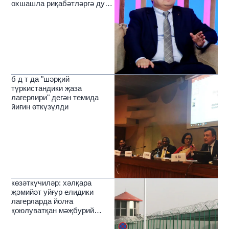
охшашла риқабәтләргә дуч
кәлмәктә
б д т да "шәрқий
түркистандики җаза
лагерлири" дегән темида
йиғин өткүзүлди
көзәткүчиләр: хәлқара
җәмийәт уйғур елидики
лагерларда йолға
қоюлуватқан мәҗбурий
әмгәккә ортақ қарши туруши
керәк