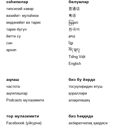
сәһипиләр
бөлүмләр
тәпсилий хәвәр
普通话
вәзийәт- мулаһизә
粤语
мәдәнийәт вә тарих
မြန်မာ
тарих-бүгүн
한국어
йәттә су
ລາວ
син
ខ្មែរ
архип
བོད་སྐད།
Tiếng Việt
English
аңлаш
биз бу йәрдә
частота
тосуқлиридин өтүш
Opens in new window
аңлитишлар
қораллири
Podcasts мулазимити
алақилишиң
тор мулазимити
биз һәққидә
Opens in new window
Faceboook (уйғурчә)
ахбаратчилиқ қаидиси