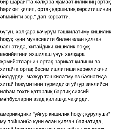
бир шараитта хәлқара җамаәтчиликниң ортақ
һәрикәт қилип, ортақ қаршилиқ көрситишиниң
әһмийити зор," дәп көрсәтти.
бүгүн, хәлқара кәчүрүм тәшкилатиму кишилик
һоқуқ күни мунасивити билән елан қилған
баянатида, хитайдики кишилик һоқуқ
вәзийитини яхшилаш үчүн хәлқара
җәмийәтләрниң ортақ һәрикәт қилиши вә
хитайға ортақ бесим ишлитиши керәкликини
билдүрди. мәзкур тәшкилатму өз баянатида
хитай һөкүмитини түрмидики уйғур зиялийси
илһам тохти қатарлиқ барлиқ сиясий
мәһбусларни азад қилишқа чақирди.
америкидики "уйғур кишилик һоқуқ қурулуши"
му пәйшәнбә күни елан қилған баянатида,
хитай һөкүмитиниң өзи қол қойған кишилик