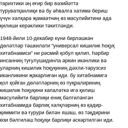
тарихтики әң еғир бир вәзийәттә
туруватқанлиқи вә бу әһвалға хатимә бериш
үчүн хәлқара җамаәтниң өз мәсулийитини ада
қилиши керәклики тәкитләнди.
1948-йили 10-декабир күни бирләшкән
дөләтләр тәшкилати "универсал кишилик һоқуқ
хитабнамиси" ни рәсмий қобул қилип, һәрбир
инсанниң туғулушидинла әркин икәнлики вә
уларниң кишилик һоқуқиниң дәхли-тәрузсиз
икәнликини җакарлиған иди. бу хитабнамигә
қол қойған дөләтләрниң өз пуқралириниң
кишилик һоқуқини капаләткә игә қилиш
мәсулийити барлиқи ениқ бәлгиләнгән
хитабнамидә барлиқ хәлқләрниң өз қәдир-
қиммити вә ғурури билән яшаш, өз тәқдирини
өзи бәлгиләш һоқуқи барлиқи әскәртилгән иди.