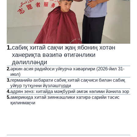
1
.
сабиқ хитай сақчи җаң ябониң хотән
ханериқта вәзипә өтигәнлики
дәлилләнди
2
.
әркин асия радийоси уйғурчә хәвәрлири (2026-йил 31-
июл)
3
.
германийә ахбарати сабиқ хитай сақчиси билән сабиқ
уйғур тутқунни йүзләштүрди
4
.
адрян зенз: хитайда мәҗбурий әмгәк көлими йәнила зор
5
.
америкида хитай зиянкәшлики хатирә сарийи тәсис
қилинмақчи