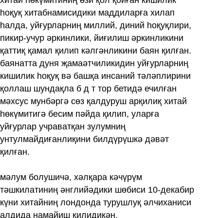
һоқуқ хитабнамисидики маддиларға хилап
һалда, уйғурларниң миллий, диний һоқуқлири,
пикир-учур әркинлики, йиғилиш әркинликини
қаттиқ қамал қилип кәлгәнликини баян қилған.
баянатта дуня җамаәтчиликидин уйғурларниң
кишилик һоқуқ вә башқа инсаний тәләплирини
қоллаш шундақла б д т тор бетидә ечилған
мәхсус мунбәргә сөз қалдуруш арқилиқ хитай
һөкүмитигә бесим пәйда қилип, уларға
уйғурлар учраватқан зулумниң
унтулмайдиғанлиқини билдүрүшкә дәвәт
қилған.
мәлум болушичә, хәлқара кәчүрүм
тәшкилатиниң әнглийәдики шөбиси 10-декабир
күни хитайниң лондонда турушлуқ әлчиханиси
алдида намайиш қилидикән.