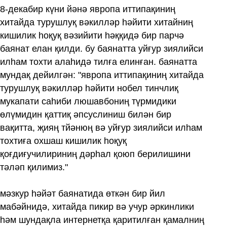
8-декабир күни йәнә явропа иттипақиниң
хитайда турушлуқ вәкилләр һәйити хитайниң
кишилик һоқуқ вәзийити һәққидә бир парчә
баянат елан қилди. бу баянатта уйғур зиялийси
илһам тохти алаһидә тилға елинған. баянатта
мундақ дейилгән: "явропа иттипақиниң хитайда
турушлуқ вәкилләр һәйити нобел тинчлиқ
мукапати саһиби люшавбониң түрмидики
өлүмидин қаттиқ әпсуслиниш билән бир
вақитта, җияң тйәнюң вә уйғур зиялийси илһам
тохтиға охшаш кишилик һоқуқ
қоғдиғучилириниң дәрһал қоюп берилишини
тәләп қилимиз."
мәзкур һәйәт баянатида өткән бир йил
мабәйнидә, хитайда пикир вә учур әркинлики
һәм шундақла интернетқа қаритилған қамалниң