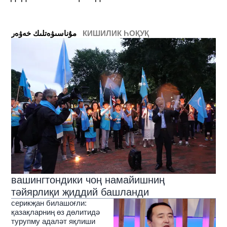
КИШИЛИК ҺОҚУҚ
ﻣﯘﻧﺎﺳﯩﯟﻩﺗﻠﯩﻚ ﺧﻪﯞﻩﺭ
вашингтондики чоң намайишниң
тәйярлиқи җиддий башланди
серикҗан билашоғли:
қазақларниң өз дөлитидә
турупму адаләт яқлиши