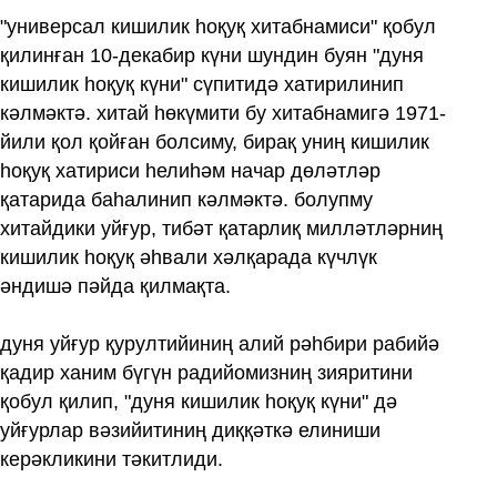
"универсал кишилик һоқуқ хитабнамиси" қобул
қилинған 10-декабир күни шундин буян "дуня
кишилик һоқуқ күни" сүпитидә хатирилинип
кәлмәктә. хитай һөкүмити бу хитабнамигә 1971-
йили қол қойған болсиму, бирақ униң кишилик
һоқуқ хатириси һелиһәм начар дөләтләр
қатарида баһалинип кәлмәктә. болупму
хитайдики уйғур, тибәт қатарлиқ милләтләрниң
кишилик һоқуқ әһвали хәлқарада күчлүк
әндишә пәйда қилмақта.
дуня уйғур қурултийиниң алий рәһбири рабийә
қадир ханим бүгүн радийомизниң зияритини
қобул қилип, "дуня кишилик һоқуқ күни" дә
уйғурлар вәзийитиниң диққәткә елиниши
керәкликини тәкитлиди.