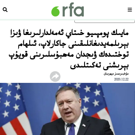
سەھىپە
ئىزد
ئاساسلىق مەزمۇنغا ئاتلاڭ
مايىك پومپىيو خىتاي ئەمەلدارلىرىغا ۋىزا
بېرىلمەيدىغانلىقىنى جاكارلاپ، ئىلھام
توختىدەك ۋىجدان مەھبۇسلىرىنى قويۇپ
بېرىشنى تەكىتلىدى
مۇخبىرىمىز مېھرىبان
2020.12.22