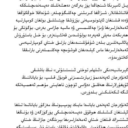
يىل ئامېرىكا شىنجاڭدا يۈز بەرگەن دەھشەتلىك دەپسەندىچىلىككە
قاتناشقانلار، شىزاڭغا كىرىشنى چەكلىگۈچىلەر، شۇنداقلا خوڭكۇڭغا
ۋەدە قىلىنغان ئاپتونومىيەنى بۇزۇشقا چېتىشلىق بولغان كومپارتىيە
ئەمەلدارلىرىغا ۋىزا چەكلىمىسى ۋە مالىيە جازاسى بەردى. بۈگۈنكى بۇ
ھەرىكەت مەيلى قەيەردە بولۇشىدىن قەتئىينەزەر، بۇ خىل باستۇرۇش
پائالىيەتلىرى بىلەن شۇغۇللىنىدىغان بارلىق خىتاي كومپارتىيەسى
ئەمەلدارلىرىغا ماس كېلىدىغان قوشۇمچە چەكلىمىلەرنى بارلىققا
كەلتۈرىدۇ».
گېرمانىيەدىكى «ئىلھام توختى ئىنستىتۇتى» نىڭ باشلىقى
ئەنۋەرجان ئەپەندىمۇ زىيارىتىمىزنى قوبۇل قىلىپ، بۇ باياناتنىڭ
ئۇيغۇرلارنىڭ ھەقلىق دەۋاسى ئۈچۈن ناھايىتى مۇھىم ئەھمىيەتكە
ئىگە ئىكەنلىكىنى بىلدۈردى.
ئەنۋەرجان ئەپەندى بايانىدا مايىك پومپىيونىڭ مەزكۇر باياناتىدا تىلغا
ئېلىنغان كىشىلىك ھوقۇق دەپسەندىچىلىكى يۈرگۈزگەن ۋە بۇنىڭغا
ئىشتىراك قىلغان خىتاي ئەمەلدارلىرىغا بېرىلگەن جازانىڭ خىتاي
كوممۇنىست ھۆكۈمىتى داۋاملاشتۇرۇۋاتقان باستۇرۇش سىياسىتىگە