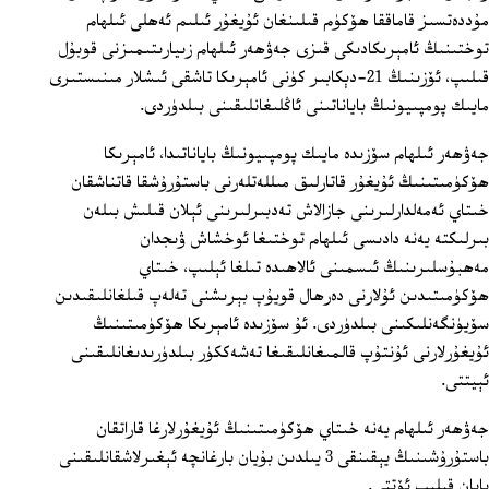
مۇددەتسىز قاماققا ھۆكۈم قىلىنغان ئۇيغۇر ئىلىم ئەھلى ئىلھام
توختىنىڭ ئامېرىكادىكى قىزى جەۋھەر ئىلھام زىيارىتىمىزنى قوبۇل
قىلىپ، ئۆزىنىڭ 21-دېكابىر كۈنى ئامېرىكا تاشقى ئىشلار مىنىستىرى
مايىك پومپىيونىڭ باياناتىنى ئاڭلىغانلىقىنى بىلدۈردى.
جەۋھەر ئىلھام سۆزىدە مايىك پومپىيونىڭ باياناتىدا، ئامېرىكا
ھۆكۈمىتىنىڭ ئۇيغۇر قاتارلىق مىللەتلەرنى باستۇرۇشقا قاتناشقان
خىتاي ئەمەلدارلىرىنى جازالاش تەدبىرلىرىنى ئېلان قىلىش بىلەن
بىرلىكتە يەنە دادىسى ئىلھام توختىغا ئوخشاش ۋىجدان
مەھبۇسلىرىنىڭ ئىسمىنى ئالاھىدە تىلغا ئېلىپ، خىتاي
ھۆكۈمىتىدىن ئۇلارنى دەرھال قويۇپ بېرىشنى تەلەپ قىلغانلىقىدىن
سۆيۈنگەنلىكىنى بىلدۈردى. ئۇ سۆزىدە ئامېرىكا ھۆكۈمىتىنىڭ
ئۇيغۇرلارنى ئۇنتۇپ قالمىغانلىقىغا تەشەككۈر بىلدۈرىدىغانلىقىنى
ئېيتتى.
جەۋھەر ئىلھام يەنە خىتاي ھۆكۈمىتىنىڭ ئۇيغۇرلارغا قاراتقان
باستۇرۇشىنىڭ يېقىنقى 3 يىلدىن بۇيان بارغانچە ئېغىرلاشقانلىقىنى
بايان قىلىپ ئۆتتى.