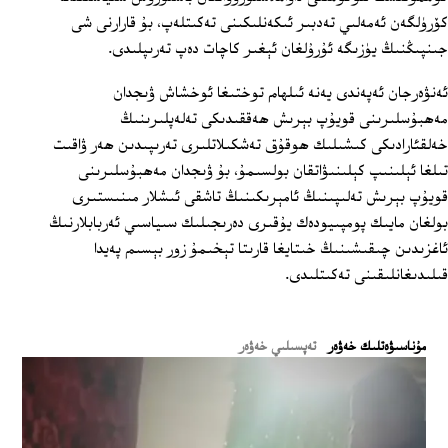
كۆرۈلگەن ئەمەلىي تەدبىر ئىكەنلىكىنى تەكىتلەپ، بۇ قارارنى شى
جىنپىڭنىڭ يۈزىگە ئۇرۇلغان ئېغىر كاچات دەپ تەرىپلىدى.
ئەنۋەرجان ئەپەندى يەنە ئىلھام توختىغا ئوخشاش ۋىجدان
مەھبۇسلىرىنى قويۇپ بېرىش ھەققىدىكى تەلەپلىرىنىڭ
خەلقئارادىكى كىشىلىك ھوقۇق تەشكىلاتلىرى تەرىپىدىن ھەر ۋاقىت
تىلغا ئېلىنىپ كېلىنىۋاتقان بولسىمۇ، بۇ ۋىجدان مەھبۇسلىرىنى
قويۇپ بېرىش تەلىپىنىڭ ئامېرىكىنىڭ تاشقى ئىشلار مىنىستىرى
بولغان مايىك پومپىيودەك يۇقىرى دەرىجىلىك سىياسىي ئەربابلارنىڭ
ئاغزىدىن چىقىشىنىڭ خىتايغا قارىتا تېخىمۇ زور بېسىم پەيدا
قىلىدىغانلىقىنى تەكىتلىدى.
ﻣﯘﻧﺎﺳﯩﯟﻩﺗﻠﯩﻚ ﺧﻪﯞﻩﺭ
تەپسىلىي خەۋەر