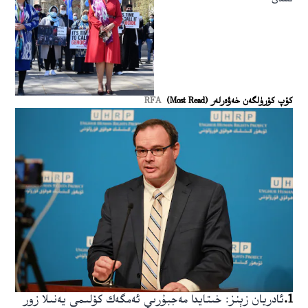
كۆپ كۆرۈلگەن خەۋەرلەر (Most Read)
RFA
1
.
ئادريان زېنز: خىتايدا مەجبۇرىي ئەمگەك كۆلىمى يەنىلا زور