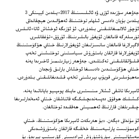
جەۋھەر سۆزىدە ئۆزى ۋە ئائىلىسىنىڭ 2017-يىلدىن كېيىنكى 3
يىلدىن بۇيان دادىسى ئىلھام توختىنىڭ ئەھۋالىدىن ھېچقانداق
ئۇچۇر ئالالمىغانلىقىنى بىلدۈردى. ئۇ ئۆزىگە ئوخشاش ئاتا-ئانىلىرى
تۈرمىلەرگە قامالغان ئۇيغۇر بالىلىرىنىڭ، ئۇرۇق-تۇغقانلىرى
لاگېرلارغا قامالغان سانسىزلىغان ئۇيغۇرلارنىڭ خىتاي ھۆكۈمىتىنىڭ
ئۇيغۇرلارغا قاراتقان باستۇرۇش سىياسىتىنى توختىشىنى تەلەپ
قىلىۋاتقانلىقىنى تەكىتلىدى. جەۋھەر زىيارىتىمىز ئاخىرىدا يەنە
خىتاي ھۆكۈمىتىدىن دادىسىغا ئوخشاش بارلىق ۋىجدان
مەھبۇسلىرىنى قويۇپ بېرىشىنى تەلەپ قىلىدىغانلىقىنى بىلدۈردى.
ئامېرىكا تاشقى ئىشلار مىنىستىرى مايىك پومپىيو باياناتىدا يەنە،
كىشىلىك ھوقۇق دەپسەندىچىلىكىگە قاتناشقان خىتاي ئەمەلدارلىرىغا
چىقىرىلغان قارارنىڭ ئەھمىيىتى ھەققىدە توختالغان.
ئۇ مۇنداق دېگەن. «بۇ ھەرىكەت ئامېرىكا ھۆكۈمىتىنىڭ، خىتاي
كوممۇنىست پارتىيەسىنىڭ خەلقىگە قاراتقان باستۇرۇشىدىكى
مەسئۇلىيىتىنى سۈرۈشتۈرۈش ئىرادىسىنى كۆرسىتىپ بېرىدۇ. بۇ