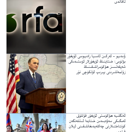
تاقالدى
ۋىدىيو – ئەركىن ئاسىيا رادىيوسى ئۇيغۇر
بۆلۈمى: خىتاينىڭ ئۇيغۇرلار ئۈستىدىكى
شەپقەتسىز ھۆكۈمرانلىقىنىڭ
زۇلمەتلىرىنى يېرىپ ئۆتكۈچى نۇر
ئەنگلىيە ھۆكۈمىتى ئۇيغۇر قۇللۇق
ئەمگىكى سەۋەبىدىن خىتايدا ئىشلەنگەن
كۈنتاختىلارنى چەكلەيدىغانلىقىنى ئېلان
قىلدى