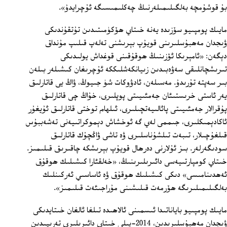
بۇ قوشۇمچە بەلگىلىمىلەرنىڭ چەكلىمىسىگە ئۇچرايدۇ».
مايىك پومپىيو سۆزىدە يەنە خىتاي ھۆكۈمىتىدىن تۇتقۇندىكى
ۋىجدان مەھبۇسلىرىنى قويۇپ بېرىشنى تەلەپ قىلىپ مۇنداق
دېگەن: «ئامېرىكا ئۆزىنىڭ ھوقۇقىنى قوغداش يولىدىكى
تىرىشچانلىقى سەۋەبىدىن زىيانكەشلىككە ئۇچرىغان كىشىلەر بىلەن
بىر سەپتە تۇرىدۇ. مەسىلەن، ئادۋوكات شۈ جىيوڭ، ۋاڭ يى قاتارلىق
يەر ئاستى خرىستىئان جەمئىيىتى پوپلىرى، خۇاڭ چى قاتارلىق
پۇقرالار جەمئىيىتى پائالىيەتچىلىرى، ئىلھام توختى قاتارلىق ئۇيغۇر
ئاكادېمىكلىرى، جىممى لەي گە ئوخشاش دېموكراتىيەنى تەشەببۇس
قىلغۇچىلار، تىبەت تىلشۇناسلىرى ۋە تاشى ۋاڭچۇك قاتارلىق
سودىگەرلەر. بىز ئۇلارنى دەرھال قويۇپ بېرىشكە چاقىرىق قىلىمىز.
خىتاي كومپارتىيەسى دائىرىلىرىنىڭ، «خەلقئارا كىشىلىك ھوقۇق
ئەھدىنامىسى» دىكى كىشىلىك ھوقۇق ۋە ئاساسىي ئەركىنلىك
بەلگىلىمىلىرىگە ھۆرمەت قىلىشىنى مۇراجىئەت قىلىمىز».
مايىك پومپىيو باياناتىدا ئىسمىنى ئالاھىدە تىلغا ئالغان خىتايدىكى
ۋىجدان مەھبۇسلىرىدىن، 2014-يىلى خىتاي دائىرىلىرى تەرىپىدىن