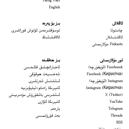
Tiếng Việt
English
ئاڭلاش
بىز بۇ يەردە
 window
چاستوتا
توسۇقلىرىدىن ئۆتۈش قوراللىرى
ئاڭلىتىشلار
ئالاقىلىشىڭ
Podcasts مۇلازىمىتى
تور مۇلازىمىتى
بىز ھەققىدە
Opens in new window
Faceboook (ئۇيغۇرچە)
ئاخباراتچىلىق قائىدىسى
Opens in new window
Facebook (Кирилчә)
شەخسىيەت ھوقۇقى
Opens in new window
Instagram (ئۇيغۇرچە)
ئىشلىتىش شەرتلىرى
Opens in new window
Instagram (Кирилчә)
ئامېرىكا رادىئو-تېلېۋىزىيە
window
Opens in new window
X (Twitter)
ئىشلىرىنى باشقۇرۇش مۇدىرىيىتى
Opens in new window
Opens in new window
YouTube
ئامېرىكا ئاۋازى
Opens in new window
Telegram
ياردەم
Opens in new window
Threads
بەت قۇرۇلمىسى
RSS