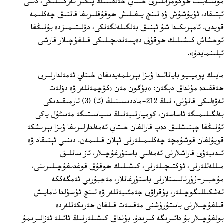
مۇستەبىت ھۆكۈمرانلىرى خىتاي خەلقىنىڭ پىكىر ئەركىنلىكى، دىنى
ئېتىقاد، ئۇيۇشۇش ۋە تىنچ يىغىلىش ھوقۇقلىرىغا قاتتىق چەكلىمە
قويدى. ئامېرىكىدا شۇ ئېنىق بەلگىلەنگەنكى، دۆلىتىمىزدە بۇنىڭغا
ئوخشاش كىشىلىك ھوقۇق دەپسەندىچىلىكى قىلغۇچىلار قارشى
ئېلىنمايدۇ».
مايىك پومپىيو باياناتىدا ۋىزا بېرىلمەيدىغان خىتاي ئەمەلدارلىرى
ھەققىدە مۇنداق دېگەن: «بۈگۈن مەن ‹كۆچمەنلەر ۋە دۆلەت
تەۋەلىكى قانۇنى› نىڭ 212-ماددىسىنىڭ (ئا) (3) تارمىقىدىكى
بەلگىلىمىگە ئاساسەن، كومپارتىيەنىڭ سىياسىتىگە مەسئۇل ياكى
ئۇنىڭغا چېتىشلىق دەپ قارالغان خىتاي ئەمەلدارلىرىغا ۋىزا بېرىشكە
قويۇلغان قوشۇمچە چەكلىمىلەرنى ئېلان قىلىمەن. دىنىي ئېتىقاد ۋە
ئىدىيەۋى قاراشلارنى ئەمەلىي باستۇرغۇچىلار، ئاز سانلىق
مىللەتلەرنى، ئۆكتىچىلەرنى، كىشىلىك ھوقۇق قوغدىغۇچىلىرىنى،
مۇخبىر-ژۇرنالىستلارنى باستۇرغانلار، مەجبۇرىي ئەمگەككە
تەشكىللىگۈچىلەر، پۇقراۋى جەمئىيەتلەر ۋە تىنچ ئۇسۇلدا نامايىش
قىلغۇچىلارنى باستۇرۇشنى مەقسەت قىلغان ھەرىكەتلەردە
بولغۇچىلار بۇ دائىرىگە كىرىدۇ. بۇنداق كىشىلەرنىڭ ئائىلە ئەزالىرىمۇ