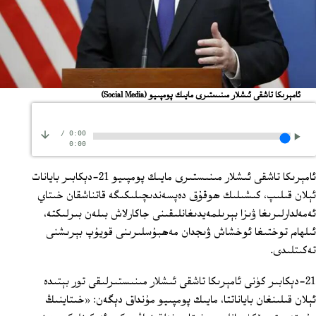
ئامېرىكا تاشقى ئىشلار مىنىستىرى مايىك پومپىيو
(Social Media)
/
0:00
0:00
ئامېرىكا تاشقى ئىشلار مىنىستىرى مايىك پومپىيو 21-دېكابىر بايانات
ئېلان قىلىپ، كىشىلىك ھوقۇق دەپسەندىچىلىكىگە قاتناشقان خىتاي
ئەمەلدارلىرىغا ۋىزا بېرىلمەيدىغانلىقىنى جاكارلاش بىلەن بىرلىكتە،
ئىلھام توختىغا ئوخشاش ۋىجدان مەھبۇسلىرىنى قويۇپ بېرىشنى
تەكىتلىدى.
21-دېكابىر كۈنى ئامېرىكا تاشقى ئىشلار مىنىستىرلىقى تور بېتىدە
ئېلان قىلىنغان باياناتتا، مايىك پومپىيو مۇنداق دېگەن: «خىتاينىڭ