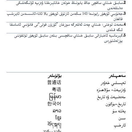
2
.
سابىق خىتاي ساقچى جاڭ يابونىڭ خوتەن خانئېرىقتا ۋەزىپە ئۆتىگەنلىكى
دەلىللەندى
3
.
جەنۇبىي ئۇيغۇر رايونىدا 143 مىڭدىن ئارتۇق ئويغۇر بالا ئاتا-ئانىسىدىن ئايرىلىپ
قالغان
4
.
مەمەت توختى: خىتاي چەت ئەللەرگە سوزغان ”ئۇزۇن قولى“نى قانۇنىي ئاساسقا
ئىگە قىلدى
5
.
گېرمانىيە ئاخباراتى سابىق خىتاي ساقچىسى بىلەن سابىق ئۇيغۇر تۇتقۇننى
يۈزلەشتۈردى
سەھىپىلەر
بۆلۈملەر
تەپسىلىي خەۋەر
普通话
ۋەزىيەت- مۇلاھىزە
粤语
مەدەنىيەت ۋە تارىخ
မြန်မာ
تارىخ-بۈگۈن
한국어
يەتتە سۇ
ລາວ
سىن
ខ្មែរ
ئارخىپ
བོད་སྐད།