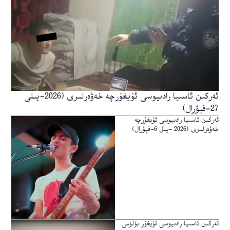
ئەركىن ئاسىيا رادىيوسى ئۇيغۇرچە خەۋەرلىرى (2026-يىلى
27-فېۋرال)
ئەركىن ئاسىيا رادىيوسى ئۇيغۇرچە
خەۋەرلىرى (2026 -يىل 6-فېۋرال)
ئەركىن ئاسىيا رادىيوسى ئۇيغۇر بۆلۈمى