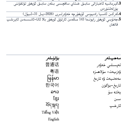
3
.
گېرمانىيە ئاخباراتى سابىق خىتاي ساقچىسى بىلەن سابىق ئۇيغۇر تۇتقۇننى
يۈزلەشتۈردى
4
.
ئەركىن ئاسىيا رادىيوسى ئۇيغۇرچە خەۋەرلىرى (2026-يىل 31-ئىيۇل)
5
.
جەنۇبىي ئۇيغۇر رايونىدا 143 مىڭدىن ئارتۇق ئويغۇر بالا ئاتا-ئانىسىدىن ئايرىلىپ
قالغان
سەھىپىلەر
بۆلۈملەر
تەپسىلىي خەۋەر
普通话
ۋەزىيەت- مۇلاھىزە
粤语
مەدەنىيەت ۋە تارىخ
မြန်မာ
تارىخ-بۈگۈن
한국어
يەتتە سۇ
ລາວ
سىن
ខ្មែរ
ئارخىپ
བོད་སྐད།
Tiếng Việt
English