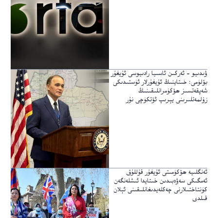
ۋىدىيو – ئەركىن ئاسىيا رادىيوسى ئۇيغۇر
بۆلۈمى: خىتاينىڭ ئۇيغۇرلار ئۈستىدىكى
شەپقەتسىز ھۆكۈمرانلىقىنىڭ
زۇلمەتلىرىنى يېرىپ ئۆتكۈچى نۇر
ئەنگلىيە ھۆكۈمىتى ئۇيغۇر قۇللۇق
ئەمگىكى سەۋەبىدىن خىتايدا ئىشلەنگەن
كۈنتاختىلارنى چەكلەيدىغانلىقىنى ئېلان
قىلدى