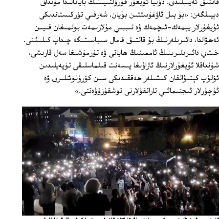
قاتتىق ئەيىبلىدى. دۇنيا ئۇيغۇر قۇرۇلتىيىنىڭ باياناتىدا مۇنداق
دېيىلگەن: «بۇ يىل ئاۋغۇستتىن بۇيان، شەرقىي تۈركىستاندىكى
ئۇيغۇرلار يېمەك-ئىچمەك ۋە تىببىي مۇلازىمەت بولمىغان قىيىن
ئەھۋالدا، دائىرىلەرنىڭ بۇ قاتتىق قامال سىياسىتىگە چىداپ كىلىشتى.
خىتاي دائىرىلىرىنىڭ ئاممىنىڭ ھاياتى ۋە تۇرمۇشىغا سەل قارىشى،
شۇنداقلا ئۇيغۇرلارنىڭ ئازاۋىغا پىسەنت قىلماسلىقى تۈپەيلىدىن
ئۆلۈپ كېتىۋاتقان كىشىلەر ھەققىدىكى سىن كۆرۈنۈشلىرى ۋە
ئۇچۇرلار ئىجتىمائىي تاراتقۇلارنى توشقۇزۇۋەتتى.»