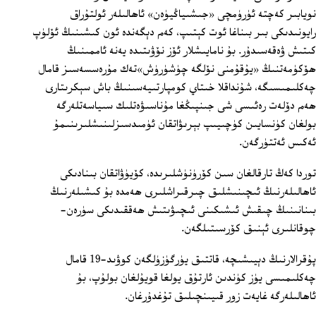
نويابىر كەچتە ئۈرۈمچى «جىشىياڭيۈەن» ئاھالىلەر ئولتۇراق
رايونىدىكى بىر بىناغا ئوت كېتىپ، كەم دېگەندە ئون كىشىنىڭ ئۆلۈپ
كىتىش ۋەقەسىدۇر. بۇ نامايىشلار ئۆز نۆۋىتىدە يەنە ئاممىنىڭ
ھۆكۈمەتنىڭ «يۇقۇمنى نۆلگە چۈشۈرۈش»تەك مۇرەسسەسىز قامال
چەكلىمىسىگە، شۇنداقلا خىتاي كومپارتىيەسىنىڭ باش سېكرىتارى
ھەم دۆلەت رەئىسى شى جىنپىڭغا مۇناسىۋەتلىك سىياسەتلەرگە
بولغان كۈنسايىن كۈچىيىپ بېرىۋاتقان ئۈمىدسىزلىنىشلىرىنىمۇ
ئەكىس ئەتتۈرگەن.
توردا كەڭ تارقالغان سىن كۆرۈنۈشلىرىدە، كۆيۈۋاتقان بىنادىكى
ئاھالىلەرنىڭ ئىچىنىشلىق چىرقىراشلىرى ھەمدە بۇ كىشىلەرنىڭ
بىنانىنىڭ چىقىش ئىشىكىنى ئىچىۋىتىش ھەققىدىكى سۈرەن-
چوقانلىرى ئېنىق كۆرسىتىلگەن.
پۇقرالارنىڭ دېيىشىچە، قاتتىق يۈرگۈزۈلگەن كوۋىد-19 قامال
چەكلىمىسى يۈز كۈندىن ئارتۇق يولغا قويۇلغان بولۇپ، بۇ
ئاھالىلەرگە غايەت زور قىيىنچىلىق تۇغدۇرغان.