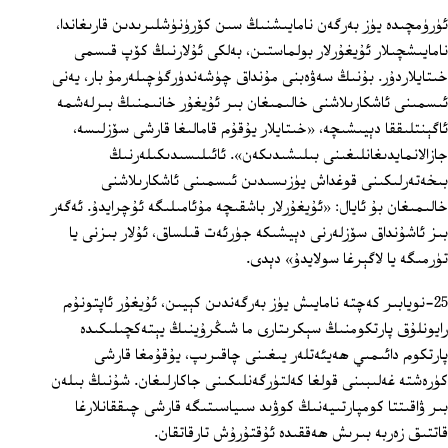
ئۈرۈمچىدە يۈز بەرگەن نامايىشنىڭ سىن كۆرۈنۈشلىرىدىن قارىغاندا،
نامايىشچىلار ئۇيغۇرلار بولماستىن، بەلكى ئۇلارنىڭ كۆپ قىسمى
خىتايلاردۇر. بۇنىڭ سەۋەبنى مۇنداق چۈشەندۈرگۈچىلەرمۇ بار، يەنى
ئىسمىنى ئاشكارىلاشنى خالىمىغان بىر ئۇيغۇر خانىمنىڭ بىرلەشمە
ئاگېنتلىققا دېيىشىچە، «خىتايلار يۇقۇم قامالىغا قارشى سۆزلىسە،
جازالانمايدىغانلىغىنى بىلىشىدىكەن». ئائىلىسىدىكىلەرنىڭ
بىخەتەرلىكىنى قوغداش يۈزىسىدىن ئىسمىنى ئاشكارىلاشنى
خالىمىغان بۇ ئايال: «ئۇيغۇرلار باشقىچە مۇئامىلىگە ئۇچرايدۇ. ئەگەر
بىز ئاشۇنداق سۆزلەرنى دېيشىكە جۈرئەت قىلساق، ئۇلار بىزنى يا
تۈرمىگە يا لاگېرغا سولايدۇ» دېدى.
25-نويابىر كەچتە نامايىش يۈز بەرگەندىن كېيىن، ئۇيغۇر ئاپتونۇم
رايونلۇق پارتكومنىڭ سېكرىتارى ما شىڭرۇينىڭ يېتەكچىلىكىدە
پارتكوم دائىمىي ھەيئەتلەر يىغىنى چاقىرىپ، يۇقۇمغا قارشى
كۈرەشتە غەلىبىنى قولغا كەلتۈرگەنلىكىنى جاكارلىغان. شۇنىڭ بىلەن
بىر ۋاقىتتا كومپارتىيەنىڭ كوۋىد سىياسىتىگە قارشى چىققانلارغا
قاتتىق زەربە بىرىش ھەققىدە ئۇقتۇرۇش تارقاتقان.