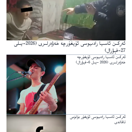
ئەركىن ئاسىيا رادىيوسى ئۇيغۇرچە خەۋەرلىرى (2026-يىلى
27-فېۋرال)
ئەركىن ئاسىيا رادىيوسى ئۇيغۇرچە
خەۋەرلىرى (2026 -يىل 6-فېۋرال)
ئەركىن ئاسىيا رادىيوسى ئۇيغۇر بۆلۈمى
تاقالدى