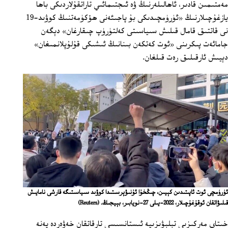
مەمتىمىن قادىر، ئاھالىلەرنىڭ ۋە ئىجتىمائىي تاراتقۇلاردىكى باھا
يازغۇچىلارنىڭ «ئۈرۈمچىدىكى بۇ پاجىئەنى ھۆكۈمەتنىڭ كوۋىد-19
نى قاتتىق قامال قىلىش سىياسىتى كەلتۈرۈپ چىقارغان» دېگەن
جامائەت پىكرىنى «ئوت كەتكەن بىنانىڭ ئىشىكى قۇلۇپلانمىغان»
دېيىش ئارقىلىق رەت قىلغان.
ئۈرۈمچى ئوت ئاپىتىدىن كېيىن، چىڭخۇا ئۇنىۋېرسىتىدا كوۋىد سىياسىتىگە قارشى نامايىش
قىلىۋاتقان ئوقۇغۇچىلار، 2022-يىلى 27-نويابىر، بېيجىڭ.
(Reuters)
خىتاي مەركىزىي تېلېۋىزىيە ئىستانسىسى تارقاتقان خەۋەردە يەنە