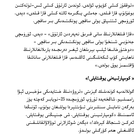
«توققۇز كىشى كۆيۈپ ئۆلدى، ئوندىن ئارتۇق كىشى ئىس-تۈتەكتىن
بوغۇلۇپ قازا قىلدى، جەمئىي يىگىرمە ئالتە كىشى قازا قىلدى» دېدى،
ئۈرۈمچى ئىتتىپاق يولى ساقچى پونكىتىدىكى بىر ساقچى.
«قازا قىلغانلارنىڭ سانى قىرىق نەپەردىن ئارتۇق» - دېدى، ئۈرۈمچى
جەنۇبىي شىنخۇا يولى ساقچى پونكىتىدىكى بىر ساقچى -
«دوختۇرخانىغا ئېلىپ بېرىلغان ئېغىر دەرىجىدە يارىلانغانلارنىڭ
ناھايىتى كۆپ ئىكەنلىگىنى ئاڭلىدىم. قازا قىلغانلارنى ساناشقا
ۋاقتىمىز يوق بولدى.»
«
كومپارتىيەنى يوقىتايلى!»
گوللاندىيە كۈندىلىك گېزىتى «تروۋ»نىڭ خىتايدىكى مۇخبىرى ئېۋا
راممىلىيو، شاڭخەيدە تۇرۇپ ئۈرۈمچىدە 25-نويابىر كەچتە يۈز
بەرگەن نامايىش سىنلىرىنى تىۋىتتېردا يوللىغان بولۇپ، ئۇنىڭدا
ئاممىنىڭ «كومپارتىيىنى يوقىتايلى، شى جىنپىڭنى يوقىتايلى،
ئەركىن شىنجاڭ كېرەك!» دېگەن شوئارلارنى توۋلاۋاتقانلىقىنى
ئاڭلىغىلى ھەم كۆرگىلى بولىدۇ.