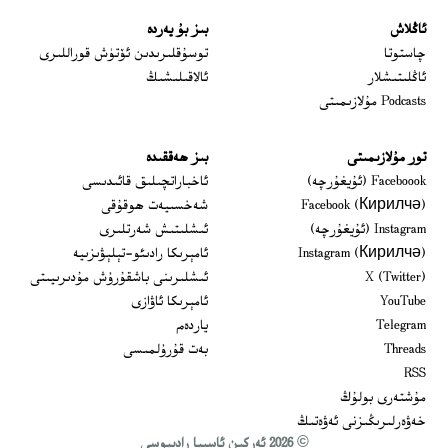
ئاڭلاش
بىز بۇ يەردە
 window
چاستوتا
توسۇقلىرىدىن ئۆتۈش قوراللىرى
ئاڭلىتىشلار
ئالاقىلىشىڭ
Podcasts مۇلازىمىتى
تور مۇلازىمىتى
بىز ھەققىدە
Opens in new window
Faceboook (ئۇيغۇرچە)
ئاخباراتچىلىق قائىدىسى
Opens in new window
Facebook (Кирилчә)
شەخسىيەت ھوقۇقى
Opens in new window
Instagram (ئۇيغۇرچە)
ئىشلىتىش شەرتلىرى
Opens in new window
Instagram (Кирилчә)
ئامېرىكا رادىئو-تېلېۋىزىيە
window
Opens in new window
X (Twitter)
ئىشلىرىنى باشقۇرۇش مۇدىرىيىتى
Opens in new window
Opens in new window
YouTube
ئامېرىكا ئاۋازى
Opens in new window
Telegram
ياردەم
Opens in new window
Threads
بەت قۇرۇلمىسى
RSS
مۇشتەرى بولۇڭ
خەۋەرلىرىڭىزنى ئەۋەتىڭ
© 2026 ئەركىن ئاسىيا رادىيوسى