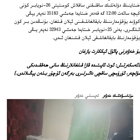
خىتاينىڭ دۆلەتلىك ساقلىقنى ساقلاش كومىتېتى 26-نويابىر كۈنى
كېچە سائەت 12:00 گە قەدەر خىتايدا جەمئىي 35183 نەپەر يېڭى
كوۋىد يۇقۇمدارىنىڭ بايقالغانلىقىنى ئېلان قىلغان. بۇنىڭدىن بىر كۈن
ئىلگىرى، يەنى 25-نويابىر خىتايدا جەمئىي 32943 نەپەر يىڭى
يۇقۇمدارنىڭ بايقالغانلىقى ئېلان قىلىنغان ئىدى.
بۇ خەۋەرنى پائۇل ئېككارت يازغان
[ئەسكەرتىش: ئوت ئاپىتىدە قازا قىلغانلارنىڭ سانى ھەققىدىكى
مۆلچەر، ئۈرۈمچى ساقچى دائىرلىرى بەرگەن ئۇچۇر بىلەن يېڭىلاندى.]
ﻣﯘﻧﺎﺳﯩﯟﻩﺗﻠﯩﻚ ﺧﻪﯞﻩﺭ
تەپسىلىي خەۋەر