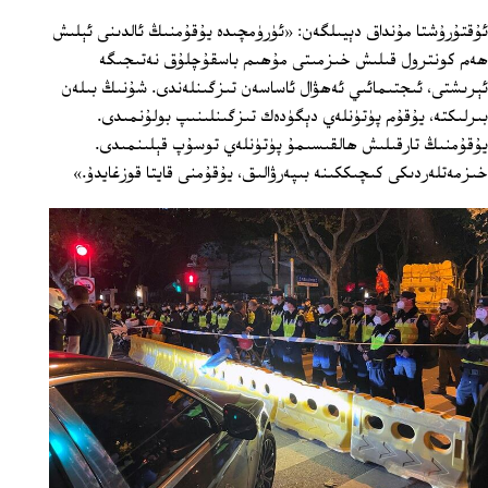
ئۇقتۇرۇشتا مۇنداق دېيىلگەن: «ئۈرۈمچىدە يۇقۇمنىڭ ئالدىنى ئېلىش
ھەم كونترول قىلىش خىزمىتى مۇھىم باسقۇچلۇق نەتىجىگە
ئېرىشتى، ئىجتىمائىي ئەھۋال ئاساسەن تىزگىنلەندى. شۇنىڭ بىلەن
بىرلىكتە، يۇقۇم پۈتۈنلەي دېگۈدەك تىزگىنلىنىپ بولۇنمىدى.
يۇقۇمنىڭ تارقىلىش ھالقىسىمۇ پۈتۈنلەي توسۇپ قېلىنمىدى.
خىزمەتلەردىكى كىچىككىنە بىپەرۋالىق، يۇقۇمنى قايتا قوزغايدۇ.»