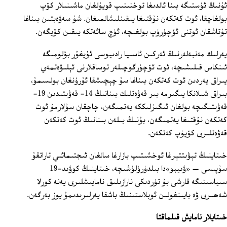
ئۇنىڭ ئۈستىگە بىنا ئالدىغا توختىتىپ قويۇلغان ماشىنىلار كۆپ
بولغاچقا، ئوت كەتكەن نۇقتىغا يىقىنلىشالمىغان. شۇ سەۋەبتىن بىناغا
تۇتاشقان ئوتنى ئۆچۈرۈپ بولغىچە، ئۈچ سائەتكە يىقىن كۆيگەن.
يەرلىك مەنبەلەرنىڭ ئەركىن ئاسىيا رادىيوسى ئۇيغۇر بۆلۈمىگە
ئىنكاس قىلىشىچە، ئوت ئۆچۈرگۈچىلەر توساقلارنى ئېلىۋەتمەي
يىراق يەردىن ئوت كەتكەن بىناغا سۇ چېچىشقا ئۇرۇنغان بولسىمۇ،
بىراق شىلانكا يىگىرمە بىر قەۋەتلىك بىنانىڭ 14- قەۋىتىدىن 19-
قەۋىتىگىچە بولغان ئىگىزلىككە يەتمىگەن، چاچقان سۇلارمۇ ئوت
كەتكەن نۇقتىغا يەتمىگەن، بۇنىڭ بىلەن بىنانىڭ ئوت كەتكەن
قەۋەتلىرى كۆيۈپ كەتكەن.
خىتاينىڭ تېۋىتتېرغا ئوخشىتىپ بازارغا سالغان ئىجتىمائىي تاراتقۇ
سۇپىسى — «ۋىيبو»دا بىلدۈرۈلۈشىچە، خىتاينىڭ كوۋىد-19
سىياسىتىگە قارشى بۇ تۈردىكى نارازىلىق نامايىشلىرى يەنە كورلا
شەھىرى ۋە بايىنغولىن ئوبلاستىنىڭ باشقا يەرلىرىدىمۇ يۈز بەرگەن.
خىتايلار نامايش قىلماقتا