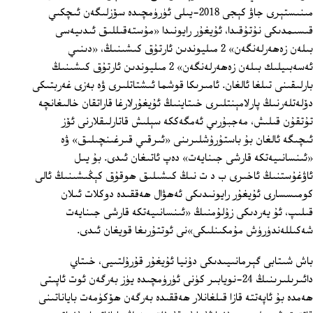
مىنىستېرى جاۋ كېجى 2018-يىلى ئۈرۈمچىدە سۆزلىگەن ئىچكىي
قىسىمدىكى نۇتۇقىدا، ئۇيغۇر رايونىدا «مۇستەقىللىق ئىدىيەسى
بىلەن زەھەرلەنگەن» 2 مىليوندىن ئارتۇق كىشىنىڭ، «دىنىي
ئەسەبىيلىك بىلەن زەھەرلەنگەن» 2 مىليوندىن ئارتۇق كىشىنىڭ
بارلىقىنى تىلغا ئالغان. ئامىرىكا قوشما ئىشتاتلىرى ۋە بەزى غەربتىكى
دۆلەتلەرنىڭ پارلامېنتلىرى خىتاينىڭ ئۇيغۇرلارغا قاراتقان خالىغانچە
تۇتقۇن قىلىش، مەجبۇرىي ئەمگەككە سېلىش قاتارلىقلارنى ئۆز
ئىچىگە ئالغان بۇ باستۇرۇشلىرىنى «ئىرقىي قىرغىنچىلىق» ۋە
«ئىنسانىيەتكە قارشى جىنايەت» دەپ ئاتىغان ئىدى. بۇ يىل
ئاۋغۇستنىڭ ئاخىرى ب د ت نىڭ كىشىلىق ھوقۇق كېڭىشىنىڭ ئالى
كومىسسارى ئۇيغۇر رايونىدىكى ئەھۋال ھەققىدە دوكلات ئىلان
قىلىپ، ئۇ يەردىكى زۇلۇمنىڭ «ئىنسانىيەتكە قارشى جىنايەت
شەكىللەندۈرۈش مۇمكىنلىكى»نى ئوتتۇرىغا قويغان ئىدى.
باش شىتابى گېرمانىيىدىكى دۇنيا ئۇيغۇر قۇرۇلتىيى، خىتاي
دائىرىلىرىنىڭ 24-نويابىر كۈنى ئۈرۈمچىدە يۈز بەرگەن ئوت ئاپىتى
ھەمدە بۇ ئاپەتتە قازا قىلغانلار ھەققىدە بەرگەن ھۆكۈمەت باياناتىنى