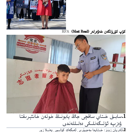
كۆپ كۆرۈلگەن خەۋەرلەر (Most Read)
RFA
1
.
سابىق خىتاي ساقچى جاڭ يابونىڭ خوتەن خانئېرىقتا
ۋەزىپە ئۆتىگەنلىكى دەلىللەندى
2
.
ئادريان زېنز: خىتايدا مەجبۇرىي ئەمگەك كۆلىمى يەنىلا زور