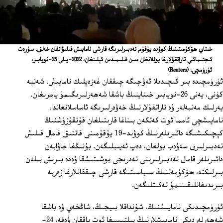
خىتاي ھۆكۈمىتىنىڭ كوۋىد يۇقۇم تەدبىرلىرىگە قارشى نامايىش قىلىۋاتقان خەلق. سۈرەت
ئىجتىمائىي تاراتقۇلارغا يوللانغان سىن فىلىمىدىن ئېلىنغان، 2022-يىلى 25-نويابىر،
ئۈرۈمچى.
(Reuters)
ئۈرۈمچىدە بىر كىچىدىلا ئەۋجىگە چىققان غەزەپلىك نامايىش، شەنبە
كۈنى، يەنى 26-نويابىر خىتاينىڭ باشقا شەھەرلىرىگىمۇ يامرىغان.
يەرلىك مەنبەلەر ۋە تاراتقۇلارنىڭ خەۋەرلىرىگە ئاساسلانغاندا،
نامايىشچى ئامما ئوت كەتكەن بىناغا قارىتىلغان قۇتقۇزۇشنىڭ
كېچىكىشىگە دائىرىلەرنىڭ كوۋىد-19 يۇقۇمىنى قاتتىق قامال قىلىش
تەدبىرلىرى سەۋەب بولغان، دەپ ئەيىبلىگەن. بۇنىڭغا جاۋابەن
دائىرىلەر قامال تەدبىرلىرىنى تەدرىجى بوشىتىشقا ۋەدە بىرىش بىلەن
بىرلىكتە، ھۆكۈمەتنىڭ سىياسىتىگە قارشى چىققانلارغا زەربە
بىرىدىغانلىقىنىمۇ تەكىتلىگەن.
ئۈرۈمچىدىكى نامايىشنىڭ، شۇنداقلا بىيجىڭ، شاڭخەي ۋە باشقا
شەھەرلەردىكى نامايىشلارنىڭ پىلتىسىغا ئوت ياققان ۋەقە، 24-