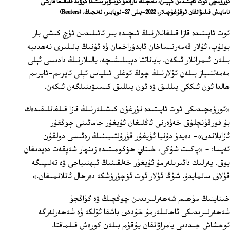
ئۈرۈمچى ئوت ئاپىتىدىن كېيىن، نەنجىڭ تاراتقۇ ئۇنىۋېرسىتىدا كوۋىد قامالىغا قارشى
نامايىش قىلىۋاتقان ئوقۇغۇچىلار، 2022-يىلى 27-نويابىر، نەنجىڭ.
(Reuters)
ئوت ئاپىتىدە قازا قىلغانلارنىڭ ئىچىدە بىر ئائىلىدىن ئۈچ كىشى بار
بولۇپ، ئۇلار قەمەرنىساخان ئابدۇراخمان ۋە ئۇنىڭ بالىلىرى نەھدىيە
بىلەن ئىمرانلار ئىكەن. باياناتتا دېيىلىشىچە، بالىلارنىڭ دادىسى ئېلى
مەمەتنىياز بىلەن ئۇلارنىڭ چوڭ ئوغلى ئىلياس ئېلى ئايرىم-ئايرىم
ھالدا ئون ئىككى يىللىق ۋە ئون يىللىق كىسىۋىتىلگەن ئىكەن.
«ئۈرۈمچىدىكى ئوت ئاپىتىدە نۇرغۇن كىشىلەرنىڭ قازا قىلغانلىقىدەك
بۇ قورقۇنچلۇق خەۋەرنى ئاڭلىغان ئۇيغۇر جامائىتى چوڭقۇر
ئازابلاندى»- دەيدۇ دۇنيا ئۇيغۇر قۇرۇلتىيىنىڭ رەئىسى دولقۇن
ئەيسا: - «پاكىت شۇكى، خىتاي ھۆكۈمىتىدە زىنھار شەپقەت دەيدىغان
يوق، يەرلىك دائىرىلەرمۇ ئۇيغۇر خەلقىنىڭ ئېھتىياجى ۋە تەلىپىگە
قۇلاق سالمايدۇ. شۇڭا ئۇلار ئوت ئۆچۈرۈشكە دەرھال ئاتلانمىغان.»
خىتاينىڭ مۇھىم شەھەرلىرىدىن چوڭچىڭ ۋە گۇاڭجۇ
شەھەرلىرىدىكى ئاھالىلەرمۇ خۇددى باشقا ئۆلكە ۋە شەھەرلەرگە
ئوخشاش جىددىي يامراۋاتقان يۇقۇم بىلەن كۈرەش قىلماقتا.