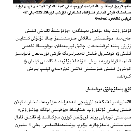
ساقچىلار يول توساقلىرىنىڭ كەينىدە، ئۈرۈمچىدىكى ئەجەللىك ئوت ئاپىتىدىن كېيىن كوۋىد
سىياسىتىگە قارشى نامايىش قىلىۋاتقان كىشىلەرنى، كۈزىتىپ تۇرماقتا. 2022-يىلى 27-
نويابىر، شاڭخەي.
(Reuters)
ئۇقتۇرۇشتا يەنە مۇنداق دېيىلگەن: «يۇقۇمنىڭ ئالدىنى ئىلىش
جەريانىدا، مۇقىملىقنى ساقلاش خىزمىتىنىمۇ چىڭ تۇتۇش ئىنتايىن
زۆرۈر. پىتنە تارقىتىدىغان، چاتاق تېرىيدىغان، يۇقۇمنىڭ ئالدىنى
ئىلىش ۋە كونتىرول قىلىش تەدبىرلىرىگە قارشى تۇرىدىغان قانۇنسىز
قىلمىشلارغا زەربە بىرىش، شۇنداقلا يۇقۇمنىڭ ئالدىنى ئېلىش ۋە
كونترول قىلىش خىزمىتىنى قەتئىي تەۋرەنمەي ئېلىپ بىرىش
كېرەك.»
ئۈچ باسقۇچلۇق بوشىتىش
26-نويابىر ئەتىگەندە ئۈرۈمچى شەھەرلىك ھۆكۈمەت ئاخبارات ئېلان
قىلىش يىغىنى ئۆتكۈزۈپ، خىتاينىڭ «يۇقۇمنى نۆلگە چۈشۈرۈش»
سىياسىتى تۈپەيلى يولغا قويۇلغان ئۇزۇن مەزگىللىك ۋە قاتتىق قامال
سىياسىتىنى باسقۇچلارغا بۆلۈپ بوشىتىدىغانلىقىنى، يەنى 4 مىليون