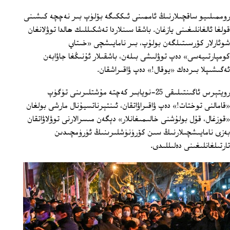
روممىلىيو ساقچىلارنىڭ ئاممىنى ئىككىگە بۆلۈپ بىر نەچچە كىشىنى
قولغا ئالغانلىغىنى يازغان. باشقا سىنلاردا تەشكىللىك ھالدا توۋلانغان
شوئارلار كۆرسىتىلگەن بولۇپ، بىر نامايىشچى «خىتاي
كومپارتىيەسى» دەپ توۋلىشى بىلەن، باشقىلار ئۇنىڭغا جاۋابەن
ئەگىشىپلا بىردەك «يوقال!» دەپ ۋاقىراشقان.
رويتېرس ئاگىنتىلىقى 25-نويابىر كەچتە مۇشتلىرىنى تۈگۈپ
«قامالنى توختات!» دەپ ۋاقىراۋاتقان، ئىنتېرناتسيۇنال مارشى بولغان
«قوزغال، قۇل بولۇشنى خالىمىغانلار» دېگەن مىسرالارنى توۋلاۋاتقان
بەزى نامايىشچىلارنىڭ سىن كۆرۈنۈشلىرىنىڭ ئۈرۈمچىدىن
تارتىلغانلىغىنى دەلىللىدى.