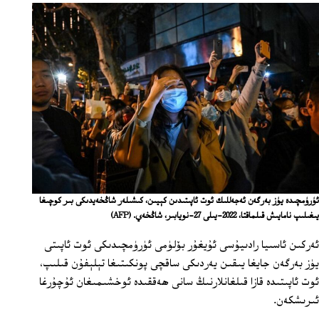
ئۈرۈمچىدە يۈز بەرگەن ئەجەللىك ئوت ئاپىتىدىن كېيىن، كىشىلەر شاڭخەيدىكى بىر كوچىغا
يىغىلىپ نامايىش قىلماقتا، 2022-يىلى 27-نويابىر، شاڭخەي.
(AFP)
ئەركىن ئاسىيا رادىيۇسى ئۇيغۇر بۆلۈمى ئۈرۈمچىدىكى ئوت ئاپىتى
يۈز بەرگەن جايغا يىقىن يەردىكى ساقچى پونكىتىغا تېلېفۇن قىلىپ،
ئوت ئاپىتىدە قازا قىلغانلارنىڭ سانى ھەققىدە ئوخشىمىغان ئۇچۇرغا
ئىرىشكەن.