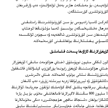
تۆلەيسەن، بۇ مەملىكەت ھازىر بەدەل تۆلەۋاتىدۇ» دەپ ۋارقىرىغان
كۆرۈنۈشلىرى كۆرسىتىلگەن.
ئەركىن ئاسىيا رادىيوسى بۇ سىن كۆرۈنۈشلىرىنىڭ راستلىقىنى
دەرھال دەلىللىيەلمىگەن بولسىمۇ، ئەمما مۇشۇنىڭغا ئوخشاپ
كېتىدىغان سىن كۆرۈنۈشلىرى شاڭخەيدە ۋە سىچۈەن ئۆلكىسىدە
ئاممىۋىي يىغىلىشلارنىڭ بولغانلىقىنى كۆرسەتمەكتە.
ئۇيغۇرلارنىڭ ئازاۋىغا پىسەنت قىلماسلىق
ئون ئىككى مىليون نوپۇسلۇق (خىتاي ھۆكۈمەت سانىقى) ئۇيغۇرلار
خىتاي ھۆكۈمىتىنىڭ ئۇيغۇر رايونىدا يۈرگۈزۈپ كېلىۋاتقان قاتتىققول
باستۇرۇشىنىڭ نىشانى بولۇپ كەلمەكتە. خىتاي دائىرىلىرى
«ئاشقۇنلۇق ۋە تېررورلۇققا زەربە بېرىشتە زۆرۈر» دەپ ئاتىغان
يېقىنقى بىرقانچە يىللىق كەڭ كۆلەملىك تۇتقۇن جەريانىدا، ئۇلارنىڭ
1 مىليون 800 مىڭىنىڭ لاگېرلارغا قامالغانلىقى مەلۇم. بۇ يىل يازدا
ئاشكارا بولغان «شىنجاڭ ساقچى ھۆججەتلىرى» دىكى مەلۇماتلارغا
قارىغاندا، خىتاي جامائەت خەۋپسىزلىكى مىنىستېرلىقىنىڭ سابىق