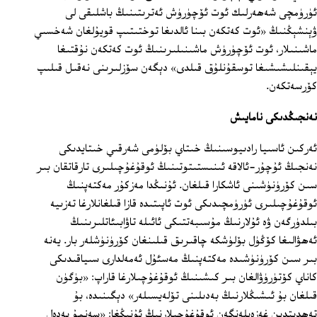
ئۈرۈمچى شەھەرلىك ئوت ئۆچۈرۈش ئەترىتىنىڭ باشلىقى لى
ۋېنشېڭنىڭ «ئوت كەتكەن بىنا ئالدىغا توختىتىپ قويۇلغان شەخسىي
ماشىنىلار، ئوت ئۆچۈرۈش ماشىنىلىرىنىڭ ئوت كەتكەن نۇقتىغا
يېقىنلىشىشىغا توسقۇنلۇق قىلدى» دېگەن سۆزلىرىنى نەقىل قىلىپ
كۆرسەتكەن.
نەنجىڭدىكى نامايىش
ئەركىن ئاسىيا رادىيوسىنىڭ خىتاي بۆلۈمى شەرقىي خىتايدىكى
نەنجىڭ ئۇچۇر-ئالاقە ئىنىستىتوتىنىڭ ئوقۇغۇچىلىرى تارقاتقان بىر
سىن كۆرۈنۈشىنى ئاشكارا قىلغان. ئۇنىڭدا مەزكۇر مەكتەپنىڭ
ئوقۇغۇچىلىرى ئۈرۈمچىدىكى ئوت ئاپىتىدە قازا قىلغانلارغا تەزىيە
بىلدۈرگەن ۋە ئۇلارنىڭ مۇسىبەتتىكى ئائىلە تاۋابىئاتلىرىنىڭ
ئەھۋالىغا كۆڭۈل بۆلۈشكە چاقىرىق قىلىنغان كۆرۈنۈشلەر بار. يەنە
بىر سىن كۆرۈنۈشىدە مەكتەپنىڭ مەسئۇل ئ‍ەمەلدارى سىياقىدىكى
كاناي كۆتۈرۈۋالغان بىر كىشىنىڭ ئوقۇغۇچىلارغا قاراپ: «بۈگۈن
قىلغان بۇ ئىشىڭلارنىڭ بەدىلىنى تۆلەيسىلەر» دېگىنىدە، بۇ
تەھدىتدىن غەزەپلەنگەن ئوقۇغۇچىلارنىڭ ئۇنىڭغا: «سەنمۇ بەدەل