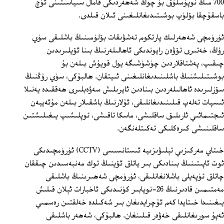
700 مىڭ نوپۇسلۇق بۇ چوڭ شەھەردىكى قامال سىياسىتىنى ئۈچ
باسقۇچقا بۆلۈپ بوشىتىدىغانلىغىنى ئىلان قىلدى.
ئۈرۈمچى شەھەرلىك پارتكوم تەشۋىقات بۆلۈمىنىڭ باشلىقى سۈي
رۇڭ، خەتىرى تۆۋەن رايوندىكى ئاھالىلەرنىڭ بىنا ئۆيلىرىدىن
چىقىپ، پەشتاقلاردىن چۈشۈشىگە يول قويۇش بىلەن بۇ
بوشىتىلىشنىڭ باشلىنىدىغانلىغىنى ئىيتقان. ھالبۇكى، سۈي رۇڭنىڭ
سۆزلىرىدە ئاھالىلەردىن بىنادىن ئايرىلىش سەۋەبلىرى ھەققىدە يەنىلا
ئىسپات تەلەپ قىلىنىدىغانلىقى، ئۇلارنىڭ باشقىلار بىلەن مۇئەييەن
ئىجتىمائىي ئارىلىق ساقلىشى، ماسكا تاقىشى، توپلىشىپ يىغىلىشتىن
ساقلىنىشى كىرەكلىكى تەكىتلەنگەن.
خىتاي مەركىزىي تېلىۋىزىيە ئىستانسىسى (CCTV) ئۈرۈمچىدىكى
ئوت ئاپىتىنىڭ بىنادىكى بىر ياتاق ئۆينىڭ توك مەنبەسىدىن چىققان
چاتاق تۈپەيلى باشلانغانلىقى، ئۈرۈمچى شەھىرىنىڭ باشلىقى
مەمتىمىن قادىرنىڭ 26-نويابىر كۈنىدىكى ئاخبارات ئېلان قىلىش
يىغىنىدا خىتايدا كەم ئۇچرايدىغان بىر شەكىلدە خەلقتىن رەسمىي
ئەپۇ سورىغانلىقى خەۋەر قىلىنغان. ھالبۇكى، شەھەر باشلىقى